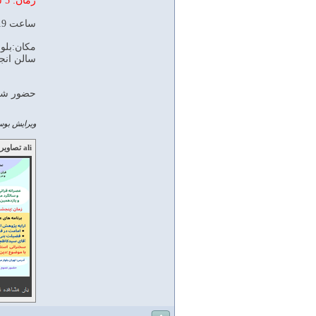
زمان: 5 شنبه 22 خرداد 1404
ساعت 19-17
مكان:بلوار
سالن انج
حضور شما
ویرایش بوسی
ali تصاویر زیر را ارسال کرده است: