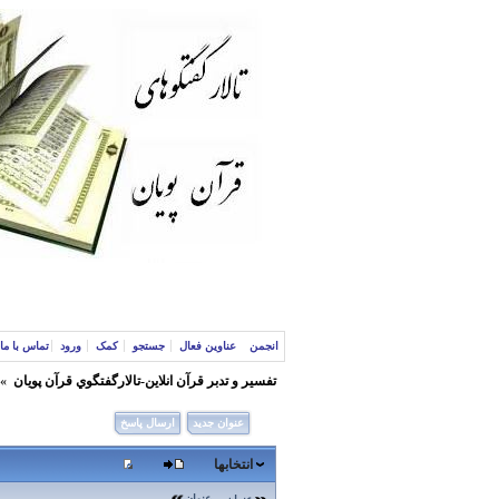
انجمن
عناوین فعال
جستجو
کمک
ورود
تماس با ما
تفسير و‌ تدبر قرآن انلاين-تالارگفتگوي قرآن پویان
»
عنوان جدید
ارسال پاسخ
انتخابها
عنوان