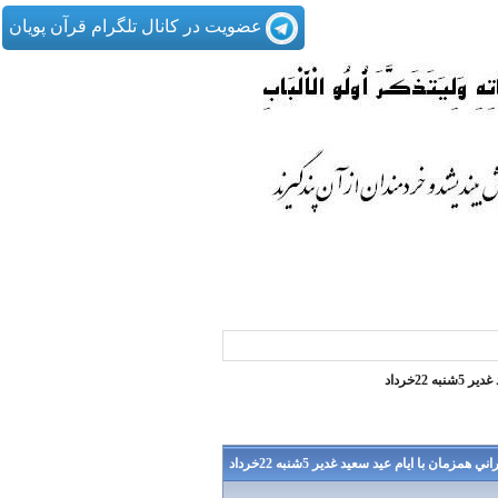
عضویت در کانال تلگرام قرآن پویان
22خرداد
زمان با ايام عيد سعيد غدير 5شنبه 22خرداد