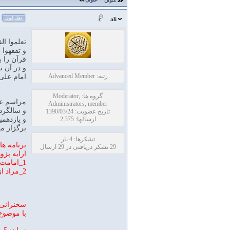
عنوان
نقل قول
ali
تعلموا ال
و تفقهوا 
قرآن را ب
و در آن ت
رتبه: Advanced Member
امام علی ع
گروه ها: Moderator,
مراسم عص
Administrators, member
و سالگرد 
تاریخ عضویت: 1390/03/24
ارسالها: 2,375
و یازدهمی
برگزار مي
تشکرها: 4 بار
برنامه ه
29 تشکر دریافتی در 29 ارسال
ارایه پژ
1_امامت در قران اقای عبدالله رضایی فرد
2_مراد از فضیلت بنی اسراییل بر عالمین چیست؟ اقای سیدکاظم فرهنگ
سخنرانی 
با موضوع