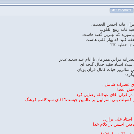
MULTI-QUOTE
قرآن فانه احسن الحديث،
فيه فانه ربيع القلوب
ياموزيد كه بهترين گفته هاست
فقه كنيد كه بهار قلب هاست
. خطبه 110
رانه قراني همزمان با ايام عيد سعيد غدير
ميلاد استاد فقید جمال گنجه ای
ن سالروز حیات کانال قرآن پویان
گردد.
اي عصرانه شامل :
وهش اعضا:
استاد علی بزازی
 دين احسن در كلام خدا