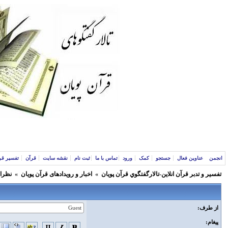
انجمن
عناوین فعال
جستجو
کمک
ورود
تماس با ما
ثبت نام
نقشه سایت
قرآن
تفسیر قر
تفسير و‌ تدبر قرآن انلاين-تالارگفتگوي قرآن پویان
»
اخبار و رویدادهای قرآن پویان
»
نظرات
از طرف:
پیغام: