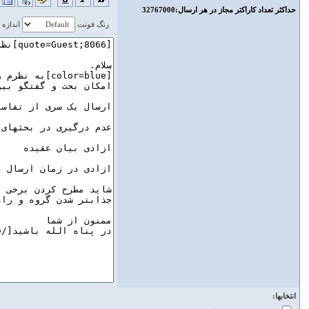
حداكثر تعداد كاراكتر مجاز در هر ارسال‌:32767000
رنگ فونت
اندازه
انتخابها: