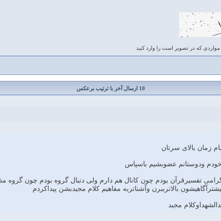
مواردی که در تصویر است را وارد کنید
10 ارسال آخر با ترتیب برعکس
م زمان بالای سرتان
دخودم ودوستانم عضوبشیم باسپاس
ترآگاهیشون بالاترببرن وآشناتربه مفاهیم کلام مجیدبشن پیداکردم
الشهداوکلام مجید