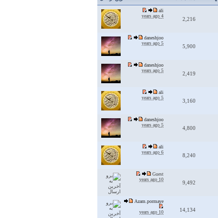
ali
4 years ago
2,216
daneshjoo
5 years ago
5,900
daneshjoo
5 years ago
2,419
ali
5 years ago
3,160
daneshjoo
5 years ago
4,800
ali
6 years ago
8,240
Guest
10 years ago
9,492
Azam.pormaye
14,134
10 years ago