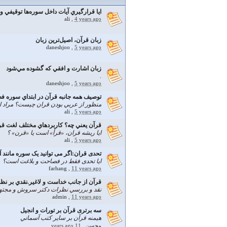
ايا قرارگيري آيات داخل سوره‌ها توقيفي و ب
ali
,
4 years ago
زبان قرآن، اصيل‌ترين زبان
daneshjoo
,
5 years ago
زبان اشارت و افقي که گشوده مي‌شود
.
daneshjoo
,
5 years ago
توصیف همه جانبه قرآن در ابتداي سوره 
منظور از عربي بودن قران چيست؟ مراد ا
ali
,
5 years ago
قرآن يعني چه؟ كاربردهاي مختلف لغت قرا
ايا ريشه قران، «قرأ» است يا «قرن» ؟
ali
,
5 years ago
تحدی قران:اگر می توانید یک سوره مانند 
ایا تحدی فقط در فصاحت و بلاغت است؟
farhang
,
11 years ago
قرآن از جانب خداست و لاغير.نقدي بر نظر
نقد و بررسي نظرات دكتر سروش و مجتهد ش
admin
,
11 years ago
سه برتری قرآن بر تورات و انجیل
هيمنه قرآن بر ساير كتب آسماني
محسن
,
11 years ago