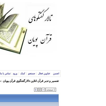
انجمن
عناوین فعال
جستجو
کمک
ورود
تماس با ما
تفسير و‌ تدبر قرآن انلاين-تالارگفتگوي قرآن پویان
»
2 صفحه
<
2
1