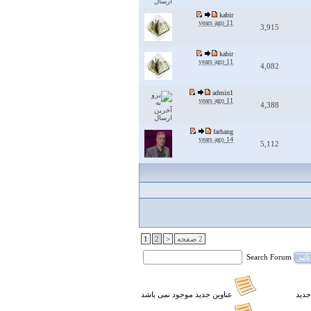
kabir
11 years ago
3,915
kabir
11 years ago
4,082
admin1
11 years ago
4,388
farhang
14 years ago
5,112
2 صفحه
<
2
1
Search Forum
تائید
جدید
عناوین جدید موجود نمی باشد