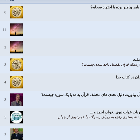
امر پيامبر بوده يا اجتهاد صحابه؟
0
11
2
فصلت
ز اينكه قران تفصيل داده شده،چيست؟
3
ن در كتاب خدا
4
آن بیاورید. دلیل تحدی های مختلف قرآن به ده یا یک سوره چیست؟
3
يات خواب نبوي ،خواب احمد و ...
بستري راجع به روياي رسولانه يا فهم نبوي از جهان
5
2