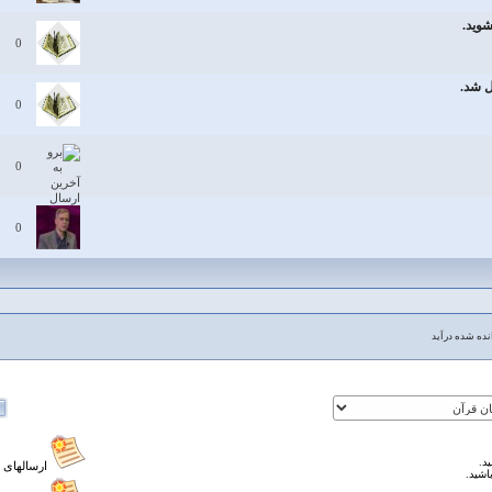
شوید.
0
ل شد.
0
0
0
ده شده درآید
د.
ارسالهای 
اشید.