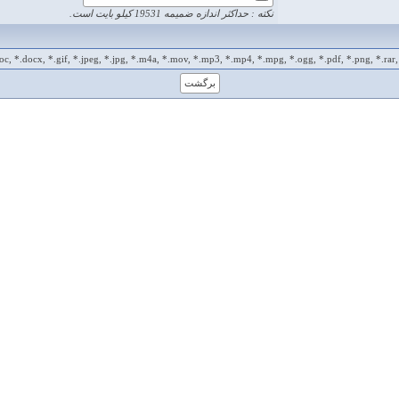
نکته : حداکثر اندازه ضمیمه 19531 کیلو بایت است.