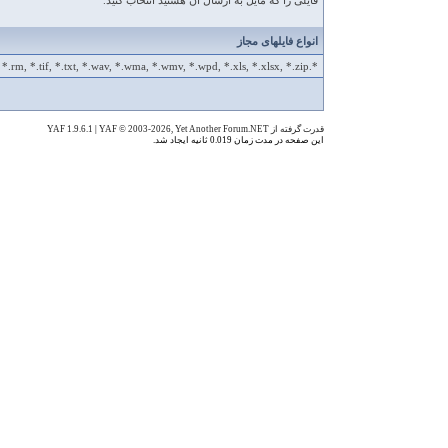
فایلی را که مایل به ارسال آن هستید انتخاب کنید.
انواع فایلهای مجاز
*.apk, *.avi, *.bmp, *.doc, *.docx, *.gif, *.jpeg, *.jpg, *.m4a, *.mov, *.mp3, *.mp4, *.mpg, *.ogg, *.pdf, *.png, *.rar, *.rm, *.tif, *.txt, *.wav, *.wma, *.wmv, *.wpd, *.xls, *.xlsx, *.zip
قدرت گرفته از YAF 1.9.6.1
YAF © 2003-2026, Yet Another Forum.NET
|
این صفحه در مدت زمان 0.019 ثانیه ایجاد شد.