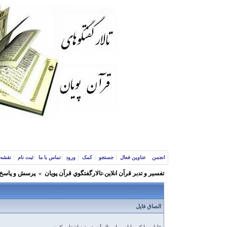
انجمن
عناوین فعال
جستجو
کمک
ورود
تماس با ما
ثبت نام
نقشه 
تفسير و‌ تدبر قرآن انلاين-تالارگفتگوي قرآن پویان
»
پرسش و پاسخ 
الصاق فایل