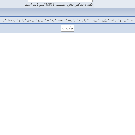
نکته : حداکثر اندازه ضمیمه 19531 کیلو بایت است.