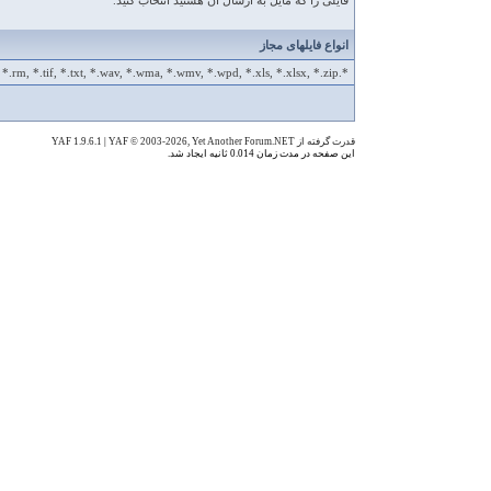
فایلی را که مایل به ارسال آن هستید انتخاب کنید.
انواع فایلهای مجاز
*.apk, *.avi, *.bmp, *.doc, *.docx, *.gif, *.jpeg, *.jpg, *.m4a, *.mov, *.mp3, *.mp4, *.mpg, *.ogg, *.pdf, *.png, *.rar, *.rm, *.tif, *.txt, *.wav, *.wma, *.wmv, *.wpd, *.xls, *.xlsx, *.zip
قدرت گرفته از YAF 1.9.6.1
YAF © 2003-2026, Yet Another Forum.NET
|
این صفحه در مدت زمان 0.014 ثانیه ایجاد شد.