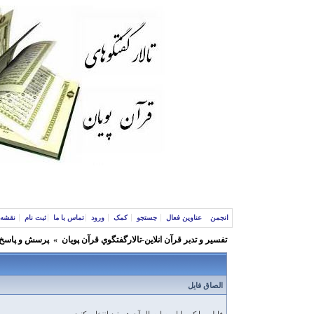
انجمن
عناوین فعال
جستجو
کمک
ورود
تماس با ما
ثبت نام
نقشه 
تفسير و‌ تدبر قرآن انلاين-تالارگفتگوي قرآن پویان
»
پرسش و پاسخ 
الصاق فایل