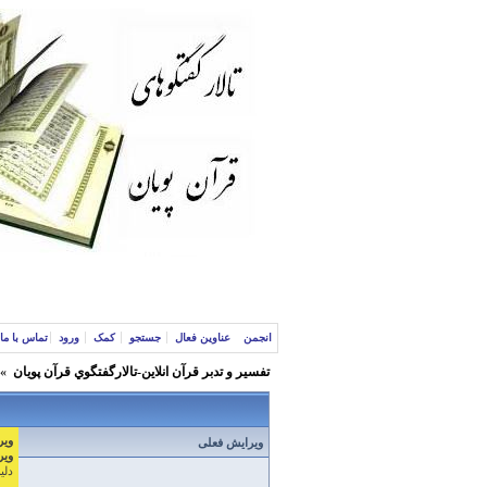
انجمن
عناوین فعال
جستجو
کمک
ورود
تماس با ما
تفسير و‌ تدبر قرآن انلاين-تالارگفتگوي قرآن پویان
»
ویر
ویرایش فعلی
ویر
دلیل