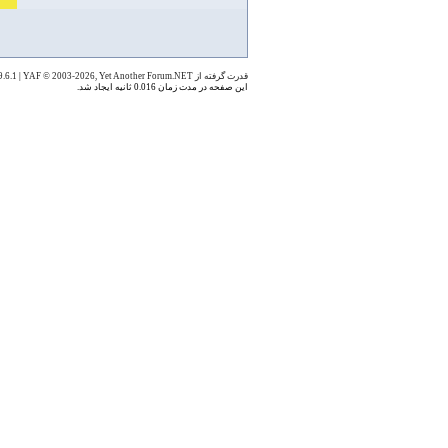
قدرت گرفته از YAF 1.9.6.1
YAF © 2003-2026, Yet Another Forum.NET
|
این صفحه در مدت زمان 0.016 ثانیه ایجاد شد.