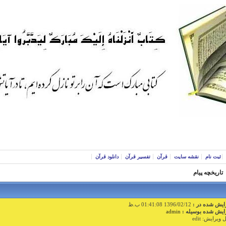
ثبت نام
نقشه سایت
قرآن
تفسیر قرآن
دانلود قرآن
تاریخچه پیام
ایش شده در :
1396/02/12 01:41:08 ب.ظ
ایش شده بوسیله :
admin
 ویرایش: edit