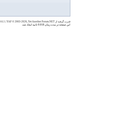
قدرت گرفته از YAF 1.9.6.1
YAF © 2003-2026, Yet Another Forum.NET
|
این صفحه در مدت زمان 0.018 ثانیه ایجاد شد.