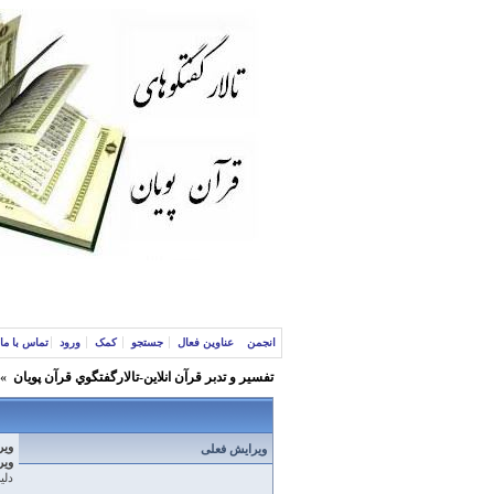
انجمن
عناوین فعال
جستجو
کمک
ورود
تماس با ما
تفسير و‌ تدبر قرآن انلاين-تالارگفتگوي قرآن پویان
»
ویر
ویرایش فعلی
ویر
دلیل