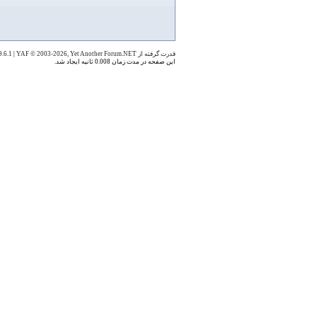
قدرت گرفته از YAF 1.9.6.1
YAF © 2003-2026, Yet Another Forum.NET
|
این صفحه در مدت زمان 0.008 ثانیه ایجاد شد.