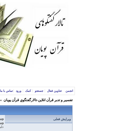
انجمن
عناوین فعال
جستجو
کمک
ورود
تماس با ما
تفسير و‌ تدبر قرآن انلاين-تالارگفتگوي قرآن پویان
»
ویر
ویرایش فعلی
ویر
دلی