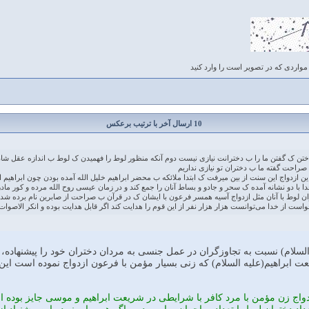
مواردی که در تصویر است را وارد کنید
10 ارسال آخر با ترتیب برعکس
ناختن ک گفتن ما را ب دخترانت نیازی نیست دوم آنکه منظور لوط را فهمیدن ک لوط ب اندازه عقل شا
احت گفته ما ب دختران تو نیازی نداریم
ن ازدواج این سنت از بین میرفت ک ابتدا ملائکه ب محضر ابراهیم خلیل الله آمده بودن چون ابراهیم
با دو نشانه آمده ک سحر و جادو و بساط آنان را جمع کند و در زمان عیسی روح الله مرده و کور مادر ز
ان لوط با آنان مثل ازدواج آسیه همسر فرعون با ایشان ک در قرآن ب صراحت از صابرین نام برده شده 
ست از خدا می‌توانست هزار هزار نفر از این قوم را هدایت کند اگر قابل هدایت بوده و انکر الاصوات
سلام) نسبت به تجاوزگران در عمل جنسى به مردان دختران خود را پيشنهاده، كر
عت ابراهيم(عليه السلام) كه زنى بسيار مؤمن با فرعون ازدواج نموده است اين سؤ
دواج زن مؤمن با مرد كافر با شرايطى در شريعت ابراهيم و موسى جايز بوده 