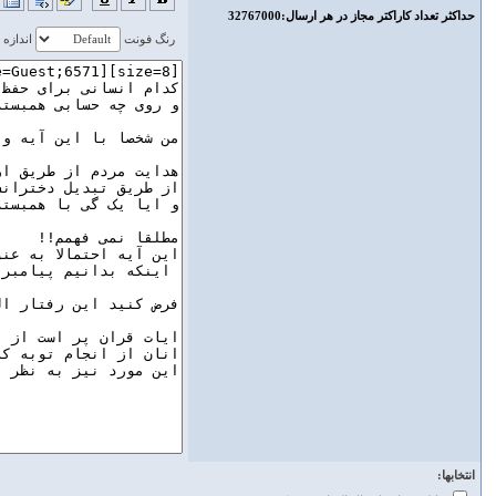
حداكثر تعداد كاراكتر مجاز در هر ارسال‌:32767000
رنگ فونت
اندازه
انتخابها: