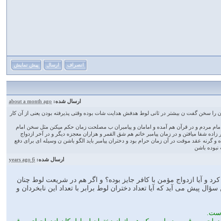
انصراف
ارسال
پیش نمایش
ارسال شده:
about a month ago
ن را سخن گفت ن بیشتر در ثانی لوط هدفش هدایت شات بوده وقتی پذیرفته بودن یعنی از آن کار
 امام مردم و در قرآن هم آمده و امامان و پیامبران ب مصلحت زمان حکم میکنن مثل سخن امام
اده شفا میافتن و در زمان پیامبر خاتم هم شق القمر و هزاران معجزه دیگر و در آخر ازدواج
و گرنه عقد موقت در آن زمان حرام بود و دختران پیامبر باید الگو باشن ن وسیله ای برای دفع
 نبوده باشن
ارسال شده:
6 years ago
د و آيا ازدواج مؤمن با كافر جايز بوده؟ و اگر هم در شريعت لوط چنان
ال پيش مى آيد كه آيا تعداد دختران لوط برابر با تعداد اين نابخردان و
است.