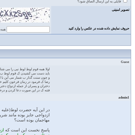
فایلی به این ارسال الصاق شود؟
تصویر امنیتی
حروف نمایش داده شده در عکس را وارد کنید
همه 
Guest
اولا همه قوم‌ لوط لوط نبی را می ش
باید دست می کشیدن ک قوم لوط ب صر
و چون سنت گذار ب شمار می آین با ای
رضا ک فرمود در زمان فرعون کلیم خدا 
دختران و پسران از جمله ازدواج دختر
فتنه ک در این صورت دعا کردن و درخوا
admin1
در اين آيه حضرت لوط(عليه ال
ازدواجى جايز بوده مانند شري
مهاجمان بوده است؟
پاسخ نخست اين است كه
از