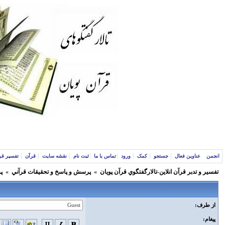
انجمن
عناوین فعال
جستجو
کمک
ورود
تماس با ما
ثبت نام
نقشه سایت
قرآن
تفسیر قر
تفسير و‌ تدبر قرآن انلاين-تالارگفتگوي قرآن پویان
»
پرسش و پاسخ و تحقيقات قرآني
»
پ
از طرف:
پیغام: