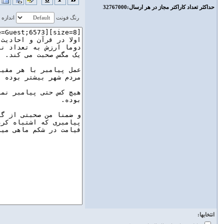
حداكثر تعداد كاراكتر مجاز در هر ارسال‌:32767000
رنگ فونت
اندازه
انتخابها: