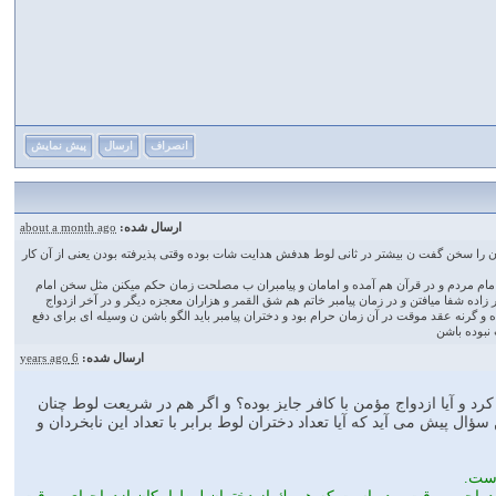
انصراف
ارسال
پیش نمایش
ارسال شده:
about a month ago
ن را سخن گفت ن بیشتر در ثانی لوط هدفش هدایت شات بوده وقتی پذیرفته بودن یعنی از آن کار
 امام مردم و در قرآن هم آمده و امامان و پیامبران ب مصلحت زمان حکم میکنن مثل سخن امام
اده شفا میافتن و در زمان پیامبر خاتم هم شق القمر و هزاران معجزه دیگر و در آخر ازدواج
و گرنه عقد موقت در آن زمان حرام بود و دختران پیامبر باید الگو باشن ن وسیله ای برای دفع
 نبوده باشن
ارسال شده:
6 years ago
د و آيا ازدواج مؤمن با كافر جايز بوده؟ و اگر هم در شريعت لوط چنان
ال پيش مى آيد كه آيا تعداد دختران لوط برابر با تعداد اين نابخردان و
است.