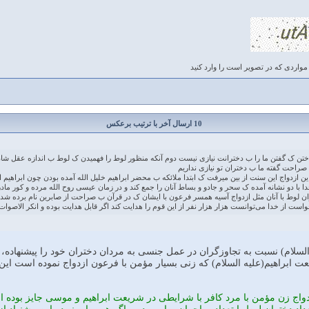
مواردی که در تصویر است را وارد کنید
10 ارسال آخر با ترتیب برعکس
ناختن ک گفتن ما را ب دخترانت نیازی نیست دوم آنکه منظور لوط را فهمیدن ک لوط ب اندازه عقل شا
احت گفته ما ب دختران تو نیازی نداریم
ن ازدواج این سنت از بین میرفت ک ابتدا ملائکه ب محضر ابراهیم خلیل الله آمده بودن چون ابراهیم
با دو نشانه آمده ک سحر و جادو و بساط آنان را جمع کند و در زمان عیسی روح الله مرده و کور مادر ز
ان لوط با آنان مثل ازدواج آسیه همسر فرعون با ایشان ک در قرآن ب صراحت از صابرین نام برده شده 
ست از خدا می‌توانست هزار هزار نفر از این قوم را هدایت کند اگر قابل هدایت بوده و انکر الاصوات
سلام) نسبت به تجاوزگران در عمل جنسى به مردان دختران خود را پيشنهاده، كر
عت ابراهيم(عليه السلام) كه زنى بسيار مؤمن با فرعون ازدواج نموده است اين سؤ
دواج زن مؤمن با مرد كافر با شرايطى در شريعت ابراهيم و موسى جايز بوده 