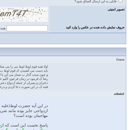
فایلی به این ارسال الصاق شود؟
تصویر امنیتی
حروف نمایش داده شده در عکس را وارد کنید
همه 
Guest
اولا همه قوم‌ لوط لوط نبی را می ش
باید دست می کشیدن ک قوم لوط ب صر
و چون سنت گذار ب شمار می آین با ای
رضا ک فرمود در زمان فرعون کلیم خدا 
دختران و پسران از جمله ازدواج دختر
فتنه ک در این صورت دعا کردن و درخوا
admin1
در اين آيه حضرت لوط(عليه ال
ازدواجى جايز بوده مانند شري
مهاجمان بوده است؟
پاسخ نخست اين است كه
از