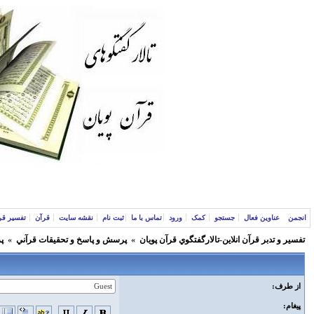
انجمن
عناوین فعال
جستجو
کمک
ورود
تماس با ما
ثبت نام
نقشه سایت
قرآن
تفسیر قر
تفسير و‌ تدبر قرآن انلاين-تالارگفتگوي قرآن پویان
»
پرسش و پاسخ و تحقيقات قرآني
»
پ
از طرف:
پیغام: