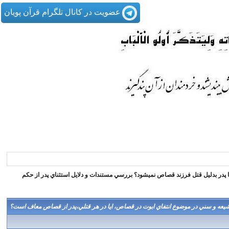
عضویت در کانال تلگرام قرآن پویان
ا پدر بدليل قتل فرزند قصاص نميشود؟ بررسي مستندات و دلايل استثناي پدر از حكم
عه و سني در موضوع انتفاي ابوت در قصاص، ايا در هر قتلي،پدر از قصاص معاف است؟