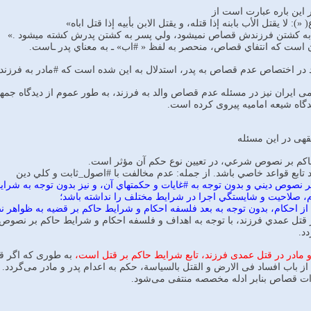
ر اين باره عبارت است از
): لا يقتل الأب بابنه إذا قتله، و يقتل الابن بأبيه إذا قتل اباه»
ن است كه انتفاي قصاص، منحصر به لفظ « #اب» ـ به معناي پدر ـاست.
در اختصاص عدم قصاص به پدر، استدلال به اين شده است كه #مادر به فرزند خ
ات اسلامی ایران نیز در مسئله عدم قصاص والد به فرزند، به طور عموم از دیدگاه
گاه شیعه امامیه پیروی کرده است.
هی در این مسئله
 نصوص ديني و بدون توجه به #غايات و حكمتهاي آن، و نيز بدون توجه به شراي
، صلاحيت و شايستگي اجرا در شرايط مختلف را نداشته باشد؛
ابر قتل عمدي فرزند، با توجه به اهداف و فلسفه احكام و شرايط حاكم بر ن
د.
 مادر در قتل عمدی فرزند، تابع شرایط حاکم بر قتل است،
به طوری که اگر قتل
از باب افساد فی الارض و القتل بالسیاسة، حکم به اعدام پدر و مادر می‌گردد.
زات قصاص بنابر ادله مخصصه منتفی می‌شود.