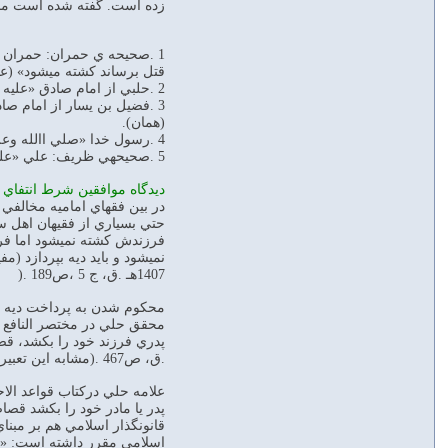
زده است. گفته شده است مجموع
1 .صحيحه ي حمران: حمران از
قتل برساند كشته ميشود» (عاملي، 1412هـ. ق، ج9
2 .حلبي از امام صادق «عليه السلام» در مورد پدري كه پسرش را كشته است سؤال ميكند كه آيا به خاطر قتل فرزندش كشته ميشود؟ آن حضرت فرمود: «خير» (همان).
3 .فضيل بن يسار از امام صادق «عليه السلام» نقل ميكند كه آن حضرت فرمود: «مرد به فرزندش اگر او را بكشد، كشته نميشود و فرزند به والدش اگر او را بكشد، كشته ميشود»
(همان).
4 .رسول خدا «صلي االله وعليه وآله وسلم» فرمود: «پدر در برابر فرزند قصاص نميشود» (همان).
5 .صحيحهي ظريف: علي «عليه السلام» فرمود: «اگر والدي عيبي همانند قطع عضو و غير آن بر فرزندش واردكند، براي فرزند ديه ميباشد و پدر قصاص نميشود» (همان، ص57 .(
ديدگاه موافقين شرط انتفاي 
در بين فقهاي اماميه مخالفي در م
حتي بسياري از فقيهان اهل سن
1407هـ .ق، ج 5 ،ص189 .(
محكوم شدن به پرداخت ديه به و
محقق حلي در مختصر النافع ب
.ق، ص467 .(مشابه اين تعبيرات در كلام ساير فقها نيز ديده ميشود (حلي، 1376 هـ .ش، ج2 ،ص609(
علامه حلي دركتاب قواعد الاح
پدر يا مادر خود را بكشد قصاص ميشود (حلي، 1376هـ .ش، ج2 ،ص 609؛ شهيد اول، 1412هـ 
اسلامي مقرر داشته است: «پد