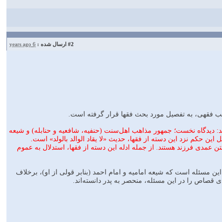
#2
ارسال شده :
6 years ago
ب فقهی، به تفصیل مورد بحث فقها قرار گرفته است.
د: دیدگاه نخست؛ جمهور مذاهب اهل‌‌سنت (حنفیه، شافعیه و حنابله) و شیعه
ن حکم نزد این دسته از فقها، حدیث «لا یقاد الوالد بالولد» است.
ن عمدی فرزند هستند. از جمله ادله این دسته از فقها، استدلال به عموم
ن مسئله است که شیعه امامیه و امام احمد (بنابر قولی از او)، برخلاف
ی قصاص را در این مسئله، منحصر به پدر دانسته‌اند.