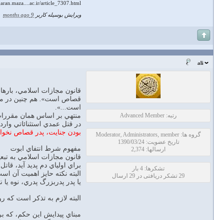
aran.maza....ac.ir/article_7307.html
ویرایش بوسیله کاربر
9 months ago
|
ali
است...».
رتبه: Advanced Member
منتهي بر اساس همان مقررات
در قتل عمدي استثنائاتي وارد
بودن جنايت، پدر قصاص نخواه
گروه ها: Moderator, Administrators, member
تاریخ عضویت: 1390/03/24
مفهوم شرط انتفاي ابوت
ارسالها: 2,374
قانون مجازات اسلامي به تبع
براي اولياي دم پديد آيد، قات
تشکرها: 4 بار
البته نكته حايز اهميت آن ا
29 تشکر دریافتی در 29 ارسال
يا پدر پدربزرگ پدري، نوه يا
البته لازم به تذكر است كه ر
مبناي پيدايش اين حكم، كه 