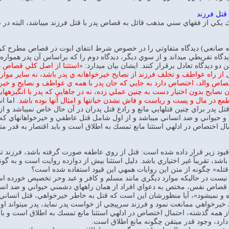
قتل فرزند
 يكي از فقهاي سني مذهب قائل به قصاص پدر با قتل فرزند ميباشد، البته در 
ه صانعي) ديدگاه متفاوتي را در خصوص شرط انتفاي ابوت در قصاص مطرح كرده
گاه تفريطي ميداند و از سوي ديگر، ديدگاه دوم را كه براساس آن پدر همواره
دو ديدگاه تعادل برقرار كنند. ايشان بيان ميدارد: «
استثنا از اصل كلي قصاص در
 از راه عواطف و تخلف فرزند از نصايح خيرخواهانه ي پدر باشد، نه ساير موا
اص والد، اختصاص دارد به جايي كه جان پدر با همه ي عواطف و نصايح و خيرخو
ان نصايح بدون اختيار دست به چنين عملي زده، نه در جاهايي كه پدر با انگيزهه
ر مال و پست و رياست و فاش نشدن خيانتها و امثال آنها بوده باشد.
اما اس
تل پدر براي چنين قتلهايي مانع و رادع قتل پدران در آن حال خاص نميباشد و 
و حيواني و ضد انساني ميباشد و از اول شامل قتل عاطفي و خيرخواهانهاي كه ج
 اختصاص در ادلهي استثنا مانع تمسك به اطلاق است و بايد اقتصار به قدر متيقن
راي قيود زير قرار داده شده است: قتل از روي عاطفه صورت گرفته باشد، فرزند
شد، تقريباً غير اختياري باشد. دليل استثنا بيش از دوازده روايت است و به گونهه
ذا قتله» چگونه از متن اين روايات همهي اين قيود استفاده شده است؟
يص نيست در حاليكه موارد ديگري مانند مسلم و كافر و عبد وحر تخصيص خورده ا
هي قصاص نفس، مختص به دعواي افراد از همان راههاي دشمني حيواني و ضد انسا
 و نميشود»، آيا منظورشان اين است كه قتل به خاطر خيرخواهي، قتل انساني و
خواهي ممانعت نمود و فرزند سرپيچي از خواست پدر نمايد، پدر ميتواند او 
ز همه گذشته، احتمال اختصاص در ادلهي استثنا مانع تمسك به اطلاق است و ب
دارد، وجود قدر ميتقن چگونه مانع اطلاق است.