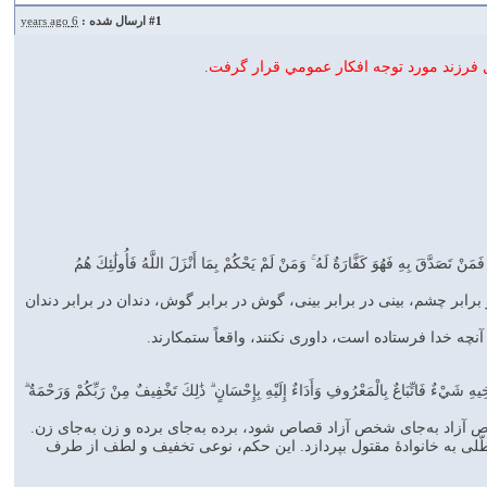
#1
ارسال شده :
6 years ago
فرزند مورد توجه افكار عمومي قرار گرفت.
فَمَنْ تَصَدَّقَ بِهِ فَهُوَ كَفَّارَةٌ لَهُ ۚ وَمَنْ لَمْ يَحْكُمْ بِمَا أَنْزَلَ اللَّهُ فَأُولَٰئِكَ هُمُ
ابر چشم، بینى در برابر بینى، گوش در برابر گوش، دندان در برابر دندان
 خدا فرستاده است، داوری نکنند، واقعاً ستمکارند.
أَخِيهِ شَيْءٌ فَاتِّبَاعٌ بِالْمَعْرُوفِ وَأَدَاءٌ إِلَيْهِ بِإِحْسَانٍ ۗ ذَٰلِكَ تَخْفِيفٌ مِنْ رَبِّكُمْ وَرَحْمَةٌ ۗ
 آزاد به‌جای شخص آزاد قصاص شود، برده به‌جای برده و زن به‌جای زن.
معطّلی به خانوادۀ مقتول بپردازد. این حکم، نوعی تخفیف و لطف از طرف