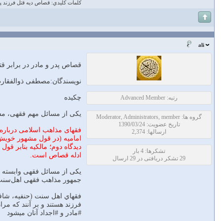
كلمات كليدي: قصاص ديه قتل فرزند پد
ali
قصاص پدر و مادر در برابر ق
نویسندگان:مصطفی ذوالفقار
چکیده
رتبه: Advanced Member
یکی از مسائل مهم فقهی، مس
گروه ها: Moderator, Administrators, member
تاریخ عضویت: 1390/03/24
فقهای مذاهب اسلامی درباره ق
ارسالها: 2,374
امامیه (در قول مشهور خویش) 
دیدگاه دوم؛ مالکیه بنابر قو
تشکرها: 4 بار
ادله قصاص است.
29 تشکر دریافتی در 29 ارسال
یکی از مسائل فقهی وابسته به
جمهور مذاهب فقهی اهل‌‌سنت، 
فقهاي اهل سنت (حنفيه، شافع
فرزند هستند و بر آنند كه مر
#مادر و #اجداد آنان ميشود