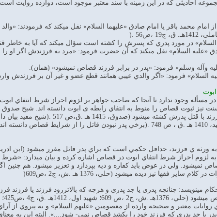
ه احاديثي كه در اين زمينه با سند معتبر موجود است، دوازده روايت است كه 
 امام محمد باقر يا امام صادق «عليهما السلام» نقل ميكند كه فرمودند: «وال
1 ،ص56 .(
ابوت
سأله وجود ندارد تا آنجا كه صاحب جواهر بر لزوم احراز شرط انتفاي ابوت در قصاص ادعاي 
ت نيز ثبوت قصاص را منوط به انتفاي رابطه ی ابوت دانسته اند. شيخ صدوق با ا
فرزندش كشته نميشود اما فرزند با قت
نميشود و بايد ديه بپردازد (مفيد، 1410 هـ .ق ، ص 748 .(برخي پدر نبودن قاتل
رثه ي فرزند، حداقل حكمي است كه براي پدر قاتل مقرر ميشود (ابن ادريس، بيتا، ج3
ه لزوم احراز شرط انتفاي ابوت در قصاص اشاره كرده و بيان ميدارد: «شرط سو
كام مينويسد: چنانچه پدري يا جد پدري و هرچه كه بالاتررود فرزند يا فرزند ف
.ق، ج4 ،ص425؛ شهيدثاني، 1413هـ .ق، ج15 ،ص154 .(
ر يا جد پدري كه فرزند خود را بكشد قصاص نمي- شود....». البته اين به معن