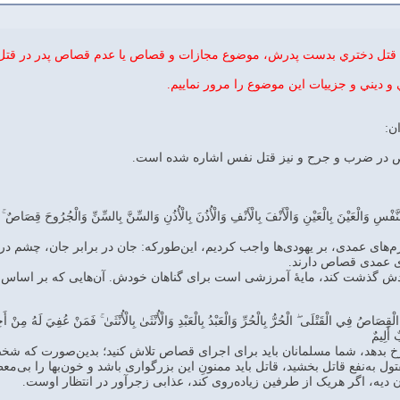
وع قتل دختري بدست پدرش، موضوع مجازات و قصاص يا عدم قصاص پدر در قتل 
و ديني و جزييات اين موضوع را مرور نماييم.
اص در ضرب و جرح و نیز قتل نفس اشاره شده است.
النَّفْسِ وَالْعَيْنَ بِالْعَيْنِ وَالْأَنْفَ بِالْأَنْفِ وَالْأُذُنَ بِالْأُذُنِ وَالسِّنَّ بِالسِّنِّ وَالْجُرُوحَ قِصَاصٌ ۚ 
های عمدی، بر یهودی‌ها واجب کردیم، این‌طورکه: جان در برابر جان، چشم در بر
ای عمدی قصاص دارند.
 گذشت کند، مایۀ آمرزشی است برای گناهان خودش. آن‌هایی که بر اساس آنچه
ُ الْقِصَاصُ فِي الْقَتْلَى ۖ الْحُرُّ بِالْحُرِّ وَالْعَبْدُ بِالْعَبْدِ وَالْأُنْثَىٰ بِالْأُنْثَىٰ ۚ فَمَنْ عُفِيَ لَهُ مِنْ 
 أَلِيمٌ
خ بدهد، شما مسلمانان باید برای اجرای قصاص تلاش کنید؛ بدین‌صورت که شخص
ل به‌نفع قاتل بخشید، قاتل باید ممنونِ این بزرگواری باشد و خون‌بها را بی‌
دیه، اگر هریک از طرفین زیاده‌روی کند، عذابی زجرآور در انتظار اوست.