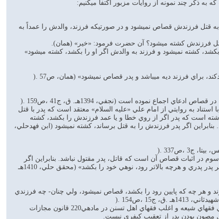
به ذكر چند نمونه از روايات مزبور اكتفا ميكنيم:
د به قتل فرزندش قصاص نميشود و در صورتيكه فرزند، والدش را عمداً به
اجماع نموده است (نجفي، 1394هـ. ق، ج41 ،ص159 .(
ستناد به روايتي از امام علي «عليه السلام» معتقد است كه پدر با قتل
ل پدرش كشته ميشود (صدوق، 1415 هـ .ق،ص 517 .(شيخ مفيد بيان داشته است كه پدر اگر از روي خطا و يا عمد فرزندش را بكشد، كشته
 را از شرايط قصاص دانسته اند. بنابراين اگر پدر فرزندش را به قتل برساند، كشته نميشود (ابن فهدحلي،
 ،ص337 .(
م در اثبات قصاص آن است كه قاتل، پدر مقتول نباشد. بنابراين اگر
پدري فرزند خود را بكشد، قصاص نميشود. ولي در عوض بايد كفاره و ديه بپردازد و تعزير ميشود. هم چنين اگر پدر پدري و هرچه بالاتر رود، نوهي خود را بكشد» (محقق حلي، 1410هـ
رزند و هر چه كه پايين رود را بكشد، قصاص نميشود، ولي چنان- چه فرزندي
قانونگذار اسلامي هم بر مبناي روايات معتبر و صحيحه وارده از معصومين «عليهم السلام» و به پيروي از آراي فقهاي شيعه و اغلب فقهاي اهل تسنن در مادهي220 قانون مجازات
اي مصون بودن پدر از تعقيب كيفري نيست.