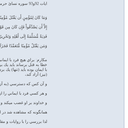
ایات 92و93 سوره نسائ حرمت قتل نفس عمدی و جزای قتل نفس غیر عمدو پرداخت ديه را بیان می کند:
وَمَا كَانَ لِمُؤْمِنٍ أَن يَقْتُلَ مُؤْمِنًا 
إِلاَّ أَن يَصَّدَّقُواْ فَإِن كَانَ مِن قَوْم
فَدِيَةٌ مُّسَلَّمَةٌ إِلَى أَهْلِهِ وَتَحْرِير
وَمَن يَقْتُلْ مُؤْمِنًا مُّتَعَمِّدًا فَجَزَآؤُ
مکارم: براي هيچ فرد با ايمان
خطا به قتل برساند بايد يك بر
با ايمان بوده بايد (تنها) يك 
(نيز) آزاد كند،
و آن كس كه دسترسي (به آزاد ك
و هر كسي فرد با ايماني را ا
و خداوند بر او غضب مي‏كند و
همانگونه كه مشاهده شد در 
لذا بررسي را با روايات و مق