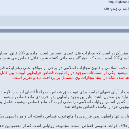
http://fiqhemoq
دلیل ویرایش: edit
قانون مجازات اسلامي، 
 فقه اسلامي و قانون مجازات اسلامي در برخي از مواقع، علي رغم اينكه ق
 ميشود.
يكي از استثنائات موجود در راه ثبوت قصاص «رابطهي ابوت» بين قاتل 
د شد، بلكه در اينجا مجازات وي مشتمل بر پرداخت ديه و تعزير است.
يت از آراي فقهاي اماميه براي ثبوت حق قصاص، صراحتاً انتفاي ابوت را لاز
ل نبايد پدر مقتول باشد. بنابراين وجود رابطهي پدرـ فرزندي مانع قصاص ميشود.
ست كه بر اساس روايات اسلامي، رابطهي ابوت كه مانع قصاص ميشود، شامل پدربز
 نتيجهي خود را بكشد، قصاص نخواهد شد.
وايات تنها رابطهي پدرـ فرزندي را مانع ثبوت قصاص دانسته اند و هر رابطهي دي
برخلاف قواعد عمومي قصاص است، مجموعه رواياتي است كه از معصومين «عل