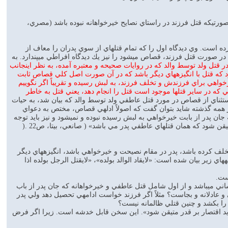
صورتيكه قتل فرزند در راستاي نصايح خيرخواهانه نبوده باشد (مصري،
 است. وي ديدگاه اول را كه تمام قتلهاي از سوي پدران را معاف از
 در صورت قتل فرزند، قصاص ميشود را نيز يك ديدگاه افراطي ميپندارد. به
 قتل ولد توسط والد كه در روايات صحيحه و معتبره آمده، به نظر اينجانب
رد كه قتل با انگيزههاي ديگر باشد كه در آن صورت اصل كلي قصاص ثابت
اهي براي فرزندش و تخلف فرزند، به لبش رسيده و تقريباً اگر نگوييم
ايي كه در ساير قتلها موجود است قتل را انجام دهد، يعني قتل به خاطر
تثناي از قصاص در مورد قتل عاطفي ولد توسط والد كه بيان شد، به حيات
از همه گذشته شايد بتوان گفت كه اصولاً ادلهي قصاص، مختص به دعواي
ان پدر از بابت خيرخواهي به لبش رسيده نبوده و نميشود و نيز بايد توجه
 شود كه همان قتلهاي عاطفي پدر مي باشد» ( صانعي، بيتا، ص22 .(
 تخلف كرده باشد، پدر در مقام نصيحت و خيرخواهي باشد، انگيزههاي ديگر
اي زير بيان شده است: «لايقاد الوالد بولده»، «لايقتل الرجل بولده اذا
ست.
ني ميباشد و از اول شامل قتل عاطفي و خيرخواهانه كه جان پدر از باب
 عادلانه و بجاست؟ مثلاً اگر فرزند خواست ادامهي تحصيل دهد ولي پدر
را بكشد و چنين قتلي ظالمانه نيست؟
ايد اقتصار بر قدر متيقن شود». اين سخن قابل خدشه است. زيرا اگر فرض