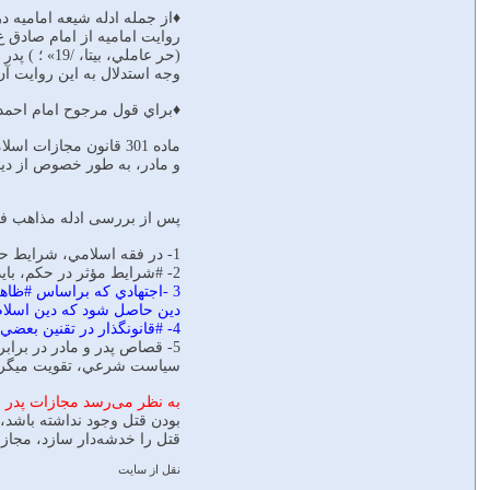
♦از جمله ادله شيعه اماميه د
روايت اماميه از امام صادق ع( «
(حر عاملي، بيتا، /19» ؛ ) پدر به كشتن فرزندش قصاص نميشود، ولي پسر به كشتن پدرش كشته ميشود .»
وجه استدلال به اين روايت آ
♦براي قول مرجوح امام احمد 
ماده 301 قانون مجاز
و مادر، به طور خصوص از دید
پس از بررسی ادله مذاهب فق
1- در فقه اسلامي، شرايط حاكم بر نصوص شرعي، در تعيين نوع حكم آن مؤثر است.
2- #شرايط مؤثر در حكم، بايد تابع قواعد خاصي باشد. از جمله: عدم مخالفت با #اصول_ثابت و كلي دين
3 -اجتهادي كه براساس #ظاهر
دين حاصل شود كه دين اسلام
4- #قانونگذار در تقنين بعضي از احكام، بدون توجه به بعد فلسفه احكام و شرايط حاكم بر قضيه به ظواهر نصوص و فتاوا اكتفا كرده است.
5- قصاص پدر و مادر در بر
سياست شرعي، تقويت ميگرد
به نظر می‌رسد مجازات پدر و
بودن قتل وجود نداشته باشد، 
قتل را خدشه‌‌دار سازد، مجا
نقل از سايت