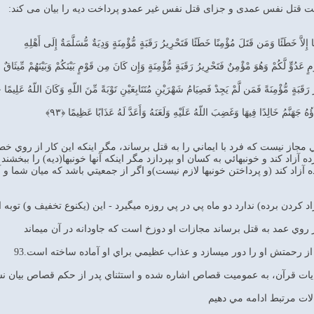
إِلاَّ خَطَئًا وَمَن قَتَلَ مُؤْمِنًا خَطَئًا فَتَحْرِيرُ رَقَبَةٍ مُّؤْمِنَةٍ وَدِيَةٌ مُّسَلَّمَةٌ إِلَى أَهْلِهِ
ٍ عَدُوٍّ لَّكُمْ وَهُوَ مْؤْمِنٌ فَتَحْرِيرُ رَقَبَةٍ مُّؤْمِنَةٍ وَإِن كَانَ مِن قَوْمٍ بَيْنَكُمْ وَبَيْنَهُمْ مِّيثَاقٌ
ُ رَقَبَةٍ مُّؤْمِنَةً فَمَن لَّمْ يَجِدْ فَصِيَامُ شَهْرَيْنِ مُتَتَابِعَيْنِ تَوْبَةً مِّنَ اللّهِ وَكَانَ اللّهُ عَلِيمًا حَ
هُ جَهَنَّمُ خَالِدًا فِيهَا وَغَضِبَ اللّهُ عَلَيْهِ وَلَعَنَهُ وَأَعَدَّ لَهُ عَذَابًا عَظِيمًا ﴿۹۳﴾
ي مجاز نيست كه فرد با ايماني را به قتل برساند، مگر اينكه اين كار از روي خط
ده آزاد كند و خونبهائي به كسان او بپردازد مگر اينكه آنها خونبها(دیه) را ببخ
برده آزاد كند (و پرداختن خونبها لازم نيست)و اگر از جمعيتي باشد كه ميان شما و 
ردن برده) ندارد دو ماه پي در پي روزه مي‏گيرد - اين (يكنوع تخفيف و) توبه ا
ز روي عمد به قتل برساند مجازات او دوزخ است كه جاودانه در آن مي‏ماند
 از رحمتش او را دور مي‏سازد و عذاب عظيمي براي او آماده ساخته است.93
ايات قرآن، به عموميت قصاص اشاره شده و استثناي پدر از حكم قصاص بيان 
الات مرتبط ادامه مي دهيم