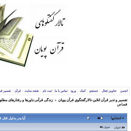
انجمن
عناوین فعال
جستجو
کمک
ورود
تماس با ما
ثبت نام
نقشه سایت
قرآن
تفسیر قر
تفسير و‌ تدبر قرآن انلاين-تالارگفتگوي قرآن پویان
»
زندگی قرآنی:باورها و رفتارهای مطلو
قصاص
انتخابها
آيا پدر بدليل قت
عنوان
عنوان