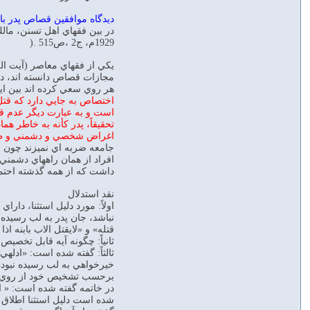
ديدگاه موافقين قصاص پدر با 
در بين فقهاي اهل تسنن، مالك
1929م، ج2 ،ص515 .(
يكي از فقهاي معاصر (آيت ال
مجازات قصاص دانسته اند، ديد
هر روي سعي كرده اند بين اين 
اختصاص به جايي دارد كه قتل
است و به عبارت ديگر عدم قص
تحقيقاً، پدر كأنه به خاطر هم
اغراض شخصي و دشمني و طمع د
جامعه ضربه اي نميزند چون ق
افراد از همان راههاي دشمني 
داشت كه از همه گذشته احتمال
نقد استدلال
اولاً: مورد دليل استثنا، دا
نباشد، جان پدر به لب رسيده با
قتله» و «لايقتل الاب بابنه ا
ثانياً: چگونه آيه قابل تخص
ثالثاً: گفته شده است: «ادل
خيرخواهي به لب رسيده نبوده
برحسب تشخيص خود از روي خير
در خاتمه گفته شده است: « ا
شده است دليل استثنا اطلاق 