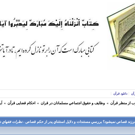
آن
دانلود قرآن
ب از منظر قرآن
»
وظايف و حقوق اجتماعي مسلمانان در قران
»
احکام قضایی قرآن
»
آي
ل فرزند قصاص نميشود؟ بررسي مستندات و دلايل استثناي پدر از حكم قصاص -
نظرات فقهاي شي