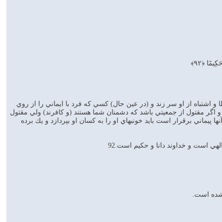
كِيمًا ﴿۹۲﴾
ا و اشتباه از او سر زند و (در عين حال) كسي كه فرد با ايماني را از روي
شند و اگر مقتول از جمعيتي باشد كه دشمنان شما هستند (و كافرند) ولي مقتول
آنها پيماني برقرار است بايد خونبهاي او را به كسان او بپردازد و يك برده
لهي است و خداوند دانا و حكيم است.92
نشده است.