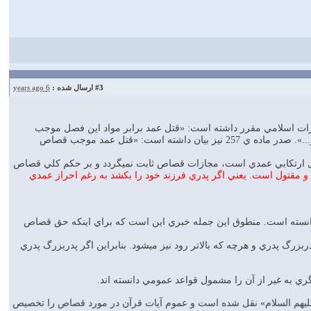
#3
ارسال شده :
6 years ago
بارها مقرركرده است كه مجازات قتل عمدي، قصاص است. ماده ي 205 قانون مجازات اسلامي مقرر داشته است: «قتل عمد برابر مواد اين فصل موجب
قصاص است». هم چنين در ماده ي207 آمده است كه: «هرگاه مسلماني كشته شود، قاتل قصاص مي شود و...». صدر ماده ي 257 نيز بيان داشته است: «قتل عمد موجب قصاص
تل ارتكابي عمدي است، مجازات قصاص ثابت نميگردد و بر حكم كلي قصاص
و مقتول است. يعني اگر پدري فرزند خود را بكشد به رغم احراز عمدي
م دانسته است. منطوق اين جمله خبري اين است كه براي اينكه حق قصاص
رگ پدري و هرچه كه بالاتر رود نيز ميشود. بنابراين اگر پدربزرگ پدري
گري به غير از آن را مشمول قواعد عمومي دانسته اند.
يهم السلام» نقل شده است و عموم آيات قرآن در مورد قصاص را تخصيص