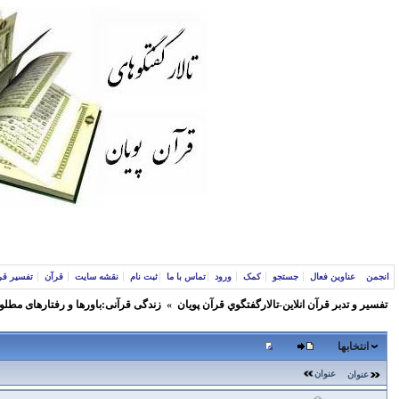
انجمن
عناوین فعال
جستجو
کمک
ورود
تماس با ما
ثبت نام
نقشه سایت
قرآن
تفسیر قر
تفسير و‌ تدبر قرآن انلاين-تالارگفتگوي قرآن پویان
»
زندگی قرآنی:باورها و رفتارهای مطلو
انتخابها
عنوان
عنوان