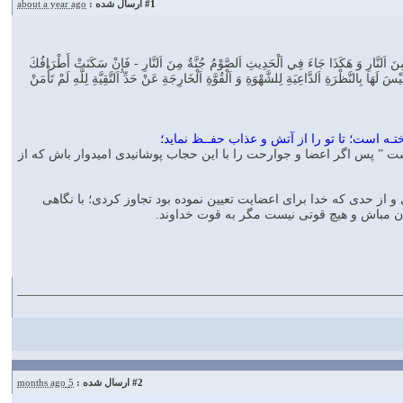
#1
ارسال شده :
about a year ago
َ اَلنَّارِ وَ هَكَذَا جَاءَ فِي اَلْحَدِيثِ اَلصَّوْمُ جُنَّةٌ مِنَ اَلنَّارِ - فَإِنْ سَكَنَتْ أَطْرَافُكَ
ِالنَّظْرَةِ اَلدَّاعِيَةِ لِلشَّهْوَةِ وَ اَلْقُوَّةِ اَلْخَارِجَةِ عَنْ حَدِّ اَلتَّقِيَّةِ لِلَّهِ لَمْ تَأْمَنْ
 است؛ تا تو را از آتش و عذاب حفــظ نماید؛
 ” پس اگر اعضا و جوارحت را با این حجاب پوشانیدی امیدوار باش که از
ی و از حدی که خدا برای اعضایت تعیین نموده بود تجاوز کردی؛ با نگاهی
ان مباش و هیچ قوتی نیست مگر به قوت خداوند.
#2
ارسال شده :
5 months ago