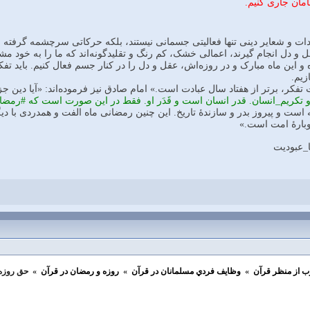
مان جاری کنیم.
ات و شعایر دینی تنها فعالیتی جسمانی نیستند، بلکه حرکاتی سرچشمه گرفته از ع
ل و دل انجام گیرند، اعمالی خشک، کم رنگ و تقلیدگونه‌اند که ما را به خود مشغ
ه و این ماه مبارک و در روزه‌اش، عقل و دل را در کنار جسم فعال کنیم. باید ت
زیم.
تفکر، بر‌تر از هفتاد سال عبادت است.» امام صادق نیز فرموده‌اند: «آیا دی
 تکریم_انسان. قدر انسان است و قَدَر او. فقط در این صورت است که #رمضا
 است و پیروز بدر و سازندۀ تاریخ. این چنین رمضانی ماه الفت و همدردی با 
دوبارۀ امت است.»
ا_عبودیت
ب از منظر قرآن
»
وظايف فردي مسلمانان در قرآن
»
روزه و رمضان در قرآن
»
حق روزه 