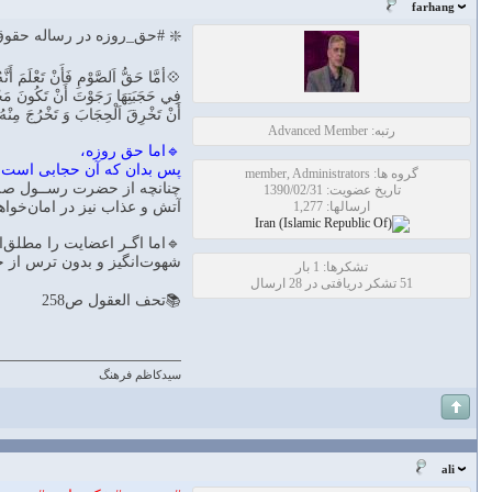
farhang
❇️ #حق_روزه در رساله حقوق
💠أمَّا حَقُّ اَلصَّوْمِ فَأَنْ تَعْلَمَ أَ
فِي حَجَبَتِهَا رَجَوْتَ أَنْ تَكُونَ مَحْجُوبا
أَنْ تَخْرِقَ اَلْحِجَابَ وَ تَخْرُجَ مِنْهُ وَ ل
رتبه: Advanced Member
🔹اما حق روزه،
پس بدان که آن حجابی است که
گروه ها: member, Administrators
چنانچه از حضرت رســول صلی‌
تاریخ عضویت: 1390/02/31
ارسالها: 1,277
آتش و عذاب نیز در امان‌خواه
🔹اما اگـر اعضایت را مطلق‌ال
شهوت‌انگیز و بدون ترس از خ
تشکرها: 1 بار
51 تشکر دریافتی در 28 ارسال
📚تحف العقول ص258
سیدکاظم فرهنگ
ali