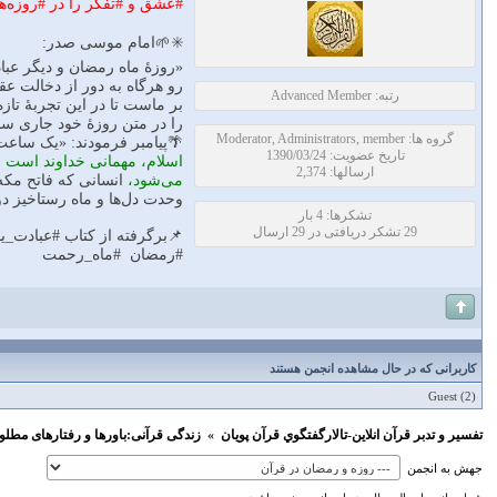
#عشق و #تفکر را در #روزه‌ها
✳️🌱امام موسی صدر:
«روزۀ ماه رمضان و دیگر عباد
رو هر‌گاه به دور از دخالت عق
رتبه: Advanced Member
بر ماست تا در این تجربۀ تاز
را در متن روزۀ خود جاری سا
گروه ها: Moderator, Administrators, member
🌴پیامبر فرمودند: «یک ساعت 
تاریخ عضویت: 1390/03/24
اسلام، مهمانی خداوند است و
ارسالها: 2,374
می‌شود،
انسانی که فاتح مکه
وحدت دل‌‌ها و ماه رستاخیز 
تشکرها: 4 بار
29 تشکر دریافتی در 29 ارسال
📌برگرفته از کتاب #عبادت_ی
#رمضان #ماه_رحمت
کاربرانی که در حال مشاهده انجمن هستند
Guest
(2)
تفسير و‌ تدبر قرآن انلاين-تالارگفتگوي قرآن پویان
»
زندگی قرآنی:باورها و رفتارهای مطلو
جهش به انجمن