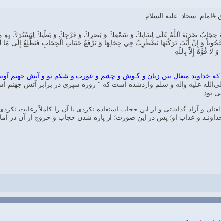
 #امام_سجاد_علیه السلام
نَّهُ حِجَابٌ ضَرَبَهُ اَللَّهُ عَلَى لِسَانِكَ وَ سَمْعِكَ وَ بَصَرِكَ وَ فَرْجِكَ وَ بَطْنِكَ لِيَسْتُرَكَ بِهِ مِن
ً وَ إِنْ أَنْتَ تَرَكْتَهَا تَضْطَرِبُ فِي حِجَابِهَا وَ تَرْفَعُ جَنَبَاتِ اَلْحِجَابِ فَتَطَّلِعُ إِلَى مَا لَيْسَ لَهَا ب
اٰ قُوَّةَ إِلاّٰ بِاللّٰهِ
 خداوند متعال بین زبان و گـوش و چشم و عورت و شکم تو و آتش جهنم آویختـه
الله علیه واله و سلم واردشده است که “ روزه سپری در برابر آتش جهنم است
ی بود.
عنان و آزاد گذاشتی و از این حجاب استفاده نکردی یا آن را کاملاً رعایت نکرد
داونـد و عذاب او؛ پس در این صورت؛ از پاره شدن حجاب و خروج از آن در ام