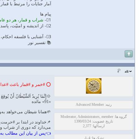
آمار جنايات را مرتبط با قما
پیام ها
1⃣-
شراب و قمار، هر دو عامل
2⃣- از انديشه و امنيّت، پاسدارى كنيد. با تحريم شراب، از عقل و فكر، و با تحريم‌قمار، از آرامش و سلامتى روحى و اقتصادى پاسدارى شده است. «فِيهِما إِثْمٌ كَبِيرٌ ... وَ إِثْمُهُما أَكْبَرُ»
3⃣- آشنايى با فلسفه احكام، گامى به سوى پذيرش آن است. «إِثْمُهُما أَكْبَرُ»
📚 تفسیر نور
ali
⭕️ #خمر و #قمار باعث #عدا
💠إِنَّمٰا يُرِيدُ اَلشَّيْطٰانُ أَنْ يُوقِعَ ب
«91» مائده
رتبه: Advanced Member
🌱همانا شيطان مى‌خواهد به‌و
گروه ها: Moderator, Administrators, member
تاریخ عضویت: 1390/03/24
📌خداوند در ابتدا بر #حرمت_
ارسالها: 2,377
مى‌دارد كه دورى از شراب و
👈پس از بيان اين مطالب به د
تشکرها: 4 بار