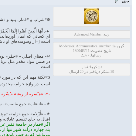
ali
❇️#شراب و #قمار، پليد و #شي
🔸يَاأَيُّهَا الَّذِينَ آمَنُوا إِنَّمَا الْخَ
رتبه: Advanced Member
اي كساني كه ايمان آورده‌ايد
است [=از وسوسه‌هاي او ناشي 
گروه ها: Moderator, Administrators, member
تاریخ عضویت: 1390/03/24
__________
ارسالها: 2,377
↩️- معناي اصلي « #خَمْر» پو
در ضمن مواد مخدر مثل ترياك
است.
تشکرها: 4 بار
29 تشکر دریافتی در 29 ارسال
👈نكتة مهم اين كه در مورد #
است. در واژة حرام، محدوده 
-📌 «مَيْسِر» از ريشة «يُسْ
📌- «انصَاب» جمع «نَصب»، سن
📌- «أَزْلاَم» جمع «زلم»، ت
اقبال به جاي تقسيم عادلانه 
يك چهارم درآمد شهر تنها از ر
مي‌باشد كه به جيب باندهاي 