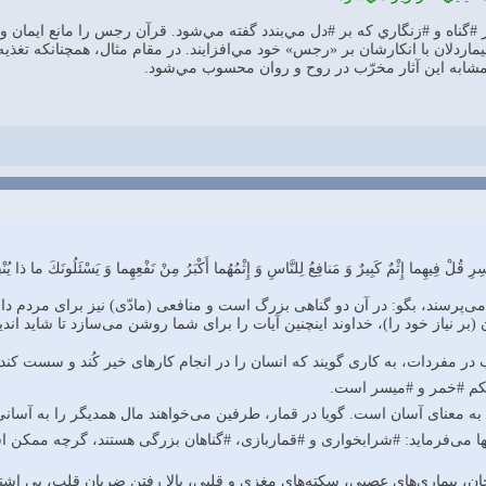
 #گناه و #زنگاري که بر #دل مي‌بندد گفته مي‌شود. قرآن رجس را مانع ايمان و در
ماردلان با انکارشان بر «رجس» خود مي‌افزايند. در مقام مثال‌، همچنانکه تغذيه
ابه اين آثار مخرّب در روح و روان محسوب مي‌شود.
ِ قُلْ فِيهِما إِثْمٌ كَبِيرٌ وَ مَنافِعُ لِلنَّاسِ وَ إِثْمُهُما أَكْبَرُ مِنْ نَفْعِهِما وَ يَسْئَلُونَكَ ما ذا يُنْفِقُ
ى‌پرسند، بگو: در آن دو گناهى بزرگ است و منافعى (مادّى) نيز براى مردم دارن
 (بر نياز خود را)، خداوند اينچنين آيات را براى شما روشن مى‌سازد تا شايد اندي
در مفردات، به كارى گويند كه انسان را در انجام كارهاى خير كُند و سست كند.
حكم #خمر و #ميسر است.
ه معناى آسان است. گويا در قمار، طرفين مى‌خواهند مال همديگر را به آسانى ب
ا مى‌فرمايد: #شرابخوارى و #قماربازى، #گناهان بزرگى هستند، گرچه ممكن ا
جان، بيمارى‌هاى عصبى، سكته‌هاى مغزى و قلبى، بالا رفتن ضربان قلب، بى اش