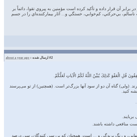
 برابر آن قرار داده و تأکيد کرده است مؤمنين به پيروي تقوا، دائماً بر
 ناسالم، بي‌حرکتي، کم‌خوابي، خستگي و... آثار بيمارکننده‌اي را در جسم
#2
ارسال شده :
about a year ago
ونَ قُلِ الْعَفْوَ كَذلِكَ يُبَيِّنُ اللَّهُ لَكُمُ الْآياتِ لَعَلَّكُمْ.
د. (ولى) گناه آن دو از سود آنها بزرگ‌تر است. (همچنين) از تو مى‌پرسند
شه كنيد.
ربايند.
ست منافعى داشته باشند.
تهايى، و رنگ پريدگى و ... است. همچنان كه بررسى كنندگان، سى درصد