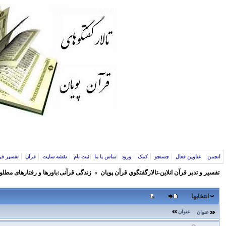
انجمن
عناوین فعال
جستجو
کمک
ورود
تماس با ما
ثبت نام
نقشه سایت
قرآن
تفسیر قر
تفسير و‌ تدبر قرآن انلاين-تالارگفتگوي قرآن پویان
»
زندگی قرآنی:باورها و رفتارهای مطلو
انتخابها
عنوان
عنوان