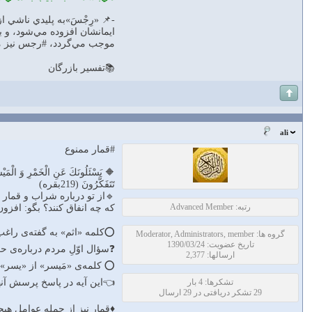
-📌 «رِجْسَ»به پليدي ناشي از
ايمانشان افزوده مي‌شود، و بي
موجب مي‌گردد، #رجس نيز مش
📚تفسير بازرگان
ali
#قمار ممنوع
🔶 يَسْئَلُونَكَ عَنِ الْخَمْرِ وَ الْمَيْسِر
تَتَفَكَّرُونَ (‌219بقره)
🔹از تو درباره شراب و قمار م
رتبه: Advanced Member
كه چه انفاق كنند؟ بگو: افزون
⭕كلمه «اثم» به گفته‌ى راغب 
گروه ها: Moderator, Administrators, member
تاریخ عضویت: 1390/03/24
❓سؤال اوّلِ مردم درباره‌ى 
ارسالها: 2,377
⭕ كلمه‌ى «مَيسر» از «يسر» ب
تشکرها: 4 بار
👈اين آيه در پاسخ پرسش آنه
29 تشکر دریافتی در 29 ارسال
♦قمار نيز از جمله عوامل هي