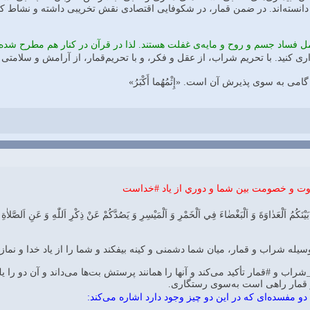
ر دانسته‌اند. در ضمن قمار، در شكوفايى اقتصادى نقش تخريبى داشته و نشاط كار
 فساد جسم و روح و مايه‌ى غفلت هستند. لذا در قرآن در كنار هم مطرح شده‌ا
وت و خصومت بين شما و دوري از ياد #خداست
َيْنَكُمُ اَلْعَدٰاوَةَ وَ اَلْبَغْضٰاءَ فِي اَلْخَمْرِ وَ اَلْمَيْسِرِ وَ يَصُدَّكُمْ عَنْ ذِكْرِ اَللّٰهِ وَ عَنِ اَلصَّلاٰةِ ف
سيله شراب و قمار، ميان شما دشمنى و كينه بيفكند و شما را از ياد خدا و نماز 
شراب و #قمار تأكيد مى‌كند و آنها را همانند پرستش بت‌ها مى‌داند و آن دو را
 قمار راهى است به‌سوى رستگارى.
و مفسده‌اى كه در اين دو چيز وجود دارد اشاره مى‌كند: