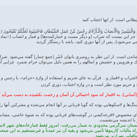
طاني است. از انها اجتناب كنيد
مْرُ وَالْمَيْسِرُ وَالْأَنصَابُ وَالْـأَزْلَامُ رِجْسٌ مِّنْ عَمَلِ الشَّيْطَانِ فَاجْتَنِبُوهُ لَعَلَّكُمْ تُفْلِحُونَ (م
، جز اين نيست كه شراب [و ديگر مست و خماركننده‌ها] و قمار و انصاب [=نماد
مي‌شود]، پس از آنها دوري كنيد، باشد تا رستگار گرديد.
شاندن است. از اين نظر به روسري بانوان خُمُر [جمع خِمار] گفته مي‌شود. شرا
 و هرويين و حشيش و امثالهم را به همين دليل مي‌توان حرام شمرد. چرايي آ
شراب و #قمار و... قرآن به جاي تحريم و استفاده از واژة «حرام»، با رجس و ش
و حريم مورد نظر است و در واژة اجتناب، دوري كردن.
ر» [آساني]، به #قمار كه سود احتمالي آن آسان و زحمت نكشيده به دست مي‌آيد 
گ‌ها و #سكوهايي بوده كه گويا قرباني بر آنها انجام مي‌شده و مشركين آنها 
يرهاي مخصوص #قرعه‌كشي در گوشت‌هاي قرباني بوده كه به شيوة خاصي، مشابه ل
و با انديشه مي‌نشست.
اه ماليات كازينوها تأمين مي‌شود و بقية آن نيز عمدتاً و غيرمستقيم به اين صنع
مافيايي سرازير مي‌شود.