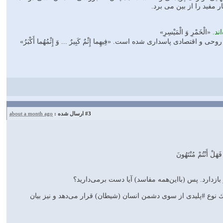
 مفيد را از بین می برد.
ند.
«الْخَمْرِ وَ الْمَيْسِرِ»
#3
ارسال شده :
about a month ago
َهَلْ أَنْتُمْ مُنْتَهُونَ
بازدارد. پس (بااين‌همه مفاسد) آيا دست برمى‌داريد؟
 يك نوع #پليدى از سوى دشمن انسان (شيطان) قرار مى‌دهد و نيز بيان