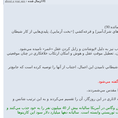
#1
ارسال شده :
about a year ago
ائده:90)
هاي شرك‌آميز] و قرعه‌كشي [=بخت آزمايي]، پليدي‌هايي از كار شيطان
ب نيز به دليل #پوشاندن و زايل كردن عقل «خَمر» ناميده مي‌شود.
ن، تعطيل موقتِ عقل و هوش و امكان ارتكاب خلافكاري در چنان موقعيتي
يطاني ناميدن اين اعمال، اجتناب از آنها را توصيه كرده است كه جامع‌تر
گفته مي‌شود.
را مقدس مي‌شمردند،
اتاري در اين روزگار، آن را تقسيم مي‌كردند و به اين ترتيب شانس و
اگر #قمار در جامعة فقير عربستان سرگرمي محدودي به شمار مي‌رفت، امروز فقط قمارخانه‌هاي شهر لاس وگاس در آمريكا ساليانه بيش از 40 ميليون نفر را به خود جذب مي‌كنند و
ت توريستي وابسته است. ساليانه دهها ميليارد دلار سود اين كازينوها