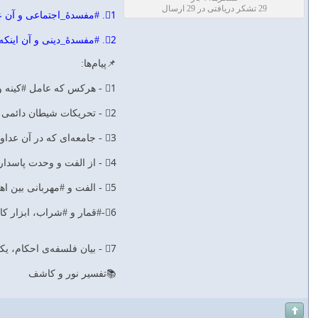
29 تشکر دریافتی در 29 ارسال
1⃣. #مفسدۀ_اجتماعى و آن عبارت است از: قطع پيوندها و ايجاد دشمنى و كينه ميان مردم.
2⃣. #مفسدۀ_دينى و آن اينكه انسان را از ياد خدا بازمى‌دارد. آن‌گاه خداوند با بيانى رسا از شراب‌خوارى و قماربازى نهى مى‌كند: فَهَلْ أَنْتُمْ مُنْتَهُونَ‌.
📌پيام‌ها:
1⃣ - هركس كه عامل #كينه و #عداوت در ميان مردم شود، مانند #شيطان است. إِنَّمٰا يُرِيدُ اَلشَّيْطٰانُ‌ ...
2⃣ - تحريكات شيطان دائمى است. «إِنَّمٰا يُرِيدُ اَلشَّيْطٰانُ‌»
3⃣ - جامعه‌اى كه در آن عداوت باشد، شيطانى است. إِنَّمٰا يُرِيدُ اَلشَّيْطٰانُ أَنْ يُوقِعَ بَيْنَكُمُ اَلْعَدٰاوَةَ‌ ...
4⃣ - از الفت و وحدت پاسدارى كنيم و با آنچه آنها را از بين مى‌برد، مبارزه كنيم. «إِنَّمٰا يُرِيدُ اَلشَّيْطٰانُ أَنْ يُوقِعَ بَيْنَكُمُ اَلْعَدٰاوَةَ‌»
5⃣ - الفت و #مهربانى بين اهل ايمان، مورد عنايت خاص خداوند است. «إِنَّمٰا يُرِيدُ اَلشَّيْطٰانُ أَنْ يُوقِعَ بَيْنَكُمُ اَلْعَدٰاوَةَ‌»
6⃣-#قمار و #شراب، ابزار كار شيطان براى ايجاد #كينه و #دشمنى است. إِنَّمٰا يُرِيدُ اَلشَّيْطٰانُ‌ ... فِي اَلْخَمْرِ وَ اَلْمَيْسِرِ
7⃣ - بيان فلسفه‌ى احكام، يكى از عوامل تأثير كلام در ديگران است. اَلْعَدٰاوَةَ وَ اَلْبَغْضٰاءَ‌ ... فَهَلْ أَنْتُمْ مُنْتَهُونَ‌
📚تفسير نور و كاشف