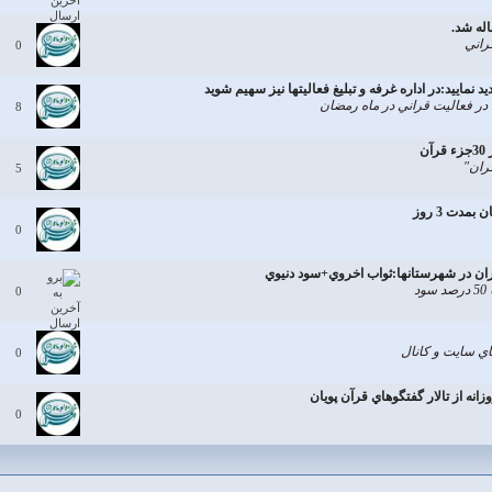
اله شد.
راني
0
د نماييد:در اداره غرفه و تبليغ فعاليتها نيز سهيم شويد
ر فعاليت قراني در ماه رمضان
8
ن
5
مدت 3 روز
0
ن در شهرستانها:ثواب اخروي+سود دنيوي
د
0
هاي سايت و كانال
0
نه از تالار گفتگوهاي قرآن پويان
0