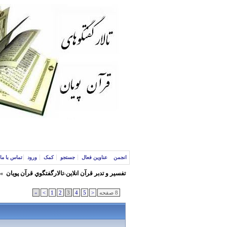
انجمن
عناوین فعال
جستجو
کمک
ورود
تماس با ما
تفسير و‌ تدبر قرآن انلاين-تالارگفتگوي قرآن پویان
»
8 صفحه
<
5
4
3
2
1
>
»