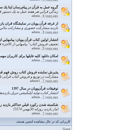
گروه عمل به قرآن در پيام‌رسان ايتا يك س
زندگي قرآني:هر هفته عمل به يك دستور ق
admin
,
6 years ago
از غرفه قرآن پويان در نمايشگاه قران بازدي
بازديد،مشاركت حضوري و مشاركت مالي د
admin
,
8 years ago
انتشار اولين كتاب قرآن پويان: پيامهايي از 30جزء قرآ
تخفیف فروش كتاب" پيامهايي از 30جزء قران"
admin
,
9 years ago
امکان دانلود کلیه فایلها برای کاربران مهمان ب
admin
,
7 years ago
پذيرش نماينده فروش كتاب روش فهم قرا
مشارکت در توزیع و فروش کتاب قرآنی تا 50 درصد سو
admin1
,
7 years ago
توفيقات قرآن‌پويان در سال 1397
انتشار كتاب،توليد اپليكيشن تنزيل،بازديد
admin
,
7 years ago
شكسته شدن ركورد قبلي حداكثر بازديد روزا
امار بازديد روزانه 30بهمن 15174
admin
,
7 years ago
کاربرانی که در حال مشاهده انجمن هستند
Guest