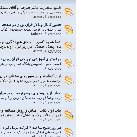
دانلود سخنرانی دکتر فیرحی و آقای سيد
محتوای برنامه نشست قران پویان در خرداد 96: قران و حكومت، ترتيب تنزيلي ق
admin
,
9 years ago
حضور کانال و تالار قران پویان در صفحه 
قران پويان در اولین نتیجه چستجوی گوگل
farhang
,
9 years ago
شما هم به "تقرب" ملحق شويد: گروه جمع
ماه رمضان امسال،هر روز قرآن را با ترجمه
admin
,
6 years ago
موفقیتهای اموزشی ترویجی قرآن پویان در سا
کسب عنوان سومین پايگاه اينترنتي در یاز
ali
,
6 years ago
لينك كوتاه تدبر در سوره‌هاي مختلف قرآن 
ترجمه ، تدبر و فهم سوره ها به همراه ن
admin
,
6 years ago
تعداد بازديد پستهاي موضوع حجاب در قرآن 
توجه و تمايل زياد مخاطبان قران پويان به موضوع حجاب 
admin
,
9 years ago
چاپ اول كتاب "مباني و روش مطالعه و فه
فروش كتاب و دانلود فايل كتاب روش فه
admin
,
8 years ago
هر روز صبح ساعت 7 قرائت ترتيل قران يك صفحه از قران كريم :در كانال قرآن‌پويان
فایل صوتی ترتیل به همراه یک صفحه از قران
admin1
,
6 years ago