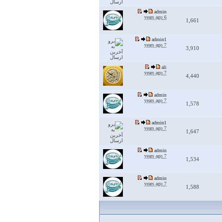
admin
6 years ago
1,661
admin1
7 years ago
3,910
ali
7 years ago
4,440
admin
7 years ago
1,578
admin1
7 years ago
1,647
admin
7 years ago
1,534
admin
7 years ago
1,588