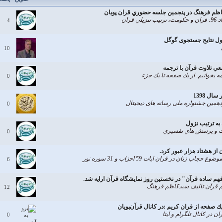
كاظم فرهنگ در پنجمين جلسه حضوري قران پويان
ران
4
اول نتایج جستجوی گوگل
10
ي تلاوت قرآن با ترجمه
 بخوانيم. از يك صفحه تا يك جزء
0
ل 1398
دهمین جشنواره ملی رسانه های دیجیتال
0
به ترتيب نزول
كات و پرسش هاي تفسيري
0
از هشتاد هزار عبور كرد.
زنان در قران ايات 59 احزاب و 31 سوره نور
6
م ساده قرآن" در نخستين روز نمايشگاه قرآن ارايه شد.
م قرآن تاليف سيدكاظم فرهنگ
12
 در کانال تلگرام و ایتا
0