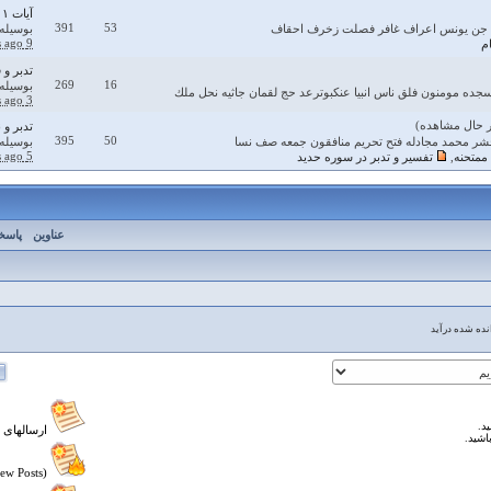
آيات ١١ و ١٢ انعام:خدا رحمت را برخودش مقرر کرده...
391
53
ا جن یونس اعراف غافر فصلت زخرف احقاف
بوسیله
9 days ago
م
تدبر و 
269
16
بوسیله
جده مومنون فلق ناس انبيا عنكبوترعد حج لقمان جاثيه نحل ملك
3 months ago
تدبر و
395
50
شر محمد مجادله فتح تحريم منافقون جمعه صف نسا
بوسیله
5 days ago
ممتحنه
,
تفسير و تدبر در سوره حدید
عناوین
پاسخ
ده شده درآید
د.
ارسالهای 
اشید.
Hot Topic (New Posts)