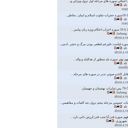
اجمالي سوره هاي مرحله اول نزول:ويژگي و...
ali
ali
farhang
about a y
ره قیامت:علیرغم قطعی بودن مرگ و حشر ،ادمی...
ali
about a y
هم بهتر سوره بلد:منظور از هذالبلد و والد...
ali
ر سوره های مرحله...
ali
about a y
farhang
about a y
 عمومي مرحله پنجم نزول،چه كلمات و مفاهيمي...
ali
about a y
فهم سوره قدر:آيا شب قدر؛ارزش ذاتي دارد...
شهروزی
about a y