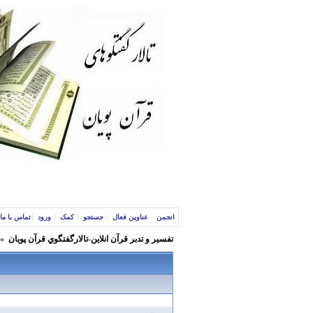
انجمن
عناوین فعال
جستجو
کمک
ورود
تماس با ما
تفسير و‌ تدبر قرآن انلاين-تالارگفتگوي قرآن پویان
»