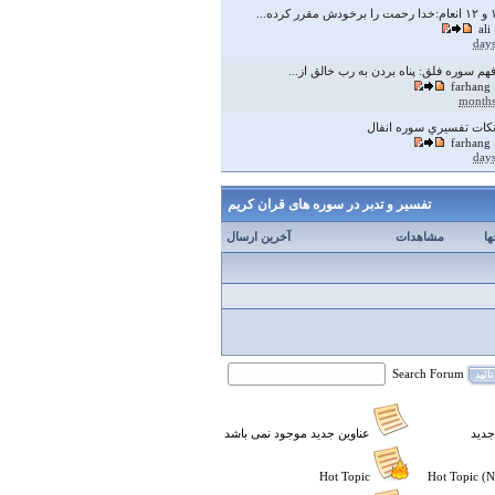
ali
فهم سوره فلق: پناه بردن به رب خالق از...
farhang
 نكات تفسيري سوره انفال
farhang
تفسير و تدبر در سوره های قران كريم
ها
مشاهدات
آخرین ارسال
Search Forum
تائید
جدید
عناوین جدید موجود نمی باشد
Hot Topic