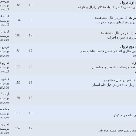
بررسي 
 اول نزول
88
10
بوسیله
ي،ضحي،عصر،عاديات،تكاثر،زلزال و قارعه
3 years ago
ایات 14-18سوره حجرات-تفاوت اسلام و ایمان ،بخاطر...
رات
(1 نفر در حال مشاهده)
34
5
بوسیله
ج درس فرازهاي سوره حجرات
2 years ago
ایات 28 تا 34 سوره احزاب:احکام ویژه زنان پیامبر...
(1 نفر در حال مشاهده)
188
19
بوسیله
فرازهای سوره احزاب
ear ago
 دوم نزول
درس سو
154
17
عون طارق انفطار عبس قيامت غاشيه فجر
بوسیله
ear ago
بس
ول
تدبرو ف
170
22
قعه،مرسلات،نبا،معارج،مطففين
بوسیله
3 months ago
دانلود فایل pdf و صوتي تدبر د
(8 نفر در حال مشاهده)
150
16
بوسیله
مزمل حمد قريش فيل قلم انسان
ear ago
آیات 55-70 یس:تمایزات بهشتیان و جهنمیان
91
12
بوسیله
ear ago
مشخصات
110
10
بوسیله
ن طه مريم كوثر
ear ago
تدبر و 
157
12
بوسیله
صص نمل حجر مسد هود قدر
ear ago