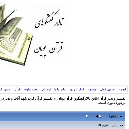
انجمن
عناوین فعال
جستجو
کمک
ورود
تماس با ما
ثبت نام
نقشه سایت
قرآن
تفسیر قر
تفسير و‌ تدبر قرآن انلاين-تالارگفتگوي قرآن پویان
»
تفسير قرآن كريم:فهم آيات و تدبر در
برخورد دنیوی است.
انتخابها
عنوان
عنوان