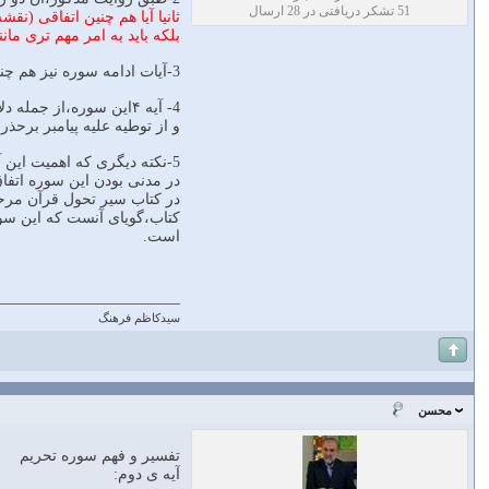
51 تشکر دریافتی در 28 ارسال
ثانیا آیا هم چنین اتفاقی (
بلکه باید به امر مهم تری ما
3-آیات ادامه سوره نیز هم چنان بحث را ادامه داده و به مرزبندی میان مومنین و کافران و منافقان میپردازد.بنابراین،مساله ،ابعاد اجتماعی داشته و به خانه پیامبر محدود نمیشود.
و از توطیه علیه پیامبر برحذر 
5-نکته دیگری که اهمیت این آیات را بیشتر می کند،زمان نزول این سوره است.
در مدنی بودن این سوره اتف
است.
سیدکاظم فرهنگ
محسن
تفسير و فهم سوره تحريم
آیه ی دوم: