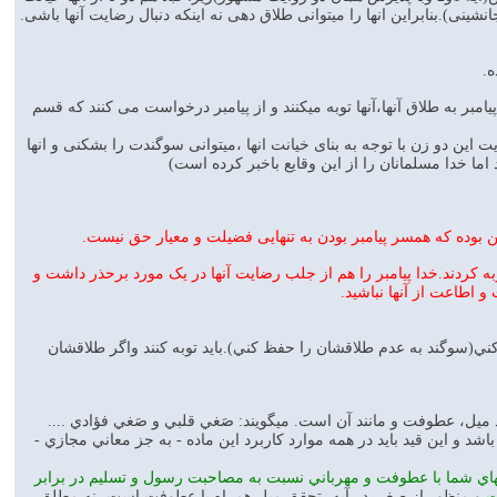
برملا کرد(آیه 3و4 و پذیرش افشای خبر مربوط به جانشینی).بنابراین انها را میتوانی طلاق دهی نه اینکه دنبال رضایت آنها باشی.
ت میتواند باشد که پس از افشای خیانت دو زن پیامبر(آیات 3و4)و مخیر بودن پیامبر به طلاق آنها،آنها توبه میکنند و از پیامبر درخواست می کنند که قسم
 این دو زن با توجه به بنای خیانت انها ،میتوانی سوگندت را بشکنی و انها
اما خدا مسلمانان را از این وقایع باخبر کرده است)
ن بوده که همسر پیامبر بودن به تنهایی فضیلت و معیار حق نیست.
وبه کردند.خدا پیامبر را هم از جلب رضایت آنها در یک مورد برحذر داشت و
 اطاعت از آنها نباشید.
كني(سوگند به عدم طلاقشان را حفظ كني).بايد توبه كنند واگر طلاقشان
 ميل، عطوفت و مانند آن است. ميگويند: صَغي قلبي و صَغي فؤادي ....
د و اين قيد بايد در همه موارد كاربرد اين ماده - به جز معاني مجازي -
ّ اللَّهَ هُوَ مَوْلَئهُ، يعني قلبهاي شما با عطوفت و مهرباني نسبت به مصاحبت رسول و تسليم در برابر
ت
و منظور از صغي در آيه، تحقق ميل همراه با عطوفت است، نه مطلق