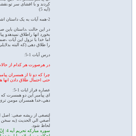
(آیه 5)
2-همه آیات به یک داستان اشاره دارند و تحریم پیامبر هم ،طلاق ندادن ان دو زن پس از افشای خیانت آنها بوده.
بخورد انها راطلاق نمیدهدو پی
اما خدا با نزول این آیات ،ضم
را طلاق دهی.(که البته بدلای
درس آیات 1-5:
در هرصورت هر کدام از حالات 
چرا که دو تا از همسران پیام
حتی احتمال طلاق دادن انها ه
عصاره فراز ايات 1-5:
ای پيامبر.اين دو همسرت كه ق
دهي،خدا همسران مومن تری 
لتصغی از ریشه صغی: اصل الوا
أصغي الي الحديث (به سخن گوش
لحاظ شود.
سوره 
احكام دين اسلام مايل شده ا