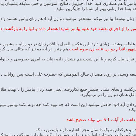
بر با هم همکاری کنید ،خدا ،جبرییل ،صالح المومنین و حتی ملایکه پشتیبان پیام
ه بسا خدا زنانی بهتر از شما را جایگزین نماید.
 تا از زنان پیامبر را از اجرای نقشه خود علیه پیامبر شدیدا هشدار داده و انها را به ب
ر علظت وشدت زیادی دارد .این عکس العمل با اقدم زنان در دو روایت مشهور ت
شهور،اقدام دو زن علیه زن سوم است.
هم چنین در آیه ده نیز که مثالی بیان 
در قران بیان کرده و با این شدت هم هشدار داده ،نباید به امری خصوصی و خان
شیعه وسنی بر روی مصداق صالح المومنین که حضرت علی است،پس روایات دیگری
ل همان دو زن را در برمیگیرد.
نکته دیگری که از کنارهم قراردادن آیه 4و5 حاصل میشود این است که چه توبه کنند چه تو
کند.
5 می تواند صحیح باشد: