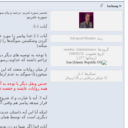
farhang
تقسير سوره تحريم -ترجمه و پيام س
سوره تحریم:
آیات 1-5:
آیات 1-2:خدا پیامبر
رتبه: Advanced Member
کردن وشکستن سوگندها را (با
میکند)
گروه ها: member, Administrators
تاریخ عضویت: 1390/02/31
با توجه به توصیه های دیگر 
ارسالها: 1,277
تزاحم داشته که خداوند،رسول
تشکرها: 1 بار
میخورد)2-سوگند به عدم ارتباط با ماریه –همسرپیامبر-
51 تشکر دریافتی در 28 ارسال
همه روایات عایشه و حفصه ذ
آیه 3: آیه با عبارت و اذ
قرار میدهد.پیامبر هم وقتی 
اینکه آیا این آیه داستان جد
دیگری است که توسط همان زنا
آیات 4و5:اگر شما دو ز