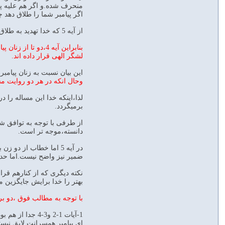
منحرف شده.و اگر هم علیه پیام
اگر پیامبر شما را طلاق دهد چ
از آیه 5 که خدا تهدید به طلاق زنان توسط پیامبر میکند،مشخص میشود دو زن آیه 4 هم زنان پیامبر هستند و درواقع ،زن ذکر شده در آیه 3،راز را به زن دیگر پیامبر گفته است.
بنابراین آیه 4،دو
لشگر الهی قرار داده اند.
این بیان نسبت به زنان پیامب
وحال انکه در هر دو روایت م
لذا،اینکه خدا این مساله را 
برمیگردد.
از طرفی با توجه به توافق 
دانسته،موجه تر است.
ضمیر نیز واضح نیست.اما حداق
بهتر را خدا برایش جایگزین می
با توجه به مطالب فوق ،دو برداشت از آیات 1-
1-آیات 1-2 و3-4 جدا از هم بوده و هرکدام به یک داستان مجزا اشاره دارند.باینصورت که