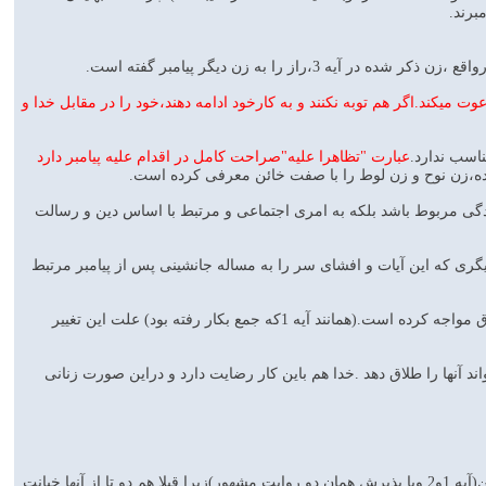
برند.
ازگشت دعوت میکند.اگر هم توبه نکنند و به کارخود ادامه دهند،خود را در مقابل خدا و
ناسب ندارد.
عبارت "تظاهرا علیه"صراحت کامل در اقدام علیه پیامبر دارد
کرده،زن نوح و زن لوط را با صفت خائن معرفی کرده است.
وادگی مربوط باشد بلکه به امری اجتماعی و مرتبط با اساس دین و رسالت
 که این آیات و افشای سر را به مساله جانشینی پس از پیامبر مرتبط
در آیه 5 اما خطاب از دو زن برگشته و بجای مثنی ،ضمیر جمع بکاررفته .یعنی همه زنان پیامبر را با تهدید طلاق مواجه کرده است.(همانند آیه 1که جمع بکار رفته بود) علت این تغییر
به نکنند،پیامبر میتواند آنها را طلاق دهد .خدا هم باین کار رضایت دارد و دراین صورت زنانی
ای پیامبر.همسرانت لایق نیستند که بخاطر خوشایند انها،چیزی را بر خود حرام کنی.بنابراین سوگندت را بشکن(آیه 1و2 وبا پذیرش همان دو روایت مشهور)زیرا قبلا هم دو تا از آنها خیانت