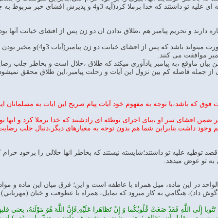
کردند و با افشای سر تو،نقشه ای علیه تو داشتند که خدا 
در این حالت ،داستان باین صور
امبر موافقت می کنند.
ن بیان ماوقع ،به پیامبر یادآوری میکند که طلاق ،حلال است و بخاطر جلب رضایت
لی از جمله فاصله کم بین نزول این آیات و رحلت پیامبر،این طلاق محقق نمیشود 
فوق که باشد،با توجه به مفهوم خود آیات پیام صریح این ایات به مسلمانان ای
بر ضمن افشای سر او ،بنای اجرای توطئه ای رادشتند که خدا برملا کرد و انها ت
م وجود داشت.بنابراین شما هم بدون توجه به معیارهای دیگر،دنبال جلب رضایت و
صد توطيه عليه تو داشتند؛شايسته نيستند كه بخاطر انها حلالي را برخود حرام 
به تو عوض ميدهد.
حد در اين ماده، ميل همراه با عاطفه است و اين؛ فرق ميان اين ماده و مواد
 داد)، هنگامي به كار ميرود كه تمايل، همراه با عطوفت و حَنان (مهرباني) باش
مباركه تحريم آيه 4: إِنْ تَتُوبا إِلَی اللَّهِ فَقَدْ صَغَتْ قُلُوبُكُما وَ إِنْ تَظاهَرا عَلَيْهِ ِفَإِنَ
ست و در مقابل آن، تظاهر؛ يعني پشت به پشت هم دادن بر ضدّ پيامبر(ص) اس