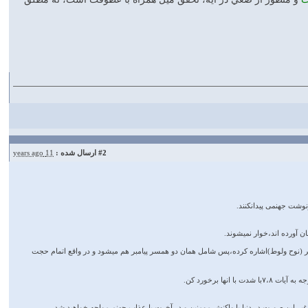
#2
ارسال شده :
11 years ago
 ۴که دوهمسر پیامبر را به توبه دعوت میکرد و آیه ۱۰٫۱۱که مثال کافران را زن دو پیامبر (نوح ولوط)اشاره کرده،پس شامل همان دو همسر پیامبر هم میشود و در واقع اتمام حجت
ا برخورد کن.
.درغیر این صورت در دنیا با واکنش مومنین و در آخرت با عذاب جهنم مواجه خواهید شد.