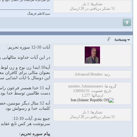
تشکرها: 1 بار
51 تشکر دریافتی در 28 ارسال
سیدکاظم فرهنگ
farhang
آیات 10-12 سوره تحریم:
در این آیات خداوند مثالهایی
آیه10:ابتدا زن نوح و زن لوط را که همسر دو تا از بندگان صالح خدا(واز انبیا ) بودند)و خیانت کردند به همسرانشان
بعنوان مثالی برای کافران مع
رتبه: Advanced Member
این دومثال با ایات ابتدایی 
گروه ها: member, Administrators
آیه 11:خدا همسر فرعون 
تاریخ عضویت: 1390/02/31
دست ظالمین توسط خدا بود.
ارسالها: 1,277
آیه 12:مثال دیگر مومنی
کلمات خدا و رسولش بود.
تشکرها: 1 بار
51 تشکر دریافتی در 28 ارسال
جمع بندی آیات 10-12:
سرنوشت هر کس تابع عقاید و ر
پیام سوره تحریم: