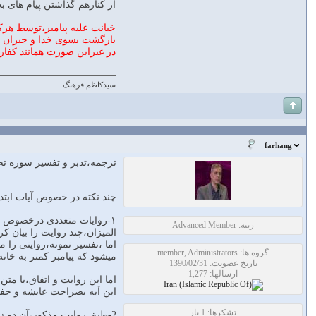
از کنارهم گذاشتن پیام های بخش های مختلف سوره که
خیانت علیه پیامبر،توسط هر
بازگشت بسوی خدا و جبران خط
در غیراین صورت همانند کفار
سیدکاظم فرهنگ
farhang
ترجمه،تدبر و تفسير سوره تحر
چند نکته در خصوص آیات ابتد
۱-روایات متعددی درخصوص شان نزول این آیات در تفاسیر بیان شده است.
رتبه: Advanced Member
المیزان،چند روایت را بیان کر
اما ،تفسیر نمونه،روایتی را
گروه ها: member, Administrators
میشود که پیامبر کمتر به خانه
تاریخ عضویت: 1390/02/31
ارسالها: 1,277
اما این روایت و اتفاق،با متن غلیظ و شد
این آیه بصراحت عایشه و حفصه
تشکرها: 1 بار
2-طبق روایت مذكور،آن دو زن علیه زن دیگر نقشه کشیدند اما آیه بصراحت از نقشه علیه پیامبر خبر میدهد.