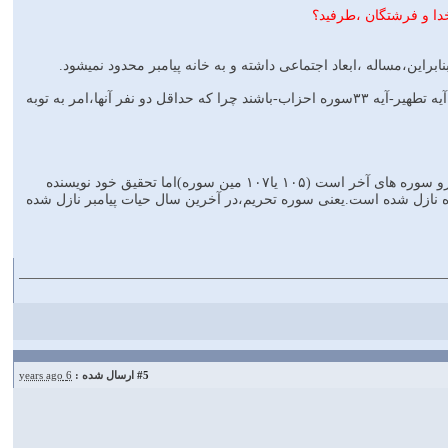
دا و فرشتگان ،طرفید؟
4- آیه ۴این سوره،از جمله دلایل قرآنی شیعه است که نشان میدهد همه همسران پیامبر ،نمی توانند مصداق آیه تطهیر-آیه ۳۳سوره احزاب-باشند چرا که حداقل دو نفر آنها،امر به توبه
در کتاب سیر تحول قرآن مرحوم مهندس بازرگان، بررسی لیستهای موجود از ترتیب نزول نشان میدهد که جزو سوره های آخر است (۱۰۵ یا۱۰۷ مین سوره)اما تحقیق خود نویسنده
قی مانده سوره مایده نازل شده است.یعنی سوره تحریم،در آخرین سال حیات پیامبر نازل شده
#5
ارسال شده :
6 years ago