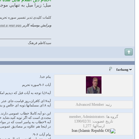
ميل؛ زيرا ميل به تنهايي موجب
کلمات کلیدی:تدبر تفسير سوره تحریم
ویرایش بوسیله کاربر
out a year ago
سیدکاظم فرهنگ
farhang
بنام خدا.
آیات ۶-۹سوره تحریم
آیه۶(با توجه به آیات قبل که دیدیم امکان انحراف حتی برای زنان پیامبر وجود دارد)پس ای مسلمانها مراقب خود و خانواده خود باشید که سرنوشت جهنمی پیدانکنند.
آیه۷:ای کافران،روز قیامت،جای عذر خواهی نیست.
رتبه: Advanced Member
آیه ۸:ای مسلمانها،توبه ای خالص و بدون بازگشت نمایید تا خداهم از بدیهای شما چشم بپوشد.در قیامت ،پیامبر و کسانی که با محوریت او ایمان آورده اند،خوار نمیشوند.
گروه ها: member, Administrators
مجددی است که اگر توبه کنید،شاید خدا
تاریخ عضویت: 1390/02/31
آیه ۹خطاب به پیامبر است که در مواجهه با کافرین و منافقین،تمام تلاشت را بکار گیر و با شدت برخورد کن که آنها اهل جهنم اند.
ارسالها: 1,277
در اینجا هم علاوه بر مصادیق عمومی،باز مصاد
پیام آیات ۶-۹:
ای مردم،با مراقبت بر اعمال خود و خا