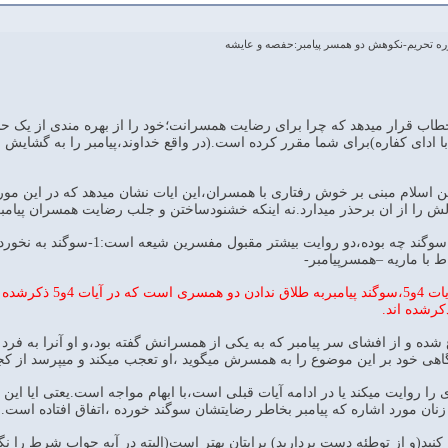
وره تحريم-نكوهش دو همسر پيامبر:حفصه و عايشه
 را مورد خطاب قرار میدهد که چرا برای رضایت همسرانت؛خود را از بهره مندی از
 ادای کفاره)برای شما مقرر کرده است.(در واقع خداوند،پیامبر را به گشایش س
دین اسلام مبنی بر خوش رفتاری با همسران،این ایات نشان میدهد که در این م
ش را از ان برحذر میدارد.نه اینکه خشنودساختن و جلب رضایت همسران پیامب
از میان روایات متعدد که این سو
حدس ونقل دیگر با تو
کرشده اند.
 شروع شده و از افشای سر پیامبر که به یکی از همسرانش گفته بود،و او آنرا به ف
آگاهی خود بر این موضوع را به همسرش میگوید ،او تعجب میکند و میپرسد از ک
یدی را روایت میکند یا در ادامه آیات قبلی است،با ابهام مواجه است.یعتی ایا 
ن مورد اشاره که پیامبر بخاطر رضایتشان سوگند خورده ،اتفاق افتاده است. و
ن توبه کنید(و از توطئه دست بردارید) برایتان بهتر است(البته در آیه جواب شرط را ن