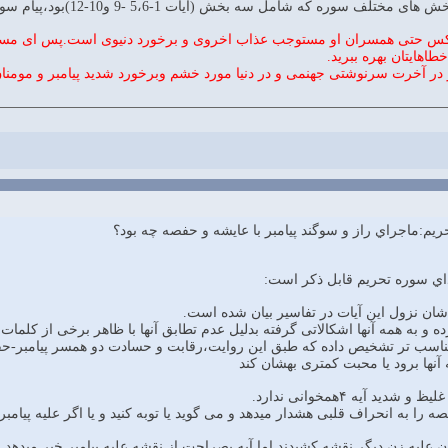
 شامل سه بخش (آیات 1-5،6 -9 و10-12)بود،پیام سوره را میتوان این گونه استخراج کرد:
کس حتی همسران او مستوجب عذاب اخروی و برخورد دنیوی است.پس ای مسلمان
اهایتان بهره ببرید.
 در آخرت سرنوشتی جهنمی و در دنیا مورد خشم وبرخورد شدید پیامبر و مومنان 
يم:ماجراي راز و سوگند پيامبر با عايشه و حفصه چه بود؟
اي سوره تحريم قابل ذکر است:
ده و به همه آنها اشکالاتی گرفته بدلیل عدم تطابق آنها با ظاهر برخی از کلمات 
 مناسب تر تشخیص داده که طبق این روایت،رقابت و حسادت دو همسر پیامبر-حفص
 آنها برود یا محبت کمتری بهشان کند
ید آیه ۴همخوانی ندارد.
 را به انحراف قلبی هشدار میدهد و می گوید یا توبه کنید و یا اگر علیه پیامب