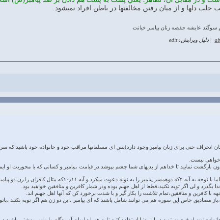
 جلب دلها و از ميان رفتن مخالفتها در باطن افراد نميشود.
 سوگند عایشه حفصه زنان پیامبر خيانت
ab
|
دلیل ویرایش: edit
این دو آیه،کاملا خطاب عمومی دارند.اما با توجه به آیه
 بگذرد و لی اگر توبه نکنید،قطعا از اهل جهنم بوده ودر شمار کافرین و منافقین خواهید بود.
یق خاص این سوره هم می توانند شامل باشند که ای پیامبر ،این دو زن هم اگر توبه نکنند ،باتوجه به آیات ۷،۸با شدت با انه
نواده تون،از فرصت توبه در این دنیا استفاده کنید تا به همراه ایمان آورندگان با پیامبر،بهشتی باشید