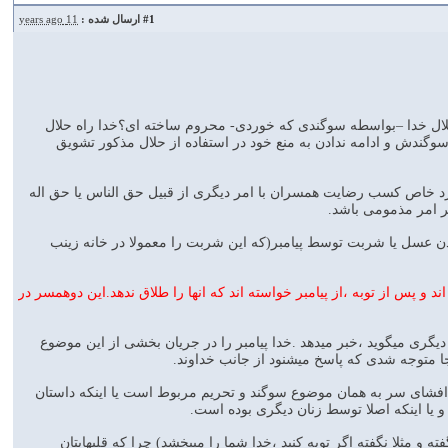
#1
ارسال شده :
11 years ago
 یک حلال خدا –بواسطه سوگندی که خوردی- محروم ساخته ای؟خدا راه حلال
وگندش و ادامه ندادن به منع خود در استفاده از حلال مذکور تشویق
ورد خاص کسب رضایت همسران با امر دیگری از قبیل حق الناس یا حق اله
ر امر مذمومی باشد.
گند چه بوده،دو روایت بیشتر مقبول مفسرین شیعه است:1-سوگند به نخوردن عسل یا شربت توسط پیامبر(که این شربت را معمولا در خانه زینب
جه به آیات 4و5،سوگند پیامبربه طلاق ندادن دو همسری است که در آیات 4و5 ذکرشده اند و پس از توبه ،از پیامبر خواسته اند که انها را طلاق ندهد.این دوهمسر در
رد دیگری میگوید ،خبر میدهد .خدا پیامبر را در جریان بخشی از این موضوع
جا متوجه شدی که پاسخ میشنود از جانب خداوند.
این افشای سر به همان موضوع سوگند و تحریم مربوط است یا اینکه داستان
 یا اینکه اصلا توسط زنان دیگری بوده است.
گفته و مثلا نگفته اگر توبه کنید ،خدا شما را میبخشد) چرا که قلبهایتان