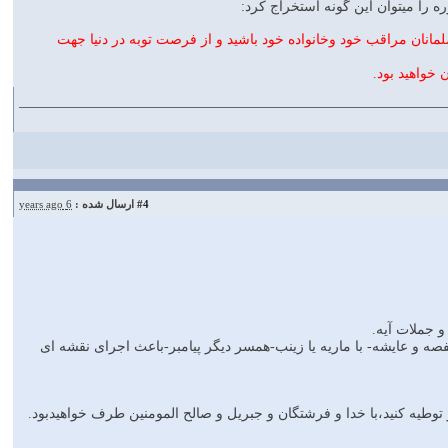
ان مراقب خود وخانواده خود باشید و از فرصت توبه در دنیا جهت
خواهید بود.
#4
ارسال شده :
6 years ago
و جملات آیه.
ه و عایشه- با ماریه یا زینب-همسر دیگر پیامبر-باعث اجرای نقشه ای
ر توطیه کنید،با خدا و فرشتگان و جبریل و صالح المومنین طرف خواهیدبود.