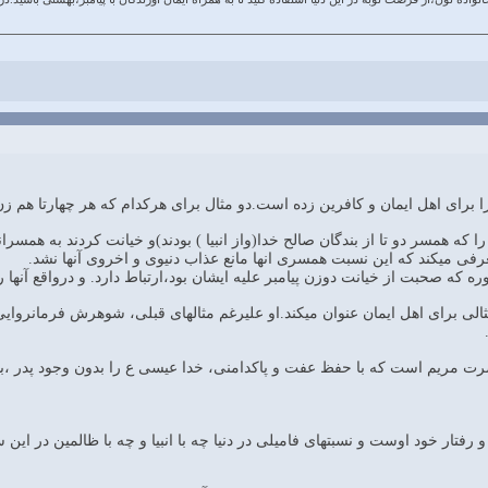
 را برای اهل ایمان و کافرین زده است.دو مثال برای هرکدام که هر چهارتا هم زن
رفی میکند که این نسبت همسری انها مانع عذاب دنیوی و اخروی آنها نشد.
سوره که صحبت از خیانت دوزن پیامبر علیه ایشان بود،ارتباط دارد. و درواقع آن
رامثالی برای اهل ایمان عنوان میکند.او علیرغم مثالهای قبلی، شوهرش فرمانروای
ن،حضرت مریم است که با حفظ عفت و پاکدامنی، خدا عیسی ع را بدون وجود پدر ،باو
فتار خود اوست و نسبتهای فامیلی در دنیا چه با انبیا و چه با ظالمین در این 