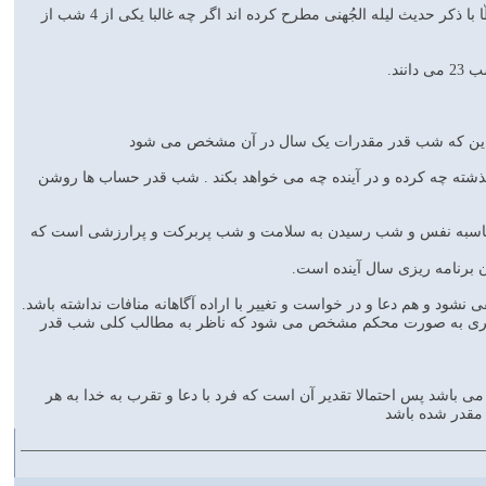
شب قدر یکی از سه شب 19، 21و 23 ماه رمضان که شب 23 مهم تر است و حتی منابع اهل سنت مثل موطّا با ذکر حدیث لیله الجُهنی مطرح کرده اند اگر چه غالبا یکی از 4 شب از
ذشته چه کرده و در آینده چه می خواهد بکند . شب قدر حساب ها روشن
 محاسبه نفس و شب رسیدن به سلامت و شب پربرکت و پرارزشی است که
ن برنامه ریزی سال آینده است.
نشود و هم دعا و در خواست و تغییر با اراده آگاهانه منافات نداشته باشد.
 هر امری به صورت محکم مشخص می شود که ناظر به مطالب کلی شب قدر
اشد پس احتمالا تقدير آن است كه فرد با دعا و تقرب به خدا به هر
 مقدر شده باشد