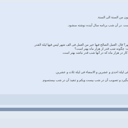
كون من السنة الى السنة.
. در آن شب برنامه سال آينده نوشته مى‏شود.
؟ قال: العمل الصالح فيها خير من العمل فى الف شهر ليس فيها ليلة القدر.
د: چگونه شب قدر از هزار ماه بهتر است؟
ر در هزار ماه كه در آنها شب قدر نباشد بهتر است.
 فى ليلة احدى و عشرين و الامضاء فى ليلة ثلاث و عشرين.
ى‏گيرد و تصويب آن در شب بيست ويكم و تنفيذ آن در شب بيست‏سوم.