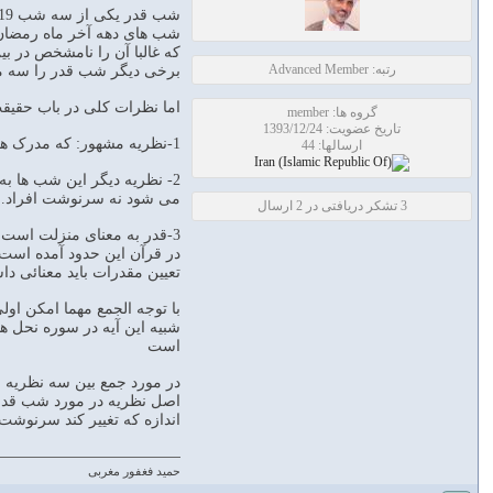
شب های دهه آخر ماه رمضان 
که غالبا آن را نامشخص در بین شب ها 
رتبه: Advanced Member
برخی دیگر شب قدر را سه مرحله مرحله اول تقدیر در شب
اما نظرات کلی در باب حقی
گروه ها: member
تاریخ عضویت: 1393/12/24
1-نظریه مشهور: که مدرک همه آنان برخی محدثین مانند علامه مجلسی و محدث قمی و دیگران می باشد، این که شب قدر مقدرات یک سال در آن مشخص می شود
ارسالها: 44
2- نظریه دیگر این شب ها 
می شود نه سرنوشت افراد.
3 تشکر دریافتی در 2 ارسال
3-قدر به معنای منزلت اس
در قرآن این حدود آمده است.
تعیین مقدرات باید معنائی دا
با توجه الجمع مهما امکن اول
شبیه این آیه در سوره نحل 
است
در مورد جمع بين سه نظريه
اصل نظريه در مورد شب قدر 
اندازه كه تغيير كند سرنوشت
حمید فغفور مغربی