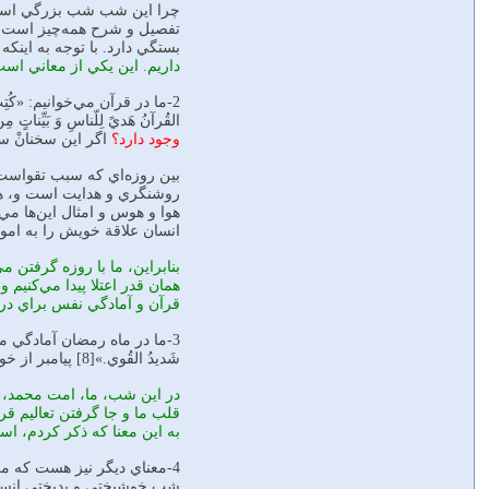
چرا اين‌ شب‌ شب‌ بزرگي‌ است؟‌
تفصيل‌ و شرح‌ همه‌چيز است،‌ ي
بستگي‌ دارد. با توجه‌ به‌ اينك
داريم. اين‌ يكي‌ از معاني‌ ا
القُرآنُ‌ هَديً‌ لِلّناسِ‌ وَ بَيِّناتٍ‌ مِن‌ الهُدي‌ وَ الفُرقانِ.»‌[7] اين‌ قسمت‌ شاهد
وجود دارد؟
اگر اين‌ سخنانْ سخن
بين روزه‌اي‌ كه‌ سبب‌ تقواست‌ و، س
روشنگري‌ و هدايت است و، همچني
هوا و هوس‌ و امثال اين‌ها مي‌
انسان‌ علاقة‌ خويش‌ را به‌ امو
بنابراين،‌ ما با روزه‌ گرفتن‌ 
همان‌ قدر اعتلا پيدا مي‌كنيم‌ 
قرآن‌ و آمادگي‌ نفس‌ براي‌ در
3-ما در ماه‌ رمضان‌ آمادگي‌ مي‌ي
شَديدُ القُوي.»[8] پيامبر از خود چيزي‌ نمي‌گويد. او سخنان‌ خداوند را منتقل‌ مي‌كند؛
در اين‌ شب، ما، امت‌ محمد، از
قلب‌ ما و جا گرفتن‌ تعاليم‌ قر
به‌ اين‌ معنا كه‌ ذكر كردم،‌ اس
4-معناي‌ ديگر نيز هست‌ كه‌
شب‌ خوشبختي‌ و بدبختي‌ انسان