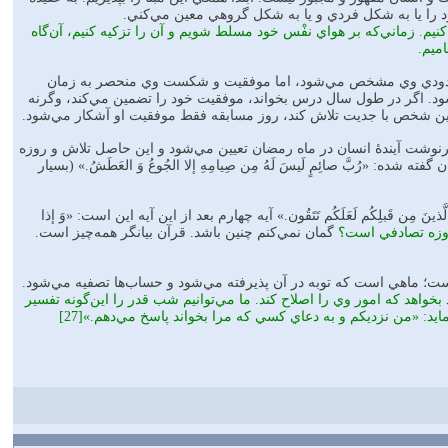
ود را يا به شکل فردي‌ و يا به شکل گروهي‌ معين‌ مي‌كني‌.
نيم. زماني‌كه‌ بر هواي‌ نفْس‌ خود مسلط‌ شويم‌ و آن را تزكيه‌ كنيم،‌ آن‌گاه
اميم.
 مردودي‌ وي‌ مشخص‌ مي‌شود، اما موفقيت‌ و شکست وي‌ منحصر به‌ زمان‌
. اگر در طول‌ سال‌ درس‌ بخواند، موفقيت‌ خود را تضمين‌ مي‌كند، وگرنه
ين‌ شخص‌ با جديت‌ تلاش‌ كند، روز مسابقه فقط‌ موفقيت‌ او آشكار مي‌شود.
رنوشت‌ آيندۀ انسان‌ در ماه‌ رمضان‌ تعيين مي‌شود و اين حاصل تلاش‌ و روزه‌
ه‌: «رُبَّ‌ صائِمٍ‌ لَيسَ‌ لَهُ‌ مِن‌ صِيامِهِ‌ إلا الجُوعُ‌ وَ العَطَشُ.» (بسيار
‌ مِن‌ قَبلِكُم‌ لَعَلَكُم‌ تَتَقُون.» آيه چهارم‌ بعد از اين‌ آيه‌ اين است‌: «وَ إذا
روزه‌ تصادفي‌ است؟
گمان‌ نمي‌كنم‌ چنين‌ باشد. قرآن‌ بيانگر همه‌چيز است.
است؛‌ ماهي‌ است‌ كه‌ توبه‌ در آن‌ پذيرفته‌ مي‌شود و حساب‌ها تصفيه‌ مي‌شود.
 بخواهد كه‌ امور وي را اصلاح‌ كند. ما مي‌توانيم‌ شب‌ قدر را اين‌گونه‌ تفسير
كنيم:‌ شبي‌ كه‌ انسان‌ با دعا و نزديكي‌ به‌ خداوند مي‌تواند سعادت‌ و شقاوت‌ خويش‌ را رقم‌ زند. خداوند مي‌فرمايد: «من‌ نزديكم و به دعاي‌ کسي که مرا بخواند پاسخ مي‌دهم.»[27]