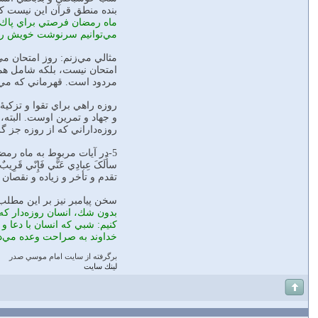
بنده‌ منطق‌ قرآن‌ اين‌ نيست‌ 
ماه‌ رمضان‌ فرصتي براي‌ پاك‌سا
مي‌توانيم‌ سرنوشت‌ خويش‌ را 
مثالي مي‌زنم: روز امتحان‌ م
امتحان‌ نيست، بلكه‌ شامل هم
مردود است. قهرماني‌ كه‌ مي‌
روزه‌ راهي‌ براي‌ تقوا و تزك
و جهاد و تمرين‌ اوست.‌ البته،‌ اگ
روزه‌داراني‌ كه‌ از روزه‌ جز 
5-در آيات مربوط به ماه رمضان معنا
سأَلَکَ‌ عِبادِي‌ عَنَّي‌ فَإِنّي‌ قَرِيبٌ‌
تقدم‌ و تأخر و زياده‌ و نقصان‌ 
سخن‌ پيامبر نيز بر اين‌ مطلب‌
بدون‌ شك،‌ انسان‌ روزه‌دار كه‌
خداوند به‌ صراحت‌ وعده‌ مي‌دهد
برگرفته از سايت امام موسي صدر
لينك سايت