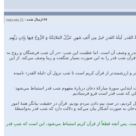
#4
ارسال شده :
11 years ago
القَدرِ خَيرٌ مِن‌ أَلفِ‌ شَهرٍ. تَنَزَّلُ‌ المَلائِكَهُ‌ وَ الرُّوحُ‌ فِيهَا بِإِذنِ‌ رَبِّهِم‌
 قدر و وصف‌ آن است. اما عظمت‌ اين‌ شب: «در آن‌ شب‌ فرشتگان و روح به‌
آن‌ شب‌ قدر را به‌ اين‌ صورت‌ بسيار شگفت‌ و زيبا وصف مي‌كند. از اين‌
ارزشمندتر از قرآن‌ كريم‌ است‌ تا شب‌ نزول‌ آن‌ «ليلة‌ القدر» ناميده‌
يات‌ ابتدايي‌ سورۀ مباركۀ دخان‌ دربارۀ مفهوم‌ شب‌ قدر استنباط مي‌شود:
 يعني‌ زماني كه‌ ما قرآن‌ را در اين‌ شب‌ نازل‌ كرديم‌، در صدد بيم‌ دادن‌ مردم‌ بوديم‌. قرآن‌ در حقيقت‌ بيانگر همۀ امور
 دخان‌ به‌ صورت‌ آشكار بيان مي‌كند و دلالت‌ دارد كه‌ شب‌ قدر به‌واسطۀ
ست. پس‌ آنچه‌ قطعاً‌ از قرآن‌ كريم‌ استنباط مي‌شود، اين است‌ كه‌ شبِ‌ قدر