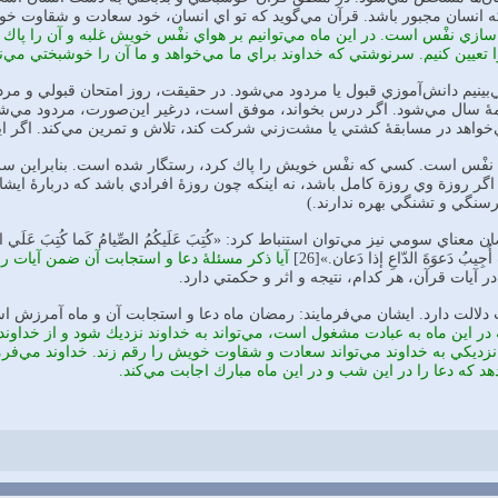
كه‌ انسان‌ مجبور باشد. قرآن‌ مي‌گويد كه‌ تو اي‌ انسان،‌ خود سعادت‌ و شقاوت‌ خ
زي‌ نفْس‌ است‌. در اين‌ ماه‌ مي‌توانيم‌ بر هواي‌ نفْس خويش‌ غلبه‌ و آن را پاك‌ ك
تعيين‌ كنيم. سرنوشتي‌ كه‌ خداوند براي‌ ما مي‌خواهد و ما آن را خوشبختي‌ مي‌ن
ي‌بينيم‌ دانش‌آموزي قبول‌ يا مردود مي‌شود. در حقيقت،‌ روز امتحان‌ قبولي و
ۀ سال‌ مي‌شود. اگر درس‌ بخواند، موفق‌ است،‌ درغير اين‌صورت،‌ مردود مي‌شود
خواهد در مسابقۀ كشتي‌ يا مشت‌زني‌ شركت‌ كند، تلاش‌ و تمرين‌ مي‌كند. اگر ا
يۀ نفْس‌ است. كسي كه‌ نفْس‌ خويش‌ را پاك‌ كرد، رستگار شده‌ است. بنابراين‌ س
ر روزة‌ وي‌ روزة‌ كامل‌ باشد، نه‌ اينكه‌ چون روزۀ افرادي‌ باشد كه‌ دربارۀ ايشان‌ گفته‌ شد
گرسنگي‌ و تشنگي‌ بهره ندارند.)
ي‌ سومي‌ نيز مي‌توان استنباط کرد: «كُتِبَ‌ عَلَيكُمُ‌ الصِّيامُ‌ كَما كُتِبَ‌ عَلَي‌ الَّذينَ
 أُجِيبُ‌ دَعوَةَ‌ الدّاعِ إذا دَعان.‌»[26]
آيا ذكر مسئلۀ دعا و استجابت‌ آن‌ ضمن‌ آيات‌ 
در آيات‌ قرآن، هر كدام‌، نتيجه‌ و اثر و حكمتي‌ دارد.
 دلالت‌ دارد. ايشان‌ مي‌فرمايند: رمضان‌ ماه‌ دعا و استجابت‌ آن‌ و ماه‌ آمرزش‌ 
 در اين‌ ماه‌ به‌ عبادت‌ مشغول‌ است‌، مي‌تواند به‌ خداوند نزديك‌ شود و از خداوند
 كه‌ دعا را در اين‌ شب‌ و در اين‌ ماه‌ مبارك‌ اجابت‌ مي‌كند.