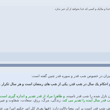
و ملایک و کسی که خدا بخواهد از آن خبر ندارد.
لمیزان در خصوص شب قدر و سوره قدر چنین گفته است:
و احكام يك سال در شب قدر، يكى از شب هاى رمضان است و هر سال تكرار 
 نازل شده را شب قدر ناميده،
و ظاهرا مراد از قدر تقدير و اندازه گيرى 
 قدر سال آينده را تقدير مى كند،
زندگى، مرگ، رزق، سعادت، شقاوت و چيرهاي
 شب قدر است بر اين معنا دلالت دارد: (فيها يفرق كل امر حكيم امرا من عند