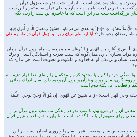
ره‌ برده‌ و سعادتمند شده‌ است. بنابراين‌، شب‌ قدر شب‌ نزول‌ قرآن‌ و
كه‌ شب‌ قدر در امت‌ پيامبر ادامه‌ دارد و بقاي‌ قرآن‌ به‌ استمرار اين‌ شب‌
اي‌ بزرگداشت‌ شب‌ قدر اين است‌ كه‌ ما خاطرۀ اين‌ شب‌ را زنده‌ نگه‌
2-ما در قرآن‌ مي‌خوانيم‌: «كُتِبَ‌ عَلَيكُمُ‌ الصِّيامُ‌ كَما كُتِبَ‌ عَلَي الَّذِينَ‌ مِن‌ قَبلِكُم‌.»[5] سپس،‌ در آيه بعد مي‌فرمايد: «أَيّاماً‌ مَعدُوداتٍ‌.»[6] آية‌ بعدي‌ مي‌فرمايد: «شَهرُ رَمَضانَ‌ الَّذِي‌ أُنزِلَ‌ فِيهِ‌
آيا ارتباطي‌ ميان‌ روزه‌ و نزول‌ قرآن‌ در ماه‌ رمضان‌
ِلّناسِ‌ وَ بَیِّناتٍ‌ مِن‌ الهُدي‌ وَ الفُرقان.» ماه‌ رمضان،‌ ماه‌ نزول‌ قرآن‌، زمان‌
 فوايد بسیاری دارد، همان‌گونه‌ كه‌ سبب‌ قدرت‌ و ايستادگي‌ انسان‌ و ترك‌
هذيب‌ انسان و نزديكي‌ او به‌ خداوند و ملکوت و معنويت‌ است. هر اندازه‌ كه‌
ود.
‌ وابستگي‌ خود را كم‌ و يا محدود كنيم‌ و ملاكمان‌ را رضای‌ خدا قرار دهيم، به‌
‌ و روشنگري، ميان‌ روزه‌ و قرآن‌ و نزول‌ آن‌ وجود دارد. ميان‌ ادراك‌ معاني‌
حكم‌ و قطعي. اين‌ نكتۀ دوم است.
‌ الهي‌ است‌: «وَ ما يَنطِقُ‌ عَن‌ الهَوي.‌ إن‌ هُوَ الّا وَحيٌ‌ يُوحي. عَلَّمَهُ‌
عاني‌ آن‌ را در مي‌يابيم، تا شب‌ قدر در زندگي‌ ما، شب‌ نزول‌ قرآن‌ بر
 معني‌ وراي‌ مفهوم‌ ارتباط‌ با گذشته‌ است. بنابراين،‌ شب‌ قدر و نزول‌ قرآن‌
شت‌ و مشخص‌ شدن‌ وضعيت‌ عمر انسان‌ها و روزي‌ ايشان‌ است‌. در اين‌
نسان‌ مقهور و مجبور نيست. ابتدا همگي‌ اين‌ مبنا را بپذيريم. به‌ عقيدۀ