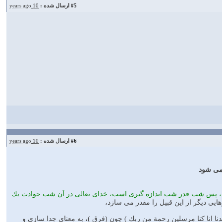
#5
ارسال شده :
10 years ago
#6
ارسال شده :
10 years ago
مى شود
است، پس شب قدر شب اندازه گيرى است، خداى تعالى در آن شب حوادث يك
ى ديگر از اين قبيل را مقدر مى سازد،
نا انا كنا مرسلين رحمة من ربك ) چون (فرق )، به معناى جدا سازى و