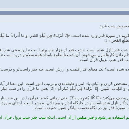
 خصوص شب قدر:
ۀ قدر وارد شده‌ است: «إنّا اَنزَلناهُ‌ فِي‌ لَيلَةِ‌ القَدر. وَ ما أَدراكَ‌ ما لَيلَةُ القَدر. لَيلَهُ‌ 
َطلَعِ‌ الفَجر.»[1]
 شب‌ قدر نازل‌ شده‌ است. «شب‌ قدر از هزار ماه‌ بهتر است.» اين‌ معني‌ شب‌
م دادن کارها نازل‌ مي‌شوند. آن شب تا طلوع‌ بامداد همه سلام و درود است.» قر
 قدر شب‌ نزول‌ قرآن‌ است.‌
نده‌ شده‌ است؟ يک معناي‌ قدر قيمت‌ و ارزش‌ است. چه‌ چيز راست‌تر و درست‌تر و 
و مشخص‌ کردن‌ و اثبات‌ يك‌ امر و طبقه‌بندي‌ و ترتيب‌ امور است.‌ اين‌ معنا از آ
ا أَنزَلناهُ‌ فِي‌ لَيلَةٍ‌ مُبارَكَةٍ.»[2] يعني‌ ما قرآن‌ را در شب‌ مباركي‌ كه‌ شب‌ قدر است‌ فرو فرستاديم.‌
سپس‌، قرآن‌ اين‌ شب‌ را چنين‌ وصف‌ مي‌كند: «إِنّا كُنّا مُنذِرِين.‌»[3]
دگار نازل‌ شده‌ است‌ و در جايگاه‌ انذار و بيم‌ دادن به‌ بشر است. ابتداي‌ سورۀ
ت. سورۀ قدر نيز در نگاه‌ نخست بيانگر همين‌ حقيقت‌ است.
يم‌ استفاده‌ مي‌شود و قدر متقین از آن است،‌ اينكه‌ شب‌ قدر شب‌ نزول‌ قرآن‌ ا