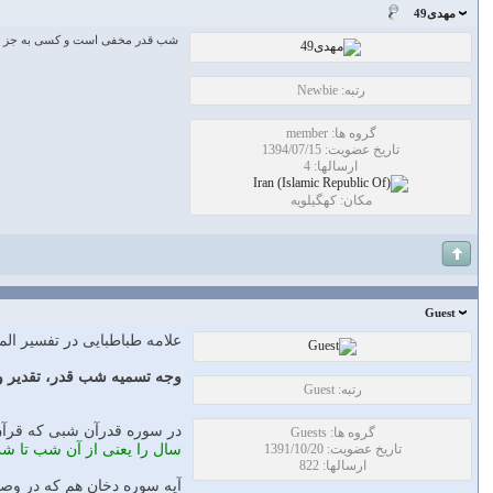
مهدی49
شب قدر مخفی است و کسی به جز خدا 
رتبه: Newbie
گروه ها: member
تاریخ عضویت: 1394/07/15
ارسالها: 4
مکان: کهگیلویه
Guest
علامه طباطبایی در تفسیر ا
وجه تسميه شب قدر، تقدير 
رتبه: Guest
در سوره قدرآن شبى كه قرآن
گروه ها: Guests
تاریخ عضویت: 1391/10/20
سال را يعنى از آن شب تا شب
ارسالها: 822
آيه سوره دخان هم كه در وصف