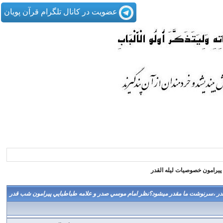
عضویت در کانال تلگرام قرآن پویان
رامون خصوصيات ليله القدر
قدر ،سرنوشت ما مقدر ميشود؟نظر امام موسي صدر و علامه طباطبايي پيرامون شب قدر