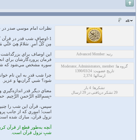
ali
نظرات امام موسي صدر در
1-اوصاف شب‌ قدر در قرآن‌ كريم‌ در سور
مِن‌ كُلِّ‌ أَمرٍ. سَلامٌ‌ هِيَ‌ حَتَّي‌ م
رتبه: Advanced Member
اين‌ اوصاف‌ براي‌ بزرگداشت‌
فرمان‌ پروردگارشان براي انجا
سوره‌ مشخص‌ مي‌شود كه‌ شب‌
گروه ها: Moderator, Administrators, member
تاریخ عضویت: 1390/03/24
چرا شب‌ قدر به‌ اين‌ نام‌ خوا
ارسالها: 2,374
شود؟ شبي‌ گران‌بها و عزيز.
تشکرها: 4 بار
معناي‌ ديگر قدر اندازه‌گيري‌ 
29 تشکر دریافتی در 29 ارسال
«بِسمِ‌اللهِ‌ الرَّحمنِ‌ الرَّحِيم.‌ حم. وَ الكِتابِ‌ المُبِين. إِنّ
است؛ اموري‌ كه‌ از جانب‌ پرور
نزول‌ قرآن‌، مبارك‌ شده‌ اس
آنچه‌ به‌طور قطع‌ از قرآن‌ كر
شب‌ِ نزول‌ قرآن‌ است.