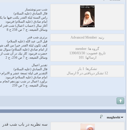
شب سرنوشت‏ساز
قال الصادق (عليه السلام)
راس السنة ليلة القدر يكتب فيها ما ي
امام صادق (عليه السلام) فرمود:
آغاز سال (حساب اعمال) شب قدر است
وسائل الشيعه، ج 7 ص 258 ح 8
رتبه: Advanced Member
برترى شب قدر
قيل لابى عبد الله (عليه السلام)
كيف تكون ليلة القدر خيرا من الف شهر
گروه ها: member
از امام صادق (عليه السلام) سوال ش
تاریخ عضویت: 1390/03/30
حضرت فرمود: كار نيك در آن شب از كا
ارسالها: 101
وسائل الشيعه، ج 7 ص 256، ح 2
تقدير اعمال
تشکرها: 1 بار
قال الصادق (عليه السلام)
12 تشکر دریافتی در 9 ارسال
التقدير فى ليلة تسعة عشر و الابرام
امام صادق (عليه السلام) فرمود:
برآورد اعمال در شب نوزدهم انجام م
وسائل الشيعه، ج 7 ص 259
maghrebi
سه نظریه در باب شب قدر