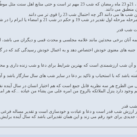
منطبق می دانند.
می دانند اگر چه احتمال شب 23 را قوی تر می دانند
 19 و حکم در شب 21 و امضاء یا ابرام را در شب 23 می دانند.
قت شب قدر
به جنبه های معنوی خودش اختصاص دهد و به اعمال خودش رسیدگی کند که در گ
ت و آن شب ارزشمندی است که بهترین شرایط برای دعا و شب زنده داری و
شته باشد که با استحباب و تاکید بر دعا در سایر شب های سال سازگار باشد و آ
ی من الطرح هر سه نظریه قابل جمع است که هم اختیار انسان در سال آینده نفی 
هم وجود دارد ینزل الملائکه بالروح من امره علی من یشاء من عباده ...که
 شب قدر
ارزش شب قدر است و دعا و عبادت و خودسازى است و تقدير مساله فرعى مى ب
 جديدى براى خود رقم مى زند و اين همان تقديراتى باشد كه سال آينده برايش