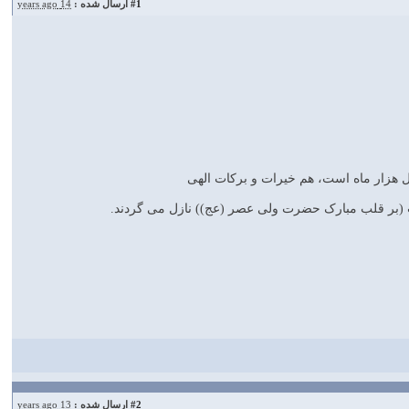
#1
ارسال شده :
14 years ago
 هزار ماه است، هم خیرات و برکات الهی
(بر قلب مبارک حضرت ولی عصر (عج)) نازل می گردند.
#2
ارسال شده :
13 years ago