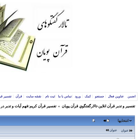
انجمن
عناوین فعال
جستجو
کمک
ورود
تماس با ما
ثبت نام
نقشه سایت
قرآن
تفسیر قر
تفسير و‌ تدبر قرآن انلاين-تالارگفتگوي قرآن پویان
»
تفسير قرآن كريم:فهم آيات و تدبر در
انتخابها
عنوان
عنوان