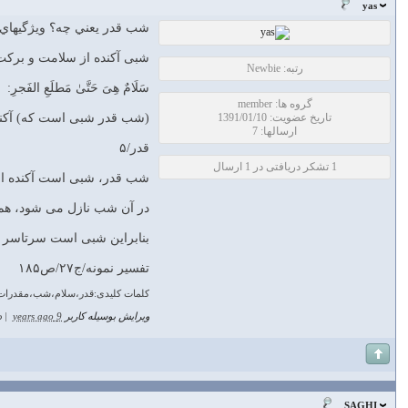
yas
شب قدر يعني چه؟ ويژگيها
شبی آکنده از سلامت و برکت
رتبه: Newbie
سَلَامٌ هِیَ حَتَّیٰ مَطلَعِ الفَجرِ:
گروه ها: member
تاریخ عضویت: 1391/01/10
(شب قدر شبی است که) آکند
ارسالها: 7
قدر/۵
1 تشکر دریافتی در 1 ارسال
شب قدر، شبی است آکنده از 
در آن شب نازل می شود، هم
بنابراین شبی است سرتاسر سلا
تفسیر نمونه/ج۲۷/ص۱۸۵
کلمات کلیدی:قدر،سلام،شب،مقدرات
ویرایش بوسیله کاربر
9 years ago
|
د
SAGHI