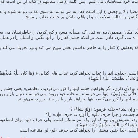
 خود مسخشان مى كنيم . پس كلمه ((على مكانتهم (( كنايه از اين است كه ا
ضيا و لا يرجعون (( اين است كه : نه مى توانند به سوى عذاب روانه شوند و نه
برگشتن به حالت سلامت ، و از باقى ماندن بر حالت عذاب و مسخ .
ى امكان مضمون دو آيه قبل (كه مسأله مسخ و كور كردن را خاطرنشان مى ساخت
ده مى گيرد، قادر است بر اينكه چشم كفار را از آنها بگيرد و ايشان را در هما
لا يعقلون (( كفار را به خاطر نداشتن تعقل توبيخ مى كند و نيز تحريك مى كند به 
خداوند آنها را عذاب نخواهد کرد، عذاب های کذائی ﴿ وَمَا كَانَ اللَّهُ مُعَذِّبَهُمْ وَهُ
ءُ، لَطَمَسْنَا عَلَىٰ أَعْيُنِهِمْ﴾
و الآن داری، اگر بخواهیم چشم اینها را کور می‌کردیم، «طمس» یعنی چشم را کور کرد
طَ فَأَنَّىٰ يُبْصِرُ‌ونَ﴾ اینها می‌خواستند به خانه خود بروند، می‌خواستند دنبال بازار بروند،
اینها را کور می‌کنیم، اینها بخواهند بازار یا در خانه بروند،‌نمی‌توانند.
و إن نشاء» بلکه فرمود: ﴿وَلَوْ نَشَاءُ﴾ ؟
مه‌ چیست و چرا حرف «لو» را آورد نه حرف «إن» را؟
 معنایش این بود که این یک امر ممکن است، ولی حرف «لو» برای امتناعیه است ولذ
َ اللَّهُ لِيعَذِّبَهُمْ وَأَنْتَ فِيهِمْ ﴾.
 است، خدا چنین مشیتی را نخواهد کرد، حرف «لو» لو امتناعیه است