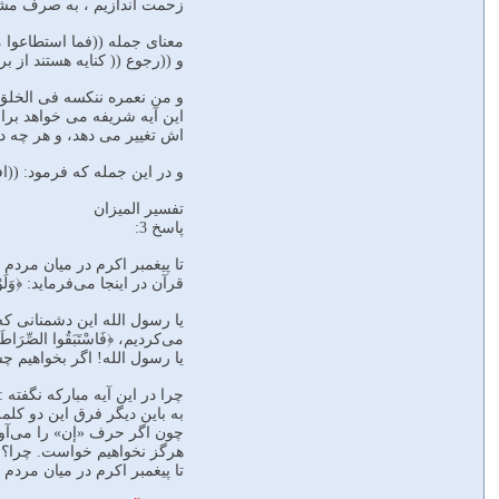
زحمت اندازيم ، به صرف مشيت
معناى جمله ((فما استطاعوا م
و ((رجوع (( كنايه هستند از 
و من نعمره ننکسه فی الخلق
اين آيه شريفه مى خواهد برا
اش تغيير مى دهد، و هر چه دا
و در اين جمله كه فرمود: ((اف
تفسیر المیزان
پاسخ 3:
تا پیغمبر اکرم در میان مردم است، 
قرآن در اینجا می‌فرماید: ﴿وَلَوْ نَشَا
یا رسول الله این دشمنانی که ت
می‌کردیم، ﴿فَاسْتَبَقُوا الصِّرَ‌ا
یا رسول الله! اگر بخواهیم چشم 
چرا در این آیه مبارکه نگفته‌ :«
به باین دیگر فرق این دو کل
چون اگر حرف «إن» را می‌آورد،
هرگز نخواهیم خواست. چرا؟ ﴿ وَمَا كَان
تا پیغمبر اکرم در میان مردم