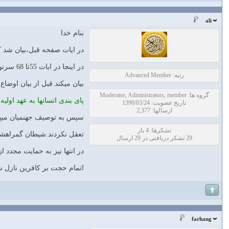
ali
بنام خدا
در ایات صفحه قبل،بیان شد که از ایه 48 تا 54 خداوند سرنوشت مخالفین پیامبر را بیان میکند که در دنیا به هلاکت میرسند و در 
در اینجا در ایات 55تا 68 سرنوشت متفاوت دو گروه بهشتیان و جهنمیان را بیان میکند.ابتدا در ایات 55تا58 سرانجام خوش و دلپذیر بهشتیان را
رتبه: Advanced Member
بیان میکند.قبل از بیان اوضاع
گروه ها: Moderator, Administrators, member
پای بندی انسانها به عهد او
تاریخ عضویت: 1390/03/24
ارسالها: 2,377
سپس به توصیف جهنمیان میپر
تشکرها: 4 بار
تعقل نکردند.شیطان گمراهشان
29 تشکر دریافتی در 29 ارسال
در انتها نیز به حمایت مجدد از پی
اتمام حجت بر کافرین نازل ش
farhang