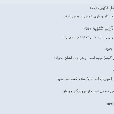
ُلٍ فَاكِهُونَ ﴿۵۵﴾
هشت كار و بارى خوش در پيش دارند
رَائِكِ مُتَّكِؤُونَ ﴿۵۶﴾
 زير سايه ‏ها بر تختها تكيه مى‏ زنند
۵۷﴾
[هر گونه] ميوه است و هر چه دلشان بخواهد
] مهربان [به آنان] سلام گفته مى ‏شود
ن سخنى است از پروردگار مهربان‏
۵﴾