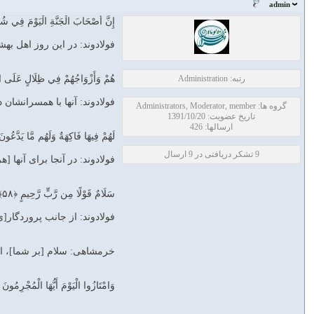
admin
إِنَّ أَصْحَابَ الْجَنَّةِ الْيَوْمَ فِي شُغ
فولادوند: در اين روز اهل ب
رتبه: Administration
هُمْ وَأَزْوَاجُهُمْ فِي ظِلَالٍ عَلَى الْأَ
فولادوند: آنها با همسرانشان در
گروه ها: Administrators, Moderator, member
تاریخ عضویت: 1391/10/20
ارسالها: 426
لَهُمْ فِيهَا فَاكِهَةٌ وَلَهُم مَّا يَدَّعُونَ ﴿
9 تشکر دریافتی در 9 ارسال
فولادوند: در آنجا براى آنها 
سَلَامٌ قَوْلًا مِن رَّبٍّ رَّحِيمٍ ﴿۵۸﴾
فولادوند: از جانب پروردگار[ى
خرمشاهی: سلام [بر شما]، اي
وَامْتَازُوا الْيَوْمَ أَيُّهَا الْمُجْرِمُونَ ﴿۹