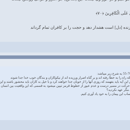
ُ عَلَى الْكَافِرِينَ ﴿۷۰﴾
ده [دل‏] است هشدار دهد و حجت را بر كافران تمام گرداند
س این آیه باید بفهمند که روزی آنها را از خوبان جدا خواهند کرد و با خیل بد کاران باید محشور باشن
 ، حرکت در مسیر درست و عدم عبور از خطوط قرمز تبیین میشود به قسمی که این واقعیت بین انسان و خ
.مگر عهد نکردید؟
ب این پیمان را به خود یاد آوری کنیم.