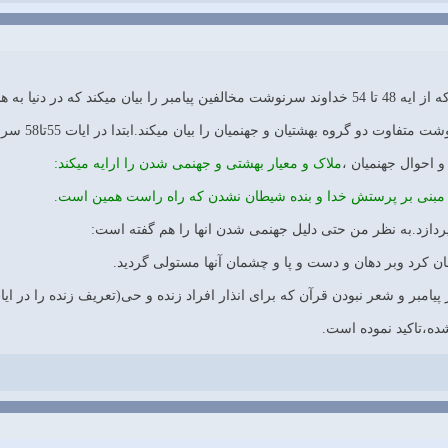
اخرت هم همگی در محضر خدا حاضر میشوند.
 و احوال جهنمیان ،
ملاک و معیار بهشتی و جهنمی شدن را ارایه میکند:
لیه مبنی بر پرستش خدا و بنده شیطان نشدن که راه راست همین است.
دازد.به نظر من حتی دلیل جهنمی شدن انها را هم گفته است:
 کرد وبر دهان و دست و پا و چشمان آنها مستولی گردید.
امبر و شعر نبودن قرآن که برای انذار افراد زنده و حی(تعریف زنده را در ایات 28-40 گفتی
ده،تاکید نموده است.