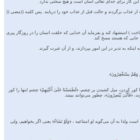
ين كار براى خداى تعالى آسان است و هيچ سختى ندارد.
 از عذاب برگردند و حالت قبل از عذاب خود را دريابند. پس كلمه ((مضى ((
 ) استشهاد كند و بفرمايد آن خدايى كه خلقت انسان را در روزگار پيرى
ن جايى كه هستند مسخ كند.
اينكه به تدبر در اين امور بپردازند، و از آن عبرت گيرند.
مْ يسْتَغْفِرُونَ﴾.
ن، میل کشیدن بر چشم، ﴿لَطَمَسْنَا عَلَىٰ أَعْيُنِهِمْ﴾ ‌چشم اینها را کور
 ﴿فَأَنَّىٰ يُبْصِرُ‌ونَ﴾، چطور می‌توانند ببینند.
ا به آن می‌گوید لو امتناعیه ، ﴿وَلَوْ نَشَاءُ﴾ یعنی اگر بخواهیم، ولی