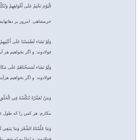
الْيَوْمَ نَخْتِمُ عَلَى أَفْوَاهِهِمْ وَتُكَلِّ
خرمشاهی: امروز بر دهانهايشا
وَلَوْ نَشَاء لَطَمَسْنَا عَلَى أَعْيُنِهِمْ
فولادوند: و اگر بخواهيم هر آي
وَلَوْ نَشَاء لَمَسَخْنَاهُمْ عَلَى مَكَانَت
فولادوند: و اگر بخواهيم هرآين
وَمَنْ نُعَمِّرْهُ نُنَكِّسْهُ فِي الْخَلْقِ أَ
مکارم: هر كس را كه طول عمر د
وَمَا عَلَّمْنَاهُ الشِّعْرَ وَمَا يَنبَغِي لَهُ
فولادوند: و [ما] به او شعر