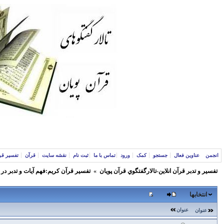
انجمن
عناوین فعال
جستجو
کمک
ورود
تماس با ما
ثبت نام
نقشه سایت
قرآن
تفسیر قر
تفسير و‌ تدبر قرآن انلاين-تالارگفتگوي قرآن پویان
»
تفسير قرآن كريم:فهم آيات و تدبر در
انتخابها
عنوان
عنوان