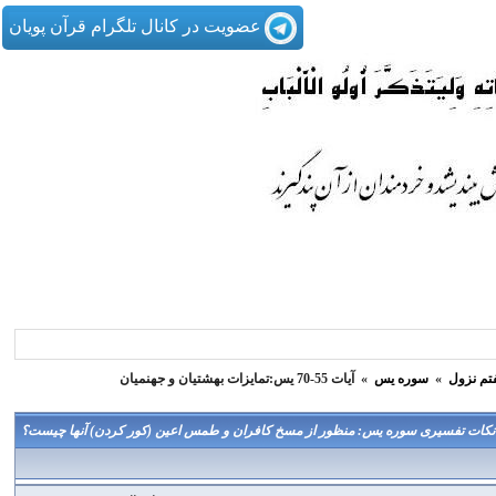
عضویت در کانال تلگرام قرآن پویان
تم نزول
»
سوره یس
»
آیات 55-70 یس:تمایزات بهشتیان و جهنمیان
نکات تفسیری سوره یس: منظور از مسخ کافران و طمس اعین (کور کردن) آنها چیست؟