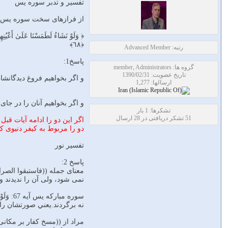
تفسیر و تدبر سوره یس
از فرازهای سخت سوره یس،آیات 66-68 است.که مفهوم انها،و نحوه اتصال انها به آیات قبل و بعدش
﴿٦٨﴾
رتبه: Advanced Member
پاسخ1:
گروه ها: member, Administrators
تاریخ عضویت: 1390/02/31
و اگر بخواهيم فروغ ديدگانشا
ارسالها: 1,277
و اگر بخواهيم آنان را در جاى 
تشکرها: 1 بار
51 تشکر دریافتی در 28 ارسال
اگر اين دو را ادامه آيات قب
دو را مربوط به كيفر دنيوى كفّ
تفسیر نور
پاسخ 2:
معناى جمله ((فاستبقوا الص
نمى شود، ولى آن را نديدند و
سوره مب
نه برگردند.يعني صورتشان را 
مراد از ((مسخ كفار بر مكانى 