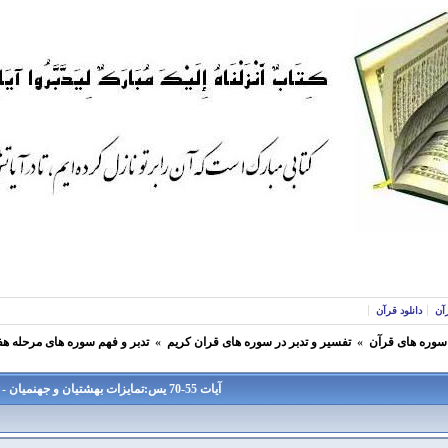
آن
دانلود قرآن
 سوره های قرآن
»
تفسير و تدبر در سوره های قران كريم
»
تدبر و فهم سوره های مرحله هف
آیات 55-70 یس:تمایزات بهشتیان و جهنمیان -