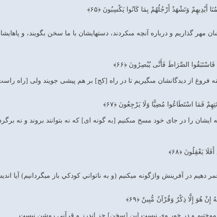
مُنَا أَيْدِيهِمْ وَتَشْهَدُ أَرْجُلُهُمْ بِمَا كَانُوا يَكْسِبُونَ ﴿۶۵﴾
ن مهر گذاريم و درباره آنچه مى‏كردند، دستهايشان با ما سخن بگويند، و پاهايشا
 فَاسْتَبَقُوا الصِّرَاطَ فَأَنَّى يُبْصِرُونَ ﴿۶۶﴾
نه فروغ از ديدگانشان مى‏گيريم تا در راه [كج] بر هم پيشى جويند ولى [راه راست را
ِهِمْ فَمَا اسْتَطَاعُوا مُضِيًّا وَلَا يَرْجِعُونَ ﴿۶۷﴾
ه ايشان را در جاى خود مسخ مى‏كنيم [به گونه ‏اى] كه نه بتوانند بروند و نه برگرد
فَلَا يَعْقِلُونَ ﴿۶۸﴾
هيم در آفرينش واژگونه ميكنيم (و به ناتواني كودكي باز ميگردانيم) آيا انديشه
 إِنْ هُوَ إِلَّا ذِكْرٌ وَقُرْآنٌ مُّبِينٌ ﴿۶۹﴾
 نياموختيم و در خور وى نيست اين [سخن] جز اندرز و قرآنى روشن نيست