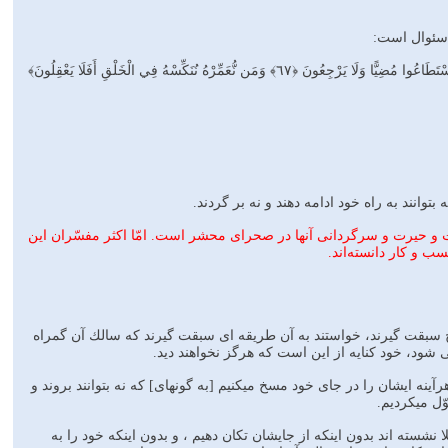
﴿ وَلَوْ نَشَاءُ لَطَمَسْنَا عَلَىٰ أَعْيُنِهِمْ فَاسْتَبَقُوا الصِّرَ‌اطَ فَأَنَّىٰ يُبْصِرُ‌ونَ ﴿٦٦﴾ وَلَوْ نَشَاءُ لَمَسَخْنَاهُمْ عَلَىٰ مَكَانَتِهِمْ فَمَا اسْتَطَاعُوا مُضِيًّا وَلَا يَرْ‌جِعُونَ ﴿٦٧﴾ وَمَن نُّعَمِّرْ‌هُ نُنَكِّسْهُ فِي الْخَلْقِ أَفَلَا يَعْقِلُونَ﴾
توانند به راه خود ادامه دهند و نه بر گردند.
بهشت و حيرت و سرگردانى آنها در صحراى محشر است. امّا اكثر مفسّران اين
سب و كار دانسته‌اند.
سبقت گيرند، خواستند به آن طريقه اى سبقت گيرند كه سالك آن گمراه
 شود، خود كنايه از اين است كه هرگز نخواهند ديد.
ْجِعُونَ، و اگر بخواهيم، هرآينه ايشان را در جای خود مسخ میكنيم [به گونهای] كه نه بتوانند بروند و
ّل ميكرديم.
نشسته اند بدون اينكه از جايشان تكان دهيم ، و بدون اينكه خود را به