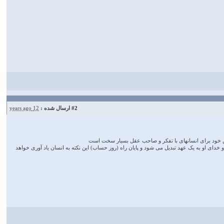
#2
ارسال شده :
12 years ago
د و این خود برای انسانهای با تفکر و صاحب عقل بسیار سخت است
دای او به یک عهد تبدیل می شود و پایان راه (روز حساب) این نکته به انسان یاد آوری خواهد