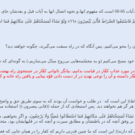
ان جای سئوال است:
ن را محو مى‌كنيم، پس آنگاه كه در راه سبقت مى‌گيرند، چگونه خواهند ديد؟
خود مسخ مى‌كنيم (و به مجسّمه‌هايى بى‌روح مبدّل مى‌سازيم،) به گونه‌اى كه نه ب
ل در مورد عذاب كفّار در قيامت بدانيم، بيانگر ناتوانى كفّار در جستجوى راه 
ار دانسته و آن را نوعى تهديد در از دست دادن قوّه بينايى و يافتن راه خانه و ك
راط(( اين است كه : در طلب و خواست آن بودند كه به سوى طريق حق و واضح 
 هر گز هم نخواهند ديد. پس استبعادى كه از جمله ((فانى يبصرون (( استفاده مى
اركه يس آيه 67: وَلَوْ نَشَاءُ لَمَسَخْنَاهُمْ عَلَی مَكَانَتِهِمْ فَمَا اسْتَطَاعُوا مُضِيًّا وَلَا يَر
بر وفق آنچه كه در باطنشان و مطابق سيرت و آنچه كه در قلبهايشان بود، متحو
كه دارند(( اين است كه ما چنين قدرتى داريم كه كفار را در همان جايى كه فعلا 