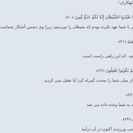
هكاران!
ا تَعْبُدُوا الشَّيْطَانَ إِنَّهُ لَكُمْ عَدُوٌّ مُّبِينٌ ﴿۶۰﴾
گر با شما عهد نكرده بودم كه شيطان را مپرستيد زيرا وى دشمن آشكار شماست
مٌ ﴿۶۱﴾
يد، كه اين راهى راست است‏
مْ تَكُونُوا تَعْقِلُونَ ﴿۶۲﴾
 از ميان شما را سخت گمراه كرد آيا تعقل نمى ‏كرديد
 به شما وعده داده مى ‏شد
۶۴﴾
ى‏ ورزيديد اكنون در آن درآييد