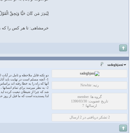
لِيُنذِرَ مَن كَانَ حَيًّا وَيَحِقَّ الْقَوْل
خرمشاهی: تا هر كس را كه زن
sadeghjani
دو نکته قابل ملاحظه و تامل در آیات 70-55 به شرح زیر میباشد:
1- آنچه مسلم است در نهایت باید آنانکه راه را به خطا رفته اند و بر گناه اصرار ورزیده اند از نیکوکاران و بندگان خوب خدا جدا شوند
آنها که راه را به خطا رفته اند براسا
رتبه: Newbie
2- به نظر میرسد برای تمام انسانها
شد که چرا از شیطان تبعیت کرده اید 
لذا پسندیده است که ما قبل از روز حسا
گروه ها: member
تاریخ عضویت: 1390/03/30
ارسالها: 7
2 تشکر دریافتی در 2 ارسال