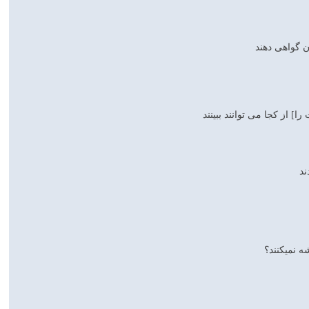
ن گواهى دهند
] از كجا مى ‏توانند ببينند
ند
 نمي‏كنند؟