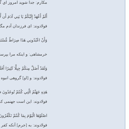
مکارم: جدا شويد امروز اي گن
أَلَمْ أَعْهَدْ إِلَيْكُمْ يَا بَنِي آدَمَ أَن لَّ
فولادوند: اى فرزندان آدم م
وَأَنْ اعْبُدُونِي هَذَا صِرَاطٌ مُّسْتَقِي
خرمشاهی: و اينكه مرا بپرست
وَلَقَدْ أَضَلَّ مِنكُمْ جِبِلًّا كَثِيرًا أَفَلَ
فولادوند: و [او] گروهى انبوه
هَذِهِ جَهَنَّمُ الَّتِي كُنتُمْ تُوعَدُونَ ﴿۶۳﴾
فولادوند: اين است جهنمى كه
اصْلَوْهَا الْيَوْمَ بِمَا كُنتُمْ تَكْفُرُونَ ﴿
فولادوند: به [جرم] آنكه كفر م