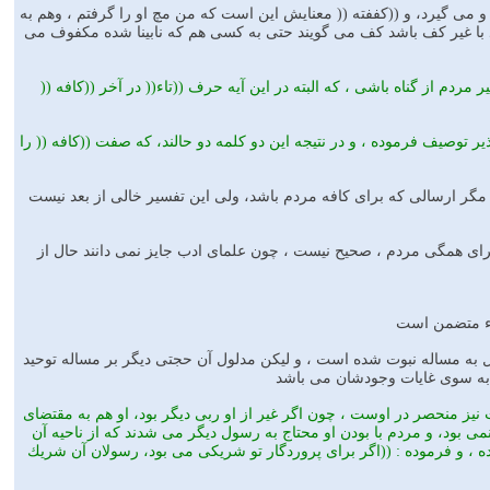
مى گيرد، و ((كففته (( معنايش اين است كه من مچ او را گرفتم ، وهم به
ند با غير كف باشد كف مى گويند حتى به كسى هم كه نابينا شده مكفوف مى
 مردم از گناه باشى ، كه البته در اين آيه حرف ((تاء(( در آخر ((كافه ((
ر توصيف فرموده ، و در نتيجه اين دو كلمه دو حالند، كه صفت ((كافه (( را
ديم مگر ارسالى كه براى كافه مردم باشد، ولى اين تفسير خالى از بعد نيست
ر براى همگى مردم ، صحيح نيست ، چون علماى ادب جايز نمى دانند حال از
كاء متضمن است
قل به مساله نبوت شده است ، و ليكن مدلول آن حجتى ديگر بر مساله توحيد
به سوى غايات وجودشان مى باشد
يز منحصر در اوست ، چون اگر غير از او ربى ديگر بود، او هم به مقتضاى
 بود، و مردم با بودن او محتاج به رسول ديگر مى شدند كه از ناحيه آن
ده ، و فرموده : ((اگر براى پروردگار تو شريكى مى بود، رسولان آن شريك