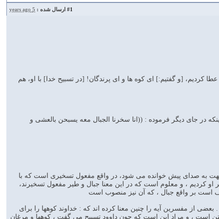
#1
ارسال شده :
5 years ago
ْرَ وَأَلَنَّا لَهُ الْحَدِيدَ ﴿۱۰﴾همانا به داود از سوی خود فضلی بزرگ عطا کردیم، [و گفتیم:] ای کوه ها و ای پرندگان! [در تسبیح خدا] با او، هم
كه در جاى ديگر فرموده : ((انا سخرنا الجبال معه يسبحن بالعشى و
هت به صداى پيش خوانده مى شود، در واقع مفعول تسخيرى است كه با
و كرديم ، و معلوم است كه در اين معنا جبال و طير مفعول تسخيرند،
طف است بر واقع جبال ، كه آن نيز منصوب است
ضى از مفسرين آيه را چنين معنا كرده اند كه : خداوند كوهها را براى
برگشتن است ، و مراد اين است كه چون داوود تسبيح مى گفت ، كوهها و مرغان