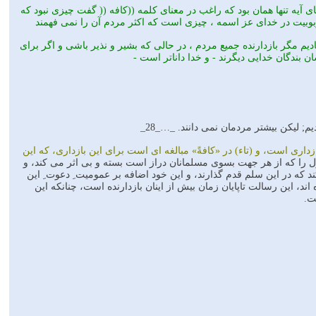
اى آيه تنها همان بود كه راغب در معناى كلمه ((كافه (( گفت چيزى نبود كه
ربوبيت در خداى عز اسمه ، چيزى است كه اكثر مردم آن را نمى فهمند
ديم مگر بازدارنده جميع مردم ، در حالى كه بشير و نذير باشى و اگر براى
ن بندگان خدايى ديگرند - و خدا داناتر است -
م; ليكن بيشتر مردمان نمى دانند. _…_28_
و بازدارى است، و (تاء) در «كافةً» مبالغه اى است براى اين بازدارى، كه اين
ل را كه از هر جهت بسوى مسلمانان دراز است بسته و بى اثر مى كند، و
ارزانى مى دارد، چنانكه در آياتى مانند (2:208) همگان را امر مى كند كه در اين سلم قدم گذارند، و اين خود اضافه بر عموميت ِ دعوت ِ اين
ند، اين رسالت تاپايان زمان بيش از اينان بازدارنده است، چنانكه اين
ت.