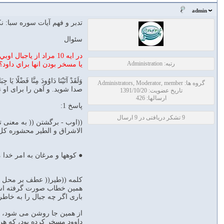
admin
تدبر و فهم آيات سوره سبا: 
سئوال
در ايه 10 مراد از ياجبال اوبي معه والطير چيست؟ اواز خواندن كوهها و پرندگان با داود
رتبه: Administration
يا مسخر بودن انها براي داود؟
گروه ها: Administrators, Moderator, member
صدا شوید. و آهن را برای او ن
تاریخ عضویت: 1391/10/20
ارسالها: 426
پاسخ 1:
9 تشکر دریافتی در 9 ارسال
((اوب - برگشتن (( به معنى ت
الاشراق و الطير محشوره كل 
● كوهها و مرغان به امر خدا م
كلمه ((طير(( عطف بر محل ج
همين خطاب صورت گرفته است ،
بارى اگر چه جبال را به خاط
از همين جا روشن مى شود، بطل
داوود مسخر كرده بود، كه هر 