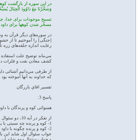
وَسَخَّرْنَا مَعَ دَاوُودَ الْجِبَالَ یُسَبِّحْنَ... و ص 18 (38:18) - إِنَّا سَخَّرْنَا
تسبيح موجودات برای خدا، چي
مسخّر شدن کوهها برای داود،
رعايت اندازه حلقه‌های زره ت
مي‌ماند توضيح علت استفاده از
کشف معادن نفت و فلزات در د
از طرفی مي‌دانيم آشنائی داو
که خداوند به آنها آموخته بود 
تفسير اقاي بازرگان
پاسخ 3:
همنوائی کوه و پرندگان با دا
از تفکر در آیه 10، دو سئوال برای مخاطب پیش می¬آید:
1- کوه و پرنده چه نسبتی با یکدیگر دارند؟
2- کوه و پرنده چگونه با داود همنوا می¬شدند؟
جواب سئوال اول شاید این با
و جواب سئوال دوم شاید این ب