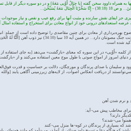
 الْجِبَالَ مَعَهُ یُسَبِّحْنَ...
زی جز ايفای نقش سازنده و مثبت آنها برای رفع عيب و نقص و نياز موجودات 
 عرضه استعدادهای درونی خود از انواع معادن برای استخراج و استفاده امثال 
[جنگی] را آموختيم تا از خشونت جنگ مصونتان دارد..
أکيد شده است.
 کلمه «أَوِّبِی» در اين سوره که معنای «بازگشت» مي‌دهد [به جای استفاده از 
نيای امروز از امواج صوتی با طول موج معين استفاده مي‌کنند و از «بازگشت
ود و سليمان با صدای پرندگان و مورچگان، دلالت بر حساسيت و قدرت فوق‌العاد
مي‌توانستند از دريافت انعکاس اصوات، از لايه‌های زيرزمينی آگاهی يابند [والله ا
ود و نرم شدن آهن
شد که بسیاری از پرندگان در کوه¬ها منزل می¬کنند
اشد که هنگام دعا و تسبیح داود صدائی از آنها در می¬آمد که مانند همنوائی ب