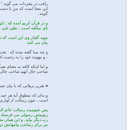
راغب در مفردات مى گويد:" ك
اين معنا است كه من با دست 
گويند،
و در قرآن كريم آمده كه : ((و 
تاى مبالغه است ، نظير تايى ك
مويد گفتار وى اين است كه در
بيان مى كنند
و چه بسا گفته شده كه : تقدير
، و بيهوده خود را به زحمت 
و اما اينكه كافه به معناى ه
صاحب حال آنهم صاحب حالى 
● تقرير برهانى كه با بيان ع
و بدان كه منطوق آيه هر چند 
است ، چون رسالت از لوازم 
پس عموميت رسالت خاتم المرس
ربوبيتش رسولى مى فرستاد، و
رب ديگر بيايد، و اين همان م
نيز براى رساندن پيامهايش نز