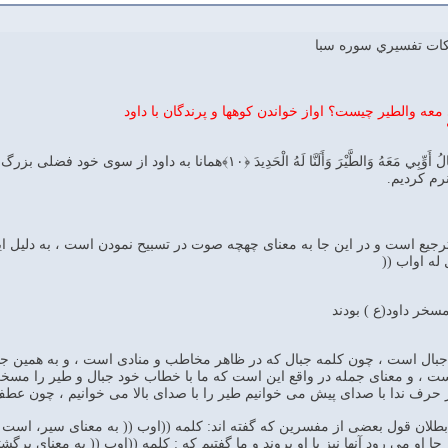
نكات تفسيري سوره سبا
وَلَقَدْ آتَيْنَا دَاوُودَ مِنَّا فَضْلًا يَا جِبَالُ أَوِّبِي مَعَهُ وَالطَّي
رم کردیم.
رجيع است و در اين جا به معناى چهچه صوت در تسبيح نمودن است ، به دليل اين
له اواب ((
سخر داود(ع ) بودند
بال است ، چون كلمه جبال كه در ظاهر مخاطب و منادى است ، و به همين ج
 و معناى جمله در واقع اين است كه ما با خطاب خود جبال و طير را مسخر ا
ر حرف ندا با صداى پيش مى خوانيم طير را با صداى بالا مى خوانيم ، چون ع
ان قول بعضى از مفسرين كه گفته اند: كلمه ((اوب (( به معناى سير، است . بع
جا او مى رود آنها نيز با او بروند و ما گفتيم كه : كلمه ((اوب (( به معناى 