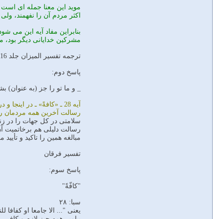
مويد اين معنا جمله اى است كه
اكثر مردم آن را نفهمند، ولى
بنابراين مفاد آيه اين مى شو
مشركين خدايانى ديگر بود، ما 
ترجمه تفسير الميزان جلد 16 صفحه 569
پاسخ دوم:
_ و ما تو را جز (به عنوان) ب
آيه 28 ـ «كافةً» ـ در ا
رسالت آخرين همه مردمان را ت
رسالت دليلى هم برخاتميت آن ا
مبالغه همين را تاكيد و تأيي
تفسیر فرقان
پاسخ سوم:
"كافّةً"
سبا: ۲۸
یعنی "... الا جامعا او کفافا لل
پیامبر همه چیز لازم و کافی ر