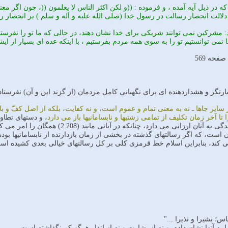
 در ذيل آيه آمده ، و فرموده : ((و لكن اكثر الناس لا يعلمون ((، چون اگر معن
 دلالت انحصار رسالت در رسول خدا (صلى الله عليه و آله و سلم ) بر انحصار 
د: مشركين نمى توانند شريكى براى خدا نشان دهند، در حالى كه ما تو را نفرستا
نمى توانستيم تو را به سوى همه مردم بفرستيم ، با اينكه عده اى بسيار از ايشا
شارتگر و هشداردهنده اى براى نگهبانى كامل مردمان (از گزند اين و آن) نفرستادي
ينجا و در ساير جاها ـ نه به معنى تمام و عموم است، و نه كفايت، بلكه از اصل كفّ 
ا آخر زمان تكليف از تمامى زشتيها و نابسامانيها باز مى دارد
، و دستهاى تطاو
سلامتى در كل جهات را در زندگى به آنان 
ست، كه اگر رسالتهاى گذشته در بخشى از زمان بازدارنده از نابسامانيها بوده ا
د مى كند، بنابراين اسلام خط قرمزى كلى بر كل رسالتهاى خيالى بعدى كشيده اس
ناس؛ بشیرا و نذیرا ..."
ا به آنها نشان داده، و نه از بشارت و نه از انذار هرگز کم نگذاشته است.