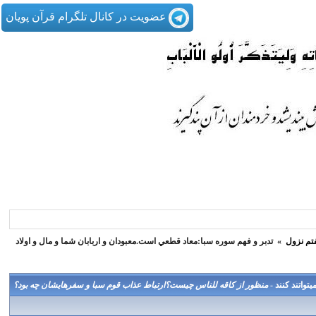
عضویت در کانال تلگرام قرآن پویان
تم نزول
»
تدبر و فهم سوره سبا:معاد قطعي است.معبودان و اربابان شما و مال و اولاد
واتند كنند -
منظور از كاقه للناس چيست؟ارتباط عذاب قوم سبا و سفرهايشان چه بود؟