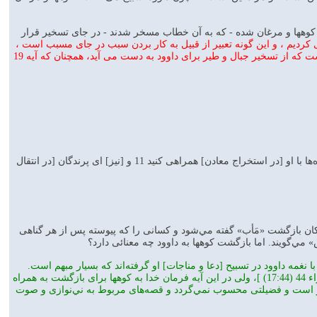
به كوهها و مرغان شده - كه به آن خطاب مسخر شدند - در جاى تسخير قرار
ى كرديم ، و اين گونه تعبير از قبيل به كار بردن سبب در جاى مسبب است ،
و معنايش اين است كه ما كوهها را مسخر او كرديم ، تا با او هم آواز شوند، و مرغان را نيز اين آن معنايى است كه از تسخير جبال و طير براى داوود به دست مى آيد، همچنان كه آيه 19
سبأ:10 و ما از جانب خويش به داوود فضيلتی [بزرگ] بخشيديم [از جمله اينکه به کوه‌ها فرمان داديم:] ای کوه‌ها با او [در استخراج معادن] همراهی کنيد 11 و [نيز] ای پرندگان [در انتقال
مان يا مکان بازگشت «مَأب» گفته مي‌شود و کسانی را که پيوسته پس از هر گناهی
مي‌گويند. اما بازگشت کوهها به داوود چه معنائی دارد؟
 نغمه داوود در تسبيح [دعا و مناجات] او گرفته‌اند که بسيار مبهم است.
درست است که به تصريح قرآن، همه موجودات خدا را تسبيح مي‌کنند و ما تسبيح آنان را درک نمي‌کنيم [اسراء 44 (17:44) ]، ولی در اين آيه فرمان خدا به کوهها برای بازگشت به همراه
ر است و فضيلتی محسوب نمي‌گردد و قصه‌های مربوط به ني‌نوازی و صوت