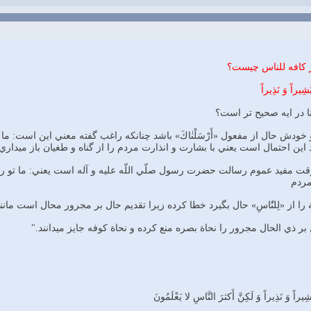
بَشِيراً وَ نَذِيراً
ا در ايه صحيح تر است؟
ه و خودش حال از مفعول «أَرْسَلْنٰاكَ» باشد چنانكه راغب گفته معني اين است: ما
 اين احتمال است يعني با بشارت و انذارت مردم را از گناه و طغيان باز ميداري.
مردم
شِيراً وَ نَذِيراً وَ لَكِنَّ أَكثرَ النَّاسِ لا يَعْلَمُونَ