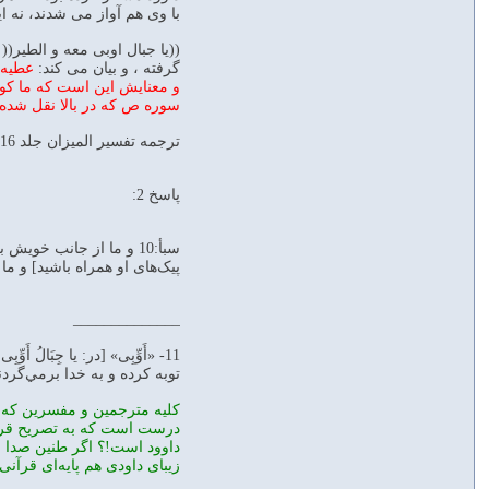
با وى هم آواز مى شدند، نه اين
((يا جبال اوبى معه و الطير(
گرفته ، و بيان مى كند:
عطيه 
سوره ص كه در بالا نقل شده ن
ترجمه تفسير الميزان جلد 16 صفحه 546
پاسخ 2:
پيک‌های او همراه باشید] و ما
______________
11- «أَوِّبِی» [در: يا جِبَ
توبه کرده و به خدا بر‌مي‌گر
کليه مترجمين و مفسرين که نگا
داوود است!؟ اگر طنين صدا 
زيبای داودی هم پايه‌ای قرآنی 