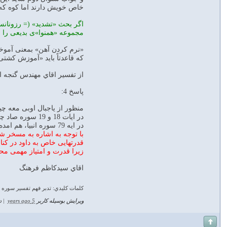
خاص خویش دارند اما کوه که 
اگر بحث «تشدید» (= رزونانس
مجموعه «همنوا»ی بدیعی را ب
«نرم کردن آهن» بمعنی آموخت
که قاعدتاً باید «آموزش کشت
از تفسير اقاي مهندس گنجه ا
پاسخ 4:
منظور از یاجبال اوبی معه چیست؟ وَلَقَدْ آت
در ایات 18 و 19 سوره صاد چنین آمده بود: انا سخرنا الجبال معه یسبحن بالعشی و الاشراق. والطیر محشوره کل له اواب
در ایه 79 سوره انبیا، هم امده است و سخرنا مع داود الجبال یسبحن والطیر
با توجه به اشاره به مسخر 
قدرتهایی خاص به داود در کنا
زیرا قدرت و امتیاز مهمی مح
اقاي سيدكاظم فرهنگ
كلمات كليدي: تدبر فهم تفسير سوره 
ویرایش بوسیله کاربر
5 years ago
|
د