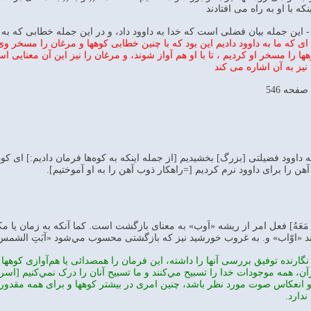
كه با او به راه مى افتادند
( - اين جمله بيان فضلى است كه خدا به داوود داد، و در اين جمله خطابى كه 
اى كه ما به داوود داديم اين بود كه با چنين خطابى كوهها و مرغان را مسخر و
يز به آن اشاره مى كند
 آهن را برای داوود نرم کرديم [=راهکار ذوب آهن را به او آموختيم].
الُ أَوِّبِی مَعَهُ] فعل امر از ريشه «اَوب» به معنای بازگشت است. کما آنکه به ز
دند «اوّاب» و. به غروب خورشيد نيز که بازگشتی محسوب مي‌شود «آبَتِ الشمس» 
رنده توفيق بررسی آنها را داشته، اين فرمان را همصدائی يا هم‌آوازی کوهها با
و انعکاس صوت مورد نظر باشد، چنين امری در بيشتر کوهها و برای همه مقدو
ندارد.