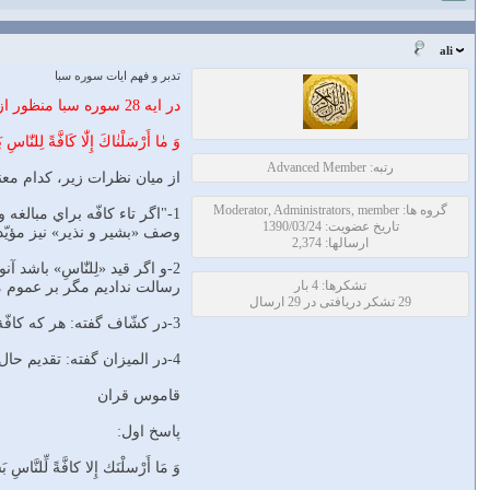
ali
تدبر و فهم ايات سوره سبا
در ايه 28 سوره سبا منظور از كافه للناس چيست؟
وَ مٰا أَرْسَلْنٰاكَ إِلّٰا كَافَّةً لِلنّٰاسِ 
رتبه: Advanced Member
از ميان نظرات زير، كدام معن
گروه ها: Moderator, Administrators, member
1-"اگر تاء كافّه براي مبالغ
تاریخ عضویت: 1390/03/24
وصف «بشير و نذير» نيز مؤيّد
ارسالها: 2,374
2-و اگر قيد «لِلنّٰاسِ» باشد آنوقت مفيد عموم رسالت حضرت رسول صلّي اللّه عليه و آله است يعني: ما تو را
تشکرها: 4 بار
رسالت نداديم مگر بر عموم 
29 تشکر دریافتی در 29 ارسال
3-در كشّاف گفته: هر كه كافّة را از «لِلنّٰاسِ» حال بگيرد خطا كرده زيرا تقديم حال بر مجرور محال است مانند تقديم مجرور بر حرف جارّ.
4-در الميزان گفته: تقديم حال بر ذي الحال مجرور را نحاة بصره منع كرده و نحاة كوفه جايز ميدانند."
قاموس قران
پاسخ اول:
وَ مَا أَرْسلْنَك إِلا كافَّةً لِّلنَّاسِ بَ