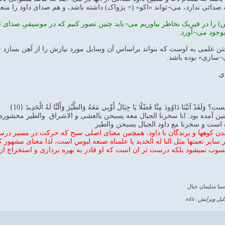
صدائی ندارد، می¬تواند «اکو» (= پژواک) داشته باشد، و هم صدای داود را منع
) را در فیریک بخاطر بیاوریم می¬باید چنین تصور کنیم که در موسیقیِ صدای ت
وجود می¬آورد.
ن علمی به اوست که بتواند براساس آن وسایل مورد نیازش را از آهن بسازد چن
ی¬سازی» بوده باشد.
ي
َيْنَا دَاوُودَ مِنَّا فَضْلًا يَا جِبَالُ أَوِّبِي مَعَهُ وَالطَّيْرَ وَأَلَنَّا لَهُ الْحَدِيدَ {10}
شدن کوهها و پرندگان با داود، همچنین معنای اصلی سبح که حرکت در مسیر د
ر سایر نعمتها مثل النا له الحدید یا علمناه صنعه لبوس است، لذا معنای مشهو
سوب نمیشود بلکه درست تر ان است که او قادر به بهره برداری و استخراج از 
سبا سليمان جبال
لیل ویرایش: edit