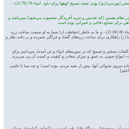
در اين سوره از بازگشت کوهها به همراه داوود سخن گفته [يا جِبَالُ أَوِّبِی مَعَهُ] و در دو سوره ديگر از قابل تسخير [بهره‌برداری] بودن نتيجه تسبيح کوهها برای داود: انبياء 79 (21:79) -
در نظام هستی [که تقديس و تنزيه آفريدگار محسوب مي‌شود] نمي‌باشد و
آهن برای صنايع دفاعی و عمرانی بوده است.
در سوره‌های ديگر قرآن به وضوح بهره‌برداری از معادن برای چنين مقاصدی را توضيح داده است از جمله: انبياء 80 (21:80) - و ما به خاطر [حفاظت از] شما به او صنعت ساخت زره
. در همين آيه 10 سبا (34:10) نيز ذوب آهن [أَلَنَّا لَهُ الْحَدِيدَ] را راهکاری برای ساخت زره‌های گشاد و فراگير شمرده و بر دقت نظر و
کلمات تسخير و تسبيح که در سوره‌های انبياء و ص آمده]. مي‌دانيم برای
» امواج صوتی به عمق و ميزان معادن و کيفيت و کميت آن پی مي‌برند.
ه نيروی شنوائی آنها، بيش از بقيه مردم، بوده است؛ و چه بسا با علمی
علم].
اشد و این موضوع از پرندگان قابل فهم است زیرا آنها هر کدامشان صدائی