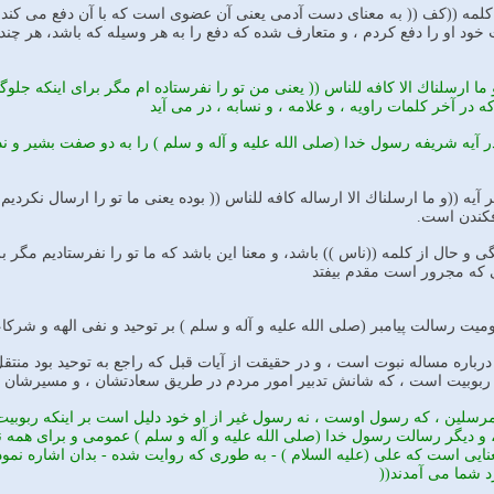
لمه ((كف (( به معناى دست آدمى يعنى آن عضوى است كه با آن دفع مى كند و 
خود او را دفع كردم ، و متعارف شده كه دفع را به هر وسيله كه باشد، هر چ
ما ارسلناك الا كافه للناس (( يعنى من تو را نفرستاده ام مگر براى اينكه جلوگير
ه در آخر كلمات راويه ، و علامه ، و نسابه ، در مى آيد
 آيه شريفه رسول خدا (صلى الله عليه و آله و سلم ) را به دو صفت بشير و نذي
 آيه ((و ما ارسلناك الا ارساله كافه للناس (( بوده يعنى ما تو را ارسال نكر
افكندن است.
مگى و حال از كلمه ((ناس )) باشد، و معنا اين باشد كه ما تو را نفرستاديم مگ
كه مجرور است مقدم بيفتد
موميت رسالت پيامبر (صلى الله عليه و آله و سلم ) بر توحيد و نفى الهه و شر
درباره مساله نبوت است ، و در حقيقت از آيات قبل كه راجع به توحيد بود منت
ربوبيت است ، كه شانش تدبير امور مردم در طريق سعادتشان ، و مسيرشان 
لين ، كه رسول اوست ، نه رسول غير از او خود دليل است بر اينكه ربوبيت ن
 ديگر رسالت رسول خدا (صلى الله عليه و آله و سلم ) عمومى و براى همه نمى
عنايى است كه على (عليه السلام ) - به طورى كه روايت شده - بدان اشاره نمو
د شما مى آمدند((