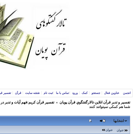
انجمن
عناوین فعال
جستجو
کمک
ورود
تماس با ما
ثبت نام
نقشه سایت
قرآن
تفسیر قر
تفسير و‌ تدبر قرآن انلاين-تالارگفتگوي قرآن پویان
»
تفسير قرآن كريم:فهم آيات و تدبر در
شما هم کمکی نميتواتند كنند
انتخابها
عنوان
عنوان