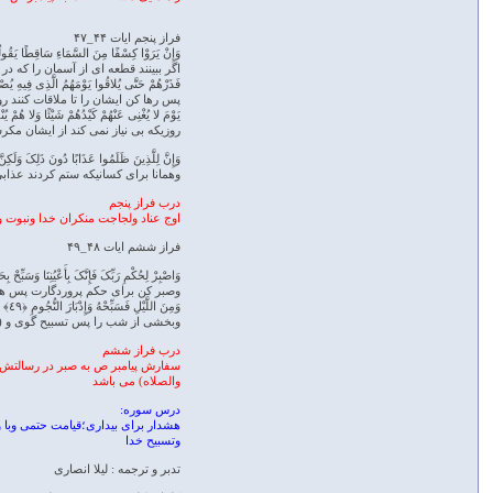
فراز پنجم ایات ۴۴_۴۷
وَإِنْ یَرَوْا کِسْفًا مِنَ السَّمَاءِ سَاقِطًا یَقُو
اگر ببینند قطعه ای از آسمان را که
فَذَرْهُمْ حَتَّى یُلاقُوا یَوْمَهُمُ الَّذِی فِیهِ یُصْع
پس رها کن ایشان را تا ملاقات کنند 
یَوْمَ لا یُغْنِی عَنْهُمْ کَیْدُهُمْ شَیْئًا وَلا هُمْ یُنْ
روزیکه بی نیاز نمی کند از ایشان مکر
وَإِنَّ لِلَّذِینَ ظَلَمُوا عَذَابًا دُونَ ذَلِکَ وَلَکِنَّ أ
وهمانا برای کسانیکه ستم کردند عذاب
درب فراز پنجم
اوج عناد ولجاجت منکران خدا ونبوت
فراز ششم ایات ۴۸_۴۹
وَاصْبِرْ لِحُکْمِ رَبِّکَ فَإِنَّکَ بِأَعْیُنِنَا وَسَبِّحْ بِ
وصبر کن برای حکم پروردگارت پس هما
وَمِنَ اللَّیْلِ فَسَبِّحْهُ وَإِدْبَارَ النُّجُومِ ﴿٤٩﴾
وبخشی از شب را پس تسبیح گوی و (ز
درب فراز ششم
والصلاه) می باشد
درس سوره:
هشدار برای بیداری؛قیامت حتمی وبا و
وتسبیح خدا
تدبر و ترجمه : لیلا انصاری