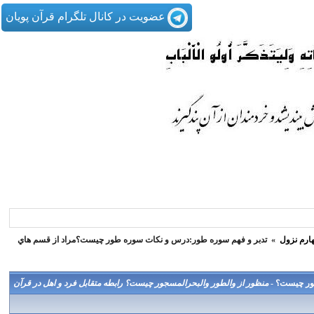
عضویت در کانال تلگرام قرآن پویان
ارم نزول
»
تدبر و فهم سوره طور:درس و نكات سوره طور چيست؟مراد از قسم هاي
طور چيست؟ -
منظور از والطور والبحرالمسجور چيست؟ رابطه متقابل فرد و اهل در قرآن