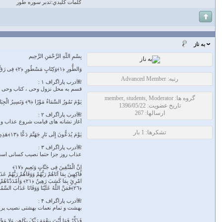
كلمات كليدي:تدبر سوره طور
به ناز
بِسْمِ اللَّهِ الرَّحْمَنِ الرَّحِیم
وَالطُّورِ ﴿١﴾وَکِتَابٍ مَسْطُورٍ ﴿٢﴾ فِی رَقٍّ مَنْشُورٍ ﴿٣﴾ وَالْبَیْتِ الْمَعْمُورِ ﴿٤﴾وَالسَّقْفِ الْمَرْفُوعِ ﴿٥﴾ وَالْبَحْرِ الْمَسْجُورِ ﴿٦﴾إِنَّ عَذَابَ رَبِّکَ لَوَاقِعٌ ﴿٧﴾مَا لَهُ مِنْ دَافِعٍ ﴿٨﴾
رتبه: Advanced Member
🌺درب پاراگراف ۱ :
قسم به محل نزول وحی ، کتاب وحی ،
گروه ها: member, students, Moderator
یَوْمَ تَمُورُ السَّمَاءُ مَوْرًا ﴿٩﴾ وَتَسِیرُ الْجِبَالُ سَیْرًا ﴿١٠﴾ فَوَیْلٌ یَوْمَئِذٍ لِلْمُکَذِّبِینَ ﴿١١﴾الَّذِینَ هُمْ فِی خَوْضٍ یَلْعَبُونَ ﴿١٢﴾
تاریخ عضویت: 1396/05/22
ارسالها: 267
🌺درب پاراگراف ۲ :
آغاز نشانه های قیامت شروع عذاب و ب
تشکرها: 1 بار
یَوْمَ یُدَعُّونَ إِلَى نَارِ جَهَنَّمَ دَعًّا ﴿١٣﴾هَذِهِ النَّارُ الَّتِی کُنْتُمْ بِهَا تُکَذِّبُونَ ﴿١٤﴾ أَفَسِحْرٌ هَذَا أَمْ أَنْتُمْ لا تُبْصِرُونَ ﴿١٥﴾ اصْلَوْهَا فَاصْبِرُوا أَوْ لا تَصْبِرُوا سَوَاءٌ عَلَیْکُمْ إِنَّمَا تُجْزَوْنَ مَا کُنْتُمْ تَعْمَلُونَ ﴿١٦﴾
🌺درب پاراگراف ۳ :
عذاب روز جزا حتما نصیب کسانی است 
إِنَّ الْمُتَّقِینَ فِی جَنَّاتٍ وَنَعِیمٍ ﴿١٧﴾
﴿٢٦﴾فَمَنَّ اللَّهُ عَلَیْنَا وَوَقَانَا عَذَابَ السَّمُومِ ﴿٢٧﴾ إِنَّا کُنَّا مِنْ قَبْلُ نَدْعُوهُ إِنَّهُ هُوَ الْبَرُّ الرَّحِیمُ ﴿٢٨﴾
🌺درب پاراگراف ۴ :
بهشت و تمام نعمات بهشتی نصیب پرهیز