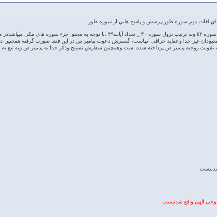
ناي لغات مهم سوره طور،پرسش و پاسخ هايي از سوره طور
ه چهارم نزول قرار دارد
ودان غیر خدا وعقاید خرافی آنهاست، گسترش دعوت پیامبر ص در این فضا صورت گرفته همچنین در ای
د به تقویت روحیه پیامبر ص پرداخته شده است وهمچنین سفارش تسبیح وذکر خدا به پیامبر ص وبه تبع 
 شدنیست
 وحی الهی واقع شدنیست