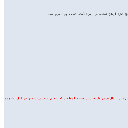
ن هیچ چیزی از هیچ شخصی را (زیرا) باآنچه بدست اورد ملارم است
راقبان اعمال خود واطرافیانشان هستند یا معاندان که به صورت جهنم و سختیهایش قابل مشاهده