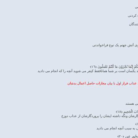
نی
 کردنی
ندگان
ی آتش جهنم یک نوع فراخواندنی
 إِنَّمَا تُجْزَوْنَ مَا کُنْتُمْ تَعْمَلُونَ ﴿١٦﴾
ید یکسان است بر شما همانافقط کیفر می شوید آنچه را که انجام می دادید
د عذاب فراز اول با بیان مجازات حاصل اعمال بدشان
یی هستند
َابَ الْجَحِیمِ ﴿١٨﴾
دگارشان ونگه داشته ایشان را پروردگارشان از عذاب دوزخ
ن به سبب آنچه انجام می دادید
ِحُورٍ عِینٍ ﴿٢٠﴾