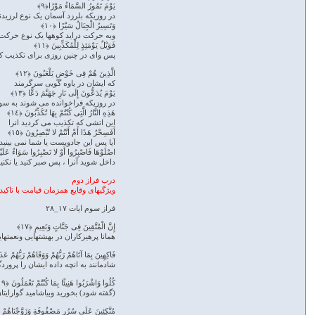
یَوْمَ تَمُورُ السَّمَاءُ مَوْرًا﴿٩﴾
در روزیکه بلرزد آسمان یک نوع لرزید
وَتَسِیرُ الْجِبَالُ سَیْرًا ﴿١٠﴾
وبه حرکت دراید کوهها یک نوع حرکت
فَوَیْلٌ یَوْمَئِذٍ لِلْمُکَذِّبِینَ ﴿١١﴾
پس وای در چنین روزی برای تکذیب کن
الَّذِینَ هُمْ فِی خَوْضٍ یَلْعَبُونَ ﴿١٢﴾
که ایشان در یاوه گویی سرگرمند
یَوْمَ یُدَعُّونَ إِلَى نَارِ جَهَنَّمَ دَعًّا ﴿١٣﴾
در روزیکه فراخوانده می شوند به سو
هَذِهِ النَّارُ الَّتِی کُنْتُمْ بِهَا تُکَذِّبُونَ ﴿١٤﴾
این اتشی که تکذیب می کردید انرا
أَفَسِحْرٌ هَذَا أَمْ أَنْتُمْ لا تُبْصِرُونَ ﴿١٥﴾
آیا پس این جادویست یا شما نمی بینید
اصْلَوْهَا فَاصْبِرُوا أَوْ لا تَصْبِرُوا سَوَاءٌ عَلَیْکُمْ
داخل شوید آنرا ، پس صبر کنید یا نکن
درب فراز دوم
ویژگیهای وقایع همزمان قیامت با تاکی
فراز سوم ایات ۱۷_۲۸
إِنَّ الْمُتَّقِینَ فِی جَنَّاتٍ وَنَعِیمٍ ﴿١٧﴾
همانا پرهیزکاران در بهشتهایی ونعمتها
فَاکِهِینَ بِمَا آتَاهُمْ رَبُّهُمْ وَوَقَاهُمْ رَبُّهُمْ عَذ
شادمانند به انچه داده ایشان را پرور
کُلُوا وَاشْرَبُوا هَنِیئًا بِمَا کُنْتُمْ تَعْمَلُونَ ﴿١٩﴾
(گفته شود) بخورید وبیاشامید گوارایتا
مُتَّکِئِینَ عَلَى سُرُرٍ مَصْفُوفَةٍ وَزَوَّجْنَاهُمْ ب