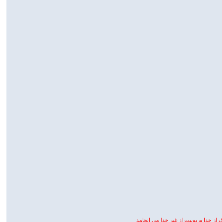
ز خدا وربوبیت از غیر خدا می انجامد