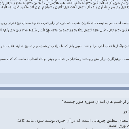
ی قیامت است پس به تهمت های کافران اهمیت نده چون در برابر قدرت خداوند سبحان هیچ قدرتی وجود ن
شان واگذار تا عذاب آخرت را بچشند . صبور باش که ما مراقب تو هستیم و از تسبیح خداوند غافل مشو .
ست . پرهیزگاران در آرامش و بهشتند و مکذبان در عذاب و جهنم . و حالا انتخاب با ماست که کدام مسیر 
ر از قسم هاي ابتداي سوره طور چيست؟
شورٍ
ه معناى مطلق چيزهايى است كه در آن چيزى نوشته شود، مانند كاغذ.
اى ورق است .