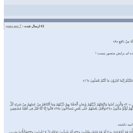
#2
ارسال شده :
7 years ago
ده ای برایش متصور نیست !
فَاکِهِینَ بِمَا آتَاهُمْ رَبُّهُمْ وَوَقَاهُمْ رَبُّهُمْ عَذَابَ الْجَحِیمِ ﴿١٨﴾ کُلُوا وَاشْرَبُوا هَنِیئًا بِمَا کُنْتُمْ تَعْمَلُونَ ﴿١٩﴾مُتَّکِئِینَ عَلَى سُرُرٍ مَصْفُوفَةٍ وَزَوَّجْنَاهُمْ بِحُورٍ عِینٍ ﴿٢٠﴾ وَالَّذِینَ آمَنُوا وَاتَّبَعَتْهُمْ ذُرِّیَّتُهُمْ بِإِیمَانٍ أَلْحَقْنَا بِهِمْ ذُرِّیَّتَهُمْ وَمَا أَلَتْنَاهُمْ مِنْ عَمَلِهِمْ مِنْ شَیْءٍ کُلُّ
امْرِئٍ بِمَا کَسَبَ رَهِینٌ ﴿٢١﴾ وَأَمْدَدْنَاهُمْ بِفَاکِهَةٍ وَلَحْمٍ مِمَّا یَشْتَهُونَ ﴿٢٢﴾ یَتَنَازَعُونَ فِیهَا کَأْسًا لا لَغْوٌ فِیهَا وَلا تَأْثِیمٌ ﴿٢٣﴾وَیَطُوفُ عَلَیْهِمْ غِلْمَانٌ لَهُمْ کَأَنَّهُمْ لُؤْلُؤٌ مَکْنُونٌ ﴿٢٤﴾وَأَقْبَلَ بَعْضُهُمْ عَلَى بَعْضٍ یَتَسَاءَلُونَ ﴿٢٥﴾ قَالُوا إِنَّا کُنَّا قَبْلُ فِی أَهْلِنَا مُشْفِقِینَ
ید داشتند .
فَذَکِّرْ فَمَا أَنْتَ بِنِعْمَةِ رَبِّکَ بِکَاهِنٍ وَلا مَجْنُونٍ ﴿٢٩﴾ أَمْ یَقُولُونَ شَاعِرٌ نَتَرَبَّصُ بِهِ رَیْبَ الْمَنُونِ ﴿٣٠﴾ قُلْ تَرَبَّصُوا فَإِنِّی مَعَکُمْ مِنَ الْمُتَرَبِّصِینَ ﴿٣١﴾ أَمْ تَأْمُرُهُمْ أَحْلامُهُمْ بِهَذَا أَمْ هُمْ قَوْمٌj طَاغُونَ ﴿٣٢﴾ أَمْ یَقُولُونَ تَقَوَّلَهُ بَلْ لا یُؤْمِنُونَ ﴿٣٣﴾فَلْیَأْتُوا بِحَدِیثٍ