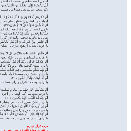
آیا می گویند شاعری هست که انتظار
قُلْ تَرَبَّصُوا فَإِنِّی مَعَکُمْ مِنَ الْمُتَرَبِّصِینَ ﴿١
بگو منتظر بمانید پس همانا من هستم ب
أَمْ تَأْمُرُهُمْ أَحْلامُهُمْ بِهَذَا أَمْ هُمْ قَوْمٌ طَا
آیاوامیدارد ایشان را عقلهایشان به ای
أَمْ یَقُولُونَ تَقَوَّلَهُ بَلْ لا یُؤْمِنُونَ﴿٣٣﴾
یا می گویند (پیامبر ) فرابافته بلکه ایم
فَلْیَأْتُوا بِحَدِیثٍ مِثْلِهِ إِنْ کَانُوا صَادِقِینَ ﴿٣٤﴾
پس باید بیاورند سخنی مانند آن اگر را
أَمْ خُلِقُوا مِنْ غَیْرِ شَیْءٍ أَمْ هُمُ الْخَالِقُونَ
یا آفریده شدند از هیچ چیزی یا ایشان ا
أَمْ خَلَقُوا السَّمَاوَاتِ وَالأرْضَ بَل لا یُوقِنُون
یا افریدند آسمانها وزمین را بلکه یقین 
أَمْ عِنْدَهُمْ خَزَائِنُ رَبِّکَ أَمْ هُمُ الْمُسَیْطِرُو
یا نزد ایشان گنجینه های پروردگارت ا
أَمْ لَهُمْ سُلَّمٌ یَسْتَمِعُونَ فِیهِ فَلْیَأْتِ مُسْتَم
یا برای ایشان نردبانیست(تا بالا بیاین
أَمْ لَهُ الْبَنَاتُ وَلَکُمُ الْبَنُونَ ﴿٣٩﴾
یا برای اوست دختران وبرای شماست
أَمْ تَسْأَلُهُمْ أَجْرًا فَهُمْ مِنْ مَغْرَمٍ مُثْقَلُونَ ﴿
یا درخواست می کنی ایشان را اجری پ
أَمْ عِنْدَهُمُ الْغَیْبُ فَهُمْ یَکْتُبُونَ ﴿٤١﴾
یا نزد ایشان اسرار است پس ایشان (
أَمْ یُرِیدُونَ کَیْدًا فَالَّذِینَ کَفَرُوا هُمُ الْمَکِید
یا می خواهند مکری را پس کسانیکه کا
أَمْ لَهُمْ إِلَهٌ غَیْرُ اللَّهِ سُبْحَانَ اللَّهِ عَمَّا یُش
یا برای ایشان معبودی جز خداوند اس
درب فراز چهارم
راهنمایی مشفقانه خدا به پیامبر ص، 