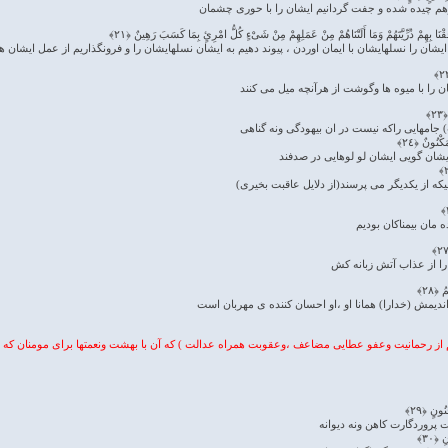
نارهم چیده شده و جفت گردانیم ایشان را با حوری چشمان
أَلْحَقْنَا بِهِمْ ذُرِّیَّتَهُمْ وَمَا أَلَتْنَاهُمْ مِنْ عَمَلِهِمْ مِنْ شَیْءٍ کُلُّ امْرِئٍ بِمَا کَسَبَ رَهِینٌ ﴿٢١﴾
 ایشان را نسلهایشان با ایمان اوردن ، پیوند دهیم به ایشان نسلهایشان را و فرونگذاریم از عمل ایشا
ن را با میوه ها وگوشت از هرآنچه میل می کنند
﴾
 جامهایی راکه نیست در ان بیهودگی ونه گناهی
کْنُونٌ ﴿٢٤﴾
ایشان گویی ایشان لو لوهایی در صدفند
که از یکدیگر می پرسند(از دلایل عاقبت بخیری)
ده مان بیمناکان بودیم
را از عذاب آتش زبانه کش
 ﴿٢٨﴾
واندیمش (خدارا) همانا او ،او احسان کننده ی مهربان است
از رحمانیت وعفو عطایی مضاعف ،وعقوبت همراه عدالت ) که آن با بهشت ونعمتها برای مومنان که م
ُونٍ ﴿٢٩﴾
پروردگارت کاهن ونه دیوانه
﴿٣٠﴾