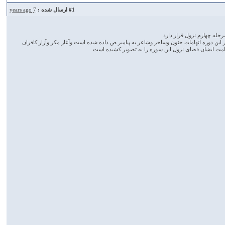
#1
ارسال شده :
7 years ago
ن دوره اتهامات جنون وساحر وشاعر به پیامبر ص داده شده است وآغاز مکر وآزار کافران
به امت ایشان فضای نزول این سوره را به تصویر کشیده است