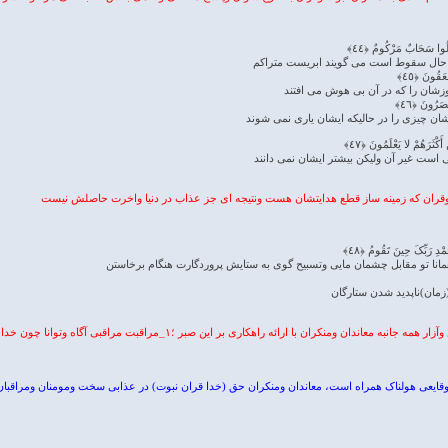
لُوا سَحَابٌ مَرْکُومٌ ﴿٤٤﴾
 در حال سقوط است می گویند ابریست متراکم
َقُونَ ﴿٤٥﴾
روزشان را که در آن بی هوش می افتند
صَرُونَ ﴿٤٦﴾
شان چیزی را در حالیکه ایشان یاری نمی شوند
َکْثَرَهُمْ لا یَعْلَمُونَ ﴿٤٧﴾
ی است غیر آن ولیکن بیشتر ایشان نمی دانند
 وقران که زمینه ساز قطع هدایتشان هست ونتیجه ای جز عذاب در دنیا واخرت حاصلش نیست
حَمْدِ رَبِّکَ حِینَ تَقُومُ ﴿٤٨﴾
نا تو مقابل چشمان مایی وتسبیح گوی به ستایش پروردگارت هنگام برخاستن
مان)ناپدید شدن ستارگان
قایعی هولناک همراه است، معاندان ومنکران حق (خدا قران نبوت) در عذابی سخت ومومنان ومراقبان اعما