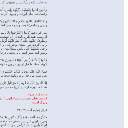
به حالت تکیه زنندگانند بر تختهایی ک
وَالَّذِینَ آمَنُوا وَاتَّبَعَتْهُمْ ذُرِّیَّتُهُمْ بِإِیمَانٍ 
وکسانیکه ایمان آوردند و پیروی کردند
وَأَمْدَدْنَاهُمْ بِفَاکِهَةٍ وَلَحْمٍ مِمَّا یَشْتَهُونَ﴿٢٢﴾
ویاری رسانیم(تقویت ونیرو دهیم) ایشا
یَتَنَازَعُونَ فِیهَا کَأْسًا لا لَغْوٌ فِیهَا وَلا تَأْثِیمٌ ﴿٢٣
از دست همدیگر بربایند در آن (بهشت)
وَیَطُوفُ عَلَیْهِمْ غِلْمَانٌ لَهُمْ کَأَنَّهُمْ لُؤْلُؤٌ مَ
و می گردند دور ایشان نوجوانانی بر 
وَأَقْبَلَ بَعْضُهُمْ عَلَى بَعْضٍ یَتَسَاءَلُونَ ﴿٢٥﴾
وپیش آیند بعض ایشان بر بعضی درحالی
قَالُوا إِنَّا کُنَّا قَبْلُ فِی أَهْلِنَا مُشْفِقِینَ ﴿٢٦﴾
گویند همانا ما قبل از این در بین خانوا
فَمَنَّ اللَّهُ عَلَیْنَا وَوَقَانَا عَذَابَ السَّمُومِ ﴿٢٧﴾
پس منت نهاد خدا برما ونگهداشت ما 
إِنَّا کُنَّا مِنْ قَبْلُ نَدْعُوهُ إِنَّهُ هُوَ الْبَرُّ الرَّحِیمُ
همانا ما بودیم از قبل (این) که می خ
درب فراز سوم
قیامت تجلی صفات واسماء الهی (اعم 
ودرک است
فراز چهارم ایات ۲۹_۴۳
فَذَکِّرْ فَمَا أَنْتَ بِنِعْمَةِ رَبِّکَ بِکَاهِنٍ وَلا مَجْن
پس یاداوری کن پس نیستی تو به نعمت 
أَمْ یَقُولُونَ شَاعِرٌ نَتَرَبَّصُ بِهِ رَیْبَ الْمَنُونِ 