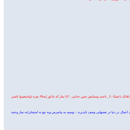
سفارش پیامبر ص به صبر در رسالتش وآزار همه جانبه معاندان ومنکران با ارائه راهکاری بر این صبر ؛۱_مراقبت مراقبی آگاه وتوانا چون خدا (فانک باعیننا) ،۲_ باحمد وستایش چنین خدایی ، ۳با نماز که یاداور ایه۴۵ بقره (واستعینوا باصبر
ل در دنیا در نعمتهایی وصف ناپذیرند ، توصیه به پیامبرص وبه تبع به امتشان)به نماز وحمد