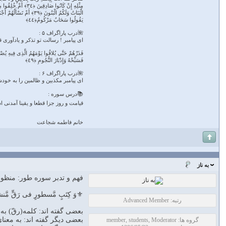
یَقُولُوا سَحَابٌ مَرْکُومٌ﴿٤٤﴾
🌺درب پاراگراف ۵ :
ای پیامبر ! رسالت تو تذکر و یادآور
فَسَبِّحْهُ وَإِدْبَارَ النُّجُومِ ﴿٤٩﴾
🌺درب پاراگراف ۶ :
ای پیامبر مکذبین و ظالمین را به خود
📚درس سوره :
قیامت و روز جزا قطعا و یقینا آمدنی ا
خانم فاطمه شجاعت
به ناز
فهم و تدبر سوره طور: منظو
⚜وَ كِتَبٍ مَّسطورٍ فى رَقٍّ مَّن
رتبه: Advanced Member
بعضى گفته اند: كلمه(رقّ) ب
بعضى ديگر گفته اند: به معن
گروه ها: member, students, Moderator