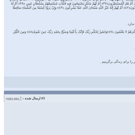
مِثْلِهِ إِنْ کَانُوا صَادِقِینَ ﴿٣٤﴾ أَمْ خُلِقُوا مِنْ غَیْرِ شَیْءٍ أَمْ هُمُ الْخَالِقُونَ ﴿٣٥﴾ أَمْ خَلَقُوا السَّمَاوَاتِ وَالأرْضَ بَل لا یُوقِنُونَ ﴿٣٦﴾ أَمْ عِنْدَهُمْ خَزَائِنُ رَبِّکَ أَمْ هُمُ الْمُسَیْطِرُونَ﴿٣٧﴾ أَمْ لَهُمْ سُلَّمٌ یَسْتَمِعُونَ فِیهِ فَلْیَأْتِ مُسْتَمِعُهُمْ بِسُلْطَانٍ مُبِینٍ ﴿٣٨﴾ أَمْ لَهُ
الْبَنَاتُ وَلَکُمُ الْبَنُونَ ﴿٣٩﴾ أَمْ تَسْأَلُهُمْ أَجْرًا فَهُمْ مِنْ مَغْرَمٍ مُثْقَلُونَ ﴿٤٠﴾ أَمْ عِنْدَهُمُ الْغَیْبُ فَهُمْ یَکْتُبُونَ ﴿٤١﴾أَمْ یُرِیدُونَ کَیْدًا فَالَّذِینَ کَفَرُوا هُمُ الْمَکِیدُونَ﴿٤٢﴾ أَمْ لَهُمْ إِلَهٌ غَیْرُ اللَّهِ سُبْحَانَ اللَّهِ عَمَّا یُشْرِکُونَ ﴿٤٣﴾ وَإِنْ یَرَوْا کِسْفًا مِنَ السَّمَاءِ سَاقِطًا
دارد .
فَذَرْهُمْ حَتَّى یُلاقُوا یَوْمَهُمُ الَّذِی فِیهِ یُصْعَقُونَ ﴿٤٥﴾ یَوْمَ لا یُغْنِی عَنْهُمْ کَیْدُهُمْ شَیْئًا وَلا هُمْ یُنْصَرُونَ ‌﴿٤٦﴾ وَإِنَّ لِلَّذِینَ ظَلَمُوا عَذَابًا دُونَ ذَلِکَ وَلَکِنَّ أَکْثَرَهُمْ لا یَعْلَمُونَ ﴿٤٧﴾وَاصْبِرْ لِحُکْمِ رَبِّکَ فَإِنَّکَ بِأَعْیُنِنَا وَسَبِّحْ بِحَمْدِ رَبِّکَ حِینَ تَقُومُ﴿٤٨﴾ وَمِنَ اللَّیْلِ
را برای زندگی برگزینیم .
#3
ارسال شده :
7 years ago