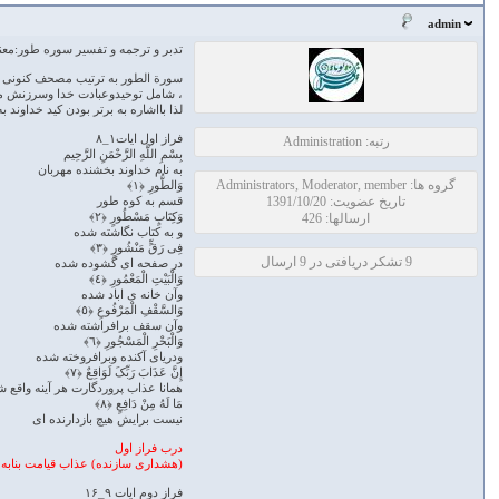
admin
تدبر و ترجمه و تفسير سوره طور:مع
سورة الطور به ترتیب مصحف کنونی سوره ٥٢ وبه ترتیب نزول سوره ۳۰ _ تعداد آیات۴۹ ،با توجه به محتوا جزء سوره های مکی میباشددر مرحل
، شامل توحیدوعبادت خدا وسرزنش معب
لذا بااشاره به برتر بودن کید خداون
فراز اول ایات۱_۸
رتبه: Administration
بِسْمِ اللَّهِ الرَّحْمَنِ الرَّحِیم
به نام خداوند بخشنده مهربان
گروه ها: Administrators, Moderator, member
وَالطُّورِ ﴿١﴾
تاریخ عضویت: 1391/10/20
قسم به کوه طور
وَکِتَابٍ مَسْطُورٍ ﴿٢﴾
ارسالها: 426
و به کتاب نگاشته شده
فِی رَقٍّ مَنْشُورٍ ﴿٣﴾
9 تشکر دریافتی در 9 ارسال
در صفحه ای گشوده شده
وَالْبَیْتِ الْمَعْمُورِ ﴿٤﴾
وآن خانه ی اباد شده
وَالسَّقْفِ الْمَرْفُوعِ ﴿٥﴾
وآن سقف برافراشته شده
وَالْبَحْرِ الْمَسْجُورِ ﴿٦﴾
ودریای آکنده وبرافروخته شده
إِنَّ عَذَابَ رَبِّکَ لَوَاقِعٌ ﴿٧﴾
همانا عذاب پروردگارت هر آینه واقع
مَا لَهُ مِنْ دَافِعٍ ﴿٨﴾
نیست برایش هیچ بازدارنده ای
درب فراز اول
(هشداری سازنده) عذاب قیامت بنابه
فراز دوم ایات ۹_۱۶