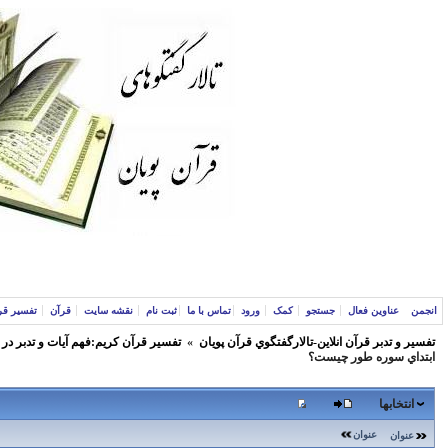
انجمن
عناوین فعال
جستجو
کمک
ورود
تماس با ما
ثبت نام
نقشه سایت
قرآن
تفسیر قر
تفسير و‌ تدبر قرآن انلاين-تالارگفتگوي قرآن پویان
»
تفسير قرآن كريم:فهم آيات و تدبر در
ابتداي سوره طور چيست؟
انتخابها
عنوان
عنوان