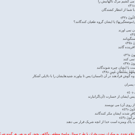
 می کشیم مرگ ناگهانیش را
٣﴾
ا شما از انتظار کشتدگان
غُونَ ﴿٣٢﴾
ن(موضعگیریها) یا ایشان گروه طغیان کنندگانند؟
ان نمی اورند
ستگویانند
 ﴿٣٥﴾
فرینده گانند
َ ﴿٣٦﴾
نمی کنند
نَ ﴿٣٧﴾
ست یا ایشان چیره شوندگانند
ِعُهُمْ بِسُلْطَانٍ مُبِینٍ ﴿٣٨﴾
د) وه گوش فرادهند در آن (اسمان) پس تا بیاورند شنیدهایشان را با دلایلی آشکار
 پسران
٤٠﴾
س ایشان از خسارت (آن)گرانبارند
از روی آن) می نویسند
ُونَ ﴿٤٢﴾
فر شدند ایشان مکر کنندگانند
ْرِکُونَ ﴿٤٣﴾
ت پاک ومنزه است خدا از انچه شریک قرار می دهند
اعلام تحدی به منکران نبوت وقران با طرح سوال وپاسخ منطقی وآکاهی بخش که به نفی هر گونه شرک ا