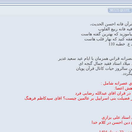
MULTI-QUOTE
قرآن فانه احسن الحديث،
فيه فانه ربيع القلوب
ياموزيد كه بهترين گفته هاست
فقه كنيد كه بهار قلب هاست
. خطبه 110
رانه قراني همزمان با ايام عيد سعيد غدير
ميلاد استاد فقید جمال گنجه ای
ن سالروز حیات کانال قرآن پویان
گردد.
اي عصرانه شامل :
وهش اعضا:
استاد علی بزازی
 دين احسن در كلام خدا