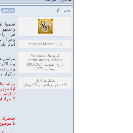
عنوان
نقل قول
ali
تعلموا ال
و تفقهوا 
قرآن را ب
و در آن ت
رتبه: Advanced Member
امام علی ع
گروه ها: Moderator,
مراسم عص
Administrators, member
و سالگرد 
تاریخ عضویت: 1390/03/24
ارسالها: 2,373
و یازدهمی
برگزار مي
تشکرها: 4 بار
برنامه ه
29 تشکر دریافتی در 29 ارسال
ارایه پژ
1_امامت در قران اقای عبدالله رضایی فرد
2_مراد از فضیلت بنی اسراییل بر عالمین چیست؟ اقای سیدکاظم فرهنگ
سخنرانی 
با موضوع