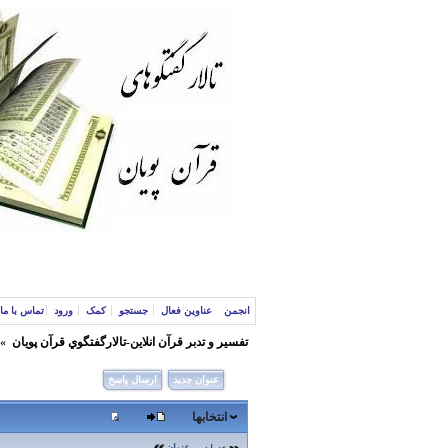
انجمن
عناوین فعال
جستجو
کمک
ورود
تماس با ما
تفسير و‌ تدبر قرآن انلاين-تالارگفتگوي قرآن پویان
»
عنوان جدید
ارسال پاسخ
انتخابها
عنوان