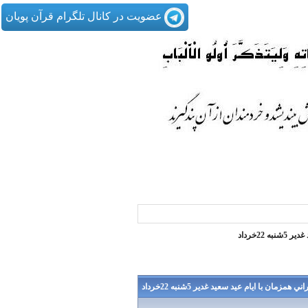
عضویت در کانال تلگرام قرآن پویان
22خرداد
زمان با ايام عيد سعيد غدير 5شنبه 22خرداد