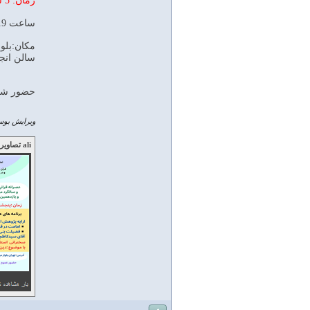
زمان: 5 شنبه 22 خرداد 1404
ساعت 19-17
مكان:بلوار
سالن انج
حضور شما
ویرایش بوسی
ali تصاویر زیر را ارسال کرده است: