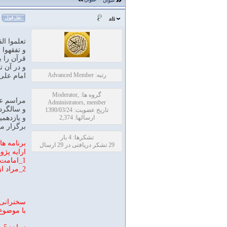
عنوان
نقل قول
ali
تعلموا ال
و تفقهوا 
قرآن را ب
و در آن ت
رتبه: Advanced Member
امام علی ع
گروه ها: Moderator,
مراسم عص
Administrators, member
و سالگرد 
تاریخ عضویت: 1390/03/24
ارسالها: 2,374
و یازدهمی
برگزار مي
تشکرها: 4 بار
برنامه ه
29 تشکر دریافتی در 29 ارسال
ارایه پژ
1_امامت در قران اقای عبدالله رضایی فرد
2_مراد از فضیلت بنی اسراییل بر عالمین چیست؟ اقای سیدکاظم فرهنگ
سخنرانی 
با موضوع