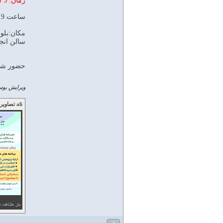
زمان: 5 شنبه 22 خرداد 1404
ساعت 19-17
مكان:بلوار
سالن انج
حضور شما
ویرایش بوسی
ali تصاویر زیر را ارسال کرده است: