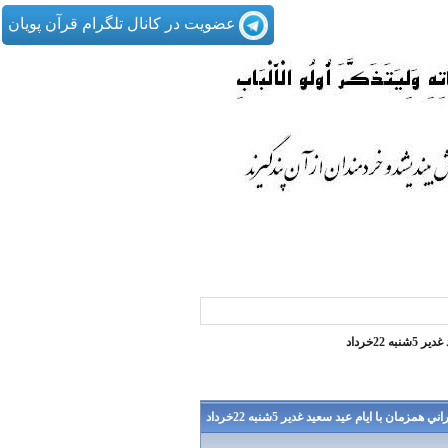
عضویت در کانال تلگرام قرآن پویان
22خرداد
زمان با ايام عيد سعيد غدير 5شنبه 22خرداد