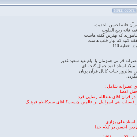
MULTI-QUOTE
قرآن فانه احسن الحديث،
فيه فانه ربيع القلوب
ياموزيد كه بهترين گفته هاست
فقه كنيد كه بهار قلب هاست
. خطبه 110
رانه قراني همزمان با ايام عيد سعيد غدير
ميلاد استاد فقید جمال گنجه ای
ن سالروز حیات کانال قرآن پویان
گردد.
اي عصرانه شامل :
وهش اعضا:
استاد علی بزازی
 دين احسن در كلام خدا