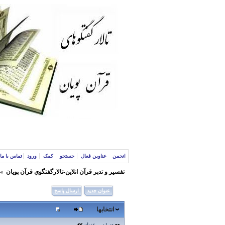
انجمن
عناوین فعال
جستجو
کمک
ورود
تماس با ما
تفسير و‌ تدبر قرآن انلاين-تالارگفتگوي قرآن پویان
»
عنوان جدید
ارسال پاسخ
انتخابها
عنوان