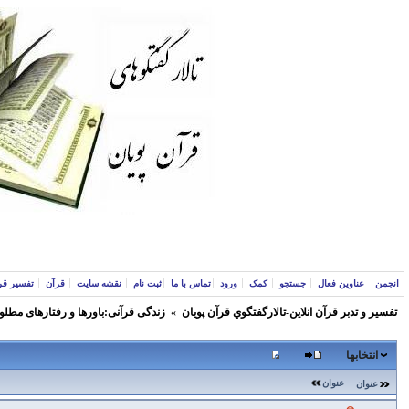
انجمن
عناوین فعال
جستجو
کمک
ورود
تماس با ما
ثبت نام
نقشه سایت
قرآن
تفسیر قر
تفسير و‌ تدبر قرآن انلاين-تالارگفتگوي قرآن پویان
»
زندگی قرآنی:باورها و رفتارهای مطلو
انتخابها
عنوان
عنوان