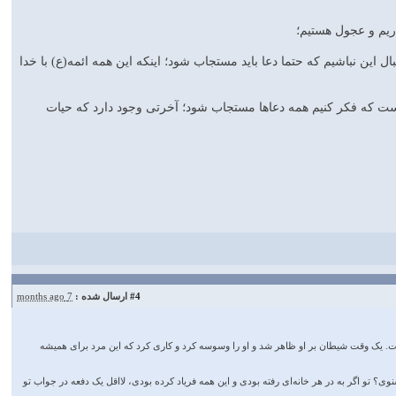
 این نباشیم که حتما دعا باید مستجاب شود؛ اینکه این همه ائمه(ع) با خدا
نیا نیست که فکر کنیم همه دعاها مستجاب شود؛ آخرتی وجود دارد که حیات
#4
ارسال شده :
7 months ago
داشت. یک وقت شیطان بر او ظاهر شد و او را وسوسه کرد و کاری کرد که این مرد برای همیشه
وی؟ تو اگر به در هر خانه‌ای رفته بودی و این همه فریاد کرده بودی، لااقل یک دفعه در جواب تو