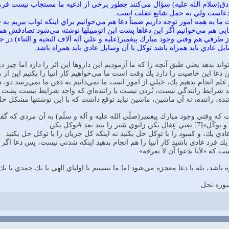
ق(سلام الله عليه) سؤال مي‌كنند چطور برخي از ادعيه‌ ما مستجاب نيست فرمود:
 دعاست ولي به حمل شايع غفلت است.
ا به همه امور توجه داريم ضمناً دعا هم مي‌خوانيم براي اينكه ثواب ببريم به 
 دعايي هم مي‌خوانيم اگر اين دعاها پشت اين اتومبيلها نوشته مي‌شود تصادفش 
رفي هم وقتي وجود مبارك پيغمبر(عليه و علي آله آلاف التحية و الثناء) در جر
يل عادي بايد همراه باشد توكل با آن وسايل عادي بايد همراه باشد.
ند بدهد يعني طبق آنچه را كه ما آزموديم اين داروها اين اثر را دارد اما چيز د
 دعا اين خاصيت را دارد يك وقت است ما مي‌خواهيم كار انبيا را بكنيم اين از م
 علم انجام بدهيم يك، خيلي از امور است ما نمي‌دانيم به ذهن ما نمي‌رسد د
جد شرايط رانندگي نيست، بُردن نيست يا راننده‌اي كه واجد شرايط نيست پشت 
ننده، راننده، نه آن ماشين، ماشين نبايد توقع داشت كه با اين نوشتنها مشكل ح
ت كه وقتي وجود مبارك پيغمبر(صلّي الله عليه و آله و سلّم) به آن مردي كه گ
را ببند بعد #توكل بكن
ي يك، و كمبود را با توكل حل بكنيد نه اينكه كل جريان را با توكل حل بكنيد
ك فرد عادي باشيد كار انبيا را هم انجام بدهيد اينكه شدني نيست، پس دعا اگر
ه «لأنا ندعوا أن لا نعرفه».
اشد، بله با دعا معجزه مي‌شود اما ما نيستيم با اولياي الهي با يك حمدي با يك
سوره نحل