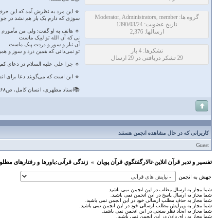
🔹 این مرد به نظرش آمد که این حرف،
گروه ها: Moderator, Administrators, member
سوزی که دارم یک بار هم نشد در جوا
تاریخ عضویت: 1390/03/24
🔹 هاتف به او گفت: ولی من مأمورم از
ارسالها: 2,376
نی که آن الله تو لبیک ماست‌
آن نیاز و سوز و دردت پیک ماست‌
تشکرها: 4 بار
تو نمی‌دانی که همین درد و سوز و ه
29 تشکر دریافتی در 29 ارسال
🔹 چرا علی علیه السلام در دعای کمیل م
🔹 این است که می‌گویند دعا برای 
📚استاد مطهری، انسان کامل، ص۶۸
کاربرانی که در حال مشاهده انجمن هستند
Guest
تفسير و‌ تدبر قرآن انلاين-تالارگفتگوي قرآن پویان
»
زندگی قرآنی:باورها و رفتارهای مطلو
جهش به انجمن
شما مجاز به ارسال مطلب در این انجمن نمی باشید.
شما مجاز به ارسال پاسخ در این انجمن نمی باشید.
شما مجاز به حذف مطلب ارسالی خود در این انجمن نمی باشید.
شما مجاز به ویرایش مطلب ارسالی خود در این انجمن نمی باشید.
شما مجاز به ایجاد نظر سنجی در این انجمن نمی باشید.
شما مجاز به رای دادن در این انجمن نمی باشید.