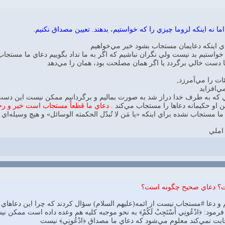
 نه اينكه لزوما چيزي را كه خواستيم، بدهند. تعيين مصداق نكنيم.
اي اينكه دعايمان مستجاب بشود خير مي‌خواهيم
 خواستيم بد نيست ولي نگران نباشيم كه اگر به ما نداد بگوييم دعاي ما مستجا
دست خالي برگردد يا اگر همان مصلحت بود، همان را مي‌دهد
ئات را مي‌آمرزد,
ي‌افزايد
كه به طرف خدا دراز شد به صورت بماليم و برگردانيم ممكن نيست اين دست
اين او حكيمانه دعاها را مستجاب مي‌كند .
دعاي ما قطعاً مستجاب است خير و رح
ما مستجاب نشده براي اينكه «يا مَن لا تُبدّل الحكمته الوسائل» و هيچ وسيله‌اي
 املي
ت؟ دعاي صحيح چگونه است؟
م و دعا #مستجاب نيست از ائمه(عليهم السلام) سؤال كردند كه چرا اين دعاهاي
مود: ﴿ادْعُونِي أَسْتَجِبْ لَكُمْ﴾ به نحو موجبه كليه هم وعده داده است ممكن نيس
و اجابت نمي‌كند معلوم مي‌شود كه دعاي ما مصداق ﴿ادْعُونِي﴾ نيست