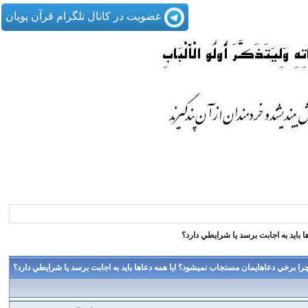
عضویت در کانال تلگرام قرآن پویان
 بايد به اجابت برسد يا شرايطي دارد؟
را برخي دعاهايمان مستجاب نميشود؟ ايا همه دعاها بايد به اجابت برسد يا شرايطي دارد؟