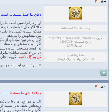
ali
دعاي ما حتما مستجاب است اما
او ارحم‌الراحمين است ما بر
حالا اگر مال خواستيم, فرزند
رتبه: Advanced Member
ممكن نيست كسي دعا بكند با 
نبود مشابهش را مي‌دهد
گروه ها: Moderator, Administrators, member
اگر آن هم نبود سيّئه‌اي از سيّ
تاریخ عضویت: 1390/03/24
اگر نبود حَسنه‌اي بر حسنات م
ارسالها: 2,376
لذا گفتند مستحب است دستي 
«يا مَن لا يَخيب سائله» بنابر
تشکرها: 4 بار
كرديم گِله نكنيم
نگوييم دعاي 
29 تشکر دریافتی در 29 ارسال
تفسير تسنیم- ايت اله جوادي
ali
چرا دعاهاي ما مستجاب نيس
اگر در مواردي ما دعا مي‌كني
وعده‌اش تخلّف‌پذير نيست او فر
لَكُمْ﴾ و ما دعا مي‌كنيم و ا