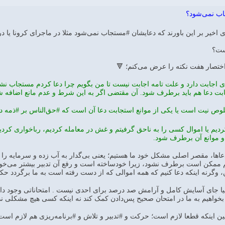
اب نمی‌شود؟
 اخیر بر این باورند که دعایشان #مستجاب نمی‌شود مثلا در ماجرای کرونا یا د
یست؟
ختصار هفت نکته را عرض می‌کنم؛ 🔻
رای اجابت دارد و علت تامه اجابت نیست تا من بگویم چرا دعا کردم مستجاب ن
جابت دعا هم باید برطرف شود. آن مقتضی اگر به این شرط و عدم مانع اضافه شد
وص نیت است یا یکی از موانع استجابت دعا آن است که #حق‌الناس بر #ذمه دا
کردیم یا اموال کسی را به ناحق گرفیتم و غش در معامله کردیم، رباخواری کرد
 موانع آن برطرف شود.
 دعاها، مقصر اصلی مشکل خود ما هستیم؛ یعنی بی‌گدار به آب زده و سرمایه را 
 ممکن است برطرف نشود، زیرا خودساخته است و رفع آن تدبیر بیشتر می‌خواهد. د
وگرنه اینکه دعا کنیم که همه اموالی که از دست رفته است به ما برگردد حکیم
دنیا جای آسایش کامل و آرامش صد درصد برای احدی نیست . امتحاناتی وجود دا
 بخواهیم به ما در امتحان صحیح پس‌دادن کمک کند نه اینکه کسی هیچ مشکلی ند
ر عین اینکه قطعا لازم است؛ حرکت و #تدبیر و تلاش و #برنامه‌ریزی هم لازم است