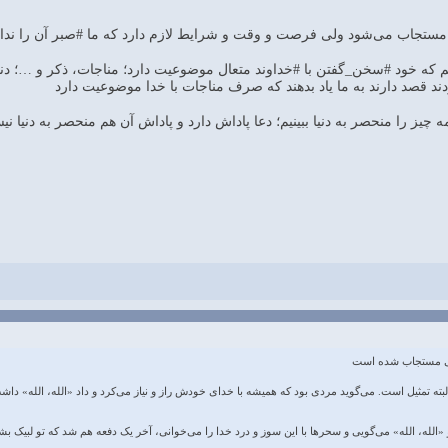
یم که خود #سخن_گفتن با #خداوند متعال موضوعیت دارد؛ مناجات، ذکر و …؛ دنبال
‌کردند قصد دارند به ما یاد بدهند که صرف مناجات با خدا موضوعیت دارد
ید همه چیز را منحصر به دنیا ببینیم؛ دعا پاداش دارد و پاداش آن هم منحصر به د
ی مستجاب شده است
البته تمثیل است. می‌گوید مردی بود که همیشه با خدای خودش راز و نیاز می‌کرد و داد «الله، الله» 
 «الله، الله» می‌گویی و سحرها با این سوز و درد خدا را می‌خوانی، آخر یک دفعه هم شد که تو لبیک بشن