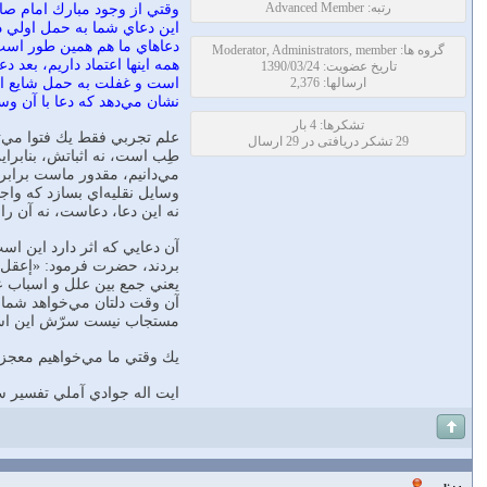
رتبه: Advanced Member
وقتي از وجود مبارك امام صاد
اين دعاي شما به حمل اولي
دعاهاي ما هم همين طور است م
گروه ها: Moderator, Administrators, member
همه اينها اعتماد داريم، بعد
تاریخ عضویت: 1390/03/24
ارسالها: 2,376
است و غفلت به حمل شايع از ط
نشان مي‌دهد كه دعا با آن وسا
تشکرها: 4 بار
علم تجربي فقط يك فتوا مي‌توا
29 تشکر دریافتی در 29 ارسال
طِب است، نه اثباتش، بنابراين
مي‌دانيم، مقدور ماست برابر
وسايل نقليه‌اي بسازد كه وا
نه اين دعا، دعاست، نه آن را
آن دعايي كه اثر دارد اين اس
بردند، حضرت فرمود: «إعقل و توكّل»[7] يعني عِقال بكن زانوي شتر 
يعني جمع بين علل و اسباب عاد
آن وقت دلتان مي‌خواهد شما ي
مستجاب نيست سرّش اين است ك
يك وقتي ما مي‌خواهيم معجزه ب
ايت اله جوادي آملي تفسير 