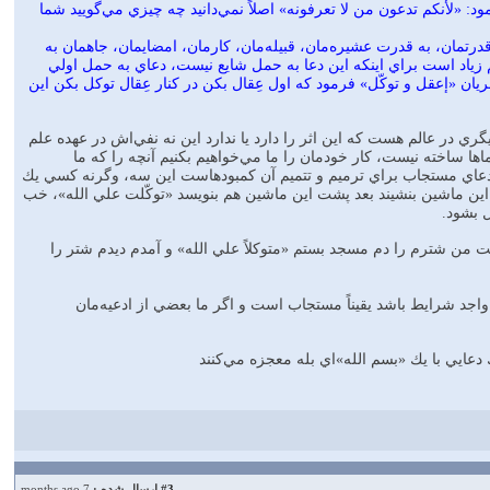
 «لأنكم تدعون من لا تعرفونه» اصلاً نمي‌دانيد چه چيزي مي‌گوييد شما
قدرتمان، به قدرت عشيره‌مان، قبيله‌مان، كارمان، امضايمان، جاهمان به
هم زياد است براي اينكه اين دعا به حمل شايع نيست، دعاي به حمل اولي
يان «إعقل و توكّل» فرمود كه اول عِقال بكن در كنار عِقال توكل بكن اين
يگري در عالم هست كه اين اثر را دارد يا ندارد اين نه نفي‌اش در عهده علم
اها ساخته نيست، كار خودمان را ما مي‌خواهيم بكنيم آنچه را كه ما
و، دعاي مستجاب براي ترميم و تتميم آن كمبودهاست اين سه، وگرنه كسي يك
اين ماشين بنشيند بعد پشت اين ماشين هم بنويسد «توكّلت علي الله»، خب
ل بشود.
فت من شترم را دم مسجد بستم «متوكلاً علي الله» و آمدم ديدم شتر را
 واجد شرايط باشد يقيناً مستجاب است و اگر ما بعضي از ادعيه‌مان
 دعايي با يك «بسم الله»اي بله معجزه مي‌كنند
#3
ارسال شده :
7 months ago