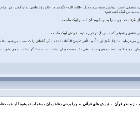
 منطقی است. دهانش بسته شد و دیگر «الله، الله» نگفت. در عالم رؤیا هاتفی به او گفت: چرا مناجات
ب، به من لبیک گفته شود.
 طرف خدا جواب را به تو بگویم: آن الله تو لبیک ماست‌
مین عشق و شوقی که ما در دل تو قرار دادیم، خودش لبیک ماست.
ی‌فرماید: «اللهُمَّ اغْفِرْ لِی الذُّنوبَ الَّتی تَحْبِسُ الدُّعاء»؟ (خدایا آن گناهانی را که سبب می‌
انسان، هم مطلوب است و هم وسیله، یعنی دعا همیشه برای استجابت نیست؛ اگر استجابت هم نشود
ب از منظر قرآن
»
نیایش های قرآنی
»
چرا برخي دعاهايمان مستجاب نميشود؟ ايا همه دعاها