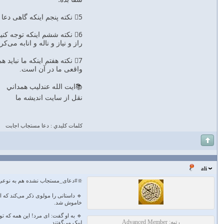
5⃣ نکته پنجم اینکه گاهی دعا مستجاب می‌شود ولی فرصت و وقت و شرایط لازم دارد که ما #صبر آن را نداریم و عجول هستیم؛
6⃣ نکته ششم اینکه توجه کن
راز و نیاز و ناله و انابه می
7⃣ نکته هفتم اینکه ما نبا
واقعی ما در آن است.
📚ايت الله عندليب همداني
نقل از سايت انديشه ما
كلمات كليدي : دعا مستجاب اجابت
ali
❇️#دعای_مستجاب نشده هم به نوع
🔹 داستانی را مولوی ذکر می‌کند که 
خاموش شد.
🔹 به او گفت: ای مرد! این همه که تو
رتبه: Advanced Member
لبیک می‌گفتند.