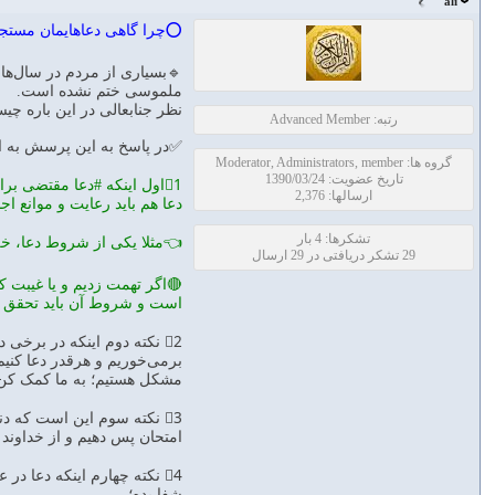
ali
⭕️چرا گاهی دعاهایمان مستج
🔹بسیاری از مردم در سال‌های
ملموسی ختم نشده است.
نظر جنابعالی در این باره چ
رتبه: Advanced Member
✅در پاسخ به این پرسش به ا
گروه ها: Moderator, Administrators, member
تاریخ عضویت: 1390/03/24
1⃣اول اینکه #دعا مقتضی ب
ارسالها: 2,376
دعا هم باید رعایت و موانع ا
تشکرها: 4 بار
👈مثلا یکی از شروط دعا، خل
29 تشکر دریافتی در 29 ارسال
🔴اگر تهمت زدیم و یا غیبت 
است و شروط آن باید تحقق و
2⃣ نکته دوم اینکه در برخی
برمی‌خوریم و هرقدر دعا کنیم
مشکل هستیم؛ به ما کمک کن، 
3⃣ نکته سوم این است که 
امتحان پس دهیم و از خداوند
4⃣ نکته چهارم اینکه دعا د
شفا بده؛