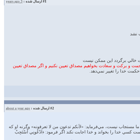
#1
ارسال شده :
3 years ago
ب نشد
 خالي برگردد اين ممكن نيست
مت و بركت و سعادت بخواهيم مصداق تعيين نكنيم و اگر مصداق تعيين
 حكمت خدا را تغيير نمي‌دهد.
#2
ارسال شده :
about a year ago
 ما مستجاب نيست، مي‌فرمايد: «لأنكم تدعون من لا تعرفونه» وگرنه او كه
ت كسي خدا را بخواند و خدا اجابت نكند اگر فرمود: ﴿ادْعُونِي أَسْتَجِبْ