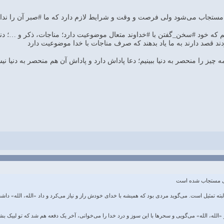
یم که خود #سخن_گفتن با #خداوند متعال موضوعیت دارد؛ مناجات، ذکر و …؛ دنبال
‌کردند قصد دارند به ما یاد بدهند که صرف مناجات با خدا موضوعیت دارد
ید همه چیز را منحصر به دنیا ببینیم؛ دعا پاداش دارد و پاداش آن هم منحصر به د
ی مستجاب شده است
البته تمثیل است. می‌گوید مردی بود که همیشه با خدای خودش راز و نیاز می‌کرد و داد «الله، الله» 
 «الله، الله» می‌گویی و سحرها با این سوز و درد خدا را می‌خوانی، آخر یک دفعه هم شد که تو لبیک بشن