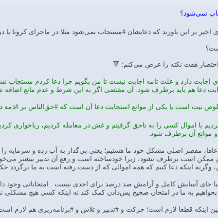
اب نمی‌شود؟
 اخیر بر این باورند که دعایشان #مستجاب نمی‌شود مثلا در ماجرای کرونا یا د
یست؟
ختصار هفت نکته را عرض می‌کنم؛ 🔻
رای اجابت دارد و علت تامه اجابت نیست تا من بگویم چرا دعا کردم مستجاب ن
جابت دعا هم باید برطرف شود. آن مقتضی اگر به این شرط و عدم مانع اضافه شد
وص نیت است یا یکی از موانع استجابت دعا آن است که #حق‌الناس بر #ذمه دا
کردیم یا اموال کسی را به ناحق گرفیتم و غش در معامله کردیم، رباخواری کرد
 موانع آن برطرف شود.
 دعاها، مقصر اصلی مشکل خود ما هستیم؛ یعنی بی‌گدار به آب زده و سرمایه را 
 ممکن است برطرف نشود، زیرا خودساخته است و رفع آن تدبیر بیشتر می‌خواهد. د
وگرنه اینکه دعا کنیم که همه اموالی که از دست رفته است به ما برگردد حکیم
دنیا جای آسایش کامل و آرامش صد درصد برای احدی نیست . امتحاناتی وجود دا
 بخواهیم به ما در امتحان صحیح پس‌دادن کمک کند نه اینکه کسی هیچ مشکلی ند
ر عین اینکه قطعا لازم است؛ حرکت و #تدبیر و تلاش و #برنامه‌ریزی هم لازم است