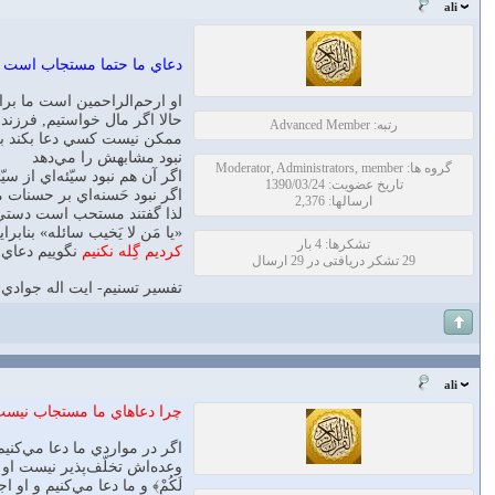
ali
دعاي ما حتما مستجاب است اما
او ارحم‌الراحمين است ما بر
حالا اگر مال خواستيم, فرزند
رتبه: Advanced Member
ممكن نيست كسي دعا بكند با 
نبود مشابهش را مي‌دهد
گروه ها: Moderator, Administrators, member
اگر آن هم نبود سيّئه‌اي از سيّ
تاریخ عضویت: 1390/03/24
اگر نبود حَسنه‌اي بر حسنات م
ارسالها: 2,376
لذا گفتند مستحب است دستي 
«يا مَن لا يَخيب سائله» بنابر
تشکرها: 4 بار
كرديم گِله نكنيم
نگوييم دعاي 
29 تشکر دریافتی در 29 ارسال
تفسير تسنیم- ايت اله جوادي
ali
چرا دعاهاي ما مستجاب نيس
اگر در مواردي ما دعا مي‌كني
وعده‌اش تخلّف‌پذير نيست او فر
لَكُمْ﴾ و ما دعا مي‌كنيم و ا