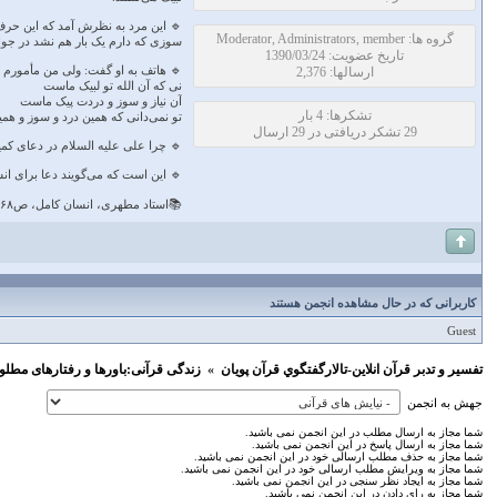
🔹 این مرد به نظرش آمد که این حرف،
گروه ها: Moderator, Administrators, member
سوزی که دارم یک بار هم نشد در جوا
تاریخ عضویت: 1390/03/24
🔹 هاتف به او گفت: ولی من مأمورم از
ارسالها: 2,376
نی که آن الله تو لبیک ماست‌
آن نیاز و سوز و دردت پیک ماست‌
تشکرها: 4 بار
تو نمی‌دانی که همین درد و سوز و ه
29 تشکر دریافتی در 29 ارسال
🔹 چرا علی علیه السلام در دعای کمیل م
🔹 این است که می‌گویند دعا برای 
📚استاد مطهری، انسان کامل، ص۶۸
کاربرانی که در حال مشاهده انجمن هستند
Guest
تفسير و‌ تدبر قرآن انلاين-تالارگفتگوي قرآن پویان
»
زندگی قرآنی:باورها و رفتارهای مطلو
جهش به انجمن
شما مجاز به ارسال مطلب در این انجمن نمی باشید.
شما مجاز به ارسال پاسخ در این انجمن نمی باشید.
شما مجاز به حذف مطلب ارسالی خود در این انجمن نمی باشید.
شما مجاز به ویرایش مطلب ارسالی خود در این انجمن نمی باشید.
شما مجاز به ایجاد نظر سنجی در این انجمن نمی باشید.
شما مجاز به رای دادن در این انجمن نمی باشید.