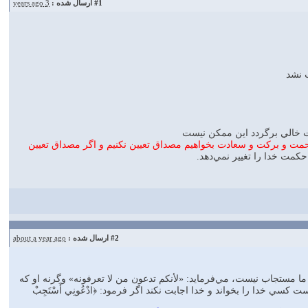
#1
ارسال شده :
3 years ago
ب نشد
 خالي برگردد اين ممكن نيست
مت و بركت و سعادت بخواهيم مصداق تعيين نكنيم و اگر مصداق تعيين
 حكمت خدا را تغيير نمي‌دهد.
#2
ارسال شده :
about a year ago
 ما مستجاب نيست، مي‌فرمايد: «لأنكم تدعون من لا تعرفونه» وگرنه او كه
ت كسي خدا را بخواند و خدا اجابت نكند اگر فرمود: ﴿ادْعُونِي أَسْتَجِبْ