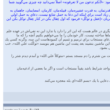
 «لأنكم تدعون من لا تعرفونه» اصلاً نمي‌دانيد چه چيزي مي‌گوييد شما
قدرتمان، به قدرت عشيره‌مان، قبيله‌مان، كارمان، امضايمان، جاهمان به
هم زياد است براي اينكه اين دعا به حمل شايع نيست، دعاي به حمل اولي
يان «إعقل و توكّل» فرمود كه اول عِقال بكن در كنار عِقال توكل بكن اين
يگري در عالم هست كه اين اثر را دارد يا ندارد اين نه نفي‌اش در عهده علم
اها ساخته نيست، كار خودمان را ما مي‌خواهيم بكنيم آنچه را كه ما
و، دعاي مستجاب براي ترميم و تتميم آن كمبودهاست اين سه، وگرنه كسي يك
اين ماشين بنشيند بعد پشت اين ماشين هم بنويسد «توكّلت علي الله»، خب
ل بشود.
فت من شترم را دم مسجد بستم «متوكلاً علي الله» و آمدم ديدم شتر را
 واجد شرايط باشد يقيناً مستجاب است و اگر ما بعضي از ادعيه‌مان
 دعايي با يك «بسم الله»اي بله معجزه مي‌كنند
#3
ارسال شده :
7 months ago