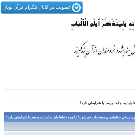
عضویت در کانال تلگرام قرآن پویان
 بايد به اجابت برسد يا شرايطي دارد؟
را برخي دعاهايمان مستجاب نميشود؟ ايا همه دعاها بايد به اجابت برسد يا شرايطي دارد؟