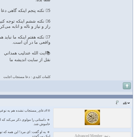
5⃣ نکته پنجم اینکه گاهی دعا مستجاب می‌شود ولی فرصت و وقت و شرایط لازم دارد که ما #صبر آن را نداریم و عجول هستیم؛
6⃣ نکته ششم اینکه توجه کن
راز و نیاز و ناله و انابه می
7⃣ نکته هفتم اینکه ما نبا
واقعی ما در آن است.
📚ايت الله عندليب همداني
نقل از سايت انديشه ما
كلمات كليدي : دعا مستجاب اجابت
ali
❇️#دعای_مستجاب نشده هم به نوع
🔹 داستانی را مولوی ذکر می‌کند که 
خاموش شد.
🔹 به او گفت: ای مرد! این همه که تو
رتبه: Advanced Member
لبیک می‌گفتند.