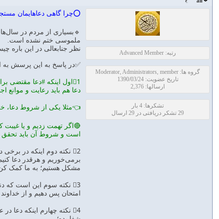
ali
⭕️چرا گاهی دعاهایمان مستج
🔹بسیاری از مردم در سال‌های
ملموسی ختم نشده است.
نظر جنابعالی در این باره چ
رتبه: Advanced Member
✅در پاسخ به این پرسش به ا
گروه ها: Moderator, Administrators, member
تاریخ عضویت: 1390/03/24
1⃣اول اینکه #دعا مقتضی ب
ارسالها: 2,376
دعا هم باید رعایت و موانع ا
تشکرها: 4 بار
👈مثلا یکی از شروط دعا، خل
29 تشکر دریافتی در 29 ارسال
🔴اگر تهمت زدیم و یا غیبت 
است و شروط آن باید تحقق و
2⃣ نکته دوم اینکه در برخی
برمی‌خوریم و هرقدر دعا کنیم
مشکل هستیم؛ به ما کمک کن، 
3⃣ نکته سوم این است که 
امتحان پس دهیم و از خداوند
4⃣ نکته چهارم اینکه دعا د
شفا بده؛