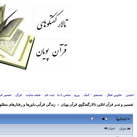
انجمن
عناوین فعال
جستجو
کمک
ورود
تماس با ما
ثبت نام
نقشه سایت
قرآن
تفسیر قر
تفسير و‌ تدبر قرآن انلاين-تالارگفتگوي قرآن پویان
»
زندگی قرآنی:باورها و رفتارهای مطلو
انتخابها
عنوان
عنوان