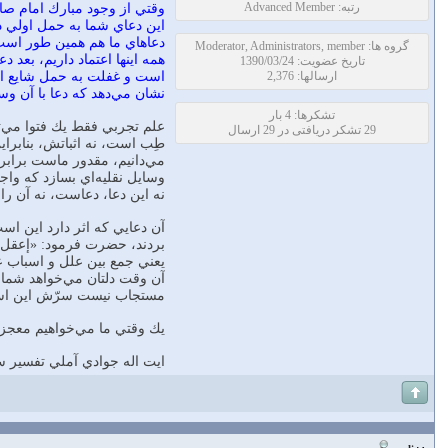
رتبه: Advanced Member
وقتي از وجود مبارك امام صاد
اين دعاي شما به حمل اولي
دعاهاي ما هم همين طور است م
گروه ها: Moderator, Administrators, member
همه اينها اعتماد داريم، بعد
تاریخ عضویت: 1390/03/24
ارسالها: 2,376
است و غفلت به حمل شايع از ط
نشان مي‌دهد كه دعا با آن وسا
تشکرها: 4 بار
علم تجربي فقط يك فتوا مي‌توا
29 تشکر دریافتی در 29 ارسال
طِب است، نه اثباتش، بنابراين
مي‌دانيم، مقدور ماست برابر
وسايل نقليه‌اي بسازد كه وا
نه اين دعا، دعاست، نه آن را
آن دعايي كه اثر دارد اين اس
بردند، حضرت فرمود: «إعقل و توكّل»[7] يعني عِقال بكن زانوي شتر 
يعني جمع بين علل و اسباب عاد
آن وقت دلتان مي‌خواهد شما ي
مستجاب نيست سرّش اين است ك
يك وقتي ما مي‌خواهيم معجزه ب
ايت اله جوادي آملي تفسير 