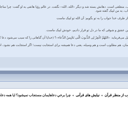
 منطقی است. دهانش بسته شد و دیگر «الله، الله» نگفت. در عالم رؤیا هاتفی به او گفت: چرا مناجات
ب، به من لبیک گفته شود.
 طرف خدا جواب را به تو بگویم: آن الله تو لبیک ماست‌
مین عشق و شوقی که ما در دل تو قرار دادیم، خودش لبیک ماست.
ی‌فرماید: «اللهُمَّ اغْفِرْ لِی الذُّنوبَ الَّتی تَحْبِسُ الدُّعاء»؟ (خدایا آن گناهانی را که سبب می‌
انسان، هم مطلوب است و هم وسیله، یعنی دعا همیشه برای استجابت نیست؛ اگر استجابت هم نشود
ب از منظر قرآن
»
نیایش های قرآنی
»
چرا برخي دعاهايمان مستجاب نميشود؟ ايا همه دعاها