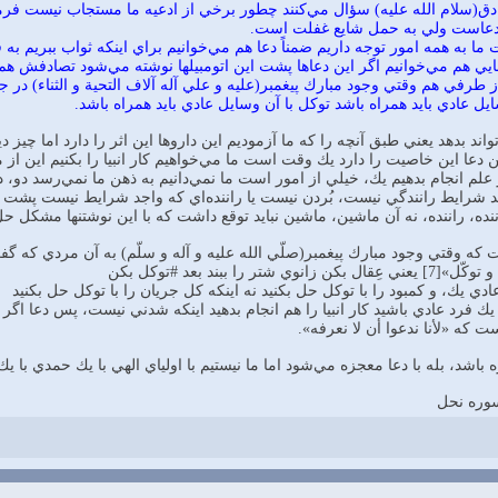
ق(سلام الله عليه) سؤال مي‌كنند چطور برخي از ادعيه‌ ما مستجاب نيست فرمود:
 دعاست ولي به حمل شايع غفلت است.
ا به همه امور توجه داريم ضمناً دعا هم مي‌خوانيم براي اينكه ثواب ببريم به 
 دعايي هم مي‌خوانيم اگر اين دعاها پشت اين اتومبيلها نوشته مي‌شود تصادفش 
رفي هم وقتي وجود مبارك پيغمبر(عليه و علي آله آلاف التحية و الثناء) در جر
يل عادي بايد همراه باشد توكل با آن وسايل عادي بايد همراه باشد.
ند بدهد يعني طبق آنچه را كه ما آزموديم اين داروها اين اثر را دارد اما چيز د
 دعا اين خاصيت را دارد يك وقت است ما مي‌خواهيم كار انبيا را بكنيم اين از م
 علم انجام بدهيم يك، خيلي از امور است ما نمي‌دانيم به ذهن ما نمي‌رسد د
جد شرايط رانندگي نيست، بُردن نيست يا راننده‌اي كه واجد شرايط نيست پشت 
ننده، راننده، نه آن ماشين، ماشين نبايد توقع داشت كه با اين نوشتنها مشكل ح
ت كه وقتي وجود مبارك پيغمبر(صلّي الله عليه و آله و سلّم) به آن مردي كه گ
را ببند بعد #توكل بكن
ي يك، و كمبود را با توكل حل بكنيد نه اينكه كل جريان را با توكل حل بكنيد
ك فرد عادي باشيد كار انبيا را هم انجام بدهيد اينكه شدني نيست، پس دعا اگر
ه «لأنا ندعوا أن لا نعرفه».
اشد، بله با دعا معجزه مي‌شود اما ما نيستيم با اولياي الهي با يك حمدي با يك
سوره نحل