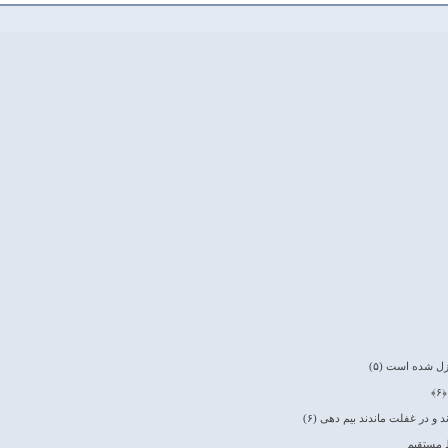
زل شده است (۵)
۶﴾
د و در غفلت ماندند بيم دهى (۶)
 مستقیم