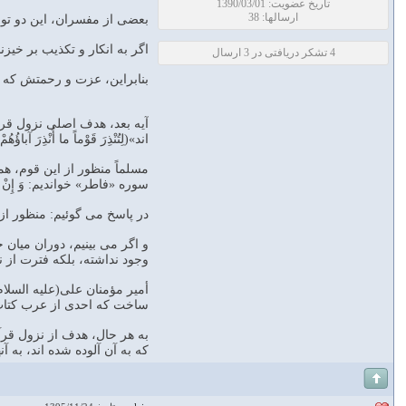
تاریخ عضویت: 1390/03/01
ارسالها: 38
بعضى از مفسران، این دو توص
اگر به انکار و تکذیب بر خیزند
4 تشکر دریافتی در 3 ارسال
بنابراین، عزت و رحمتش که 
آیه بعد، هدف اصلى نزول قرآن 
اند»(لِتُنْذِرَ قَوْماً ما أُنْذِرَ آباؤُهُمْ
سوره «فاطر» خواندیم: وَ إِنْ مِن
در پاسخ مى گوئیم: منظور از 
و اگر مى بینیم، دوران میان 
وجود نداشته، بلکه فترت از ن
أمیر مؤمنان على(علیه السلام) در ای
ساخت که احدى از عرب کتاب آ
به هر حال، هدف از نزول قرآن
که به آن آلوده شده اند، به آ