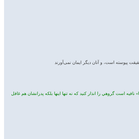
قيقت پيوسته است، و آنان ديگر ايمان نمى‌آورند
 نافيه است گروهي را انذار كنيد كه نه تنها اينها بلكه پدرانشان هم غافل