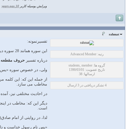
ویرایش بوسیله کاربر
10 years ago
|
rahmat
تفسیرنمونه:
این سوره همانند 28 سوره دیگر قرآن مجید، با «حروف مقطعه» آغاز مى شود (یا و سین).
رتبه: Advanced Member
درباره تفسیر
حروف مقطعه
گروه ها: students, member
تاریخ عضویت: 1390/03/01
ولى، در خصوص سوره «یس» ت
ارسالها: 38
از جمله این که: این کلمه مر
مخاطب مى سازد.
4 تشکر دریافتی در 3 ارسال
در احادیث مختلفى نیز، آمده 
دیگر این که: مخاطب در اینجا
است.
لذا، در روایتى از امام صادق(علیه 
«یس نام رسول خداست و دلیل 