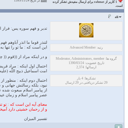
alaie
در تاریخ 1395/11/24
1 کاربر از rahmat برای ارسال مفیدش تشکر کرده
است.
ali
تدبر و فهم سوره يس: فراز 
لتنذر قوما ما انذر آباوهم ف
اين است كه : ما تو را تنها ب
رتبه: Advanced Member
و در اينكه مراد از ((قوم ((
گروه ها: Moderator, Administrators, member
تاریخ عضویت: 1390/03/24
احتمال اول اينكه : مراد قري
ارسالها: 2,374
امت اسماعيل ذبيح اللّه (عليه
تشکرها: 4 بار
احتمال دوم اينكه : منظور از 
29 تشکر دریافتی در 29 ارسال
نبود، بلكه رسالتش جهانى و 
از پيامبر اسلام مبعوث شده ع
عصر پيامبر اسلام و زمان عيس
معناى آيه اين است كه : تو ت
و از رحمان خشيتى دارد آميخت
تفسير الميزان