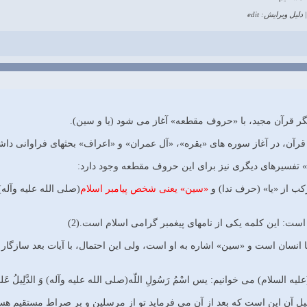
دلیل ویرایش: edit
قرآن، در آغاز سوره هاى «بقره»، «آل عمران» و «اعراف» بحثهاى فراوانى داشته 
فسیرهاى دیگرى نیز براى این حروف مقطعه وجود دارد:
کب از «یا» (حرف ندا) و
«سین» یعنى شخص پیامبر اسلام
(صلى الله علیه وآله)
است: این کلمه یکى از نامهاى پیغمبر گرامى اسلام است.(2)
 انسان است و «سین» اشاره به او است، ولى این احتمال، با آیات بعد سازگار ن
السلام) مى خوانیم: یس اسْمُ رَسُولِ اللّه(صلى الله علیه وآله) وَ الدَّلِیلُ عَلى ذلِکَ ق
آن این است که بعد از آن مى فرماید تو از مرسلین و بر صراط مستقیم هستى