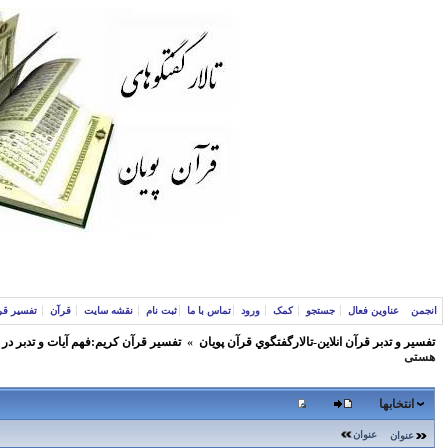
انجمن
عناوین فعال
جستجو
کمک
ورود
تماس با ما
ثبت نام
نقشه سایت
قرآن
تفسیر قر
تفسير و‌ تدبر قرآن انلاين-تالارگفتگوي قرآن پویان
»
تفسير قرآن كريم:فهم آيات و تدبر در
هستی
انتخابها
عنوان
عنوان