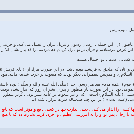
اول سوره يس
هم غافلون (( - اين جمله ، ارسال رسول و تنزيل قرآن را تعليل مى كند. و حرف 
ه اين غرض فرستاديم و قرآن بر تو نازل كرديم كه مردمى را كه پدرانشان انذار نش
 چه كسانى است ، دو احتمال هست :
ش و آنان كه ملحق به قريشند بوده باشد، در اين صورت مراد از ((آباى قريش ((
 السلام )، و همچنين پيغمبرانى ديگر بودند كه مبعوث بر عرب شدند، مانند: هود 
((قوم (( همه مردم معاصر رسول خدا (صلّى اللّه عليه و آله و سلّم ) بوده باشن
عمومى بود. در اين صورت باز منظور از پدران بشر آن روز كه انذار نشده ب
يسى (عليه السلام ) است ، كه او نيز مبعوث بر عامه بشر بود، ناگزير منظور 
ى (عليه السلام ) در اين چند صدساله فترت قرار داشته اند.
نها كسى را انذار مى كنى ، يعنى انذارت تنها در كسى نافع و مؤثر است كه تا
ه با رجاء، پس تو او را به آمرزشى عظيم ، و اجرى كريم بشارت ده كه با هيچ