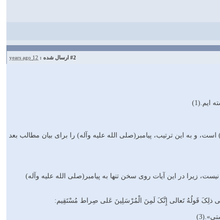
#2
ارسال شده :
12 years ago
ایم.(1)
 است، و به این ترتیب، پیامبر(صلى الله علیه وآله) را براى بیان مطالب بعد
یست، زیرا در این آیات روى سخن تنها به پیامبر(صلى الله علیه وآله)
َولُهُ تَعالى إِنَّکَ لَمِنَ الْمُرْسَلِینَ عَلى صِراط مُسْتَقِیم:
».(3)