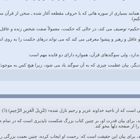
مانند بسیارى از سوره هائى که با حروف مقطعه آغاز شده ـ سخن از قرآن مجید 
ِیمِ).
 «حکیم» توصیف مى کند، در حالى که حکمت، معمولاً صفت شخص زنده و عاقل
 عاقل و رهبر و پیشوا معرفى مى کند که مى تواند درهاى حکمت را به روى انسا
د ندارد، ولى سوگندهاى قرآن، همواره داراى دو فایده مهم است:
یگر، بیان عظمت چیزى که به آن سوگند یاد مى شود، زیرا هیچ کس به موجودا
که از ناحیه خداوند عزیز و رحیم نازل شده» (تَنْزِیلَ الْعَزِیزِ الرَّحِیمِ).(5)
د، براى بیان قدرت او، بر چنین کتاب بزرگ شکست ناپذیرى است که در تمام 
ا از صفحه دلها محو کند.
د، براى بیان این حقیقت است که: رحمت او ایجاب کرده، چنین نعمت بزرگى را در 