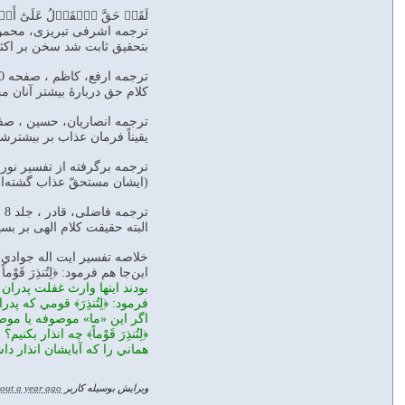
لَقَدۡ حَقَّ ٱلۡقَوۡلُ عَلَىٰٓ أَكۡثَ
ترجمه اشرفی تبریزی، محمود ،
بتحقيق ثابت شد سخن بر اكث
ترجمه ارفع، کاظم ، صفحه 440
كلام حق دربارۀ بيشتر آنان م
ترجمه انصاریان، حسین ، صفحه 
يقيناً فرمان عذاب بر بيشتر
ترجمه برگرفته از تفسير نور،
(ايشان مستحقّ عذاب گشته‌اند
ترجمه فاضلی، قادر ، جلد 8 ، صفحه 167
البته حقيقت كلام الهى بر بسيا
خلاصه تفسير ايت اله جوادي 
اين‌جا هم فرمود: ﴿لِتُنذِرَ قَوْماً م
بودند اينها وارث غفلت پدران
فرمود: ﴿لِتُنذِرَ﴾ قومي كه پ
اگر اين «ما» موصوفه يا موصوله 
﴿لِتُنذِرَ قَوْماً﴾ چه انذار بكنيم؟
هماني را كه آبايشان انذار داشت
ویرایش بوسیله کاربر
out a year ago