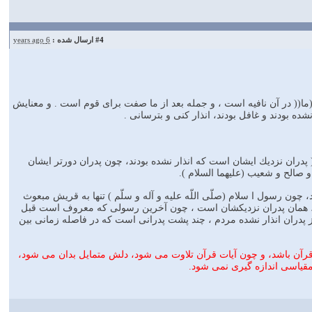
#4
ارسال شده :
6 years ago
((ما(( در آن نافيه است ، و جمله بعد از ما صفت براى قوم است . و معنايش
ده بودند و غافل بودند، انذار كنى و بترسانى .
 پدران نزديك ايشان است كه انذار نشده بودند، چون پدران دورتر ايشان
و صالح و شعيب (عليهما السلام ).
د، چون رسول ا سلام (صلّى اللّه عليه و آله و سلّم ) تنها به قريش مبعوث
ودند، همان پدران نزديكشان است ، چون آخرين رسولى كه معروف است قبل
از پدران انذار نشده مردم ، چند پشت پدرانى است كه در فاصله زمانى بين
بع قرآن باشد، و چون آيات قرآن تلاوت مى شود، دلش متمايل بدان مى شود،
 مقياسى اندازه گيرى نمى شود.