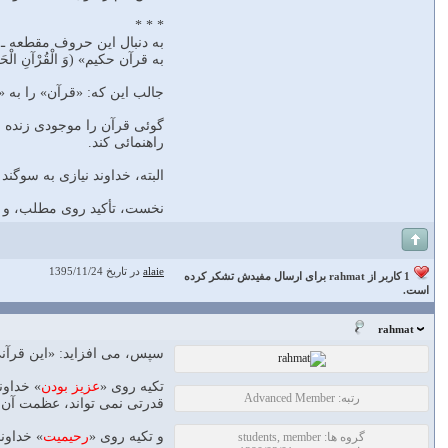
* * *
به دنبال این حروف مقطعه ـ ه
به قرآن حکیم» (وَ الْقُرْآنِ الْحَک
جالب این که: «قرآن» را به
گوئى قرآن را موجودى زنده و
راهنمائى کند.
البته، خداوند نیازى به سوگن
نخست، تأکید روى مطلب، و د
alaie
در تاریخ 1395/11/24
1 کاربر از rahmat برای ارسال مفیدش تشکر کرده
است.
rahmat
سپس، مى افزاید: «این قرآنى است 
تکیه روى «
عزیز بودن
» خداون
رتبه: Advanced Member
قدرتى نمى تواند، عظمت آن ر
و تکیه روى «
رحیمیت
» خداون
گروه ها: students, member