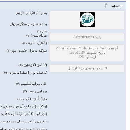
admin
بِسْمِ اللَّهِ الرَّحْمَنِ الرَّحِيمِ
به نام خداوند رحمتگر مهربان
يس ﴿۱﴾
يس[/ياسين] (۱)
رتبه: Administration
وَالْقُرْآنِ الْحَكِيمِ ﴿۲﴾
گروه ها: Administrators, Moderator, member
سوگند به قرآن حكمت‏ آموز (۲)
تاریخ عضویت: 1391/10/20
ارسالها: 426
إِنَّكَ لَمِنَ الْمُرْسَلِينَ ﴿۳﴾
9 تشکر دریافتی در 9 ارسال
كه قطعا تو از [جمله] پيامبرانى (۳)
عَلَى صِرَاطٍ مُّسْتَقِيمٍ ﴿۴﴾
بر راهى راست (۴)
تَنزِيلَ الْعَزِيزِ الرَّحِيمِ ﴿۵﴾
[و كتابت] از جانب آن عزيز مهربان نا
لِتُنذِرَ قَوْمًا مَّا أُنذِرَ آبَاؤُهُمْ فَهُمْ غَافِلُونَ ﴿
تا قومى را كه پدرانشان بيم‏داده نشدن
کلمات کلیدی:یس یاسین پیامبر صراط