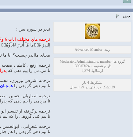
ali
تدبر در سوره يس :
ترجمه هاي مختلف ايات 6 و7 سوره يس
لِتُنذِرَ قَوۡما مَّآ أُنذِرَ ءَابَآؤُهُمۡ
رتبه: Advanced Member
معنای ماانذر چیست؟ ایا ما ن
گروه ها: Moderator, Administrators, member
ترجمه ارفع ، کاظم ، صفحه 440
تاریخ عضویت: 1390/03/24
تا مردمى را بيم دهى كه
پدرا
ارسالها: 2,374
ترجمه اشرفی تبریزی، محمود ،
تشکرها: 4 بار
تا بيم دهى گروهى را
همچنان 
29 تشکر دریافتی در 29 ارسال
ترجمه انصاریان، حسین ، صفحه 
تا مردمى را بيم دهى كه پدران
ترجمه برگرفته از تفسیر ابو 
تا بيم كنى گروهى را كه بيم نك
ترجمه شعرانی ، ابوالحسن ، ص
تا بيم دهى گروهى را هم چنان