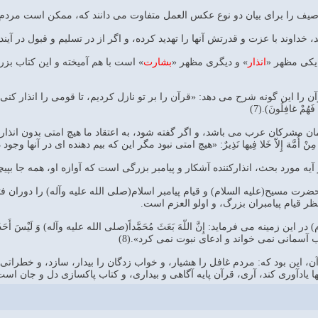
یف را براى بیان دو نوع عکس العمل متفاوت مى دانند که، ممکن است مردم د
، خداوند با عزت و قدرتش آنها را تهدید کرده، و اگر از در تسلیم و قبول در آیند،
یکى مظهر «
انذار
» و دیگرى مظهر «
بشارت
» است با هم آمیخته و این کتاب بزر
را این گونه شرح مى دهد: «قرآن را بر تو نازل کردیم، تا قومى را انذار کنى، که
 فَهُمْ غافِلُونَ).(7)
ْ أُمَّة إِلاّ خَلا فِیها نَذِیرٌ: «هیچ امتى نبود مگر این که بیم دهنده اى در آنها وجو
آیه مورد بحث، انذارکننده آشکار و پیامبر بزرگى است که آوازه او، همه جا بپی
حضرت مسیح(علیه السلام) و قیام پیامبر اسلام(صلى الله علیه وآله) را دوران 
ظر قیام پیامبران بزرگ، و اولو العزم است.
ن زمینه مى فرماید: إِنَّ اللّهَ بَعَثَ مُحَمَّداً(صلى الله علیه وآله) وَ لَیْسَ أَحَدٌ مِنَ 
سمانى نمى خواند و ادعاى نبوت نمى کرد».(8)
، این بود که: مردم غافل را هشیار، و خواب زدگان را بیدار، سازد، و خطراتى 
نها یادآورى کند، آرى، قرآن پایه آگاهى و بیدارى، و کتاب پاکسازى دل و جان است