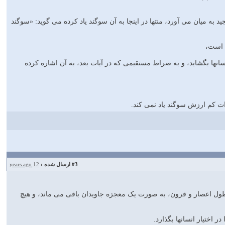
به میان مى آورد، منتها در اینجا به آن سوگند یاد کرده مى گوید: «سوگند
 است،
نها بگشاید، و به صراط مستقیمى که در آیات بعد، به آن اشاره کرده
ت کم ارزش سوگند یاد نمى کند.
#3
ارسال شده :
12 years ago
طول اعصار و قرون، به صورت یک معجزه جاویدان باقى مى ماند، و هیچ
اختیار انسانها بگذارد.