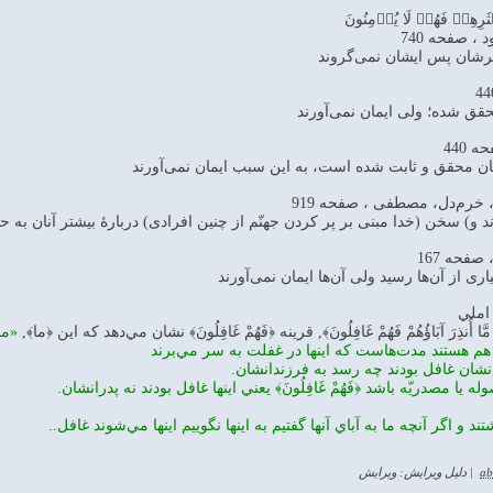
رِهِمۡ فَهُمۡ لَا يُؤۡمِنُونَ
 صفحه 740
رشان پس ايشان نمى‌گروند
حقق شده؛ ولى ايمان نمى‌آورند
440
شان محقق و ثابت شده است، به اين سبب ايمان نمى‌آورند
 خرم‌دل، مصطفی ، صفحه 919
 و) سخن (خدا مبنى بر پر كردن جهنّم از چنين افرادى) دربارۀ بيشتر آنان به ح
رى از آن‌ها رسيد ولى آن‌ها ايمان نمى‌آورند
املي
َّا أُنذِرَ آبَاؤُهُمْ فَهُمْ غَافِلُونَ﴾, قرينه ﴿فَهُمْ غَافِلُونَ﴾ نشان مي‌دهد كه اين ﴿ما﴾,
«ما»
 هم هستند مدت‌هاست كه اينها در غفلت به سر مي‌برند
درانشان غافل بودند چه رسد به فرزندانشان.
يا مصدريّه باشد ﴿فَهُمْ غَافِلُونَ﴾ يعني اينها غافل بودند نه پدرانشان.
ند و اگر آنچه ما به آباي آنها گفتيم به اينها نگوييم اينها مي‌شوند غافل..
ab
|
دلیل ویرایش: ویرایش