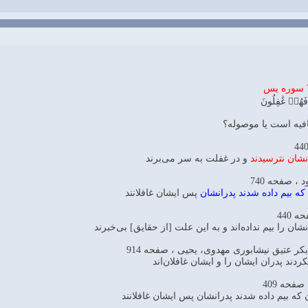
 فَهُمۡ غَٰفِلُونَ
افیه است یا موصوله؟
نشان نترسيدند
و در غفلت به سر مى‌برند
 صفحه 740
كه بيم داده شدند پدرانشان
پس ايشان غافلانند
440
شان را بيم نداده‌اند و به اين علت [از حقايق] بى‌خبرند
بکر عتیق نیشابوری مهدوی، یحیی ، صفحه 914
ردند پدران ايشان را و ايشان غافلان‌اند
فحه 409
 كه بيم داده شدند پدرانشان پس ايشان غافلانند