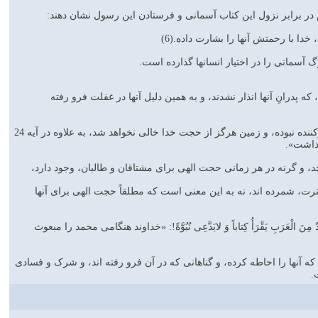
ر برابر نزول این کتاب آسمانى و فرستادن این رسول نشان دهند:
 خدا با رحمتش آنها را بشارت داده.(6)
گ آسمانى را در اختیار انسانها گذارده است.
 پدرانِ آنها انذار نشدند، و به همین دلیل آنها در غفلت فرو رفته
مسلماً منظور از این قوم، همان مشرکان عرب مى باشد، و اگر گفته شود، به اعتقاد ما هیچ امتى بدون انذارکننده نبوده، و زمین هرگز از حجت خدا خالى نخواهد شد، به علاوه در آیه 24
د داشت».
چد، و گرنه در هر زمانى حجت الهى براى مشتاقان و طالبان، وجود دارد،
فترت، شمرده اند، نه به این معنى است که مطلقاً حجت الهى براى آنها
الْعَرَبِ یَقْرَأُ کِتاباً وَ لایَدَّعِی نُبُوَّةً!: «خداوند هنگامى محمد را مبعوث
که آنها را احاطه کرده، و گناهانى که در آن فرو رفته اند، و شرک و فسادى
.