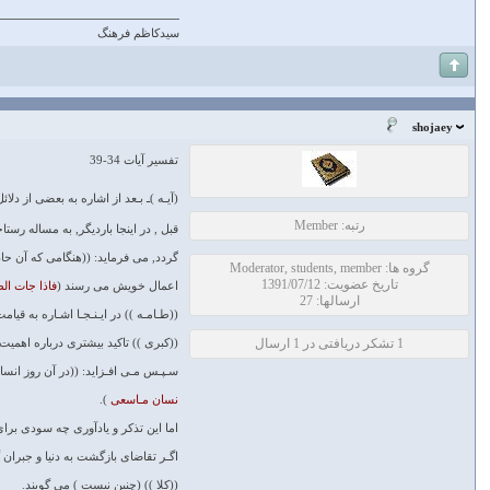
سیدکاظم فرهنگ
shojaey
تفسیر آیات 34-39
(آیـه )ـ بـعد از اشاره به بعضى از دلائل
رتبه: Member
قبل , در اینجا باردیگر, به مساله رس
گردد, مى فرماید: ((هنگامى که آن حاد
گروه ها: Moderator, students, member
تاریخ عضویت: 1391/07/12
اعمال خویش مى رسند (
فاذا جات ال
ارسالها: 27
((طـامـه )) در ایـنـجـا اشـاره به ق
1 تشکر دریافتی در 1 ارسال
((کبرى )) تاکید بیشترى درباره اهمی
سـپـس مـى افـزاید: ((در آن روز انس
نسان مـاسعى
).
اما این تذکر و یادآورى چه سودى براى
اگـر تقاضاى بازگشت به دنیا و جبران 
((کلا )) (چنین نیست ) مى گویند.