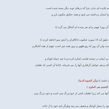
بد فایده اى ندارد چرا که درهاى توبه دیگر بسته شده است .
روح انسان برداشته مى شود و همه حقایق مکنون بارز و
(در آن روز) جهنم براى هر بیننده اى آشکار مى گردد))
هر سو احاطه کرده ))
 است ولى آن روز که روزظهور و بروز همه چیز است جهنم از همه آشکارتر
ى ایمان در صحنه قیامت اشاره کرده و با چند جمله کوتاه و
ند و هم عوامل گرفتارى آنها را, مى فرماید: ((اما آن کسى که طغیان
 داشته )) (
وآثر الحیوة الدنیا
).
الجحیم هى الماوى
).
آنها مى کند زیرا طغیان ناشى از خودبزرگ بینى است و خود بزرگ بینى
 را بسیار کوچک و ضعیف مى بیند وهرگز پاى خود را از جاده