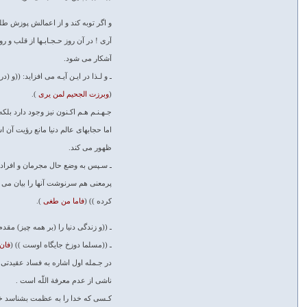
و اگر توبه کند و از اعمالش پوزش طل
آرى ! در آن روز حـجـابـها از قلب و 
آشکار مى شود.
ـ و لـذا در ایـن آیـه مى افزاید: ((و 
(
وبرزت الجحیم لمن یرى
).
جـهـنـم هـم اکـنون نیز وجود دارد بلکه طبق آیه 54 سوره عنکبوت ((کافران را از
اما حجابهاى عالم دنیا مانع رؤیت آن
ظهور مى کند.
ـ سـپس به وضع حال مجرمان و افراد ب
پرمعنى هم سرنوشت آنها را بیان مى ک
کرده )) (
فاما من طغى
).
ـ ((و زندگى دنیا را (بر همه چیز) مقدم
ـ ((مسلما دوزخ جایگاه اوست )) (
فان 
در جـمله اول اشاره به فساد عقیدتى 
ناشى از عدم معرفة اللّه است .
کـسى که خدا را به عظمت بشناسد خود