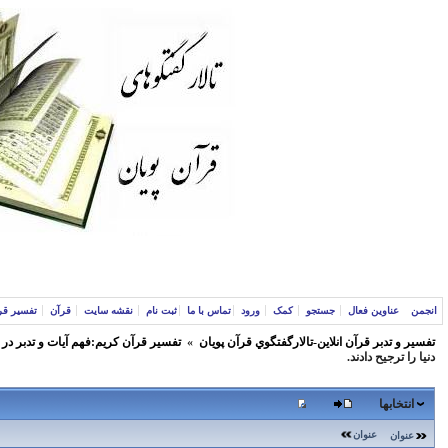
انجمن
عناوین فعال
جستجو
کمک
ورود
تماس با ما
ثبت نام
نقشه سایت
قرآن
تفسیر قر
تفسير و‌ تدبر قرآن انلاين-تالارگفتگوي قرآن پویان
»
تفسير قرآن كريم:فهم آيات و تدبر در
دنیا را ترجیح دادند.
انتخابها
عنوان
عنوان