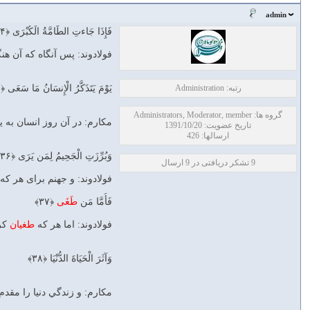
admin
فَإِذَا جَاءتِ الطَّامَّةُ الْكُبْرَى ﴿۳۴﴾
فولادوند: پس آنگاه كه آن ه
رتبه: Administration
يَوْمَ يَتَذَكَّرُ الْإِنسَانُ مَا سَعَى ﴿۳۵﴾
گروه ها: Administrators, Moderator, member
مکارم: در آن روز انسان به ي
تاریخ عضویت: 1391/10/20
ارسالها: 426
وَبُرِّزَتِ الْجَحِيمُ لِمَن يَرَى ﴿۳۶﴾
9 تشکر دریافتی در 9 ارسال
فولادوند: و جهنم براى هر كه 
فَأَمَّا مَن
طَغَى
﴿۳۷﴾
فولادوند: اما هر كه
طغيان
كر
وَآثَرَ الْحَيَاةَ الدُّنْيَا ﴿۳۸﴾
مکارم: و زندگي دنيا را مقدم