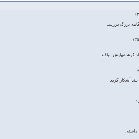
نگامه بزرگ دررسد
اد كوششهايش مي‏افتد.
بيند آشكار گردد
د
 داشته،