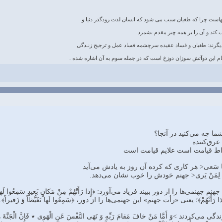
نهاست چرا که طغیان سبب مى شود که انسان لذت زودگذر دنیا و
 کند و آن را بر همه چیز مقدم بشمرد.
دیگرند: طغیان و فساد عقیده سرچشمه فساد عمل و ترجیح زنـدگى
نجام این دوآتش سوزان دوزخ است که در جمله سوم به آن اشاره شده .
ما چه می‌کنید در آنجا؟
 غرق‌کننده
ه اشراط قیامت است علایم قیامت است
نْسانُ ما سَعی‏< هر کاری که کرده آن روز به یادش می‌آید
َحیمُ لِمَنْ یَری< جهنم خودش را خوب نشان می‌دهد.
﴾؛ یعنی «رأت جهنم» این جهنمی‌ها را از دور، ﴿سَمِعُوا لَها تَغَیُّظاً وَ زَفیراً﴾‎‎. >وَ بُرِّزَتِ الْجَحیمُ لِمَنْ یَری<؛
 می‌کردند >وَ أَمَّا مَنْ خافَ مَقامَ رَبِّهِ وَ نَهَی النَّفْسَ عَنِ الْهَوی ٭ فَإِنَّ