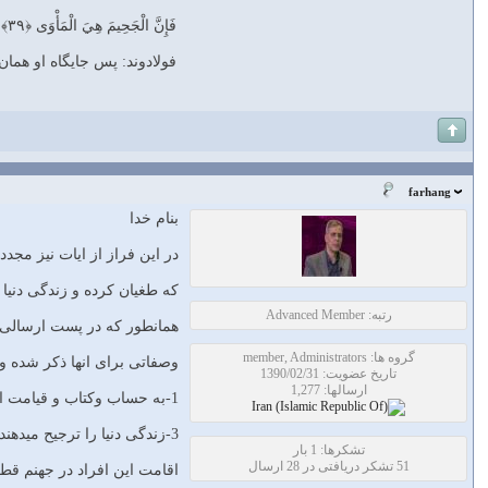
فَإِنَّ الْجَحِيمَ هِيَ الْمَأْوَى ﴿۳۹﴾
فولادوند: پس جايگاه او هم
farhang
بنام خدا
در این فراز از ایات نیز مجد
که طغیان کرده و زندگی دنیا 
رتبه: Advanced Member
همانطور که در پست ارسالی در ایات 15-26 ذکر شد،در این سوره و سوره نبا بر انس
گروه ها: member, Administrators
وصفاتی برای انها ذکر شده و
تاریخ عضویت: 1390/02/31
ارسالها: 1,277
1-به حساب وکتاب و قیامت امید ندارند 2-نشانه ها وفرستاده های خدارا بشدت تکذیب میکنند
3-زندگی دنیا را ترجیح میدهند(که با توجه به عدم اعتقاد به قیامت ،طبیعی است)
تشکرها: 1 بار
51 تشکر دریافتی در 28 ارسال
اقامت این افراد در جهنم ق