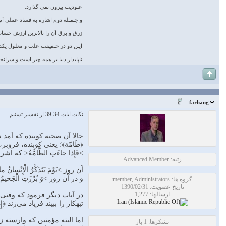
عبودیت بیرون نمى گذارد.
و جـمـله دوم اشاره به فساد عملى آ
زرق و برق آن را بالاترین ارزش حساب
ایـن دو در حـقیقت علت و معلول یک
ناپایدار دنیا بر همه چیز است و سرا
farhang
نکات ایات 34-39 از تفسیر تسنیم
حالا آن صحنه کوبنده که آمد ش
﴿طَامّة﴾؛ یعنی کوبنده، فروبر،
>فَإِذا جاءَتِ الطَّامَّةُ< ک
رتبه: Advanced Member
آن روز >یَوْمَ یَتَذَکَّرُ الْإِ
و در آن روز >وَ بُرِّزَتِ الْج
گروه ها: member, Administrators
تاریخ عضویت: 1390/02/31
ارسالها: 1,277
تبهکار را ببیند فریاد می‌زند ﴿إِذا رَأَتْهُمْ
اما البته مؤمنین که وارسته زندگی
تشکرها: 1 بار