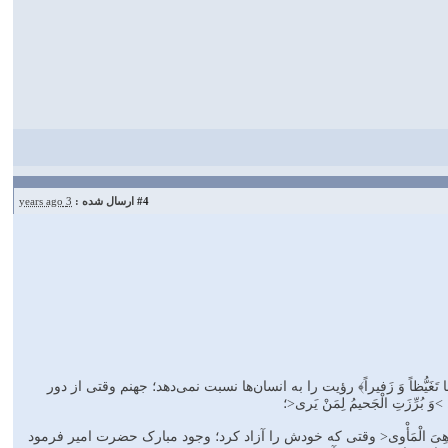
#4
ارسال شده :
3 years ago
در آیات دیگر فرمود که وقتی جهنم جهنمی‌ها را از دور ببیند فریاد می‌آورد: ﴿إِذا رَأَتْهُمْ مِنْ مَکانٍ بَعیدٍ سَمِعُوا لَها تَغَیُّظاً وَ زَفیراً﴾‎‎ رؤیت را به انسان‌ها نسبت نمی‌دهد؛ جهنم وقتی از دور
 الْجَنَّةَ هِیَ الْمَأْوی< وقتی که خودش را آزاد کرد؛ وجود مبارک حضرت امیر فرمود