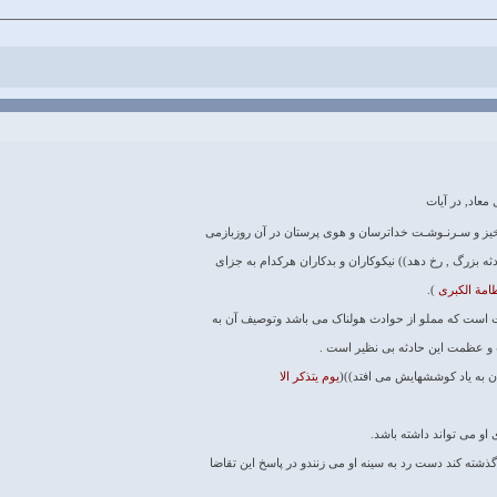
 معاد, در آیات
تاخیز و سـرنـوشـت خداترسان و هوى پرستان در آن روزبازمى
ثه بزرگ , رخ دهد)) نیکوکاران و بدکاران هرکدام به جزاى
طامة الکبرى
).
یامت است که مملو از حوادث هولناک مى باشد وتوصیف آن به
ت و عظمت این حادثه بى نظیر است .
ان به یاد کوششهایش مى افتد))(
یوم یتذکر الا
 او مى تواند داشته باشد.
گذشته کند دست رد به سینه او مى زنندو در پاسخ این تقاضا