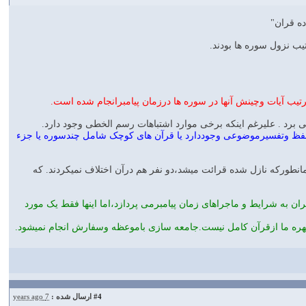
ه قران"
يب نزول سوره ها بودند.
تیب آیات وچینش آنها در سوره ها درزمان پیامبرانجام شده است.
 . علیرغم اینکه برخی موارد اشتباهات رسم الخطی وجود دارد.
ه حفظ وتفسیرموضوعی وجوددارد یا قرآن های کوچک شامل چندسوره یا جزء
قرآن همانطورکه نازل شده قرائت میشد،دو نفر هم درآن اختلاف نمیکردند. که
 به شرایط و ماجراهای زمان پیامبرمی پردازد،اما اینها فقط یک مورد
بهره ما ازقرآن کامل نیست.جامعه سازی باموعظه وسفارش انجام نمیشود.
#4
ارسال شده :
7 years ago