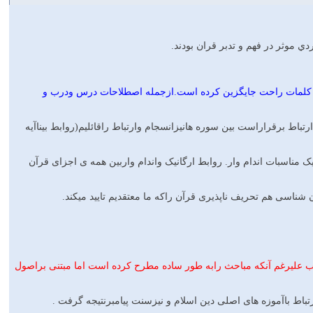
 موثر در فهم و تدبر قران بودند.
با کلمات راحت جایگزین کرده است.ازجمله اصطلاحات درس ودرب و
رتباط برقراراست بین سوره هانیزانسجام وارتباط راقائلیم(روابط بیناآیه
 مناسبات اندام وار. روابط ارگانیک واندام واربین همه ی اجزای قرآن
ناسی هم تحریف ناپذیری قرآن راكه ما معتقدیم تایید میکند.
ب علیرغم آنکه مباحث رابه طور ساده مطرح کرده است اما مبتنی براصول
رتباط باآموزه های اصلی دین اسلام و نیزسنت پیامبرنتیجه گرفت .