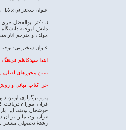
عنوان سخنراني:دلايل 
3-دكتر ابوالفضل حري
دانش آموخته دانشگاه 
مولف و مترجم آثار متع
عنوان سخنراني: توجه ب
ابتدا سیدکاظم فرهنگ م
تبیین محورهای اصلی م
چرا کتاب مبانی و روش
پیرو برگزاری اولين د
قران اموزان دریافت کرد
خوشحال بودند. این باز
قرآن بود، ما را بر آن
رشتۀ تحصیلی منتشر نم