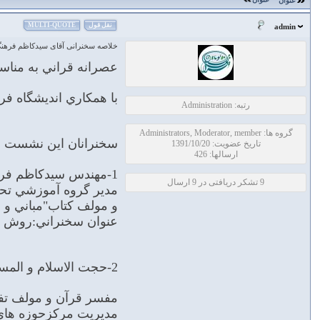
عنوان
نقل قول
MULTI-QUOTE
admin
خلاصه سخنرانی آقای سیدکاظم فرهنگ
عصرانه قراني به مناس
با همكاري انديشگاه فرهنگي ك
رتبه: Administration
گروه ها: Administrators, Moderator, member
سخنرانان اين نشست قر
تاریخ عضویت: 1391/10/20
ارسالها: 426
1-مهندس سيدكاظم فرهنگ
9 تشکر دریافتی در 9 ارسال
مدير گروه آموزشي تحق
و مولف كتاب"مباني و 
عنوان سخنراني:روش س
2-حجت الاسلام و المسلمین عبدالکریم بهجت‌پور
مفسر قرآن و مولف تفس
مديريت مركزحوزه هاي