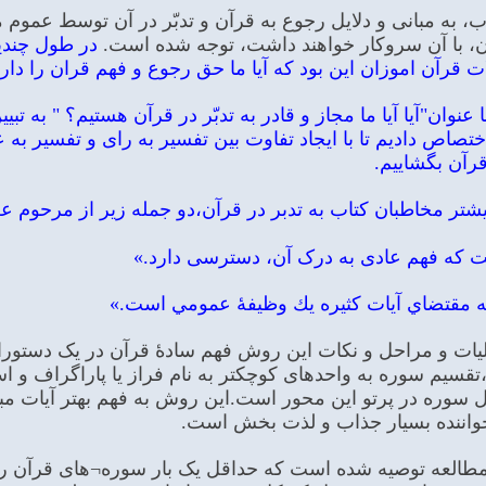
، به مبانی و دلایل رجوع به قرآن و تدبّر در آن توسط عموم 
رآن، با آن سروکار خواهند داشت، توجه شده است.
در طول چندین
 قرآن اموزان این بود که آیا ما حق رجوع و فهم قران را دار
 عنوان"آیا آيا ما مجاز و قادر به تدبّر در قرآن هستيم؟ " به 
تصاص دادیم تا با ایجاد تفاوت بین تفسیر به رای و تفسیر به 
قرآن بگشاییم.
ر مخاطبان کتاب به تدبر در قرآن،دو جمله زیر از مرحوم علام
ت که فهم عادی به درک آن، دسترسی دارد.»
 به مقتضاي آيات كثيره يك وظيفۀ عمومي است.»
ات و مراحل و نکات این روش فهم سادۀ قرآن در یک دستورالع
یم سوره به واحدهای کوچکتر به نام فراز یا پاراگراف و 
وره در پرتو این محور است.این روش به فهم بهتر آیات مبهم
واننده بسیار جذاب و لذت بخش است.
طالعه توصیه شده است که حداقل یک بار سوره¬های قرآن را ب