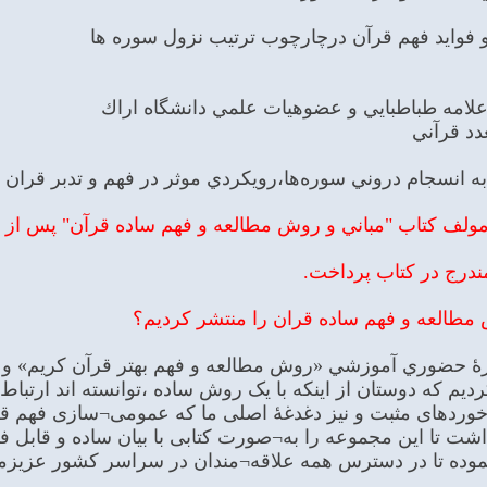
و فوايد فهم قرآن درچارچوب ترتيب نزول سوره ها
علامه طباطبايي و عضوهيات علمي دانشگاه اراك
دد قرآني
ه انسجام دروني سوره‌ها،رويكردي موثر در فهم و تدبر قران
ولف کتاب "مباني و روش مطالعه و فهم ساده قرآن" پس از بیان
ندرج در کتاب پرداخت.
 مطالعه و فهم ساده قران را منتشر کردیم؟
ورۀ حضوري آموزشي «روش مطالعه و فهم بهتر قرآن كريم» و 
یم که دوستان از اینکه با یک روش ساده ،توانسته اند ارتباط 
خوردهای مثبت و نیز دغدغۀ اصلی ما که عمومی¬سازی فهم قرآن
 داشت تا این مجموعه را به¬صورت کتابی با بیان ساده و قابل 
وده تا در دسترس همه علاقه¬مندان در سراسر کشور عزیزمان