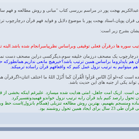
بدالکریم بهجت پور در مراسم بررسی کتاب "مبانی و روش مطالعه و فهم ساد
قران پویان،استاد بهجت پور با موضوع دلايل و فوايد فهم قرآن درچارچوب ترت
یشان بشرح زیر است:
تیب سوره ها درقرآن فعلی توقیفی وبراساس نظرپیامبرانجام شده باشد.البته تر
ن درچارچوب یک مصحف درزمان خلیفه سوم،دیگرکسی دراین مصحف دست نمی برد
رآن هم بایدلزوما براساس همین ترتیب باشد؟خیرهیچ مانعی نداریم.همانطورک
 است که«لو أنّ النّاس قَرَأوا الْقُرآنَ کَما أَنْزَلَ اللهُ ما اختلف اثنان»اگر
تواند یکی از جنبه های این حدیث باشد.
 است. ازیک امت جاهل، امتی هدایت شده میسازد. علیرغم اینکه بخشی از قران
ن تحول رارصد کنیم باید قرآن رابه ترتیب نزول خواندو فهمیدوتفسیرکرد.
ساده ومنسجم بفهمیم، بهترین روش مطالعه تنزیلی (همگام بانزول)است.حظ و
د همین تحول روشمند بود.