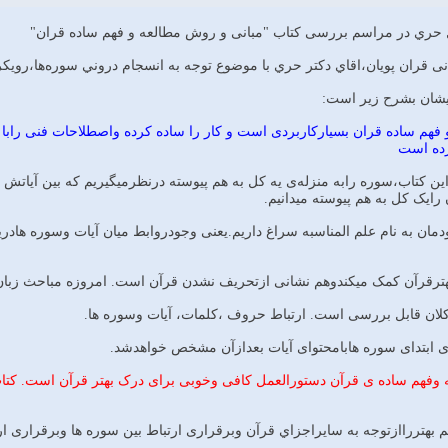
 حري در مراسم بررسی کتاب "مبانی و روش مطالعه و فهم ساده قران"
قران پویان،اقاي دكتر حري با موضوع توجه به انسجام دروني سوره‌ها،رويكردي
یشان بشرح زیر است:
 فهم ساده قران بسیارکاربردی است و کار را ساده کرده واصطلاحات فنی را
رده است
اين كتاب،سوره رابه منزله‌ی یه کل به هم پیوسته درنظرمیگیریم که بین آیاتش ا
 رایک کل به هم پیوسته میدانیم.
ان به نام علم المناسبه سراغ داریم.یعنی وجودروابط میان آیات وسوره هادریک
هترقرآن کمک میکندوهم نشانی ازتحریف نشدن قرآن است. امروزه مباحث زبان ش
ان قابل بررسی است. ارتباط حروف ،کلمات، آیات وسوره ها.
ای ابتدای سوره هابامحتوای آیات بعدازآن مشخص خواهدشد.
 وفهم ساده ی قرآن دستورالعمل کافی وخوبی برای درک بهتر قرآن است. کتا
هم بهترراازتوجه به سایراجزاي قرآن وبرقراری ارتباط بین سوره ها وبرقراری ا