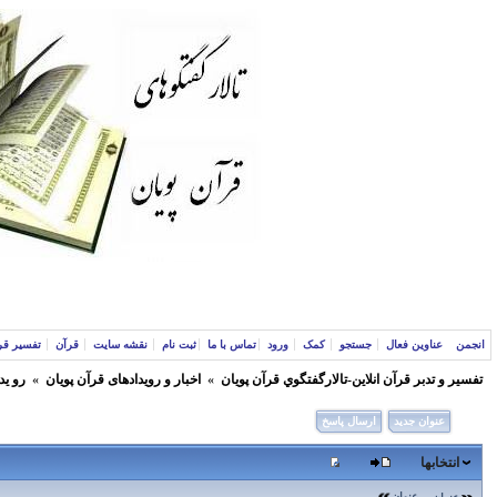
انجمن
عناوین فعال
جستجو
کمک
ورود
تماس با ما
ثبت نام
نقشه سایت
قرآن
تفسیر قر
تفسير و‌ تدبر قرآن انلاين-تالارگفتگوي قرآن پویان
»
اخبار و رویدادهای قرآن پویان
»
رو ید
عنوان جدید
ارسال پاسخ
انتخابها
عنوان