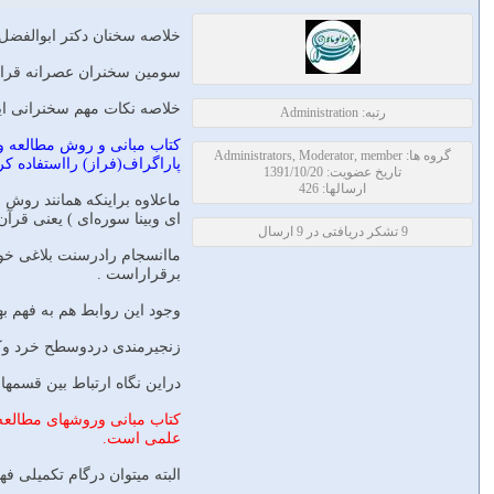
خلاصه سخنان دكتر ابوالفضل
سومین سخنران عصرانه قرانی 
خلاصه نکات مهم سخنرانی ا
رتبه: Administration
کتاب مبانی و روش مطالعه و
گروه ها: Administrators, Moderator, member
پاراگراف(فراز) رااستفاده ک
تاریخ عضویت: 1391/10/20
ارسالها: 426
ماعلاوه براینکه همانند روش 
ای وبینا سوره‌ای ) یعنی قرآن
9 تشکر دریافتی در 9 ارسال
ماانسجام رادرسنت بلاغی خودم
برقراراست .
وجود این روابط هم به فهم ب
زنجیرمندی دردوسطح خرد وکل
دراین نگاه ارتباط بین قسمه
کتاب مبانی وروشهای مطالعه
علمی است.
البته میتوان درگام تکمیلی ف