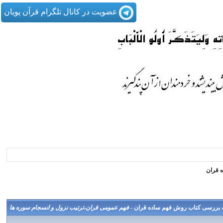
عضویت در کانال تلگرام قرآن پویان
 قران
مه بررسی کتاب روش فهم ساده قران -
فهم عمومی قران،ترتیب نزول و انسجام سوره ها