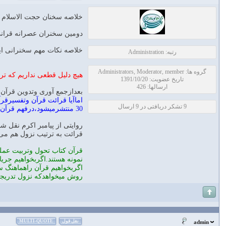
خلاصه سخنان حجت الاسلام ع
دومین سخنران عصرانه قرانی 
خلاصه نکات مهم سخنرانی ا
رتبه: Administration
گروه ها: Administrators, Moderator, member
هیچ دلیل قطعی نداریم که تر
تاریخ عضویت: 1391/10/20
ارسالها: 426
بعدازجمع آوری وتدوین قرآ
اماآیا قرائت قرآن وتفسیرق
9 تشکر دریافتی در 9 ارسال
30 منتشرمیشود،درفهم قرآن هم میتوانیم به ترتیب نزول عمل کنیم که واقعافهم قرآن راساده ترمیکند.
روایتی از پیامبر اکرم نقل شده
قرائت به ترتیب نزول هم می 
قرآن کتاب تحول وتربیت عملی
نمونه هستند.اگربخواهیم جریا
اگربخواهیم قرآن راهماهنگ 
روش میخواهدکه نزول تدریجی قرآن طی 23 سال برای ایجا
نقل قول
MULTI-QUOTE
admin