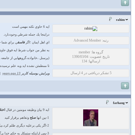
rahim
ايه 6 حاوي نكته مهمي است
دراينجا يك جمله شرطي وجوددارد.
رتبه: Advanced Member
اي اهل ايمان ؛اگر
فاسق
ي براي شما
خ
به نظر من جواب شرط ايه فوق حاوي ي
گروه ها: member
تاریخ عضویت: 1390/03/04
(پرسنل ،خانواده،گروههايي از جامعه و.
ارسالها: 134
تا ممطمئن نشده ايد وبه علم نرسيده ا
5 تشکر دریافتی در 4 ارسال
ویرایش بوسیله کاربر
13 years ago
|
farhang
ایه 9 بیان وظیفه مومنین در قبال
اختل
1-بین انها
صلح
وتفاهم برقرار کنید
2-اگر یکی برعلیه دیگری ظلم کرد،بیکار ننشینید .تلاش کنید (حتی با جنگ)تا ستمکار دست از
3-پس ازاینکه ستمکار به حکم خدا برگشت،وظیفه شما تمام نمیشود.بلکه باید به عدالت میانشان صلح دهید وعدل وانصاف روا دارید.