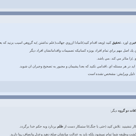
بر
ي اورد ،
تحقيق
كنيد (وبعد اقدام كنيد)تامبادا ازروي جهالت(علم نداشتن )به گروهي اسيب بزنيد كه ب
ك اصل مهم براي تمام افراد بويژه كسانيكه تصميمات واقداماتشان افراد ديگر
.)را متاثر مي كند ،مي باشد.
يد در هر مسئله اي ،اقدامي نكنيد كه بعدا پشيمان و مجبور به تصحيح وجبران ان شويد.
دلیل ویرایش: مشخص نشده است
افات دو گروه
دیگر:
ظلم
بردارد وبه حکم خدا برگردد.