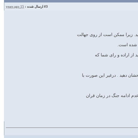
#3
ارسال شده :
15 years ago
ید. زیرا ممکن است از روی جهالت
ج شده است.
شان دهید . درغیر این صورت با
دم ادامه جنگ در زمان قران