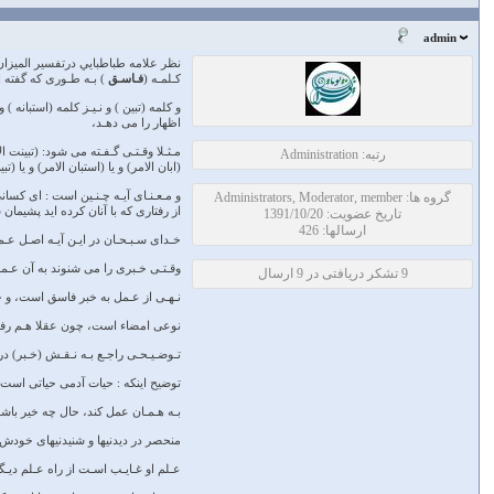
admin
نظر علامه طباطبايي درتفسير الميزا
كـلمـه (
فـاسـق
) بـه طـورى كه گفته 
و كلمه (تبين ) و نـيـز كلمه (استبانه
اظهار را مى دهـد،
مـثـلا وقـتـى گـفـته مى شود: (تبينت ا
رتبه: Administration
(ابان الامر) و يا (استبان الامر) و يا
و مـعـنـاى آيـه چـنـين است : اى كسان
گروه ها: Administrators, Moderator, member
از رفتارى كه با آنان كرده ايد پشيمان 
تاریخ عضویت: 1391/10/20
ارسالها: 426
خـداى سـبـحـان در ايـن آيـه اصـل عـ
وقـتـى خـبرى را مى شنوند به آن عـ
9 تشکر دریافتی در 9 ارسال
نـهـى از عـمل به خبر فاسق است، و 
نوعى امضاء است، چون عقلا هـم رفـت
تـوضـيـحـى راجـع بـه نـقـش (خـبر) د
توضيح اينكه : حيات آدمى حياتى است ع
بـه هـمـان عمل كند، حال چه خير باشد
منحصر در ديدنيها و شنيدنيهاى خودش ن
عـلم او غـايـب اسـت از راه عـلم ديـ