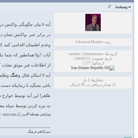
farhang
آیه 6:بیان چگونگی واکنش در برابر یک
در برابر خبر ،واکنش نشان د
رتبه: Advanced Member
وعدم اطمینان اقدامی کنید ک
گروه ها: member, Administrators
آیات 7و8:هماتطور که شما نباید به اخباری که نسبت بان مطمئن نیستید وجاهلید،ترتیب اثر دهید ،پیامبر هم نباید از اراده و رای شما که
تاریخ عضویت: 1390/02/31
ارسالها: 1,277
از اطلاعات غیر موثق نشات گ
آیه 9:امکان قتال و
جنگ
وظلم 
تشکرها: 1 بار
51 تشکر دریافتی در 28 ارسال
باغی بجنگید تا زمانیکه دست ا
ظاهرا این آیه توسط خوارج 
به نیزه کردن توسط سپاه معاو
ویرایش بوسیله کاربر
11 years ago
|
سیدکاظم فرهنگ