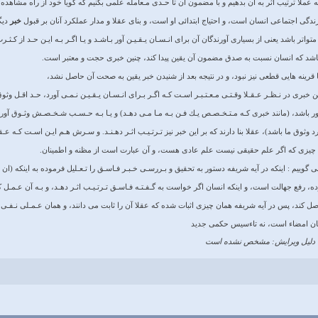
ه عملا ترتيب اثر به آن بدهيم و با مضمون آن تا حـدى مـعامله علمى بكنيم كه گويا خود از راه مشاهده
زندگى اجتماعى انسان است، و احتياج ابتدائى او است، و بناى عقلا و مدار عملكرد آنان بر قبول
خبر
ديگ
تواتر باشد يعنى از بسيارى آورندگان آن براى انـسـان يـقـيـن آور بـاشـد و يـا اگـر بـه ايـن حـد از كـثـ
 باشد كه انسان نسبت به صدق مضمون آن يقين پيدا كند، چنين خبرى حجت و معتبر است.
با قرينه هايى قطعى نيز نبود، و در نتيجه بعد از شنيدن خبر يقين به صحت آن حاصل نشد،
 خبرى در نـظـر عـقـلا وقـتـى مـعـتـبـر اسـت كـه اگـر بـراى انـسـان يـقـيـن نـمـى آورد، حـد اقـل وثوق
اشد، (مانند خبرى كـه مـتـخـصـص يـك فـن بـه مـا مـى دهـد) و يـا بـه حـسـب شـخـصـش وثـوق آور ب
 وثوق ما باشد)، عقلا بنا دارند كه بر اين خبر نيز تـرتـيـب اثـر دهـنـد. و سـرش هـم ايـن اسـت كـه عـقـ
يـا به چيزى كه اگر علم حقيقى نيست علم عادى هست، و آن عبارت است از مظنه و اطمينان.
گوييم : اينكه در آيه شريفه دستور به تحقيق و بـررسـى خـبـر فـاسـق را تـعـليل فرموده به اينكه (ان تص
ده، رفع جهالت است، و اينكه انسان اگر خواست به گـفـتـه فـاسـق تـرتـيـب اثـر دهـد، و بـه آن عـمـل كـ
ل كند، پس در آيه شريفه همان چيزى اثبات شده كه عقلا آن را ثابت مى دانند، و همان عـمـلى نـفـى
همان امضاء است، نه تاءسيس حكمى جدید
دلیل ویرایش: مشخص نشده است