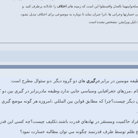
صلحوابینهما بالعدل واقسطوا این است که زمینه های
اختلاف
را عادلانه برطرف کنید. و
سارتها وخرابی ها ،انرا جبران نماید تا دوباره به موضوعی برای اختلاف تبدیل نشود.
دلیل ویرایش: مشخص نشده است
يفه مومنين در برابر
درگيري
هاي دو گروه ديگر ،دو سئوال مطرح است:
 ديگر چيست؟چرا كه مطابق قواين بين المللي ،امروزه هر گونه موضع گيري 
 ظلم توسط طرف قدرتمند چگونه مي توان مطالبه خسارت نمود؟