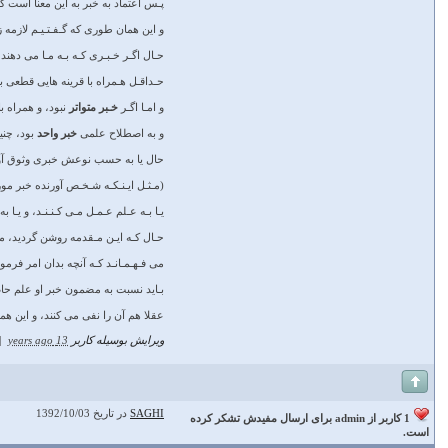
پـس اعتماد به خبر به اين معنا است ك
و اين همان طورى كه گـفـتـيـم لازمه 
حـال اگـر خـبـرى كـه بـه مـا مى دهند م
حـداقـل هـمراه با قرينه هايى قطعى
و امـا اگـر
خـبر متواتر
نبود، و همراه 
و به اصطلاح علمى
خبر واحد
بود، چنين
حال يا به حسب نوعش خبرى وثوق آور ب
(مـثـل ايـنـكـه شـخـص آورنده خبر مورد
يـا بـه عـلم عـمـل مـى كـنـنـد، و 
حـال كـه ايـن مـقدمه روشن گرديد، مى 
مى فـهـمـانـد كـه آنچه بدان امر فرمو
بـايد نسبت به مضمون خبر او علم حاص
عقلا هم آن را نفى مى كنند، و اين 
ویرایش بوسیله کاربر
13 years ago
|
SAGHI
در تاریخ 1392/10/03
1 کاربر از admin برای ارسال مفیدش تشکر کرده
است.