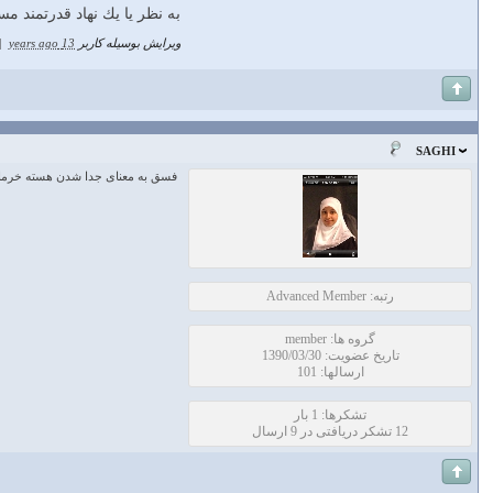
به نظر يا يك نهاد قدرتمند م
ویرایش بوسیله کاربر
13 years ago
|
SAGHI
فسق به معنای جدا شدن هسته خرما
رتبه: Advanced Member
گروه ها: member
تاریخ عضویت: 1390/03/30
ارسالها: 101
تشکرها: 1 بار
12 تشکر دریافتی در 9 ارسال