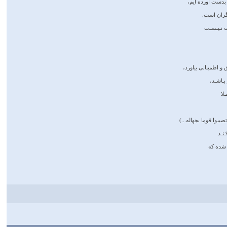
 بدست آورده ايم،
ران است.
رت نـيـسـت
 و اطمينانى بياورد،
ـاشـد،
لا
يبوا قوما بجهاله...)
نـد
 شده كه