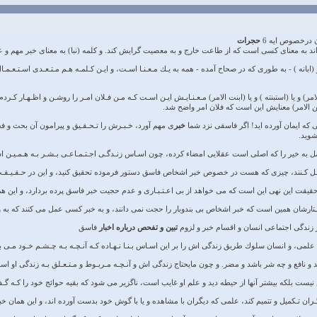
ن درخصوص ايه 6
حجرات
اند به معناى كسى است كه از طاعت خارج و به معصيت گرايش كند. و كلمه (نبا) به معناى خبر مهم و
 ) و (ابانه ) - به طورى كه در صحاح آمده - همه به يـك مـعـنـا اسـت، و ايـن كـلمـه هـم مـتـعـدى اس
لامر) و يا (استبنته ) و يا (ابنت الامر) مـعـنـايـش ايـن اسـت كـه مـن فـلان امـر را روشـن و اظـهـار
 (تبين الامر) معنايش اين است كه فلان امر واضح شد.
ى كه ايمان آورده ايد! اگر فاسقى نزد شما
خبر
ى مهم آورد، خـبـرش را تـحـقـيق و پيرامون آن بحث و فحص
شويد.
مل به خير را كه اصلى است عقلايى امضاء كرده، چون اسـاس زنـدگـى اجـتـمـاعـى بـشـر بـه هـمـيـن ا
مـل كـنند، چيزى كه هست در خصوص خبر اشخاص فاسق دستور فرموده تحقيق كنيد، و اين در حـقـيـقـ
حقيقت اين نهى اين است كه مى خواهد از بى اعـتـبـارى و عدم حجيت خبر فاسق پرده بردارد، و اين 
ارشان همين است كه خبر اشخاص بى بندوبار را حجت نمى دانند، و به خبر كسى عمل مى كنند كه به و
ر زندگى اجتماعى انسان و اقسام خبر و لزوم
تبين و تفحص درباره اخبار
فاسق
لمى، و انسان سلوك طريق زندگى اش را بر اين اسـاس بـنـا نـهـاده كـه آنـچـه بـه چـشـم خـود مـى بـي
 و نافع و چه شر باشد و مضر. و چون مايحتاج زندگى اش و آنـچـه مـربـوط و مـتـعـلق بـه زندگى او ا
يست بلكه بيشتر آنها از حيطه ديد و علم او غايب است، ناگزير مى شود كه بقيه حوائج خود را كـه گـفـت
گـران تـكميل و تتميم كند، علمى كه ديگران با مشاهده و يا با گوش خود بدست آورده اند، و اين همان خ