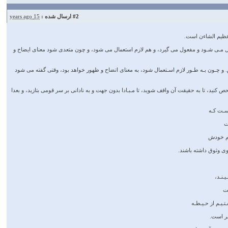
#2
ارسال شده :
15 years ago
 عظيم الشاءن است.
ـتـعـمـال مـى شـود و مفعول مى گيرد، و هم لازم استعمال مى شود، و چون متعدى شود معناى ايضاح و
 كـردم. و چـون بـه طـور لازم اسـتعمال شود، به معناى اتضاح و ظهور خواهد بود، وقتى گفته مى شود
 كنيد، تا به حقيقت آن واقف شويد، تا مـبـادا بدون جهت و به نادانى بر سر قومى بتازيد، و بعدا
سـت كـه
ت
هم خودش
ى وثوق داشته باشند.
ـنـد،
ست
ـيـم از حـيـطـه
بر است.