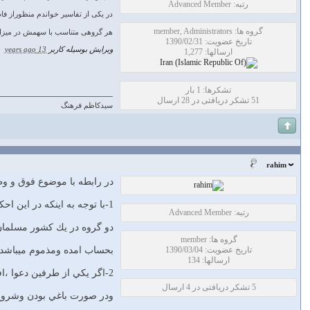
رتبه: Advanced Member
در یکی از تفاسیر خواندم منظوراز فا
گروه ها: member, Administrators
هر گروهی متناسب با سهمش در میزان خ
تاریخ عضویت: 1390/02/31
ویرایش بوسیله کاربر
13 years ago
|
ارسالها: 1,277
تشکرها: 1 بار
51 تشکر دریافتی در 28 ارسال
سیدکاظم فرهنگ
rahim
در رابطه با موضوع فوق و وظ
1-با توجه به اينكه در اين احكام ،مرزهاي جغرافيايي وسياسي جايي ندارد،وظيفه مادربرابر در گيري بين دو كشور مسلمان يا
رتبه: Advanced Member
دو گروه در يك كشور مسلمان
گروه ها: member
تاریخ عضویت: 1390/03/04
بحساب امده ومذموم ميباشد.
ارسالها: 134
2-اگر يكي از طرفين دعوا ،افراد حاكميت ومستقر در نهادهاي قدرت باشند،تكليف چيست؟چه كسي اين قدرت را دارد كه بين طرفين عدل وقسط برقرار كند؟
5 تشکر دریافتی در 4 ارسال
ودر صورت باغي بودن وشروع