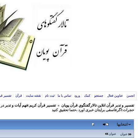
انجمن
عناوین فعال
جستجو
کمک
ورود
تماس با ما
ثبت نام
نقشه سایت
قرآن
تفسیر قر
تفسير و‌ تدبر قرآن انلاين-تالارگفتگوي قرآن پویان
»
تفسير قرآن كريم:فهم آيات و تدبر در
حجرات:اگرفاسقی برایتان خبری اورد ،حتما تحقیق کنید
انتخابها
عنوان
عنوان