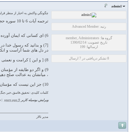
admin1
چگونگي واكنش به اخبار از منظر قرا
ترجمه آيات 6 تا 10 سوره حجرات از ابوالفضل بهرام پور
رتبه: Advanced Member
6) ای کسانی که ایمان آورده اید! اگر فاسقی برایتان خبری آورد ، نیک وارسی کنید تا مبادا به نادانی ، گروهی را آسیب رسانید آن گاه بر آنچه کرده اید پشیمان شوید.
گروه ها: member, Administrators
تاریخ عضویت: 1390/02/14
[7) و بدانید که رسول خدا 
ارسالها: 199
در دل های شما آراست و انکار 
8 تشکر دریافتی در 7 ارسال
8) [ و این ] کرامت و نعمتی از جانب خداوند است و خدا دانای حکیم است.
9) و اگر دو طایفه از مؤمنان
، میانشان به عدالت صلح دهی
10) جز این نیست که مؤمنان با یکدیگر برادرند ، پس میان برادرانتان را اصلاح کنید و از خدا بترسید ، امید که مورد رحمت قرار گیرید
کلمات کلیدی: تحقیق،فاسق،خبر،جنگ،
ویرایش بوسیله کاربر
9 years ago
|
د
مدیر تالار