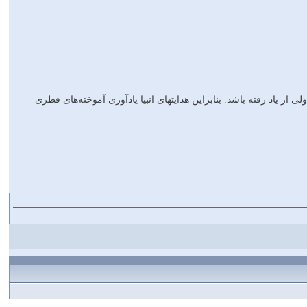
 از ياد رفته باشد. بنابراين هدايتهاى انبيا يادآورى آموخته‌هاى فطرى