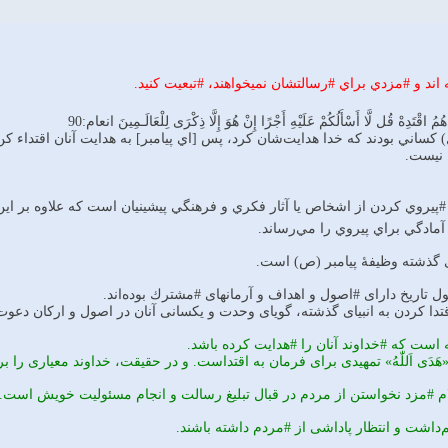
اند و #مزدي براي #رسالتشان نميخواهند، #تبعيت كنيد.
ُمُ اقْتَدِهْ قُل لَّا أَسْأَلُكُمْ عَلَيْهِ أَجْرًا إِنْ هُوَ إِلَّا ذِكْرَى لِلْعَالَـمِينَ انعام:90
قبل) كساني بودند كه خدا هدايت‌شان كرد، پس [اي پيامبر] به هدايت آنان اقتداء
 نيست.
مادگي براي پيروي را مي‌رساند.
اى گذشته وظيفۀ پيامبر (ص) است.
ول تاريخ داراى #اصول و اهداف و آرمانهاى #مشترك بوده‌اند.
ا كردن به انبياى گذشته، گوياى وحدت و يكسانى آنان در اصول و اركان دعوت 
 است كه #خداوند آنان را #هدايت كرده باشد.
َدَى اَللّٰهُ‌» تمهيدى براى فرمان به اقتداست. و در حقيقت، خداوند معيارى را
م #مزد نخواستن از مردم در قبال تبليغ رسالت و انجام مسئوليت خويش است.
م‌داشت و انتظار پاداشى از #مردم داشته باشند.