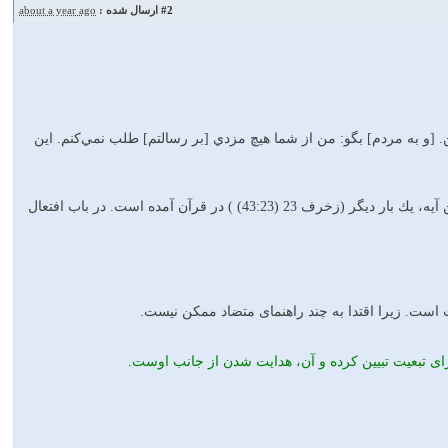
#2
ارسال شده :
about a year ago
 كن. [و به مردم] بگو: من از شما هيچ مزدي [بر رسالتم] طلب نمي‌كنم. اين
-⏪ «اقتداء» از ريشة «قدو»، #پيروي كردن از اشخاص يا آثار فكري و فرهنگي پيشينيان است كه علاوه بر اين آيه، يك بار ديگر (زخرف 23 (43:23) ) در قرآن آمده است. در باب افتعال
است. زيرا اقتدا به چند راهنماى متضاد ممكن نيست.
 براى تبعيت تبيين كرده و آن، هدايت شدن از جانب اوست.