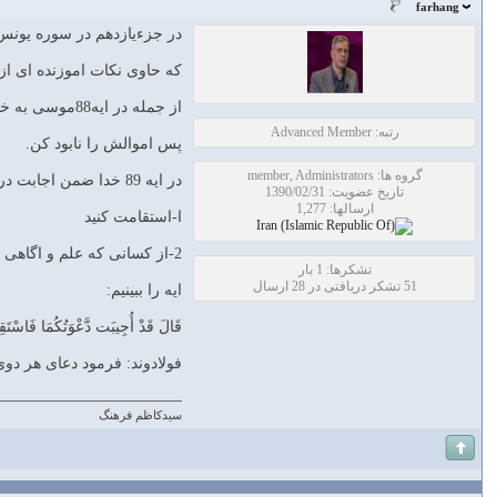
farhang
در جزءیازدهم در سوره یونس 
که حاوی نکات اموزنده ای ا
از جمله در ایه88موسی به خدا شکوه می کند که خدایا به فرعون ،مال و زینت فراوان دادی و او هم با همین ها مردم را از راه تو منحرف می کند.
رتبه: Advanced Member
پس اموالش را نابود کن.
گروه ها: member, Administrators
در ایه 89 خدا ضمن اجابت در خواست موسی و هارون ،انها را به دو نکته فرمان میدهد:
تاریخ عضویت: 1390/02/31
ارسالها: 1,277
ا-استقامت کنید
2-از کسانی که علم و اگاهی ندارند،تبعیت و پیروی نکنید.(در هر زمینه ای)
تشکرها: 1 بار
51 تشکر دریافتی در 28 ارسال
ایه را ببینیم:
قَالَ قَدْ أُجِيبَت دَّعْوَتُكُمَا فَاسْتَق
فولادوند: فرمود دعاى هر دو
سیدکاظم فرهنگ