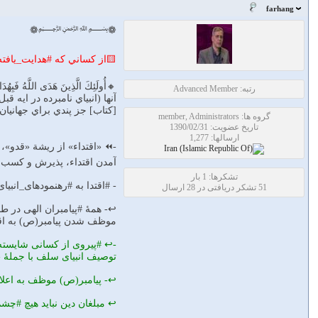
farhang
❁﷽❁
🟨از كساني كه #هدايت_يافته 
🔸أُولَئِكَ الَّذِينَ هَدَى اللَّهُ فَبِهُدَاه
رتبه: Advanced Member
آنها (انبياي نامبرده در ايه 
[كتاب] جز پندي براي جهانيان
گروه ها: member, Administrators
تاریخ عضویت: 1390/02/31
ارسالها: 1,277
آمدن اقتداء، پذيرش و كسب آ
تشکرها: 1 بار
- #اقتدا به #رهنمودهاى_انبي
51 تشکر دریافتی در 28 ارسال
↩️- همۀ #پيامبران الهى در ط
موظف شدن پيامبر(ص) به اقتد
-↩️ #پيروى از كسانى شايسته
توصيف انبياى سلف با جملۀ «ه
↩️- پيامبر(ص) موظف به اعلا
↩️ مبلغان دين نبايد هيچ #چش