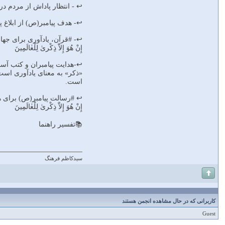
↩️ - انتظار پاداش از مردم د
↩️- هدف پيامبر(ص) از ابلاغ پ
↩️- #قرآن، يادآورى براى جها
إِنْ هُوَ إِلاّٰ ذِكْرىٰ لِلْعٰالَمِينَ‌
↩️-هدايت پيامبران و كتب آس
«ذكر» به معناى يادآورى است و
است.
↩️ #رسالت پيامبر(ص) براى ه
إِنْ هُوَ إِلاّٰ ذِكْرىٰ لِلْعٰالَمِينَ‌
📚تفسير راهنما
سیدکاظم فرهنگ
کاربرانی که در حال مشاهده انجمن هستند
Guest