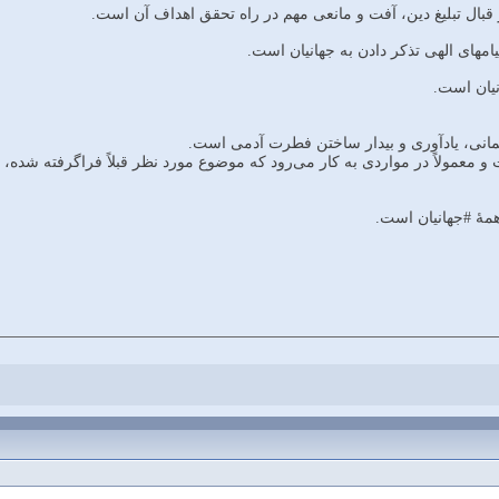
ر قبال تبليغ دين، آفت و مانعى مهم در راه تحقق اهداف آن است.
يامهاى الهى تذكر دادن به جهانيان است.
نيان است.
مانى، يادآورى و بيدار ساختن فطرت آدمى است.
 معمولاً در مواردى به كار مى‌رود كه موضوع مورد نظر قبلاً فراگرفته شده، ولى
مۀ #جهانيان است.