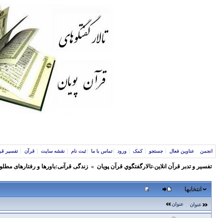
انجمن
عناوین فعال
جستجو
کمک
ورود
تماس با ما
ثبت نام
نقشه سایت
قرآن
تفسیر قر
تفسير و‌ تدبر قرآن انلاين-تالارگفتگوي قرآن پویان
»
زندگی قرآنی:باورها و رفتارهای مطلو
انتخابها
عنوان
عنوان