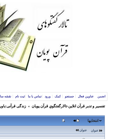
انجمن
عناوین فعال
جستجو
کمک
ورود
تماس با ما
ثبت نام
نقشه سا
تفسير و‌ تدبر قرآن انلاين-تالارگفتگوي قرآن پویان
»
زندگی قرآنی:باور
انتخابها
عنوان
عنوان