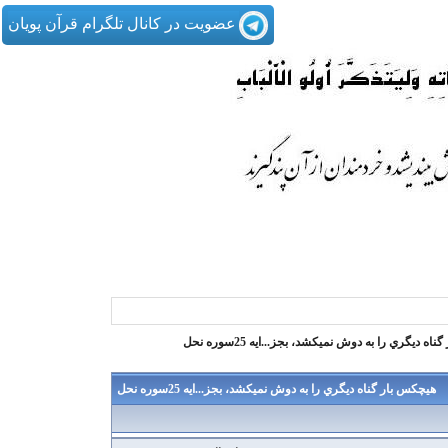
عضویت در کانال تلگرام قرآن پویان
ه ديگري را به دوش نمي‏كشد، بجز...ایه 25سوره نحل
هيچكس بار گناه ديگري را به دوش نمي‏كشد، بجز...ایه 25سوره نحل