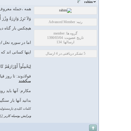
rahim
همه ،جمله معروف 
وَلاَ تَزِرُ وَازِرَةٌ وِزْرَ
رتبه: Advanced Member
هيچكس بار گناه دي
گروه ها: member
تاریخ عضویت: 1390/03/04
ارسالها: 134
اما در
سوره نحل ای
اینها کسانی اند ک
5 تشکر دریافتی در 4 ارسال
لِيَحْمِلُواْ أَوْزَارَهُمْ كَا
فولادوند: تا روز قي
مى‏كشند
مکارم: آنها بايد ر
بدانيد آنها بار سن
کلمات کلیدی:بارمسئولی
ویرایش بوسیله کاربر
 years ago