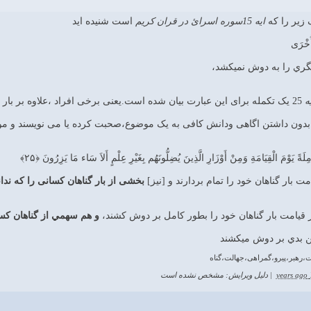
زیر را که
ایه 15سوره اسرائ در قران کریم
است شنیده اید
 أُخْرَى
گري را به دوش نمي‏كشد،
ه
25 یک تکمله برای این عبارت بیان شده است.یعنی برخی افراد ،علاوه بر بار گناه خودشان ،در گناه دیگران هم شریک هستند.
ه بدون داشتن اگاهی ودانش کافی به یک موضوع،صحبت کرده یا می نویسند و مو
مِلَةً يَوْمَ الْقِيَامَةِ وَمِنْ أَوْزَارِ الَّذِينَ يُضِلُّونَهُم بِغَيْرِ عِلْمٍ أَلاَ سَاء مَا يَزِرُونَ ﴿۲۵﴾
امت بار گناهان خود را تمام بردارند و [نيز]
بخشى از بار گناهان كسانى را كه ندانس
وز قيامت بار گناهان خود را بطور كامل بر دوش كشند،
و هم سهمي از گناهان كس
گين بدي بر دوش مي‏كشند
ت،رهبر،پیرو،گمراهی،جهالت،گناه
12
|
دلیل ویرایش: مشخص نشده است