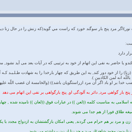
 به آيات بالا(6-9 سوره نور)اگر مرد پنج بار سوگند خورد كه راست مي گويد(كه زنش را در
ست:
ار دارد
ر (زنا) را از خود دور كند, به اين طريق كه چهار بارخدا را به شهادت طـلـبـد كـ
للّه انه لمن الكاذبين ).
ضب خدا بر او باد اگر آن مرد ازراستگويان باشد)) (والخامسة ان غضب اللّه عليه
 پنج بار گواهى مرد, دائر به آلودگى او, پنج بارگواهى بر نفى اين اتهام مى دهد
فقه اسلامى به مناسبت كلمه ((لعن )) در عبارات فوق ((لعان )) ناميده شده ,
يغه طلاق فورا از هم جدا مى شوند.
زن و مرد بر هم حرام مى گردند, يعنى امكان بازگشتشان به ازدواج مجدد با يكد
ا بدون وجود شاهد)از مرد و حد زنا از زن برداشته مى شود.