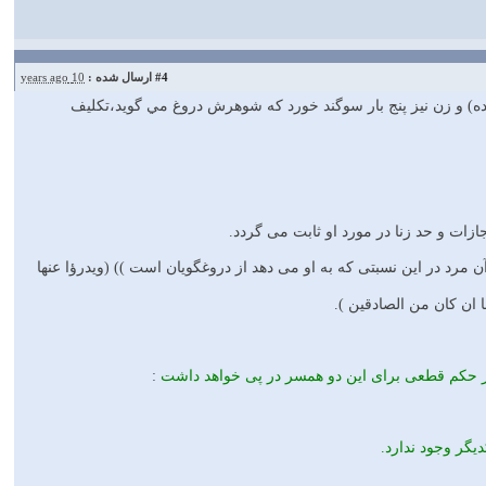
#4
ارسال شده :
10 years ago
 حال زنا ديده) و زن نيز پنج بار سوگند خورد كه شوهرش دروغ مي گويد،تكليف
ه آن مرد در اين نسبتى كه به او مى دهد از دروغگويان است )) (ويدرؤا عنها
ا ان كان من الصادقين ).
 چهار حكم قطعى براى اين دو همسر در پى خواهد داشت
:
يگر وجود ندارد.