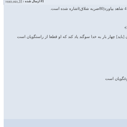
#1
ارسال شده :
10 years ago
[بايد] چهار بار به خدا سوگند ياد كند كه او قطعا از راستگويان است
روغگويان است