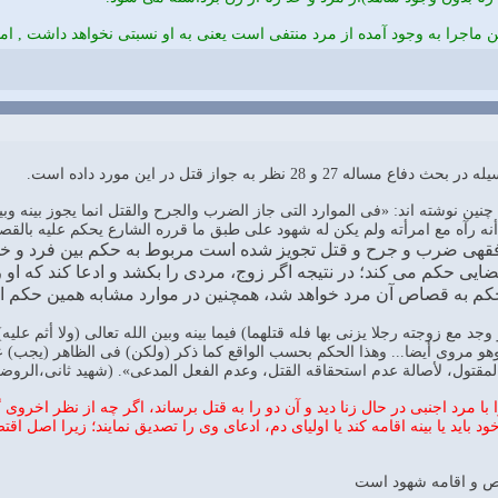
ن ماجرا به وجود آمده از مرد منتفى است يعنى به او نسبتى نخواهد داشت , ام
چنین نوشته اند: «فی الموارد التی جاز الضرب والجرح والقتل انما یجوز بینه 
أنه رآه مع امرأته ولم یکن له شهود علی طبق ما قرره الشارع یحکم علیه بالقصا
فقهی ضرب و جرح و قتل تجویز شده است مربوط به حکم بین فرد و خدا 
ی حکم می کند؛ در نتیجه اگر زوج، مردی را بکشد و ادعا کند که او را
حکم به قصاص آن مرد خواهد شد، همچنین در موارد مشابه همین حکم 
وجد مع زوجته رجلا یزنی بها فله قتلهما) فیما بینه وبین الله تعالی (ولا أثم عل
هو مروی أیضا... وهذا الحکم بحسب الواقع کما ذکر (ولکن) فی الظاهر (یجب) علیه (ا
ول، لأصالة عدم استحقاقه القتل، وعدم الفعل المدعی». (شهید ثانی،الروضه البهیه، ج9، ص
 مرد اجنبی در حال زنا دید و آن دو را به قتل برساند، اگر چه از نظر اخروی
خود باید یا بینه اقامه کند یا اولیای دم، ادعای وی را تصدیق نمایند؛ زیرا اصل