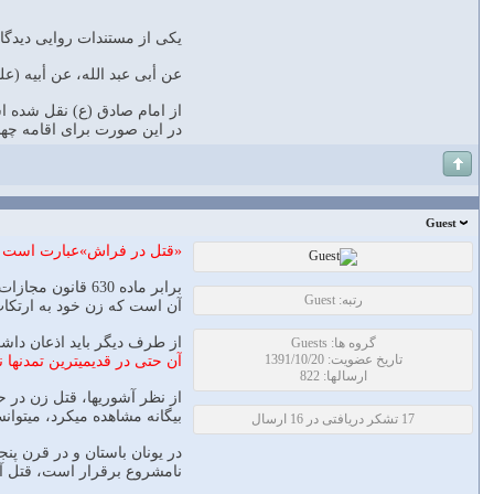
یکی از مستندات روایی دیدگاه
عن أبی عبد الله، عن أبیه (عل
از امام صادق (ع) نقل شده اس
در این صورت برای اقامه چه
Guest
«قتل در فراش»عبارت است از 
برابر ماده 630
رتبه: Guest
آن است که زن خود به ارتکاب 
از طرف دیگر باید اذعان د
گروه ها: Guests
تاریخ عضویت: 1391/10/20
آن حتی در قدیمیترین تمدنها 
ارسالها: 822
از نظر آشوریها، قتل زن در 
بیگانه مشاهده می‏کرد، می‏توان
17 تشکر دریافتی در 16 ارسال
در یونان باستان و در قرن پن
نامشروع برقرار است، قتل آنه