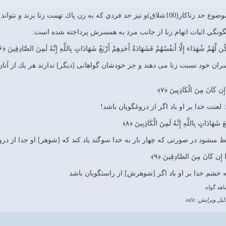
زند و نتواند 4 شاهد بياورد(80ضربه شلاق)اشاره شده است.
ُن لَّهُمْ شُهَدَاء إِلَّا أَنفُسُهُمْ فَشَهَادَةُ أَحَدِهِمْ أَرْبَعُ شَهَادَاتٍ بِاللَّهِ إِنَّهُ لَمِنَ الصَّادِقِينَ ﴿۶﴾
ان خود نسبت زنا مى‏ دهند و جز خودشان گواهانى [ديگر] ندارند هر يك از آنان 
 إِن كَانَ مِنَ الْكَاذِبِينَ ﴿۷﴾
 لعنت خدا بر او باد اگر از دروغگويان باشد!
عَ شَهَادَاتٍ بِاللَّهِ إِنَّهُ لَمِنَ الْكَاذِبِينَ ﴿۸﴾
قط مى‏شود در صورتى كه چهار بار به خدا سوگند ياد كند كه [شوهر] او جدا از د
َا إِن كَانَ مِنَ الصَّادِقِينَ ﴿۹﴾
كه خشم خدا بر او باد اگر [شوهرش] از راستگويان باشد
اهد گواه
لیل ویرایش: edit