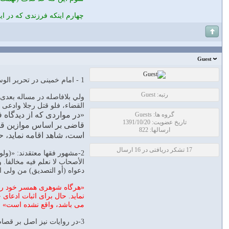
چهارم اينكه فرزندى كه در اي
Guest
1 - امام خمینی در تحریر الوسیله در بحث دفاع مساله 27 و 28 نظر به جواز قتل در اين مورد داده است.
رتبه: Guest
ولي بلافاصله در مساله بعدی 
القضاء، فلو قتل رجلا وادعی 
«در مواردی که از دیدگاه 
گروه ها: Guests
تاریخ عضویت: 1391/10/20
قاضی بر اساس موازین قضای
ارسالها: 822
است، شاهد اقامه نماید، 
17 تشکر دریافتی در 16 ارسال
2-مشهور فقها معتقدند: «(ولو 
الأصحاب لا نعلم فیه مخالفا. و
دعواه (أو التصدیق) من ولی المقت
«هرگاه شوهری همسر خود را با
نماید. حال برای اثبات ادعای 
می باشد، واقع نشده است»
3-در روایات نیز اصل بر قصاص و اقامه شهود است