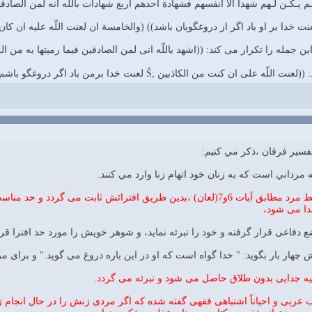
م يـكـن لـهم شهدا الا انفسهم فشهادة احدهم اربع شهادات باللّه انه لمن الصادقي
عنت خدا بر او باد اگر از دروغگويان باشد)) (والخامسة ان لعنت اللّه عليه ان كان
ين جمله را تكرار مى كند: ((اشهد باللّه انى لمن الصادقين فيما رميتها به من 
ى ان كنت من الكاذبين ;Š لعنت خدا برمن باد اگر دروغگو باشم ))."
تفسير فرقان ،ذكر مي كنيم:
 مرداني است كه به زنان خود اتهام زنا وارد مي كنند.
در صورت اداي سوگندها توسط مرد مطابق آيات 6و7(لعان) ،بدين طريق افتر
ا مى شود،
ع دفاعى قرار گرفته و خود را تبرئه نمايد، و شوهر خويش را مورد حد افترا قرا
چهار بار بگويد: " خدا گواه است كه او در اين باره دروغ مى گويد." و براى مر
ه جدايى بدون طلاق حاصل مى شود و تبرئه مى گردد.
 عربى و احياناً اشتباهى فقهى گفته شده كه اگر مردى زنش را در حال انجام زنا