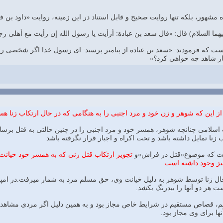
 مشهور، بلکه تنها روایت صحیح و قابل استناد در این زمینه، روایت «داود بن 
یهما السلام) قال: «قال سعد بن عبادة: أرأیت یا رسول الله إن رأیت مع أهلی رجلا
ت که فرمودند: «سعد بن عباده از پیامبر پرسید: ای رسول خدا اگر شخصی را با
ار شاهد چه خواهی کرد؟»
این که شوهر و زن خود و مرد اجنبی را به هنگامی که در حال ارتکاب زنا هست
 قانون مجازات اسلامی چنانچه شوهر، همسر خود و مرد اجنبی را در چنین حالتی به ق
زنا تمایل داشته باشد و تحت اکراه و اجبار قرار نگرفته باشد
اشت که موضوع«قتل در فراش»و
تجویز ارتکاب قتل زنی که به همسر خود خیانت
نیز وجود داشته است.
حال زنا توسط شوهر به دلیل خیانت وی، حق مسلم مرد به شمار می‏رفت.در امپر
ست هر دو آنها را بی‏درنگ بکشد.
جم، قصاص مستقیم در شرایط خاص مجاز بود و به همین دلیل اگر مردی مشاهده می‏
ا برای وی مجاز بود.