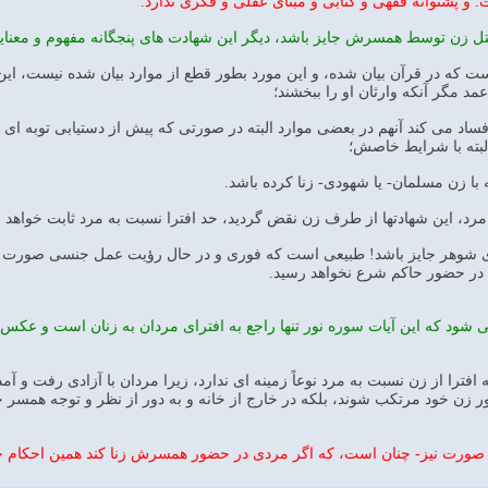
 پشتوانه فقهى و كتابى و مبناى عقلى و فكرى ندارد.
 زن توسط همسرش جايز باشد، ديگر اين شهادت هاى پنجگانه مفهوم و معنايى ن
كه در قرآن بيان شده، و اين مورد بطور قطع از موارد بيان شده نيست، اين مو
مرد، اين شهادتها از طرف زن نقض گرديد، حد افترا نسبت به مرد ثابت خواهد بو
ى شوهر جايز باشد! طبيعى است كه فورى و در حال رؤيت عمل جنسى صورت مى گ
در حضور حاكم شرع نخواهد رسيد.
شود كه اين آيات سوره نور تنها راجع به افتراى مردان به زنان است و عك
ه افترا از زن نسبت به مرد نوعاً زمينه اى ندارد، زيرا مردان با آزادى رفت و 
ر زن خود مرتكب شوند، بلكه در خارج از خانه و به دور از نظر و توجه همسر خو
صورت نيز- چنان است، كه اگر مردى در حضور همسرش زنا كند همين احكام جا