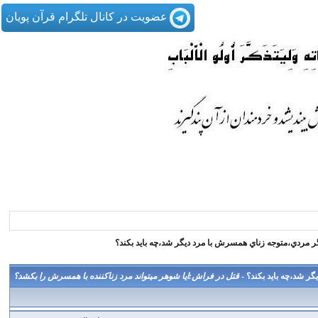
عضویت در کانال تلگرام قرآن پویان
ر مردي،متوجه زناي همسرش با مرد ديگر شد،چه بايد بكند؟
ر شد،چه بايد بكند؟ -
قتل در فراش:ایا شوهر میتواند مرد زناکننده با همسرش را بکشد؟