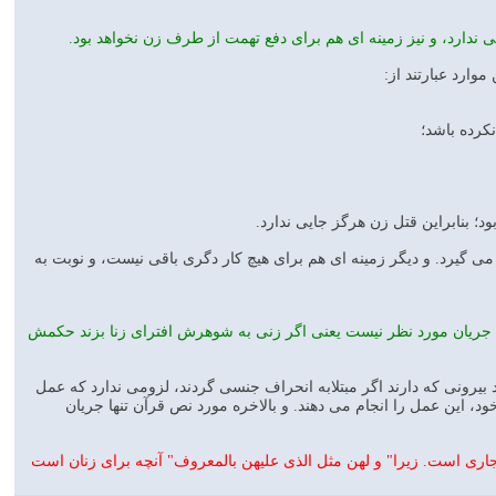
دارد، و نيز زمينه اى هم براى دفع تهمت از طرف زن نخواهد بود.
ارد عبارتند از:
د؛ بنابراين قتل زن هرگز جايى ندارد.
يرد. و ديگر زمينه اى هم براى هيچ كار دگرى باقى نيست، و نوبت به
س جريان مورد نظر نيست يعنى اگر زنى به شوهرش افتراى زنا بزند حكمش
آمد بيرونى كه دارند اگر مبتلابه انحراف جنسى گردند، لزومى ندارد كه عمل
د، اين عمل را انجام مى دهند. و بالاخره مورد نص قرآن تنها جريان
رى است. زيرا" و لهن مثل الذى عليهن بالمعروف" آنچه براى زنان است