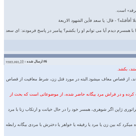
فرقد» است.
 أفأقتله؟ - قال: یا سعد فأین الشهود الاربعة
 همسرم دیدم آیا می توانم او را بکشم؟ پیامبر در پاسخ فرمودند: ای سعد
#6
ارسال شده :
10 years ago
ند، بکشد.
تل برساند، از قصاص معاف می‏شود.البته در مورد قتل زن، شرط معافیت از قصاص
 کرده و در فراش مرد بیگانه حاضر شده، از موضوعاتی است که بحث از
اتوری ژاپن اگر شوهری، همسر خود را در حال خیانت و ارتکاب زنا با مرد
کرد که بین زن یا مرد یا رفیقه یا خواهر یا دخترش با مردی بیگانه رابطه