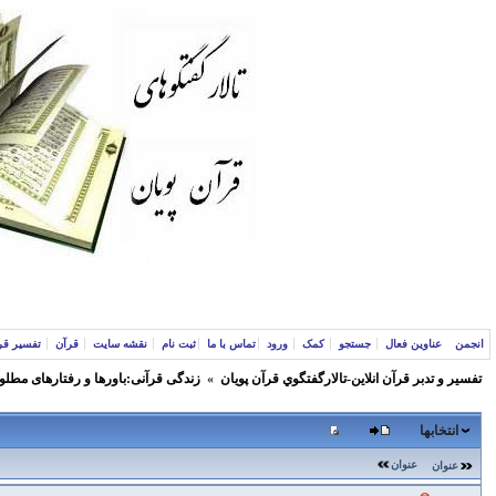
انجمن
عناوین فعال
جستجو
کمک
ورود
تماس با ما
ثبت نام
نقشه سایت
قرآن
تفسیر قر
تفسير و‌ تدبر قرآن انلاين-تالارگفتگوي قرآن پویان
»
زندگی قرآنی:باورها و رفتارهای مطلو
انتخابها
عنوان
عنوان