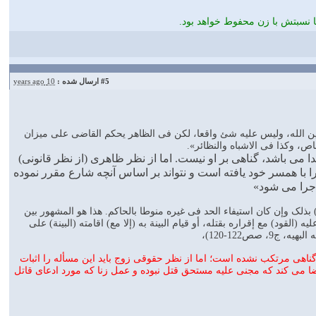
ا نسبتش با زن محفوط خواهد بود.
#5
ارسال شده :
10 years ago
وبین الله، ولیس علیه شئ واقعا، لکن فی الظاهر یحکم القاضی علی میزان
ص، وکذا فی الاشباه والنظائر».
می باشد، گناهی بر او نیست. اما از نظر ظاهری (از نظر قانونی)
 با همسر خود یافته است و نتواند بر اساس آنچه شارع مقرر نموده
اجرا می شود»
یه) بذلک وإن کان استیفاء الحد فی غیره منوطا بالحاکم. هذا هو المشهور بین
لقود) مع إقراره بقتله، أو قیام البینة به (إلا مع) اقامته (البینة) علی
ص122-120)،
 گناهی مرتکب نشده است؛ اما از نظر حقوقی زوج باید این مسأله را اثبات
 اقتضا می کند که مجنی علیه مستحق قتل نبوده و عمل زنا که مورد ادعای قاتل