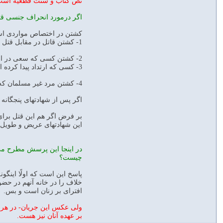
نص كتاب و سنت قطعيه است. و
اگر درمورد انحراف جنسى قتل
كشتن در اختصاص مواردى است 
1- كشتن قاتل در مقابل قتل عمد مگر آنكه وارثان او را ببخشند؛
2- كشتن كسى كه سعى در افساد مى كند آنهم در بعضى موارد البته در صورتى كه پيش از دستيابى توبه اى نكرده باشد؛
3- كسى كه ارتداد پيدا كرده البته با شرايط خاصش؛
4- كشتن مرد غير مسلمان كه با زن مسلمان- يا شهودى- زنا كرده باشد.
اگر پس از شهادتهاى پنجگانه 
بر فرض اگر هم اين قتل برا
اين شهادتهاى عريض و طويل 
در اينجا اين پرسش مطرح مى 
چيست؟
پاسخ اين است كه اولًا اينگون
خلاف را در خانه آنهم در حضو
افتراى بر زنان است و بس.
ولى عكس اين جريان- در هر 
بر عهده آنان نيز هست.