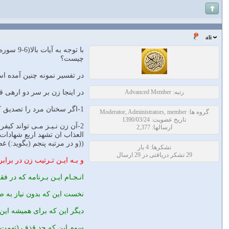
ali
با توجه
چيست؟
در تفسير نمونه چنين آمده ا
رتبه: Advanced Member
در اينجا زن بر سر دو ارهى قر
1-اگر سخنان مرد را تصديق كندو يا حاضر به نفى اين اتهام از خود به ترتيبى كه در آيات بعد مى آيد نشود, مجازات و حد زنا در مورد او ثابت مى گردد.
گروه ها: Moderator, Administrators, member
تاریخ عضویت: 1390/03/24
2-آن زن نـيـز مـى تواند كيف
ارسالها: 2,377
العذاب ان تشهد اربع شهادات با
((و در مرتبه پنجم (بگويد:) غ
تشکرها: 4 بار
29 تشکر دریافتی در 29 ارسال
و بـه ايـن تـرتيب زن در برابر
انـجـام ايـن بـرنامه كه در 
نخست اين كه بدون نياز به ص
ديگر اين كه براى هميشه اين 
سوم اين كه حد قذف (تهمت زن