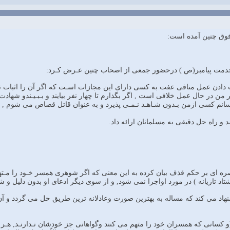
 فوق چنين آمده است:
خدمت پيامبر(ص ) درحضور جمعى از اصحاب چنين عـرض كـرد:
ت دادن عمل منافى عفت به كسى داراى اين مجازات اسـت كه اگر آن را اثبات نك
ن در حال عمل خلافى است , اگر بگذارم تا چهار نفر بيايند و بـبـيـندو شهادت 
رسانم كسى ازمن بـدون شـاهـد نـمـى پذيرد و به عنوان قاتل قصاص مى شوم , و 
شد و راه حل دقيقى به مسلمانان ارائه داد.
تبصره اى بر حكم قذف بيان كرده به اين معنى كه اگر شوهرى همسر خـود را مـتهم
تاد تازيانه ) در مورد اواجرا نمى شود, و از سوى ديگر ادعاى او بدون دليل و ش
يشنهاد مى كند كه مساله به بهترين صورت وعادلانه ترين طريق حل مى گردد و آ
و كسانى كه همسران خود را متهم مى كنند وگواهانى جز خودشان نـدارنـد, هـر يـ