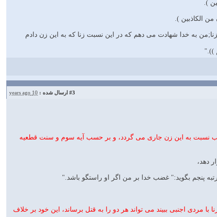
ن ).
 من الكاذبين ).
الزنا;من به خدا شهادت مى دهم كه در اين نسبت زنا كه به اين زن دادم
#3
ارسال شده :
10 years ago
ائش ثابت مى گردد و حد مناسب نسبت به اين زن جارى مى گردد، و بر حسب آيه سوم و سنت قطعيه
ر دهد،
تبه پنجم بگويد:" غضب خدا بر من اگر او راستگو باشد."
 با مردى اجنبى ببيند مى تواند هر دو را به قتل برساند، اين خود بر خلاف