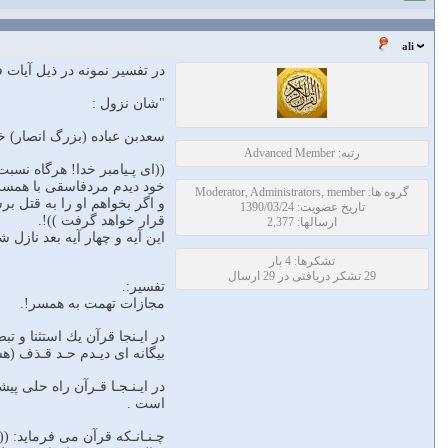
ali
در تفسير نمونه در ذيل آيات
"شان نزول :
سعدبن عباده (بزرگ انصار) 
رتبه: Advanced Member
((اى پـيامبر خدا! هرگاه نسب
خود ديدم مردفاسقى با همسر م
گروه ها: Moderator, Administrators, member
و اگر بخواهم او را به قتل ب
تاریخ عضویت: 1390/03/24
قرار خواهد گرفت ))!.
ارسالها: 2,377
اين آيه و چهار آيه بعد نازل 
تشکرها: 4 بار
29 تشکر دریافتی در 29 ارسال
تفسير:.
مجازات تهمت به همسر!.
در ايـنجا قرآن يك استثنا و 
بيگانه اى ديـدم حـد قـذف (هش
در ايـنـجـا قـرآن راه حلى پ
است .
چـنـانـكه قرآن مى فرمايد: ((