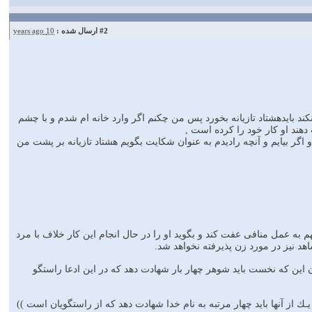
#2
ارسال شده :
10 years ago
ند بايدهشتاد تازيانه بخورد پس من چكنم اگر وارد خانه ام شدم و با چشم
دهند او كار خود را كرده است ,
اگر بيايم و آنچه راديدم به عنوان شكايت بگويم هشتاد تازيانه بر پشت من
 به عمل منافى عفت كند و بگويد او را در حال انجام اين كار خلاف با مرد
اهد نيز در مورد زن پذيرفته نخواهد شد.
ن اين كه نخست بايد شوهر چهار بار شهادت دهد كه در اين ادعا راستگو
ك از آنها بايد چهار مرتبه به نام خدا شهادت دهد كه از راستگويان است ))