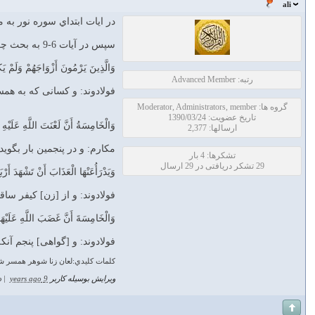
ali
در ايات ابتداي سوره نور به موضوع حد زناكار(100شلاق)و نيز حد فردي كه به زن پاك تهمت زنا ب
سپس در آيات 6-9 به بحث چگونگي اثبات اتهام زنا از جانب مرد به همسرش پرداخته شده است:
وَالَّذِينَ يَرْمُونَ أَزْوَاجَهُمْ وَلَمْ يَك
رتبه: Advanced Member
فولادوند: و كسانى كه به همسر
گروه ها: Moderator, Administrators, member
تاریخ عضویت: 1390/03/24
وَالْخَامِسَةُ أَنَّ لَعْنَتَ اللَّهِ عَلَيْهِ
ارسالها: 2,377
مکارم: و در پنجمين بار بگويد:
تشکرها: 4 بار
29 تشکر دریافتی در 29 ارسال
وَيَدْرَأُعَنْهَا الْعَذَابَ أَنْ تَشْهَدَ أَرْبَ
فولادوند: و از [زن] كيفر سا
وَالْخَامِسَةَ أَنَّ غَضَبَ اللَّهِ عَلَيْه
فولادوند: و [گواهى] پنجم آن
كلمات كليدي:لعان زنا شوهر همسر ش
ویرایش بوسیله کاربر
9 years ago
|
د