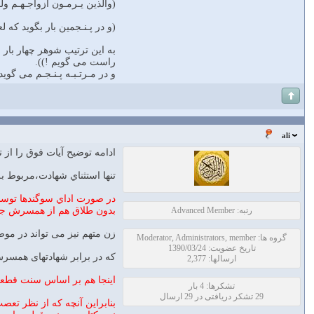
(والذين يـرمـون ازواجـهـم ولـ
(و در پـنـجمين بار بگويد كه ل
به اين ترتيب شوهر چهار بار ا
راست مى گويم !)).
و در مـرتـبـه پـنـجـم مى گويد: ((لعنت اللّه عل
ali
ادامه توضيح آيات فوق را از 
تنها استثناي شهادت،مربوط به
رتبه: Advanced Member
بدون طلاق هم از همسرش جد
زن متهم نيز مى تواند در موض
گروه ها: Moderator, Administrators, member
تاریخ عضویت: 1390/03/24
كه در برابر شهادتهاى همسرش 
ارسالها: 2,377
اينجا هم بر اساس سنت قطعي
تشکرها: 4 بار
29 تشکر دریافتی در 29 ارسال
بنابراين آنچه كه از نظر تعصب