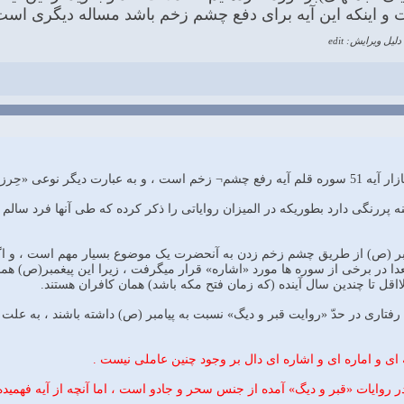
ت و اینکه این آیه براى دفع چشم زخم باشد مساله دیگرى است
دلیل ویرایش: edit
با « و ان یکاد ...» شروع می¬شود .
نه پررنگی دارد بطوریکه در المیزان روایاتی را ذکر کرده که طی آنها فرد سا
بر (ص) از طریق چشم زخم زدن به آنحضرت یک موضوع بسیار مهم است ، و اگر 
ا در برخی از سوره ها مورد «اشاره» قرار میگرفت ، زیرا این پیغمبر(ص) همان
ااقل تا چندین سال آینده (که زمان فتح مکه باشد) همان کافران هستند.
 رفتاری در حدّ «روایت قبر و دیگ» نسبت به پیامبر (ص) داشته باشند ، به عل
ای و اماره ای و اشاره ای دال بر وجود چنین عاملی نیست .
 روایات «قبر و دیگ» آمده از جنس سحر و جادو است ، اما آنچه از آیه فهم