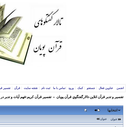
انجمن
عناوین فعال
جستجو
کمک
ورود
تماس با ما
ثبت نام
نقشه سایت
قرآن
تفسیر قر
تفسير و‌ تدبر قرآن انلاين-تالارگفتگوي قرآن پویان
»
تفسير قرآن كريم:فهم آيات و تدبر در
انتخابها
عنوان
عنوان