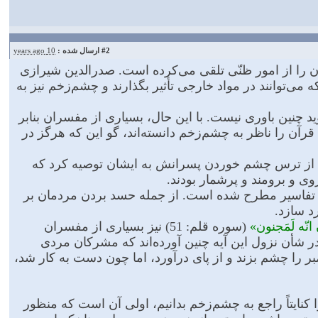
#2
ارسال شده :
10 years ago
ن را از امور ظنّى تلقى می‌كرده است. صدرالدین شیرازى
می‌توانند در مواد خارجى تأثیر بگذارند و چشم‌زخم نیز به
د چنین باورى نیست. با این حال، بسیارى از مفسران بنابر
قرآن را ناظر به چشم‌زخم دانسته‌اند، گو این كه هرگز در
از ترس چشم خوردن پسرانش به ایشان توصیه كرد كه
وى و برومند و پرشمار بودند.
در تفاسیر مطرح شده است. از جمله حسد بردن مردمان بر
د سازد.
 انّه لَمَجنون»
(سوره قلم: 51) نیز بسیارى از مفسران
در شأن نزول این آیه چنین آورده‌اند كه مشركان مردى
امبر را چشم بزند و از پاى درآورد، اما چون دست به كار شد،
كنایتاً راجع به چشم‌زخم بدانیم، اولى آن است كه منظور