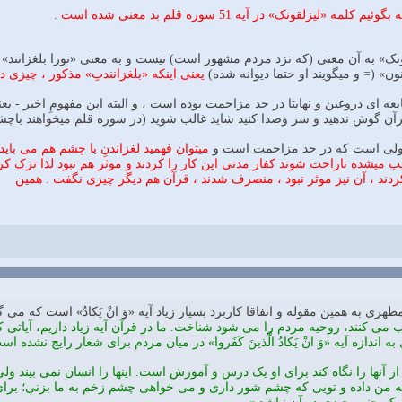
«لیزلقونک» در آیه 51 سوره قلم بد معنی شده است .
ونک» به آن معنی (که نزد مردم مشهور است) نیست و به معنی «تورا بلغزانند» 
ون» (= و میگویند او حتما دیوانه شده)
یعنی اینکه «بلغزانندتِ» مذکور ، چیزی د
 قرآن گوش ندهید و سر وصدا کنید شاید غالب شوید (در سوره قلم میخواهند با
ولی است که در حد مزاحمت است و
میتوان فهمید لغزاندنِ با چشم هم می باید
میشده ناراحت شوند کفار مدتی این کار را کردند و موثر هم نبود لذا ترک ک
دند ، آن نیز موثر نبود ، منصرف شدند ، قرآن هم دیگر چیزی نگفت . همین
ی به همین مقوله و اتفاقا کاربرد بسیار زیاد آیه «وَ انْ یَکادُ» است که می گو
 می کنند، روحیه مردم را می شود شناخت. ما در قرآن آیه زیاد داریم، آیاتی 
به اندازه آیه «وَ انْ یَکادُ الَّذینَ کَفَروا» در میان مردم برای شعار رایج نشده اس
آنها را نگاه کند برای او یک درس و آموزش است. اینها را انسان نمی بیند ولی در هر 
ه من داده و تویی که چشم شور داری و می خواهی چشم زخم به ما بزنی؛ برای ا