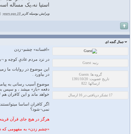
است‏یا نه،یک مساله اس
ویرایش بوسیله کاربر
10 years ago
|
جمال گنجه ای
«افسانه» چشم¬زدن
در نزد مردم عادیِ کوچه و ¬بازار آیه 51 سوره قلم آیه رفع چشم¬ زخم است ، و به عبارت دیگر نوعی «حِرز» است ، همان آیه ای که 
رتبه: Guest
این موضوع در روایات ما زمی
در بیاورد .
گروه ها: Guests
تاریخ عضویت: 1391/10/20
ارسالها: 822
موضوعِ آسیب رسانی به پیام
دفعه «باز» میشد ، و سپس بعد
خواهد ماند و این کافران هم ل
17 تشکر دریافتی در 16 ارسال
اگر کافران اساسا میتوانستند
نمی¬شود؟
هرگز در هیچ جای قرآن قرینه 
«چشم زدن» به مفهومی که در