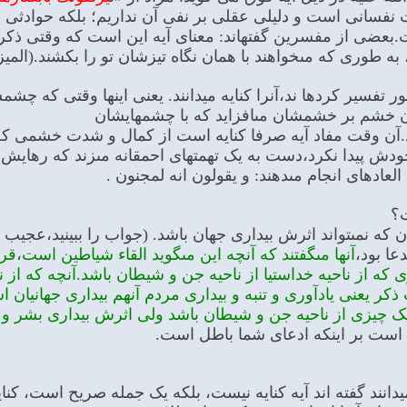
ت نفسانی است و دلیلی عقلی بر نفی آن نداریم؛ بلکه حوادثی
عضى از مفسرين گفته‏اند: معناى آيه اين است كه وقتى ذكر را
 طورى كه مى‏خواهند با همان نگاه تيزشان تو را بكشند.(المیزان، ج 19، 
ر تفسیر کرده‏ا ند،آنرا کنایه میدانند. یعنى اینها وقتى که 
ان خشم بر خشمشان مى‏افزاید که با چشمهایشان
زنند.آن وقت مفاد آیه صرفا کنایه است از کمال و شدت خشمى 
ش پیدا نکرد،دست به یک تهمتهاى احمقانه مى‏زند که رهایش کنی
عاده‏اى انجام مى‏دهند: و یقولون انه لمجنون .
؟
 که نمى‏تواند اثرش بیدارى جهان باشد. (جواب را ببینید،عجیب 
ا بود،
آنها مى‏گفتند که آنچه این مى‏گوید القاء شیاطین است،
ى که از ناحیه خداست‏یا از ناحیه جن و شیطان باشد.آنچه که ا
کر یعنى یادآورى و تنبه و بیدارى مردم آنهم بیدارى جهانیان 
ک چیزى از ناحیه جن و شیطان باشد ولى اثرش بیدارى بشر و 
 است بر اینکه ادعاى شما باطل است.
یدانند گفته‏ اند آیه کنایه نیست، بلکه یک جمله صریح است، 