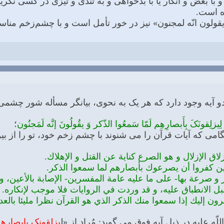
و با بغض و انكار یا با بدخواهى و به تندى و تیزى در كسى ن
ده است.
قولون انّه لمجنون» نیز در خور تأمل است و با چشم‌زخم مناسبتى ن
دو آیه وجود دارد که هر یک به نحوی، بیانگر مسأله شور چش
لِیزلِقونَکَ بِأَبصارِهِم لَمّا سَمعُوا الذّکر وَ یقُولُونَ إنَّه لَمَجنُون
؛
ی که آیات قرآن را می شنوند با چشم زخم خود، تو را از بین بب
زلاق الإزلال و هو الصرع كناية عن القتل و الإهلاك.
ذين كفروا أن يصرعوك بأبصارهم لما سمعوا الذكر.
ار و صرعة بها- على ما عليه عامة المفسرين- الإصابة بالأعين، و 
ل الانطباق عليه، و قد وردت في الروايات فلا موجب لإنكاره.
رون إليك إذا سمعوا منك الذكر الذي هو القرآن نظرا مليئا بالع
ّه علیه در ذیل آیه فوق می گوید: مُراد از «ل
یزلقونک بابصاره