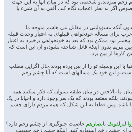
 زخم مى‏زدند،و شخصى بود که در میان آنها به این جهت
وص اگر به نظر اعجاب نگاه کند، آفتى به آن شى‏ء یا
م بدون آنکه مسؤولیتى در مقابل بنى ‏هاشم متوجه ما
 عرب براى مساله خونخواهى قبیله‏اى به اعتبار وحدت قبیله
یغمبر بود ممکن بود که بعد به خونخواهى برخیزد به اعتبار
از بین ببریم بدون اینکه قاتل شناخته بشود،و آن این است که
 کارها از بین برد.
نها با این وسیله تو را از بین برده بودند.حال اگراین مطلب
است،و این خود یک مساله‏اى است که آیا چشم زخم
ن ما-بالاخص در میان طبقه نسوان که فکر مى‏کنند همه
 بلکه معتقد بودند که یک نفر وجود دارد و احیانا در یک
آنها باشد. پس قطعا به این شکل که همه مردم داراى چشم
وا لیزلقونک بابصارهم
خاصیت جلوگیرى از چشم زخم دارد؟
آیه براى چشم زخم استفاده کنید. اینکه چشم زخم حقیقت