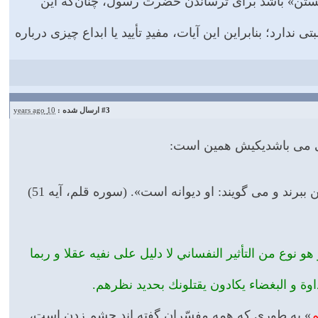
گریستن» باشد براى ترساندن حضرت رسول، چنان‌كه این
دارد؛ بنابراین این آیات، مفیدِ تأیید یا ابداع چیزى درباره
#3
ارسال شده :
10 years ago
می می باشدیکیش همین است:
رند و می گویند: او دیوانه است». (سوره قلم، آیه 51)
هو نوع من التأثير النفساني لا دليل على نفيه عقلا و ربما
داوة و البغضاء يكادون يقتلونك بحديد نظرهم.
م
» به طوری که همه مفسّران گفته اند چشم زدن است،