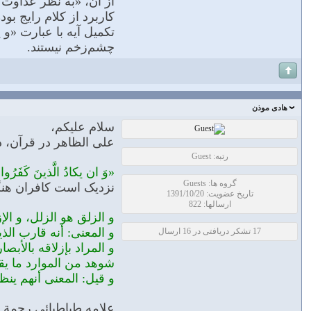
از آن، «به نظر عداوت 
كاربرد از كلام رایج بو
تكمیل آیه با عبارت «و ی
چشم‌زخم نیستند.
هادی موذن
سلام علیکم،
علی الظاهر در قرآن، 
رتبه: Guest
«وَ ان یکادُ الَّذینَ کَفَرُوا 
گروه ها: Guests
نزدیک است کافران هنگام
تاریخ عضویت: 1391/10/20
ارسالها: 822
و الزلق هو الزلل، و الإ
و المعنى: أنه قارب ال
17 تشکر دریافتی در 16 ارسال
و المراد بإزلاقه بالأبص
شوهد من الموارد ما يقب
و قيل: المعنى أنهم ينظ
علامه طباطبائی رحمة الل