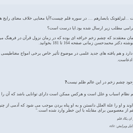
 ...لیزلقونک بابصارهم .... در سوره قلم چیست؟آیا معنایی خلاف معنای رایج ه
لگرامی مطلب زیر ارسال شده بود.ایا درست است؟
ن معتقدند که چشم زخم خرافه ای بوده که در زمان نزول قرآن در فرهنگ مرد
تر محمدحسن زمانی صفحه 164 تا 181 بخوانید.
ارد و هم یافته های جدید علمی در موضوع تأثیر خاص برخی امواج مغناطیسی ک
 ادعاست.
ود چشم زخم در این عالم ظلم نیست❓
م نظام اسباب و علل است و هرکس ممکن است دارای توانایی باشد که آن را در 
وند و او را علة العلل دانستن و به او پناه بردن موجب می شود که آدمی از چ
هم از معصومین برای مقابله با این خطر وارد شده است."
ن یکاد قلم
لیل ویرایش: edit