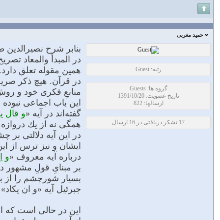
حمید مغربی
بنابر شرح نصیرالدین ط
در المبدأ والمعاد تصر
همین مقوله تعلق دارد.
رتبه: Guest
در قرآن. هیچ ذكر صریح
گروه ها: Guests
منابعِ فكرى خود و روش 
تاریخ عضویت: 1391/10/20
این باب اجماعى نبوده
ارسالها: 822
گفته‌اند در آیه «
و قال یا 
17 تشکر دریافتی در 16 ارسال
همگى نه از یك دروازه 
در این آیه دلالتى بر 
ایشان و نیز ترس از این
درباره آیه معروف «
و اِ
بر مبناىِ قولِ مشهور د
بسیار شورچشم را از بنی
جبرئیل آیه «و ان یكاد»
این در حالى است كه ازل