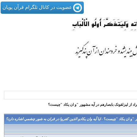
عضویت در کانال تلگرام قرآن پویان
اد از لیزلقونک بابصارهم در آیه مشهور "و ان یکاد "چیست؟
ور "و ان یکاد "چیست؟ -
ايا آيه وان يكادو الذين كفروا در قران به شور چشمي اشاره دارد؟