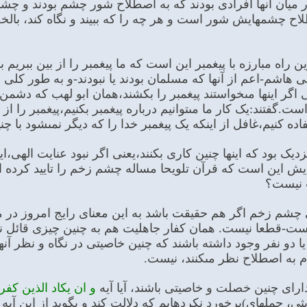
میان آنها افرادى بودند که به اصطلاح شور چشم بودند و چشم
ح چشمهایش شور است و هر چه را که ببیند و نگاه کند، بالخص
ین راه مبارزه با پیغمبر این است که ما پیغمبر را از بین ببری
ى‏ هاشم-اعم از آنها که مسلمان بودند یا نبودند-و به طور کلى
گر اینها مى‏خواستند پیغمبر را بکشند،همان ابو لهب که دشمن پ
است.گفتند:یک کار ما مى‏توانیم درباره پیغمبر بکنیم،پیغمبر را 
 کنیم،غافل از اینکه یک پیغمبر خدا را که دیگر نمى‏شود با چنین
زدیک بود که اینها چنین کارى بکنند،یعنى اگر نبود عنایت الهى،ای
یش این است که قرآن تلویحا مساله چشم زخم را تایید کرده 
 نیست؟
شم زخم اگر هم حقیقت باشد به این معناى رایج امروز در میا
طعا نیست. همان کفار جاهلیت هم به چنین چیزى قائل نبودند،
ا دو نفر وجود داشته باشند که چنین خاصیتى در نگاه و نظر 
به اصطلاح نظر مى‏کنند، نیست.
راى چنین خصلت و خاصیتى باشند، آیا آیه
و ان یکاد الذین کفر
یثى، جمله‏اى)برخورد نکرده‏ایم که دلالت کند و بگوید از این 