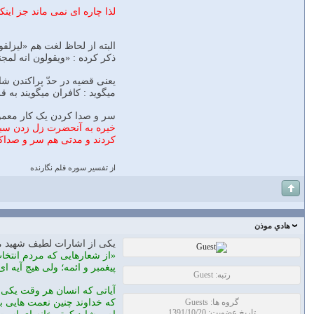
لذا چاره ای نمی ماند جز اینکه بگوئیم کلمه 
البته از لحاظ لغت هم «لیزلق
ذکر کرده : «ویقولون انه لمجن
میگوید : کافران میگویند به
سر و صدا کردن یک کار معم
خیره به آنحضرت زل زدن سبب 
کردند و مدتی هم سر و صداکر
از تفسیر سوره قلم نگارنده
هادي موذن
یکی از اشارات لطیف شهید مطهر
«از شعارهایی که مردم انتخاب
پیغمبر و ائمه؛ ولی هیچ آیه ای 
رتبه: Guest
آیاتی که انسان هر وقت یکی از 
گروه ها: Guests
که خداوند چنین نعمت هایی ب
تاریخ عضویت: 1391/10/20