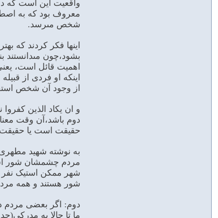
واقعیت این است که در 
معروف بود که به اصطلا
شخص مى‏رسد.
اینها فکر کردند که بهتر
بشود،چون مى‏دانستند بن
اهمیت قائل است، یعنى ا
اینکه او فردى از قبیله 
از وجود آن شخص استفاده
و ان یکاد الذین کفروا ن
دوم باشد،آن وقت معنا
حقیقت است‏ یا حقیقت
به نوشته شهید مطهری چ
مردم چشمشان شور است-ق
شهر ممکن است‏یک نفر ی
شور هستند و همه مردم 
دوم: اگر بعضى مردم دا
ما تا حالا به مدرکى(حد