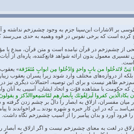
وسى بر الاشارات ابن‌سینا جزم به وجود چشم‌زخم نداشته و آ
یح كرده است كه برخى نفوس در قوه وهمیه به‌ حدى می‌رسند كه 
ى از چشم‌زخم در قرآن نیامده است و متن قرآن، مبدعِ یا مؤی
تفسیرى معمول بدون ارائه شواهد قانع‌كننده، پاره‌اى از آیات 
 است.
بَنِىَّ لاتَدخُلوا من بابٍ واحدٍ وَادْخُلوا مِن ابوابٍ مُتَفَرّقة
» یعقوب 
بلكه از دروازه‌هاى مختلف وارد شوند زیرا پسران یعقوب زیبار
چشم‌زخم ظاهر نیست و براى این توصیه، احتمالات دیگرى نیز 
 كه حكومت با مشاهده قوّت و اتحاد ایشان، آسیبى به آنان وار
ن یكادالّذین كفروا لَیزلِقُونَك بِاَبصارِهِم لمّاسَمِعواالذّكرَ و یقولونَ
ر میان مفسران، ازلاق به ابصار را دالّ بر چشم زدن گرفته و 
‌اسد ــ كه در این كار خبره و شهره بودند ــ فراخواندند تا پی
 را فرود آورد و بدان پیامبر را از آسیب چشم‌زخم نگاه داشت.
اق در لغت به معناى چشم‌زخم نیست و اگر ازلاق به اَبصار را 