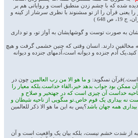
 دیده شده که با چشم زدن منطبق است و روایاتی هم بر
 يعنى قرآن را از تو مى‏شنوند با نظرى سرشار از كينه و
ص 648 )
چشمشان به صورت توست و گوشهایشان به آواز تو، و تو دارى
که مخالفین دارند. انسان وقتى که چنین خشمى گرفت و هیچ
د،یک آدم جن‏زده و دیوانه است،آدمهاى جن‏زده و دیوانه
است.)قرآن نمى‏گوید:
و ما هو الا من رب العالمین
چون در
قرآن ممکن بود جواب بدهد خیر،القاء خداست.بلکه معیار را
ز ناحیه خداست آن چیزى است که در جهت‏خیر و صلاح و
است نه بیدارى یک قوم خاص.تو مى‏گویى از ناحیه شیطان و
بیدارى همه جهان باشد
؟پس به این ما هو الا ذکر للعالمین
کنایه از شدت خشم نیست، بلکه بیان یک واقعیت است و آن