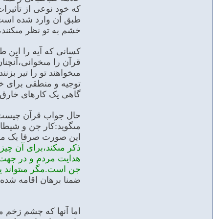
که خود نوعی از تأثیرا
طبق آن وارد شده است.ب
خشم به تو نظر مى‏كنند، به
کسانی که آیه را این طو
قرآن را مى‏خوانى،آنچن
مى‏خواهند تو را تیر ب
توجیه و منطقى براى خود
گاهى یک کارهاى خارق ال
حال جواب قرآن چیست
مى‏گوید:کار جن و شیطان
این صورت صرفا یک مدع
ذکر مى‏کند،براى آن چیز
هدایت مردم و در جهت ذ
جن است.مگر مى‏تواند ی
ضمنا برهان اقامه شده
اما آنها که چشم زخم م