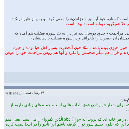
است که تازه خود آیه نیز «لغزاندن» را معنی کرده و پس از «لیزلقونک»
ر حدّ «میگویند دیوانه است» بوده است .
یعنی قضیه در حدّ پراکندن شایعه ای دروغین و نهایتا در حد مزاحمت بوده است ، و البته این مفهومِ اخیر - یعنی مزاحمت - حدود دوسال بعد نیز در آیه 26 سوره فصّلت هم آمده که
چشمشان آن حضرت را بلغزانند و در سوره فصلت با دهانشان)
 چنین چیزی بوده باشد ، مثلا چون آنحضرت بسیار اهل حیا بودند و خیره
ردند و قرآن هم دیگر صحبتش را نکرد و آنها هم روش مزاحمت خود را عوض
#5
ارسال شده :
10 years ago
یند:
که برای شعار قراردادن فوق العاده عالی است، جمله های زیادی داریم از
ت.
خانه ای که بروید آیه «وَ انْ یَکادُ الَّذینَ کَفَروا» را می بینید، یعنی منم
ین که جلوی چشم شور تو را گرفته باشم این تابلو را در اینجا نصب کرده