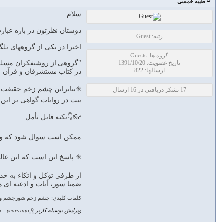
طیبه خمسی
سلام
دوستان نظرتون در باره عبارت
رتبه: Guest
اخیرا در یکی از گروههای ت
گروه ها: Guests
تاریخ عضویت: 1391/10/20
"گروهی از روشنفکران مسلما
ارسالها: 822
در کتاب مستشرقان و قرآن نوشته دک
✳️بنابراین چشم زخم حقیقت د
17 تشکر دریافتی در 16 ارسال
بیت در روایات گواهی بر این
👓👇نکته قابل تأمل:
ممکن است سوال شود که وج
✳️ پاسخ این است که این عال
از طرفی توکل و اتکاء به خدا
ضمنا سور، آیات و ادعیه ای 
کلمات کلیدی: چشم زخم شورچشم و ا
ویرایش بوسیله کاربر
9 years ago
|
د