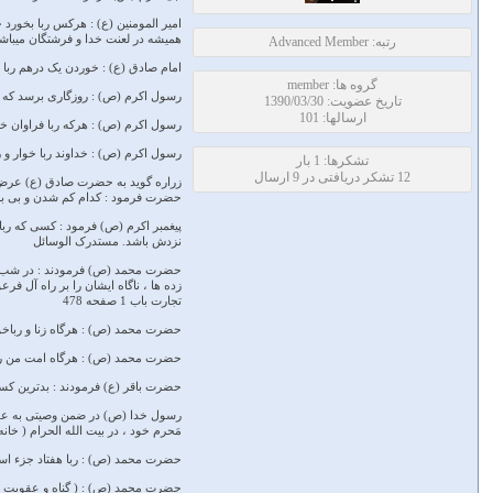
امیر المومنین (ع) : هرکس ربا بخورد خ
همیشه در لعنت خدا و فرشتگان میباشد. تفسی
رتبه: Advanced Member
امام صادق (ع) : خوردن یک درهم ربا سخت
گروه ها: member
رسول اکرم (ص) : روزگاری برسد که یکی 
تاریخ عضویت: 1390/03/30
ارسالها: 101
رسول اکرم (ص) : هرکه ربا فراوان خورد
رسول اکرم (ص) : خداوند ربا خوار و رب
تشکرها: 1 بار
12 تشکر دریافتی در 9 ارسال
زراره گوید به حضرت صادق (ع) عرض کرد
حضرت فرمود : کدام کم شدن و بی برکتی
پیغمبر اکرم (ص) فرمود : کسی که ربا
نزدش باشد. مستدرک الوسائل
حضرت محمد (ص) فرمودند : در شب معر
زده ها ، ناگاه ایشان را بر راه آل 
تجارت باب 1 صفحه 478
حضرت محمد (ص) : هرگاه زنا و رباخوا
حضرت محمد (ص) : هرگاه امت من رباخ
حضرت باقر (ع) فرمودند : بدترین کسب
رسول خدا (ص) در ضمن وصیتی به علی ب
مَحرم خود ، در بیت الله الحرام ( خانه ک
حضرت محمد (ص) : ربا هفتاد جزء است و آس
حضرت محمد (ص) : ( گناه و عقوبت ) یک دره