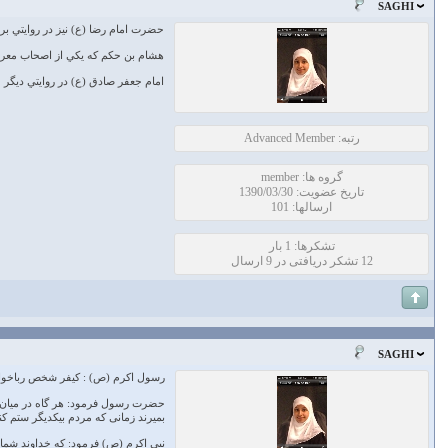
SAGHI
حضرت امام رضا (ع) نيز در روايتي بر
هشام بن حكم كه يكي از اصحاب معروف
امام جعفر صادق (ع) در روايتي ديگر می
رتبه: Advanced Member
گروه ها: member
تاریخ عضویت: 1390/03/30
ارسالها: 101
تشکرها: 1 بار
12 تشکر دریافتی در 9 ارسال
SAGHI
رسول اکرم (ص) : کیفر شخص رباخوار هفت
حضرت رسول فرمود: هر گاه در ميان شما
بميرند زمانى كه مردم بيكديگر ستم كنند 
نبى اكرم (ص) فرمود: كه خداوند شما را خ