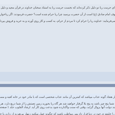
اي حرمت ربا دو دليل ذكر كرده‌اند كه نخست حرمت ربا به استناد سخنان خداوند در قرآن مجيد و دليل
 امام صادق (ع) است از آن حضرت پرسيد چرا ربا حرام شده است؟ حضرت فرمودند: اگر رباخواري حلال
‌فرمايند: خداوند ربا را حرام كرد تا مردم از حرام، به كسب و كار روي آورند و به خريد و فروش بپرداز
اد گونه عذاب میباشد که کمترین آن مانند عذاب شخصی است که با مادر خود در خانه کعبه و مسجد الحرام 
 پنج چيز باشد به پنج بلا گرفتار خواهيد شد هر گاه ربا بخوريد زمين نعمتش را از شما دريغ دارد، هر 
دولت آنها بزوال گرايد، وقتى كه سنت واگذارده شود بدعت روى كار آيد. ارشاد القلوب جلد 1 صفحه 175
ليفه‏ ى خود در دنيا قرار داد پس مواظب باشيد كه چگونه عمل ميكنيد زينهار بپرهيزيد از زنا و ربا خوردن. ار