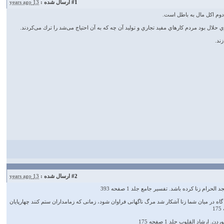
#1
ارسال شده :
13 years ago
 دوم اكل مال به باطل است.
 بود مردم كارهاي مفيد تجاري و توليد آن چه كه به آن احتياج می‌شد را ترك می‌كردند.
ند.
#2
ارسال شده :
13 years ago
زنا کرده باشد. تفسیر جامع جلد 1 صفحه 393
گاه در ميان شما زنا آشكار شد مرگ ناگهانى فراوان شود، زمانى كه زمامداران ستم كنند چهارپايان
شاد القلوب جلد 1 صفحه 175