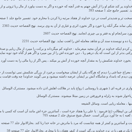
داوند پر کند شکم او را از آتش جهنم به قدر آنچه که خورده و اگر به دست بیاورد از مال ربا ثروتی و از 
ر جامع جلد 1 صفحه 393
 تر و شدیدتر است در نزد خداوند از هفتاد مرتبه زنا کردن با محارم خود. تفسیر جامع جلد 1 صفحه 393
نماند مگر آنکه ربا خورد و اگر نخورد اثری و غباری از آن به وی برسد. نهج الفصاحه حدیث 2365
 سرانجام او به فقر و بی چیزی انجامد. نهج الفصاحه حدیث 2607
ا ده و نویسنده سند آن و شاهد معامله اش را لعنت نماید. نهج الفصاحه حدیث 2231
م اینکه خداوند در قرآن مجید میفرماید : خداوند کم میگرداند و برکت را میبرد از مال ربایی و صدقات
 بدتر از این است که یک درهم ربا ، دین خورنده اش را از بین میبرد و اگر هم از گناه خود توبه نمای
 بخورد خداوند شکمش را به مقدار آنچه خورده از آتش پر میکند ، پس اگر از ربا مالی را به دست آورد
اج جماعتی را دیدم که هرگاه یکی از ایشان میخواست برخیزد از بزرگی شکمش نمی توانست.از جبرئیل
فرعون دیدم که بامداد و شامگاه آتش بر ایشان عرضه داشته میشود و می گویند خداوندا چه وقت قیامت 
ری در قریه ای ( شهری یا روستایی ) رواج یابد در هلاکت اهلش اذن داده میشود. مستدرک الوسائل
وار شوند به زلزله و فرورفتن در زمین مبتلا میشوند. مستدرک الوسائل
ها ، معامله ربایی است. وسائل الشیعه
ن ابیطالب (ع) فرمود : یا علی ربا هفتاد جزء است ، آسانترین جزء اش مانند آن است که کسی با ماد
عبه ) به جا آورد بزرگتر است. خصال شیخ صدوق جلد 2 صفحه 705
انترین و کمتر از همه چنانست که مرد با مادرش در خانه خدا زنا کند. بحارالانوار جلد 77 صفحه 58
م ربا در نزد خداوند بزرگتر است از کیفر هفتاد زنا با محارم. بحارالانوار جلد 77 صفحه 58