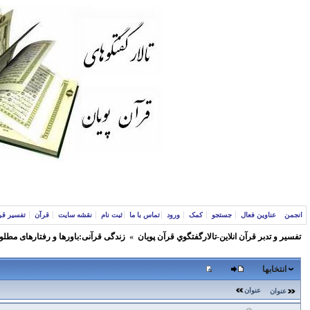
انجمن
عناوین فعال
جستجو
کمک
ورود
تماس با ما
ثبت نام
نقشه سایت
قرآن
تفسیر قر
تفسير و‌ تدبر قرآن انلاين-تالارگفتگوي قرآن پویان
»
زندگی قرآنی:باورها و رفتارهای مطلو
انتخابها
عنوان
عنوان