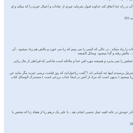
آن در راه خدا انفاق کند خداوند قبول نفرماید چیزی از عبادات و اعمال خیری را که میکند و او
 را زیاد میکند ، در حالی که کسی را می بینیم که ربا می خورد و مالش هم زیاد میشود ، آن
د ، مالش رفته و گدا میشود. وسائل الشیعه
 عملش را نمی پذیرد و همیشه مورد لعن خدا و ملائکه است مادامی که قیراطی از مال ربایی
 پرسیدم اینها چه کسانی اند ؟ گفت رباخوارانند که روز قیامت برنمی خیزند مگر مانند جن
برپا میشود ( بدیهی است که مراد از آتش در اینجا عذاب برزخی است ) مستدرک الوسائل کتاب
ر خودش در خانه کعبه عمل جنسی انجام دهد ، یا علی یک درهم ربا از هفتاد زنا که شخص با