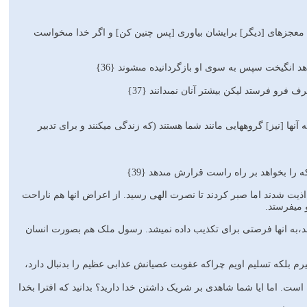
ا معجزه‏اى [ديگر] برايشان بياورى [پس چنين كن] و اگر خدا مى‏خواست
د انگيخت‏ سپس به سوى او بازگردانيده مى‏شوند {36}
فرو فرستد ليكن بيشتر آنان نمى‏دانند {37}
 آنها [نيز] گروه‏هايى مانند شما هستند (که زندگی میکنند و برای تدبیر
ه را بخواهد بر راه راست قرارش مى‏دهد {39}
ولان قبل هم اذیت شدند اما صبر کردند تا نصرت الهی رسید. از اعراض انها هم ناراحت
 میفرستد.
 نازل میشد،به انها فرصتی برای تکذیب داده نمیشد. رسول ملک هم بصورت انسان
اورد نمیگیرم بلکه تسلیم اویم چراکه عقوبت عصیانش عذابی عظیم را بدنبال دارد،
شود گواه است. اما ایا شما شاهدی بر شریک داشتن خدا دارید؟ بدانید که افترا بخدا