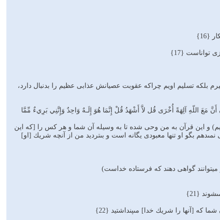
{16}
تواناست {17}
اورد نمیگیرم بلکه تسلیم اویم چراکه عقوبت عصیانش عذابی عظیم را بدنبال دارد،
نَّ مَعَ اللّهِ آلِهَةً أُخْرَى قُل لاَّ أَشْهَدُ قُلْ إِنَّمَا هُوَ إِلَـهٌ وَاحِدٌ وَإِنَّنِي بَرِيءٌ مِّمَّا
) و اين قرآن به من وحى شده تا به وسيله آن شما و هر كس را [كه اين
مى‏دهم بگو او تنها معبودى يگانه است و بى‏ترديد من از آنچه شريك [او]
و میتوانند گواهی دهند که فرستاده خداست)
ند {21}
 كه [آنها را شريك خدا] مى‏پنداشتيد {22}