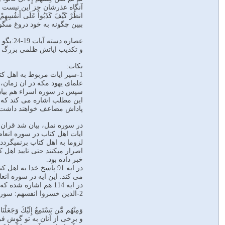
آنگاه عذرشان جز اين نيست كه 
انظُرْ كَيْفَ كَذَبُواْ عَلَى أَنفُسِهِمْ وَ
ببين چگونه به خود دروغ مى‏گو
عصاره
و تکذیب ایاتش ظلمی بزرگ ا
نکات:
1-سیر ایات مربوط به اهل کت
علمای یهود مکه در ان زمان، 
این مطلب اشاره می کند که ه
پاداش مضاعف خواهند داشت.
در سوره نمل، بیان شد قران 
خبر داده بود.
در ایه 91 پاسخ خدا ب
می کند. این ایه در سوره ان
در ایه 114 هم اشاره شده که اهل کتاب میدانند قران و احکام ان حق است از جانب خدا
2-الذین خسروا انفسهم: سوره های هود،انعام 12و20، اعراف شوری زمر مومنون
وَمِنْهُم مَّن يَسْتَمِعُ إِلَيْكَ وَجَعَلْنَا 
و برخى از آنان به تو گوش فرا 