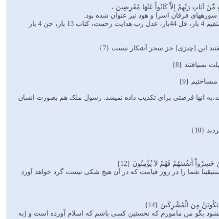
تِ رَبِّهِمْ إِلاَّ كَانُواْ عَنْهَا مُعْرِضِينَ ،
سورههای فرقان اسرا و هود نیز عنوان شده بود.
گفتند اين [چيزى] جز سحر آشكار نيست {7}
مى‏يافتند {8}
‏ساختيم {9}
 نازل میشد،به انها فرصتی برای تکذیب داده نمیشد. رسول ملک هم بصورت انسان
د {10}
خَسِرُواْ أَنفُسَهُمْ فَهُمْ لاَ يُؤْمِنُونَ {12}
‏يقينا شما را در روز قيامت كه در آن هيچ شكى نيست گرد خواهد آورد
تَكُونَنَّ مِنَ الْمُشْرِكَينَ {14}
نمى‏شود بگو من مامورم كه نخستين كسى باشم كه اسلام آورده است و [به