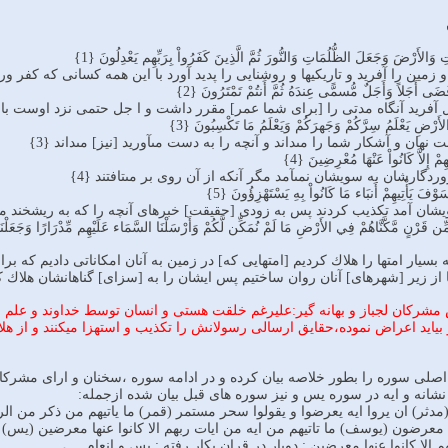
 وَالأَرْضَ وَجَعَلَ الظُّلُمَاتِ وَالنُّورَ ثُمَّ الَّذِينَ كَفَرُواْ بِرَبِّهِم يَعْدِلُونَ {1}
مين را آفريد و تاريكيها و روشنايى را پديد آورد با اين همه كسانى كه كفر ورزيده‏ا
َى أَجَلاً وَأَجَلٌ مُّسمًّى عِندَهُ ثُمَّ أَنتُمْ تَمْتَرُونَ {2}
ريد آنگاه مدتى را [براى شما عمر] مقرر داشت و ا جل حتمى نزد اوست با اين ه
رْضِ يَعْلَمُ سِرَّكُمْ وَجَهرَكُمْ وَيَعْلَمُ مَا تَكْسِبُونَ {3}
نهان و آشكار شما را مى‏داند و آنچه را به دست مى‏آوريد [نيز] مى‏داند {3}
ِمْ إِلاَّ كَانُواْ عَنْهَا مُعْرِضِينَ {4}
وردگارشان به سويشان نمى‏آمد مگر آنكه از آن روى بر مى‏تافتند {4}
سَوْفَ يَأْتِيهِمْ أَنبَاء مَا كَانُواْ بِهِ يَسْتَهْزِؤُونَ {5}
شان آمد تكذيب كردند پس به زودى [حقيقت] خبرهاى آنچه را كه به ريشخند مى‏گر
 مِّن قَرْنٍ مَّكَّنَّاهُمْ فِي الأَرْضِ مَا لَمْ نُمَكِّن لَّكُمْ وَأَرْسَلْنَا السَّمَاء عَلَيْهِم مِّدْرَارًا وَجَعَلْنَ
چه بسيار امتها را هلاك كرديم [امتهايى كه] در زمين به آنان امكاناتى داديم كه ب
 از زير [شهرهاى] آنان روان ساختيم پس ايشان را به [سزاى] گناهانشان هلاك كردي
از آیات 1-6:نکوهش مشرکان لجباز و بهانه گیر:علیرغم خلقت هستی و انسان توسط خداوند 
و بیاید اعراض نموده،حقایق ارسالی رسولانش را تکذیب و استهزا میکنند و از ه
ی سوره را بطور خلاصه بیان کرده و در ادامه سوره ،سخنان و ارای مشرکان و
شانه و ایه در سوره یس و نیز سوره های قبل بیان شده ازجمله:
دثر) ان یروا ایه یعرضوا و یقولوا سحر مستمر (قمر) ما یاتیهم من ذکر من ال
 معرضون (یوسف) ما تاتیهم من ایه من ایات ربهم الا کانوا عنها معرضین (یس)
م الا کانوا عنها معرضین : دوبار در قران بکار رفته : یس و انعام