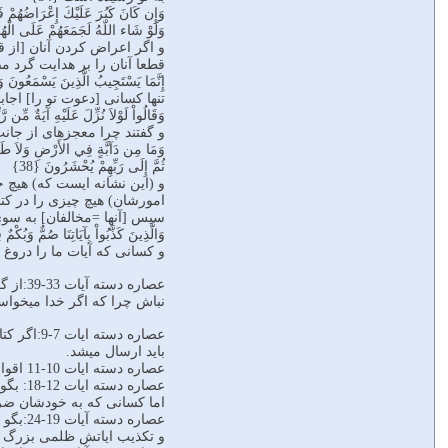
وَإِن كَانَ كَبُرَ عَلَيْكَ إِعْرَاضُهُمْ فَ
وَلَوْ شَاء اللّهُ لَجَمَعَهُمْ عَلَى الْهُدَ
و اگر اعراض كردن آنان [از ق
قطعا آنان را بر هدايت گرد مى‏
إِنَّمَا يَسْتَجِيبُ الَّذِينَ يَسْمَعُونَ وَالْ
تنها كسانى [دعوت تو را] اجاب
وَقَالُواْ لَوْلاَ نُزِّلَ عَلَيْهِ آيَةٌ مِّن رّ
و گفتند چرا معجزه‏اى از جانب
وَمَا مِن دَآبَّةٍ فِي الأَرْضِ وَلاَ طَائِ
ثُمَّ إِلَى رَبِّهِمْ يُحْشَرُونَ {38}
و (این نشانه ایست که) هيچ جنب
امورشان) هيچ چيزى را در كتا
سپس [آنها =مخالفان] به سوى 
وَالَّذِينَ كَذَّبُواْ بِآيَاتِنَا صُمٌّ وَبُ
و كسانى كه آيات ما را دروغ پ
عصاره 
نباش چرا که اگر خدا میخواست
عصاره دس
باید ارسال میشد.
عصاره دسته ایات 10-11 اقوام مکذب قبل از تو هم رسولانشان را استهزا کردند اما هلاک شدند.
عصاره
اما کسانی که به خودشان ضرر
عصاره
و تکذیب ایاتش ظلمی بزرگ ا