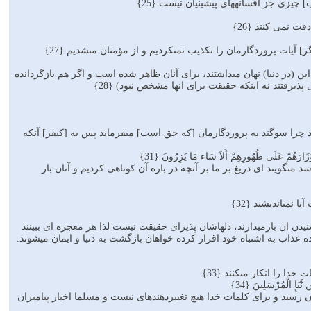
اب] چيزى جز افسانه‏هاى پيشينيان نيست {25}
قت نمی کنند {26}
آيات پروردگارمان را تكذيب نمى‏كرديم و از مؤمنان مى‏شديم {27}
(در دنیا) نهان مى‏داشتند، براى آنان ظاهر شده است و اگر هم بازگردانده
پذیرفتند نه اینکه حقیقت برای انها مشخص نبود) {28}
يند چرا سوگند به پروردگارمان [كه حق است] مى‏فرمايد پس به [كيفر] آنكه
َوْزَارَهُمْ عَلَى ظُهُورِهِمْ أَلاَ سَاء مَا يَزِرُونَ {31}
 مى‏گويند اى دريغ بر ما بر آنچه در باره آن كوتاهى كرديم و آنان بار
مى‏انديشيد {32}
مردم را از شنیدن ان بازمیدارند، دلهاشان پذیرای حقیقت نیست لذا هر معجزه ای ببینند
 عذاب به اشتباه خود اقرار کرده خواهان بازگشت به دنیا و ایمان میشوند.
دا را انكار مى‏كنند {33}
َبَإِ الْمُرْسَلِينَ {34}
ان رسيد و براى كلمات خدا هيچ تغييردهنده‏اى نيست و مسلما اخبار پيامبران