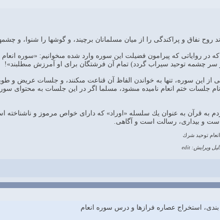
 روح نفاق و پراكندگى را از ميان مسلمانان برچيند، و گوشها را شنوا، و چشمها را 
ر رواياتى كه پيرامون فضيلت اين سوره وارد شده مى‏خوانيم: «سوره انعام را 
ز سر چشمه توحيد سيراب گردد) تمام آن فرشتگان براى او آمرزش مى‏طلبند»!
ز اين سوره، تنها به خواندن الفاظ آن قناعت مى‏كنند، و جلسات عريض و طوي
ه نام جلسات ختم انعام ناميده مى‏شود، مسلما اگر در اين جلسات به محتواى
م به قرآن به عنوان يك سلسله «اوراد» كه داراى خواص مرموز و ناشناخته است 
ست و بيدارى، رسالت است و آگاهى.
انعام توحيد شرك
لیل ویرایش: edit
 بندی، استخراج عصاره فرازها و درس سوره انعام