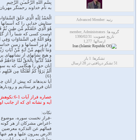
بِسْمِ اللّهِ الرَّحْمـَنِ الرَّحِيمِ
به نام خداوند رحمتگر مهربان
الْحَمْدُ لِلّهِ الَّذِي خَلَقَ السَّمَاوَاتِ
رتبه: Advanced Member
ستايش خدايى را كه آسمانها و ز
هُوَ الَّذِي خَلَقَكُم مِّن طِينٍ ثُمَّ قَض
گروه ها: member, Administrators
اوست كسى كه شما را از گل آف
تاریخ عضویت: 1390/02/31
وَهُوَ اللّهُ فِي السَّمَاوَاتِ وَفِي الأَ
ارسالها: 1,277
و او در آسمانها و زمين خداست 
وَمَا تَأْتِيهِم مِّنْ آيَةٍ مِّنْ آيَاتِ رَبِّه
و هيچ نشانه‏اى از نشانه‏هاى پر
تشکرها: 1 بار
فَقَدْ كَذَّبُواْ بِالْحَقِّ لَمَّا جَاءهُمْ فَ
51 تشکر دریافتی در 28 ارسال
آنان حق را هنگامى كه به سوي
أَلَمْ يَرَوْاْ كَمْ أَهْلَكْنَا مِن قَبْلِهِم
{6}
آيا نديده‏اند كه پيش از آنان 
آنان فرو فرستاديم و رودبارها
عصاره فر
آیه و نشانه ای که از جانب ا
نکات:
-فراز نخست سوره، موضوع اصل
-اعراض مشرکان از هر گونه ن
فمالهم عن التذکره معرضین (م
الارض یمرون علیها و هم عنها
-ما تاتیهم من ایه من ایات ربه