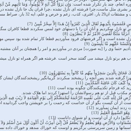
 بار تکرار شده است: وَإِن يَرَوْاْ كُلَّ آيَةٍ لاَّ يُؤْمِنُواْ، وَمَا تَأْتِيهِم مِّنْ آيَةٍ مِّنْ آيَا
مبر بشری مثل ماست،چرا فرشته ای نازل نشده ،چرا قران یک جا نازل نشده در 
ر، قل 44بار، عدل رب هدایت رحمت، کتاب 13 بار، جن 4 بار
سٍ فَلَمَسُوهُ بِأَيْدِيهِمْ لَقَالَ الَّذِينَ كَفَرُواْ إِنْ هَـذَا إِلاَّ سِحْرٌ مُّبِينٌ {7}
ر تو نازل مى‏كرديم و آنان آن را با دستهاى خود لمس مى‏كردند قطعا كافران مى‏
 أَنزَلْنَا مَلَكًا لَّقُضِيَ الأمْرُ ثُمَّ لاَ يُنظَرُونَ {8}
ازل نشده است و اگر فرشته‏اى فرود مى‏آورديم قطعا كار تمام شده بود سپس مهلت ن
وَلَلَبَسْنَا عَلَيْهِم مَّا يَلْبِسُونَ {9}
داديم حتما وى را [به صورت] مردى در مى‏آورديم و امر را همچنان بر آنان مشتبه مى
ته ایات 7-9:اگر کتاب هم برتو نازل میشد می گفتند سحر است .فرشته هم اگر همراه تو
 فَحَاقَ بِالَّذِينَ سَخِرُواْ مِنْهُم مَّا كَانُواْ بِهِ يَسْتَهْزِؤُونَ {10}
هزا گرفته شدند پس آنچه را ريشخند مى‏كردند گريبانگير ريشخندكنندگان ايشان گردي
كَيْفَ كَانَ عَاقِبَةُ الْمُكَذِّبِينَ {11}
يد كه فرجام تكذيب‏كنندگان چگونه بوده است {11}
 قُل لِلّهِ كَتَبَ عَلَى نَفْسِهِ الرَّحْمَةَ لَيَجْمَعَنَّكُمْ إِلَى يَوْمِ الْقِيَامَةِ لاَ رَيْبَ فِيهِ الَّذِينَ 
 است از آن كيست بگو از آن خداست كه رحمت را بر خويشتن واجب گردانيده است
د ايمان نمى‏آورند {12}
َهُوَ السَّمِيعُ الْعَلِيمُ {13}
كاپو] دارد از آن اوست و او شنواى داناست {13}
رِ السَّمَاوَاتِ وَالأَرْضِ وَهُوَ يُطْعِمُ وَلاَ يُطْعَمُ قُلْ إِنِّيَ أُمِرْتُ أَنْ أَكُونَ أَوَّلَ مَنْ أَسْلَمَ وَلاَ 
ده آسمانها و زمين سرپرستى برگزينم و اوست كه خوراك مى‏دهد و خوراك داده 