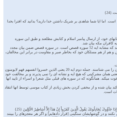
{24}
شود گواه است. اما ایا شما شاهدی بر شریک داشتن خدا دارید؟ بدانید که افترا بخدا
ابهای خود، از ارسال پیامبر اسلام و کتابش مطلعند و طبق این سوره
ه کافران مکه بیان شد.
سپس در سوره اسراء هم بیان شد که شما چه ایمان بیاورید چه نیاورید، اهل کتاب در برابر آیات قران خاضعند که مشابه ایه 52 سوره قصص است. در سوره قصص ضمن بیان مجدد
 و هم از هم مسلکان خود که بخاطر صبر و مقاومت در برابر این مخالفان،
ت.
ایات اهل کتاب در سوره انعام: در ایه 20 اشاره شد که اهل کتاب پیامبر را می شناسند همانطور که پسرانشان را می شناسند. جمله دوم ایه 20 یعنی الذین خسروا انفسهم فهم لایومنون
ب برنمیگردد.(هر چند محتمل میباشد) بلکه میتواند تاکید و تکرار این عبارت در ایه 12 باشد. یعنی همان مشرکینی که هیچ ایه و نشانه ای را نمی پذیرند و بر مخالفت خود
 مشرکان را به استعلام از اهل کتاب دعوت میکند. همانگونه که در سوره های قبلی مثل شعرا و اسراء از تایید انها
 نمی کند بیان شده و از مخفی کردن بخش زیادی از کتاب موسی توسط انها انتقاد
رات است.
إِذَا جَآؤُوكَ يُجَادِلُونَكَ يَقُولُ الَّذِينَ كَفَرُواْ إِنْ هَذَآ إِلاَّ أَسَاطِيرُ الأَوَّلِينَ {25}
 نکنند و در گوشهايشان سنگينى [قرار داده‏ايم] و اگر هر معجزه‏اى را ببينند