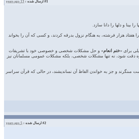
#1
ارسال شده :
13 years ago
بينا و دلها را دانا سازد.
هفتاد هزار فرشته، به هنگام نزول بدرقه كردند، و كسى كه آن را بخواند
لى براى «
ختم انعام
» و حل مشكلات شخصى و خصوصى خود با تشريفات
 سوره دقت شود، نه تنها مشكلات شخصى، بلكه مشكلات عمومى مسلمانان نيز
مى‏نگرند و جز به خواندن الفاظ آن نمى‏انديشند، در حالى كه قرآن سراسر
#2
ارسال شده :
5 years ago