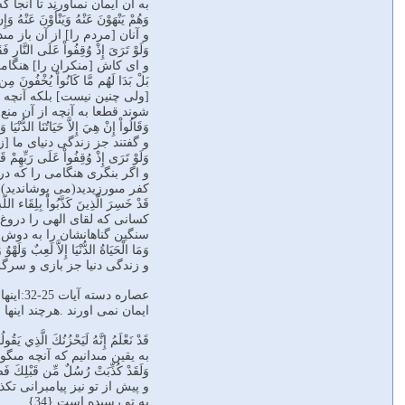
به آن ايمان نمى‏آورند تا آنجا 
وَهُمْ يَنْهَوْنَ عَنْهُ وَيَنْأَوْنَ عَنْهُ وَإ
و آنان [مردم را] از آن باز مى‏
وَلَوْ تَرَىَ إِذْ وُقِفُواْ عَلَى النَّارِ فَقَال
و اى كاش [منكران را] هنگامى 
بَلْ بَدَا لَهُم مَّا كَانُواْ يُخْفُونَ مِن قَبْ
[ولى چنين نيست] بلكه آنچه (
شوند قطعا به آنچه از آن منع 
وَقَالُواْ إِنْ هِيَ إِلاَّ حَيَاتُنَا الدُّنْيَا و
و گفتند جز زندگى دنياى ما [ز
وَلَوْ تَرَى إِذْ وُقِفُواْ عَلَى رَبِّهِمْ قَ
و اگر بنگرى هنگامى را كه در 
كفر مى‏ورزيديد(می پوشاندید) ا
قَدْ خَسِرَ الَّذِينَ كَذَّبُواْ بِلِقَاء الل
كسانى كه لقاى الهى را دروغ ان
سنگين گناهانشان را به دوش مى
وَمَا الْحَيَاةُ الدُّنْيَا إِلاَّ لَعِبٌ وَلَهْوٌ 
و زندگى دنيا جز بازى و سرگرم
عصاره 
ایمان نمی اورند .هرچند اینه
قَدْ نَعْلَمُ إِنَّهُ لَيَحْزُنُكَ الَّذِي يَقُول
به يقين مى‏دانيم كه آنچه مى‏گو
وَلَقَدْ كُذِّبَتْ رُسُلٌ مِّن قَبْلِكَ فَصَب
و پيش از تو نيز پيامبرانى تك
به تو رسيده است {34}