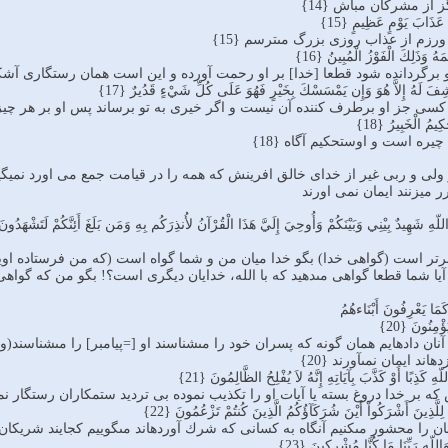
از مشركان مباش {14}
عَذَابَ يَوْمٍ عَظِيمٍ {15}
ورزم از عذاب روزى بزرگ مى‏ترسم {15}
ُ وَذَلِكَ الْفَوْزُ الْمُبِينُ {16}
برگردانده شود قطعا [خدا] بر او رحمت آورده و اين است همان رستگارى آشكار 
فَ لَهُ إِلاَّ هُوَ وَإِن يَمْسَسْكَ بِخَيْرٍ فَهُوَ عَلَى كُلِّ شَيْءٍ قَدُيرٌ {17}
د كسى جز او برطرف كننده آن نيست و اگر خيرى به تو برساند پس او بر هر چيزى 
ِيمُ الْخَبِيرُ {18}
ره است و اوست‏حكيم آگاه {18}
 دسته ایات 12-18: بگو ولی و ربی غیر از خدای خالق افرینش که همه را در قیامت جمع می 
 میزنند ایمان نمی اورند
ِ شَهِيدٌ بِيْنِي وَبَيْنَكُمْ وَأُوحِيَ إِلَيَّ هَذَا الْقُرْآنُ لأُنذِرَكُم بِهِ وَمَن بَلَغَ أَئِنَّكُمْ لَتَشْهَدُونَ أَ
تر است (گواهی خدا) بگو خدا ميان من و شما گواه است (که من فرستاده اویم
آيا شما قطعا گواهى مى‏دهيد كه با الله، خدايان ديگرى است؟! بگو من که گواهى ن
كَمَا يَعْرِفُونَ أَبْنَاءهُمُ
ْمِنُونَ {20}
ان داده‏ايم همان گونه كه پسران خود را مى‏شناسند او [=پيامبر] را مى‏شناسند(
ند ايمان نمى‏آورند {20}
َذِبًا أَوْ كَذَّبَ بِآيَاتِهِ إِنَّهُ لاَ يُفْلِحُ الظَّالِمُونَ {21}
 بر خدا دروغ بسته يا آيات او را تكذيب نموده بى ترديد ستمكاران رستگار نمى‏شو
ِلَّذِينَ أَشْرَكُواْ أَيْنَ شُرَكَآؤُكُمُ الَّذِينَ كُنتُمْ تَزْعُمُونَ {22}
ن را محشور مى‏كنيم آنگاه به كسانى كه شرك آورده‏اند مى‏گوييم كجايند شريكان شما
وَاللّهِ رَبِّنَا مَا كُنَّا مُشْرِكِينَ {23}