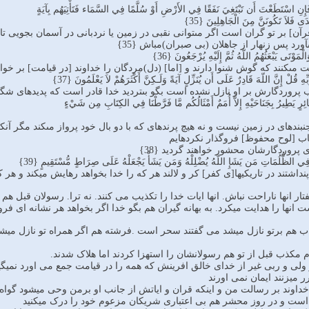
إِنِ اسْتَطَعْتَ أَن تَبْتَغِيَ نَفَقًا فِي الأَرْضِ أَوْ سُلَّمًا فِي السَّمَاء فَتَأْتِيَهُم بِآيَةٍ
ى فَلاَ تَكُونَنَّ مِنَ الْجَاهِلِينَ {35}
رآن] بر تو گران است اگر مى‏توانى نقبى در زمين يا نردبانى در آسمان بجويى ت
آورد پس زنهار از جاهلان (بی صبران)مباش {35}
مَوْتَى يَبْعَثُهُمُ اللّهُ ثُمَّ إِلَيْهِ يُرْجَعُونَ {36}
ت مى‏كنند كه گوش شنوا دارند و [اما] (دل)مردگان را خداوند [در قيامت] بر خواه
َبِّهِ قُلْ إِنَّ اللّهَ قَادِرٌ عَلَى أَن يُنَزِّلٍ آيَةً وَلَـكِنَّ أَكْثَرَهُمْ لاَ يَعْلَمُونَ {37}
 پروردگارش بر او نازل نشده است بگو بى‏ترديد خدا قادر است كه پديده‏اى شگرف 
رٍ يَطِيرُ بِجَنَاحَيْهِ إِلاَّ أُمَمٌ أَمْثَالُكُم مَّا فَرَّطْنَا فِي الكِتَابِ مِن شَيْءٍ
نده‏اى در زمين نيست و نه هيچ پرنده‏اى كه با دو بال خود پرواز مى‏كند مگر آنكه
ب [لوح محفوظ] فروگذار نكرده‏ايم
پروردگارشان محشور خواهند گرديد {38}
كْمٌ فِي الظُّلُمَاتِ مَن يَشَإِ اللّهُ يُضْلِلْهُ وَمَن يَشَأْ يَجْعَلْهُ عَلَى صِرَاطٍ مُّسْتَقِيمٍ {39}
نداشتند در تاريكيها[ى كفر] كر و لالند هر كه را خدا بخواهد رهایش میکند و هر ك
دسته آیات 33-39:از گفتار انها ناراحت نباش. انها ایات خدا را تکذیب می کنند. نه ترا. رس
 انها را هدایت میکرد. به بهانه گیران هم بگو خدا اگر بخواهد هر نشانه ای فرو
ته ایات 7-9:اگر کتاب هم برتو نازل میشد می گفتند سحر است .فرشته هم اگر همراه تو
 دسته ایات 12-18: بگو ولی و ربی غیر از خدای خالق افرینش که همه را در قیامت جمع می 
 میزنند ایمان نمی اورند
 دسته آیات 19-24:بگو خداوند بر رسالت من و اینکه قران و ایاتش از جانب او برمن وحی می
ست و در روز محشر هم بی اعتباری شریکان مزعوم خود را درک میکنید