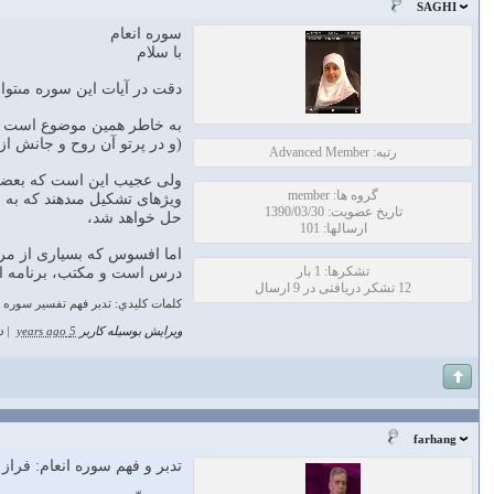
SAGHI
سوره انعام
با سلام
دقت در آيات اين سوره مى‏تواند
به خاطر همين موضوع است كه د
(و در پرتو آن روح و جانش ا
رتبه: Advanced Member
ولى عجيب اين است كه بعضى ا
گروه ها: member
ويژه‏اى تشكيل مى‏دهند كه ب
تاریخ عضویت: 1390/03/30
حل خواهد شد،
ارسالها: 101
اما افسوس كه بسيارى از مرد
تشکرها: 1 بار
درس است و مكتب، برنامه ا
12 تشکر دریافتی در 9 ارسال
كلمات كليدي: تدبر فهم تفسير سوره 
ویرایش بوسیله کاربر
5 years ago
|
د
farhang
تدبر و فهم سوره انعام: فراز