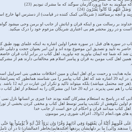
مى‏گويند به خدا پروردگارمان سوگند كه ما مشرك نبوديم {23}
ضَلَّ عَنْهُم مَّا كَانُواْ يَفْتَرُونَ {24}
يند و آنچه برمى‏بافتند ( شریکانی کمک کننده در قیامت) از دسترس انها خارج است.
 دسته آیات 19-24:بگو خداوند بر رسالت من و اینکه قران و ایاتش از جانب او برمن وحی می
ست و در روز محشر هم بی اعتباری شریکان مزعوم خود را درک میکنید.
اب در سوره های قبل: در سوره شعرا اولین اشاره به اینکه علمای یهود طبق کت
حاضر به تایید و تصدیق این موضوع بوده اند و این امر بعنوان حجت و دلیلی علی
مین اهل کتب مومن به قران و پیامبر اسلام هم مخالفانی دارند هم از مشرکین
مایه هدایت و رحمت برای اهل ایمان و مبین اختلافات مذهبی بنی اسراییل اس
لزوما به اهل کتا
اصرار میکنند حتی تایید اهل کتاب را هم نمی پذیرند. در ایه 20 خدا این
ه اهل کتابی که در پاسخ به استعلام مشرکان گفته بودند خدا چیزی بر انسانها نازل
عام اولین نکوهش از تکذیب پیامبر توسط اهل کتاب و مخفی کردن بخشی از تو
عَلَى قُلُوبِهِمْ أَكِنَّةً أَن يَفْقَهُوهُ وَفِي آذَانِهِمْ وَقْرًا وَإِن يَرَوْاْ كُلَّ آيَةٍ لاَّ يُؤْمِنُواْ بِهَا حَتَّى 
مى‏دهند و[لى] ما بر دلهايشان پرده‏ها افكنده‏ايم(بخاطر اعمالشان) تا در آن تامل