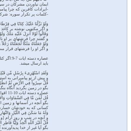
ایمان نیاوردن مشرکان در سوره انعام، چند
-ایرادات کافرین که چرا پیا
-کلمات پر تکرار سوره: شرک و مشتقات ان29 بار، افتری، کذب، زعم و خرص و علم، ایه 32 بار، صراط مستقیم 4 با
وَلَوْ نَزَّلْنَا عَلَيْكَ كِتَابًا فِي قِرْطَا
و اگر مكتوبى نوشته بر كاغذ ب
وَقَالُواْ لَوْلا أُنزِلَ عَلَيْهِ مَلَكٌ وَلَوْ
و گفتند چرا فرشته‏اى بر او ن
وَلَوْ جَعَلْنَاهُ مَلَكًا لَّجَعَلْنَاهُ رَجُلاً 
و اگر او را فرشته‏اى قرار مى‏
عصاره دس
باید ارسال میشد.
وَلَقَدِ اسْتُهْزِىءَ بِرُسُلٍ مِّن قَبْلِكَ
و پيش از تو پيامبرانى به است
قُلْ سِيرُواْ فِي الأَرْضِ ثُمَّ انظُرُواْ 
بگو در زمين بگرديد آنگاه بنگر
عصاره دسته ایات 10-11 اقوام مکذب قبل از تو هم رسولانشان را استهزا کردند اما هلاک شدند.
قُل لِّمَن مَّا فِي السَّمَاوَاتِ وَالأَرْضِ
بگو آنچه در آسمانها و زمين
کسانی که به خودشان خسارت زدن
وَلَهُ مَا سَكَنَ فِي اللَّيْلِ وَالنَّهَارِ و
و آنچه در شب و روز آرام [و ت
قُلْ أَغَيْرَ اللّهِ أَتَّخِذُ وَلِيًّا فَاطِ
بگو آيا غير از خدا پديدآورن