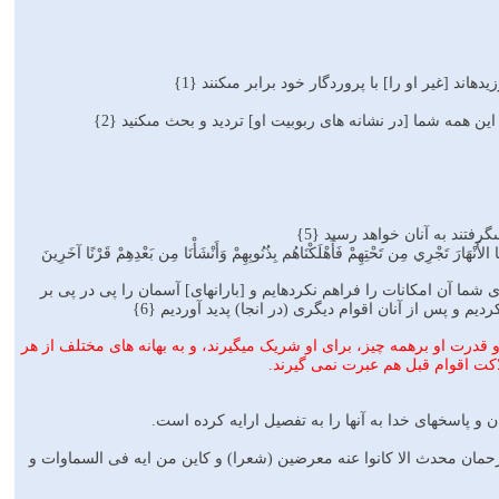
ند [غير او را] با پروردگار خود برابر مى‏كنند {1}
مه شما [در نشانه های ربوبیت او] ترديد و بحث مى‏كنيد {2}
فتند به آنان خواهد رسيد {5}
ا الأَنْهَارَ تَجْرِي مِن تَحْتِهِمْ فَأَهْلَكْنَاهُم بِذُنُوبِهِمْ وَأَنْشَأْنَا مِن بَعْدِهِمْ قَرْنًا آخَرِينَ
راى شما آن امكانات را فراهم نكرده‏ايم و [بارانهاى] آسمان را پى در پى بر
م و پس از آنان اقوام ديگرى (در انجا) پديد آورديم {6}
و علم و قدرت او برهمه چیز، برای او شریک میگیرند، و به بهانه های مختلف از هر
لاکت اقوام قبل هم عبرت نمی گیرند.
 پاسخهای خدا به آنها را به تفصیل ارایه کرده است.
رحمان محدث الا کانوا عنه معرضین (شعرا) و کاین من ایه فی السماوات و