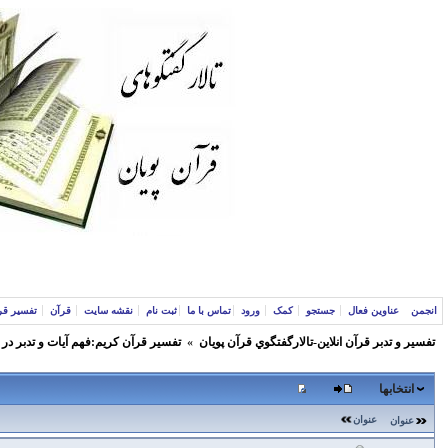
انجمن
عناوین فعال
جستجو
کمک
ورود
تماس با ما
ثبت نام
نقشه سایت
قرآن
تفسیر قر
تفسير و‌ تدبر قرآن انلاين-تالارگفتگوي قرآن پویان
»
تفسير قرآن كريم:فهم آيات و تدبر در
انتخابها
عنوان
عنوان