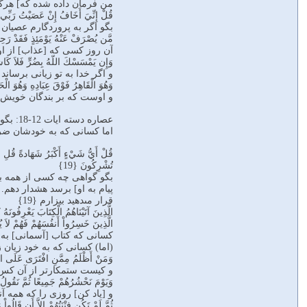
من فرمان داده شده كه] هرگز 
قُلْ إِنِّيَ أَخَافُ إِنْ عَصَيْتُ رَبِّي 
بگو اگر به پروردگارم عصيان 
مَّن يُصْرَفْ عَنْهُ يَوْمَئِذٍ فَقَدْ رَحِمَه
آن روز كسى كه [عذاب] از او 
وَإِن يَمْسَسْكَ اللّهُ بِضُرٍّ فَلاَ كَاشِ
و اگر خدا به تو زيانى برسان
وَهُوَ الْقَاهِرُ فَوْقَ عِبَادِهِ وَهُوَ الْحَك
و اوست كه بر بندگان خويش چي
عصاره
اما کسانی که به خودشان ضرر
قُلْ أَيُّ شَيْءٍ أَكْبَرُ شَهَادةً قُلِ اللّه
تُشْرِكُونَ {19}
بگو گواهى چه كسى از همه بر
پيام به او] برسد هشدار دهم. 
قرار مى‏دهيد بيزارم {19}
الَّذِينَ آتَيْنَاهُمُ الْكِتَابَ يَعْرِفُونَهُ 
الَّذِينَ خَسِرُواْ أَنفُسَهُمْ فَهُمْ لاَ يُؤ
كسانى كه كتاب [آسمانى] به آن
(اما) كسانى كه به خود زيان زده‏ا
وَمَنْ أَظْلَمُ مِمَّنِ افْتَرَى عَلَى اللّهِ ك
و كيست ‏ستمكارتر از آن كس كه
وَيَوْمَ نَحْشُرُهُمْ جَمِيعًا ثُمَّ نَقُولُ ل
و [ياد كن] روزى را كه همه آنا
ثُمَّ لَمْ تَكُن فِتْنَتُهُمْ إِلاَّ أَن قَالُواْ 