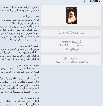
SAGHI
خسران در لغت به معنی از دست دادن س
خسران نفس به معنای آن است که آدمی ن
خسران در آیات
قران کریم که برنامه کامل سعادت و ت
«انسان­ها همه در زیانند.»[3]
سپس راه فرار از این زیان را، از ناحی
«مگر کسانی که ایمان آورده و عمل صالح 
رتبه: Advanced Member
«و یکدیگر را به حق سفارش کرده و یکد
در آیات بسیار دیگری نیز، از خسران 
«ای کسانی که ایمان آورده­اید، اگر از 
گروه ها: member
تاریخ عضویت: 1390/03/30
خسران در روایات
ارسالها: 101
در روایات نیز به طور گسترده به ای
1. امام باقر(ع) می­فرمایند: بگو زیانکاران کسانی هستند روز قیامت خانواده­اشان را مغبون کردند.[7]
2. امام علی(ع) فرمودند: آنکس که در روزهای امید خود و پیش از فرا رسیدن اجلش کوتاهی کند، زیانکار باشد و اجلش به او ضرر زند.[8]
تشکرها: 1 بار
3. امام علی(ع) می­فرمایند: چه کسی زیانکار تز از آن که آخرت را با دنیا عوض کرد؟[9]
12 تشکر دریافتی در 9 ارسال
عوامل خسران نفس:
با توجه به آیات و روایات متعدد موجود
الف/ عوامل اعتقادی: این عوامل که ر
1. کفر :
گاهی انسان، مال یا مقام و یا یکی دیگ
زیان حقیقی گذاشت؛ زمانی خواهد بود
دشمنان حق و افراد لجوج، سرمایه عمر
کسانی که به آیات خدا کافر شدند زیا
ناتوانی رفته­اند که مطلقاً کاری از آنها ن
2. نافرمانی از خدا
اطاعت هر کسی غیر خدا، اطاعت از ش
شیطان بر پایه سعادت انسان می­زند؛ زی