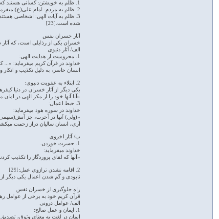
1. ظلم به خویشتن: کسانی هستند که در قیامت نفس خود و اهل خود را دچار خسارت کردند، یعنی خود را از نجات محروم نموده، و از اهل خود نیز بهره­مند نمی­شوند.[21]
2. ظلم به مردم: امام علی(ع) می­فرماید: زیانکارترین شما، ستمکارترین شماست.[22]
3. ظلم به آیات الهی: اشخاصی هستند که
شده است.[23]
آثار خسران نفس
خسران یکی از رذایلی است، که آثار دن
الف/ آثار دنیوی
1. محرومیت از هدایت الهی:
خداوند در قرآن کریم می­فرماید: «... ک
انسان خاسر، به دلیل تکذیب و انکار و 
2. ابتلاء به عقوبت دنیوی:
یکی دیگر از آثار خسران در دنیا کیفره
«آیا آنها خود را از مکر الهی در امان می
3. حبط اعمال:
خداوند در سوره هود می­فرماید:
«(ولی) آنها در آخرت، جز آتش(سهمی) نخو
آری، انسان سالیان دراز زحمت می­کشد و
ب/ آثار اخروی
1. حسرت خوردن:
خداوند می­فرماید:
«آنها که لقای پروردگار را تکذیب کردند
2. اقامه نشدن ترازوی عمل:[29]
نابودی و گم شدن اعمال یکی دیگر از آث
راه جلوگیری از خسران نفس
قرآن کریم خود به برخی از عوامل رها
الف/ عوامل درونی
1. ایمان و عمل صالح: