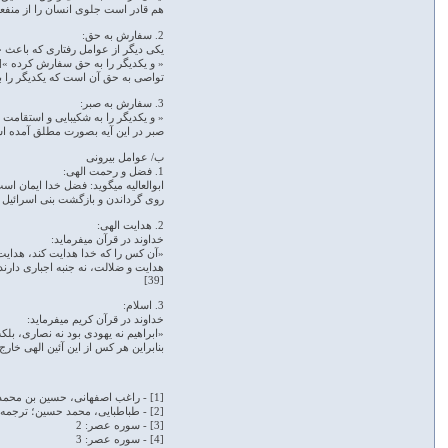
هم قادر است جلوی انسان را از منفعت­
2. سفارش به حق:
یکی دیگر از عوامل رفتاری که باعث 
« و یکدیگر را به حق سفارش کرده »[33]
تواصی به حق آن است که یکدیگر را ب
3. سفارش به صبر:
« و یکدیگر را به شکیبایی و استقامت توص
صبر در این آیه بصورت مطلق آمده است،
ب/ عوامل بیرونی
1. فضل و رحمت الهی:
روی گرداندن و بازگشت بنی اسرائیل خداو
2. هدایت الهی:
خداوند در قرآن می­فرماید:
«آن کس را که خدا هدایت کند، هدایت ی
هدایت و ضلالت، نه جنبه اجباری دارند
[39]
3. اسلام:
خداوند در قرآن کریم می­فرماید:
«ابراهیم نه یهودی بود نه نصاری، بلک
بنابراین هر کس از این آئین الهی خارج 
[1] - راغب اصفهانی، حسین بن محمد؛ مفردات الفاظ القرآن، المکتبه المرتضویه لإحیاء الآثار الجعفریه، بی­جا، ص146
[2] - طباطبایی، محمد حسین؛ ترجمه تفسیر المیزان، ترجمه موسوی همدانی، سید محمد باقر؛ بنیاد علمی و فکری علامه طباطبایی، پاییز1363، ج17، ص395
[3] - سوره عصر: 2
[4] - سوره عصر: 3