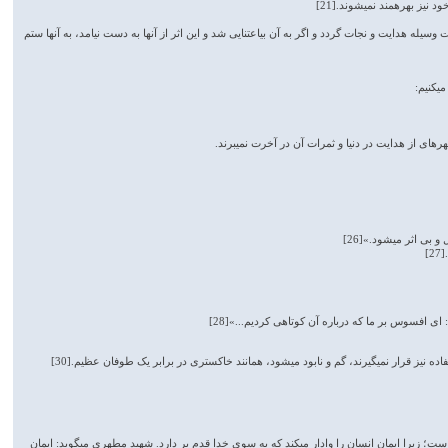
ت وسیله هدایت و نجات گردد و اگر به آن بی­اعتنایی شد و این اثر از آنها به دست نیامد، به آنها ستم
ی­کنیم:
­ای از هدایت در دنیا و ثمرات آن در آخرت نمی­برند.
بی اثر می­شود.»[26]
]
 ای افسوس بر ما که درباره آن کوتاهی کردیم...»[28]
 نیز قرار نمی­گیرند، گم و نابود می­شود، همانند خاکستری در برابر یک طوفان عظیم.[30]
31]در بیشتر آیات قرآن ایمان و عمل صالح با هم آمده است؛ زیرا ایمان انسان را وادار می­کند که به سوی خدا قدم بر دارد. شهید مطهری می­گوید: ایمان