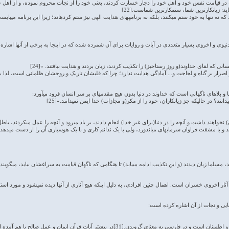
 نه تنها به خود ستم می­کنند، بلکه به برنامه­های هدایت الهی نیز ستم کرده­اند؛ زیرا این برنامه می­بایس
یوی و اخروی بسیار متعددی در آیات و روایات برای آن شمرده شده که در اینجا به برخی از آنها اشاره م
سانی که لقای خداوند(و روز رستاخیز) را تکذیب کردند، زیان بردند و هدایت نیافتند. »[24]
اصرار بر گناه و لجاجت و... آمادگی هدایت ندارد؛ چرا که قلبشان تاریک و روحشان ظلمانی است، لذا بهره
ا و بلاهای ناگهانی است که خداوند در دنیا بدون هیچ مقدمه­ای بر سر انسان فرود می­آورد:
­دانند؟ در حالی­که جز زیانکاران، خود را از مکر(و مجازات) خدا ایمن نمی­دانند.»[25]
اهند داشت و آنچه را در دنیا(برای غیر خدا) انجام دادند، بر باد می­رود و آنچه را عمل می­کردند، باطل و 
 با مشقت فراوان سرمایه­ای می­اندوزد، ولی با یک ندانم کاری و با یک هوس­بازی آن را از دست می­دهد.[27
، مسلما زیان دیدند (و این تکذیب ادامه می­یابد) تا هنگامی که ناگهان قیامت به سراغشان بیاید، می­گویند:
ار اخروی خسران است. اهمال چنین افرادی، به دلیل اینکه هیچ آثاری از آنها دیده نمی­شود و مورد استفاده
یی و نجات از آن اشاره کرده است:
ایمان در لغت به معنای وثوق، تصدیق و اطمینان است و در فارسی به معنای گرویدن.[