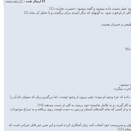
#1
ارسال شده :
12 years ago
د عمل نسبت داده می­شود و گفته می­شود «خسرت تجارته».[1]
ز او فوت شود. به گونه­ای ­که دیگر امیدی برای برگشت و یا تحلیل آن نماند.[2]
 طبیعی و خسران هستند.
6]
 می­شود:
خرت می­گردد:
ده که جزء وجود او نبوده؛ یعنی بیرون از وجود اوست. اما بزرگ­ترین زیان که می­توان نام آن را
گیرند، و به تکامل شایسته خود برسند به کلی از دست می­دهند.[10]
دند و از کسی که تمام کلیدهای آسمان و زمین به دست اوست روی برتافته و به سراغ موجودات
 و سرپرست خود انتخاب کند، زیان آشکاری کرده است و این ضرر غیر قابل جبرانی است که
د.[12]