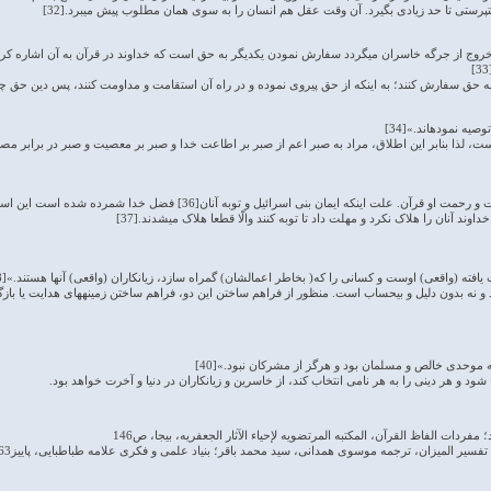
پرستی تا حد زیادی بگیرد. آن وقت عقل هم انسان را به سوی همان مطلوب پیش می­برد.[32]
خروج از جرگه خاسران می­گردد سفارش نمودن یکدیگر به حق است که خداوند در قرآن به آن اشاره کر
ه حق سفارش کنند؛ به اینکه از حق پیروی نموده و در راه آن استقامت و مداومت کنند، پس دین حق 
یه نموده­اند.»[34]
 لذا بنابر این اطلاق، مراد به صبر اعم از صبر بر اطاعت خدا و صبر بر معصیت و صبر در برابر مصائبی
ابوالعالیه می­گوید: فضل خدا ایمان است و رحمت او قرآن. علت ای
ند آنان را هلاک نکرد و مهلت داد تا توبه کنند والّا قطعا هلاک می­شدند.[37]
افته (واقعی) اوست و کسانی را که( بخاطر اعمالشان) گمراه سازد، زیانکاران (واقعی) آنها هستند.»[38]
 و نه بدون دلیل و بی­حساب است. منظور از فراهم ساختن این دو، فراهم ساختن زمینه­های هدایت یا بازگر
ه موحدی خالص و مسلمان بود و هرگز از مشرکان نبود.»[40]
شود و هر دینی را به هر نامی انتخاب کند، از خاسرین و زیان­کاران در دنیا و آخرت خواهد بود.