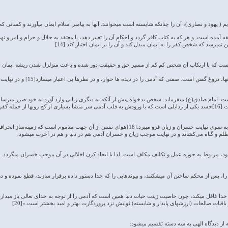
 ( یهود و نصاری)، آن را چنانکه شایسته است می­خوانند. آنها به پیامبر اسلام ایمان می­آورند و کسانی که به 
ه آمده است: و هر که به کتاب کافر گردد و احکام آن را تغییر دهد، یا معتقد به حلال و حرام و امر و
 نمی­رسد که شخص کفر را به ایمان مبدل کند و آن را بر ایمان احتیار کند.[14]
ست که با ارتکاب آن شخص کم کم از مسیر حق و حقیقت دور شده و باعث متزلزل شدن ریشه ایمان او
 است. صفتی که آدمی را در دیده ها خوار، و در نظرها بی اعتبار می­سازد[15] و در نهایت چیزی جز خسارت برای فرد به دنبال ندارد.
امام صادق(ع) می­فرماید: شخص بدخواه پیش از آنکه به دیگری زیانی وارد آورد به خود ضرر می­رساند
ی­باشد.[17]
امام علی(ع) می­فرمایند: نفست تو را به سوی نهایت خسران و زیان فرو می­برد.[18]هوای
لم و گناه می‌کشاند و در نهایت موجب زیان و خسران آدمی هم در دنیا و هم در آخرت می­شود.
مربوط به حوزه عمل و تکلیف مکلف است. لذا با ایجاد کرن اخلالی در آن موجب خسران می­گردد. این
 پس از محکم ساختن آن می­شکنند، و پیوندهایی را که خدا دستور داده برقرار سازند، قطع نموده و در روی ز
د خدا غافل می­کند، چون خاصیت زینت حیات دنیا همین است که آدمی را از توجه به خدای تعالی باز می­دارد.
قیات صالحات (ارزش­های پایدار و شایسته) ثوابش نزد پروردگارت بهتر و امید بخش­تر است.»[20]
ز دیدگاه الهی به سه دسته تقسیم می­شود: