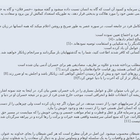
رمایه و کمبود آن است که گاه به انسان نسبت داده می­شود و گفته می­شود «خسر فلان» و گاه به خو
فس خود را مورد هلاکت و بدبختی قرار دهد، به طوری­که استعداد کمالش از بین برود و سعادت به کلی ا
کامل فرد در جامعه است، در سوره عصر به طور صریح و روشن اعلام می­کند که همه انسان­ها در زیان
ه فرد و اجتماع تعیین نموده است:
انجام داده­اند.»[4]
یگر را به شکیبایی و استقامت توصیه نموده­اند.»[5]
و عوامل آن یاد کرده است:
کسانی که کافر شدند اطاعت کنید، شما را به گذشته­هایتان باز می­گردانند و سرانجام زیانکار خواهید شد.»[
ن مطلب پرداخته شده و علاوه بر تعاریف، مصادیقی هم برای خسران آدمی بیان شده است
 در این باب می­توان علل و عوامل بسیاری را در باب خسران نفس بیان کرد. در اینجا به چند نمونه اشاره
یشه آن اعتقادات غلط و انحرافی است، موجب خارج شدن فرد از دین و در نتیجه خسران او در دنیا و آ
ر از سرمایه­های خود را از دست می­دهد، در این موارد اگر چه زیان کرده است ولی چیزهایی را از دست دا
 که انسان اصل هستی خود را از دست دهد و وجود خویش را ببازد.
 و سرمایه فکر و عقل و فطرت و تمام مواهب جسمی و روحی خویش را که می­بایست در مسیر حق به کار 
نکارانند، چرا که منبع اصلی سرچشمه واقعی همه خیرات و برکت را رها کرده و در بیراهه سرگردان ش
یست.[11]
یطان محسوب می­شود. این اصل در قرآن مطرح است که هر کس شیطان را بجای خداوند به عنوان ولی
را حقایق و واقعیات را به یک سلسله اوهام و وساوس تبدیل و به دنبال آن سعادت را به شقاوت تبدیل می­کن