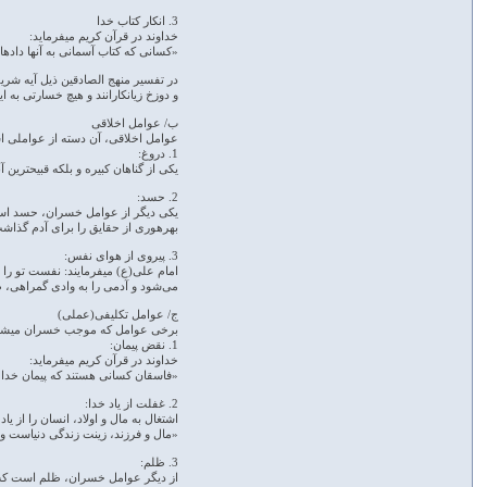
3. انکار کتاب خدا
خداوند در قرآن کریم می­فرماید:
«کسانی که کتاب آسمانی به آنها داده­ایم
در تفسیر منهج الصادقین ذیل آیه شریف
و دوزخ زیانکارانند و هیچ خسارتی به این
ب/ عوامل اخلاقی
عوامل اخلاقی، آن دسته از عواملی ا
1. دروغ:
یکی از گناهان کبیره و بلکه قبیح­ترین آنها، دروغ گفتن
2. حسد:
یکی دیگر از عوامل خسران، حسد است. 
بهره­وری از حقایق را برای آدم گذاشت.[16]حسد یکی از رذایلی است که با ورودش به قلب آدمی سر منشأ بسیاری از کج روی­ها از جمله کفر م
3. پیروی از هوای نفس:
می‌شود و آدمی را به وادی گمراهى، ظ
ج/ عوامل تکلیفی(عملی)
برخی عوامل که موجب خسران می­شود، 
1. نقض پیمان:
خداوند در قرآن کریم می­فرماید:
«فاسقان کسانی هستند که پیمان خدا را،
2. غفلت از یاد خدا:
اشتغال به مال و اولاد، انسان را از یا
«مال و فرزند، زینت زندگی دنیاست و با
3. ظلم:
از دیگر عوامل خسران، ظلم است که ا