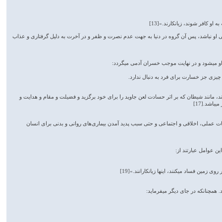
او کافر شوند، زیانکارند.»[13]
 نهی او نباشد، پس آن گروه در دنیا به جهت عدم نصرت و ظفر و در آخرت به دلیل گرفتاری و عذاب
 می­شود و در نهایت موجب خسران آدمی می­گردد:
، مانند شیطان که بر اثر حسادت لعن جاوید را برای خود برگزید و فضیلت و مقام و هدایت و
 نفس از آن جهت مذموم است که زمینه‌ساز انحرافات عملی، اخلاقی و اجتماعی و حتی سبب پدید آمدن بیماری‌های روانی و بدنی برای انسان
 عوامل عبارتند از:
مین فساد می­کنند، اینها زیانکارانند.»[19]
 همچنان­که در جای دیگر می­فرماید: