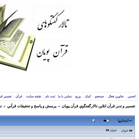
انجمن
عناوین فعال
جستجو
کمک
ورود
تماس با ما
ثبت نام
نقشه سایت
قرآن
تفسیر قر
تفسير و‌ تدبر قرآن انلاين-تالارگفتگوي قرآن پویان
»
پرسش و پاسخ و تحقيقات قرآني
»
ت
انتخابها
عنوان
عنوان