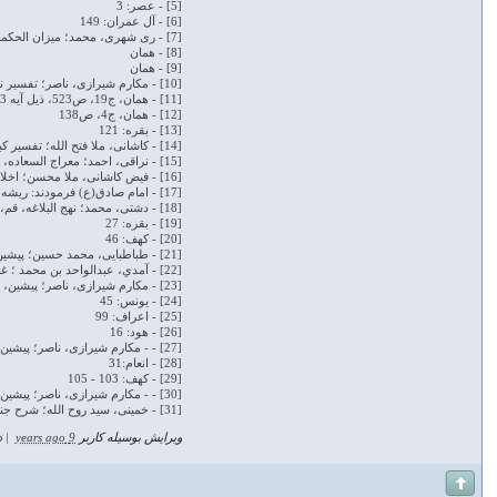
[5] - عصر: 3
[6] - آل عمران: 149
[7] - ری شهری، محمد؛ میزان الحکمه، ترجمه، شیخی، حمیدرضا، قم، انتشارات دارالحدیث، 1377، چاپ دوم، ج3، ص1399
[8] - همان
[9] - همان
[10] - مکارم شیرازی، ناصر؛ تفسیر نمونه، دارالکتب الاسلامیه، 1365، ج5، ص166، ذیل آیه 12 سوره انعام
[11] - همان، ج19، ص523، ذیل آیه 63 سوره زمر
[12] - همان، ج4، ص138
[13] - بقره: 121
[14] - کاشانی، ملا فتح الله؛ تفسیر کبیر منهج الصادقین فی الزام المنافقین، تهران، اسلامیه، 1347، ج1، ص291
[15] - نراقی، احمد؛ معراج السعاده، قم، موسسه فرهنگی انتشاراتی طوبای محبت، چاپ اول، 1385، ص478
[16] - فیض کاشانی، ملا محسن؛ اخلاق حسنه، انتشارات پیام آزادی، 1365، چاپ ششم، ص73
[17] - امام صادق(ع) فرمودند: ریشه کفر 3 تا است: حرص، تکبر و حسد. کلینی، محمدبن یعقوب بن اسحاق، اصول کافی، ترجه مصطفوی، سید جواد، دفتر نشر فرهنگ اهل بیت(ع)، ج2، ص289
[18] - دشتی، محمد؛ نهج البلاغه، قم، موسسه فرهنگی تحقیقاتی امیرالمونین، پاییز1381، نامه30
[19] - بقره: 27
[20] - کهف: 46
[21] - طباطبایی، محمد حسین؛ پیشین، ج35، ص108
[22] - آمدي، عبدالواحد بن محمد ؛ غرر الحکم و درر الکلم، ترجمه: هاشم رسولي محلاتي، قم، دارالکتاب الاسلامي، 1381، ج2، ص27
[23] - مکارم شیرازی، ناصر؛ پیشین، ج6، ص94
[24] - یونس: 45
[25] - اعراف: 99
[26] - هود: 16
[27] - - مکارم شیرازی، ناصر؛ پیشین، ج2، ص111
[28] - انعام:31
[29] - کهف: 103 - 105
[30] - - مکارم شیرازی، ناصر؛ پیشین، ج12، ص 562- 563
[31] - خمینی، سید روح الله؛ شرح جنود عقل و جهل، موسسه تنظیم و نشر آثار امام خمنی(ره)، 1377، ص88
ویرایش بوسیله کاربر
9 years ago
|
د