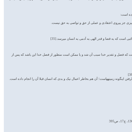
ده است:
چیزی جز پیروی اعتقادی و عملی از حق و تواصی به حق نیست.
 است که به قضا و قدر الهی به آدمی به انسان می­رسد.[35]
نکه ایمان بنی اسرائیل و توبه آنان[36] فضل خدا شمرده شده است این است که فضل و تقدیر خدا سبب آن شد و یا ممکن است منظور از فضل خدا این باشد که پس از
فتن این­گونه زمینه­هاست؛ آن هم بخاطر اعمال نیک و بدی که انسان قبلا آن را انجام داده است.