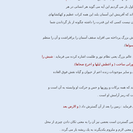
اول باز مى ‏گرديم اين آيه مى‏ گويد هر انسانى در هر
اند كه آفرينش اين آسمان بلند اين همه كرات عظيم و كهكشانهاى
سان نيست كسى كه اين قدرت را داشته چگونه از باز گرداندن شما
ش بزرگ پرداخته مى‏ افزايد سقف آسمان را برافراشت و آن را منظم
واها
).
عالم بزرگ يعنى نظام نور و ظلمت اشاره كرده مى ‏فرمايد :
شبش را
ورانى ساخت ( و اغطش ليلها و اخرج ضحاها).
ن و ساير موجودات زنده اعم از حيوان و گياه نقش فوق العاده
كند كه همه بركات و روزيها و حس و حركت او وابسته به آن است و
 كه رمز آرامش او است .
فرمايد : زمين را بعد از آن گسترش داد (
و الارض بعد
معنى گستردن است بعضى نيز آن را به معنى تكان دادن چيزى از محل
معنى لازم و ملزوم يكديگرند به يك ريشه باز مى ‏گردد .