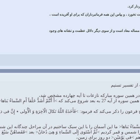
دار كرد.
ت نخورد ، و بپاس اين همه فرمانبرداران كه براى او آفريده است ،
بر مساله معاد است و از سوى ديگر دلائل عظمت و نشانه ‏هاى وجود
در همین سوره مبارکه نازعات تا آیه چهارده مشخص شد،
همین قسمت برهان را هم در همین سوره از آیه 27 به بعد شروع می‌کند که >أَ أَنْتُمْ
 ذکر می‌کند که فرمود: >فَأَخَذَهُ اللَّهُ نَکالَ الْآخِرَةِ وَ الْأُولی‏ ٭ إِنَّ فی‏ ذل
ْقاً أَمِ السَّماءُ بَناها< ما این آسمان را با این سبک ساختیم در آن مراحل چندگانه ای
و قمر کردیم >ثُمَّ اسْتَوی‏ إِلَی السَّماءِ وَ هِیَ دُخانٌ< بعد >فَقَضاهُنَّ سَبْعَ س
 آن هم >فی‏ یَوْمَیْنِ< دو روز برای زمین،