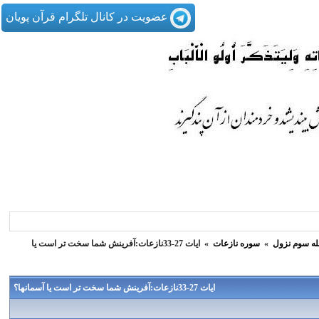
عضویت در کانال تلگرام قرآن پویان
له سوم نزول
»
سوره نازعات
»
ایات 27-33نازعات:آفرینش شما سخت تر است یا
ایات 27-33نازعات:آفرینش شما سخت تر است یا آسمانها؟