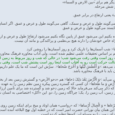
یگر هم برای «بین الارض و السماء»
 شش مرحله.
ْک﴾ یعنی ارتفاع در برابر عمق.
ی‌گویند طول و عرض و سمک، گاهی می‌گویند طول و عرض و عمق. اگر انسان 
 بایستد می‌گوید طول و عرض و عمق
گاه بکنیم این می‌شود عمق از پایین نگاه بکنیم می‌شود ارتفاع؛ طول و عرض و ار
م راه خاص خودشان را دارند هیچ بی‌نظمی و پراکندگی و مانند آن نیست.
جَ ضُحاها< شب آسمان‌ها را تاریک کرد و روز آسمان‌ها را روشن کرد.
یم بر اساس تحقیقات علمی تنظیم شده است، ولی آداب محاوره فرهنگ محاور
روز است وقتی رفت می‌شود شب؛ در حالی که شب و روز مربوط به زمین است
ن حالت حرکت است رو به آفتاب است اینجا روز است پشتش شب است، وقتی 
ی‌دهد >وَ أَغْطَشَ لَیْلَها وَ أَخْرَجَ ضُحاها<. سرّش این است که ما یک عل
اید با فرهنگ محاوره باشد.
ی‌آید >وَ الْأَرْضَ بَعْدَ ذلِکَ دَحاها< هم «دحو الأرض» و گسترش زمین بعد از ب
الْأَرْضِ وَ ما طَحاها< آن کسی که گستره زمین پیکره زمین نظم زمین را به عهده
 که ذکر می‌کند می‌فرماید حالا که زمین دحو شد و گسترده شد برای تأمین ار
ْها< از زمین، آب زمین را، یک؛ چراگاه زمین را، دو. این «أکل» اختصاصی به ان
 وَ مَرْعاها ٭ وَ الْجِبالَ أَرْساها< که «رواسی» همان اوتاد و میخ برای اینکه زم
ِ زمین را به وسیله این کوه‌ها تنظیم کرده است