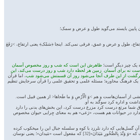
پایین بایستد می‌گوید طول و عرض و سمک؛
تفاع، طول و عرض و عمق، فرقی نمی‌کند. اینجا ﴿سَمْک﴾ یعنی ارتفاع، >رَفَعَ
ه یک چیز دیگر است؛
ظاهرش این است که شب و روز مخصوص آسمان
 نه برای آسمان. زمین هر لحظه دارد شب و روز درست می‌کند، این
برگشت از این طرف آنجا می‌شود روز آن قسمتش می‌شود شب
، اما قرآن
م داریم یک فرهنگ محاوره؛ مسئله علمی و تحقیق علمی را قرآن سرجایش تنظیم
خشی از آسمان‌هاست و هم >وَ الْأَرْضِ وَ ما طَحاها< از همین قبیل است.
 داشت و اداره کرد سوگند به او.
زاق شما مرتع درست کرد مزرع درست کرد، این بخش‌های بدنی را دارد
سان ندارد در حیوانات هم هست، «رَعی» هم به معنای چِرایی حیوان مخصوص
ین روی آن گسل‌هایی که دارد نلرزد با کوه و سلسله جبال این را میخکوب کرده
است؛ «رواسی»؛ یعنی اوتاد! این همان بیان نورانی حضرت امیر است که در خطبه اول نهج البلاغه آمده است که «وَ وَتَّدَ بِالصُّخُورِ مَیَدَانَ»[32] که مفعول است «مَیدان»؛ یعنی نوسان.