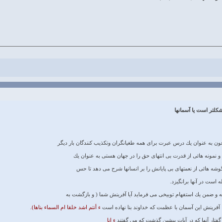
 به عنوان يك درس عبرت براى همه طغيانگران وتكذيب كنندگان بار ديگر
 و نمونه ‏هائى از قدرت بى ‏انتهاى حق را در جهان هستى به عنوان يك
گوشه‏ هائى از نعمتهاى بى ‏پايانش را بر انسانها شرح مى ‏دهد تا حس
است در آنها برانگيزد.
 ضمن يك استفهام توبيخى مى ‏فرمايد آيا آفرينش شما ( و بازگشت به
آفرينش اين آسمان با عظمت كه خداوند بنا نهاده است
ء أنتم اشد خلقا ام السماء بناها).
ار آنها كه در آيات پيشين گذشت كه مى‏ گفتند
ء إنا