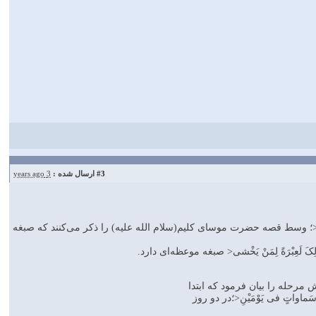
#3
ارسال شده :
3 years ago
 أَشَدُّ خَلْقاً أَمِ السَّماءُ بَناها<؛ وسط قصه حضرت موسای کلیم(سلام الله علیه) را ذکر می‌کنند که صبغه
ِکَ لَعِبْرَةً لِمَنْ یَخْشی< صبغه موعظه‌ای دارد.
ن شش مرحله را بیان فرمود که ابتدا
َماواتٍ فی‏ یَوْمَیْنِ<؛در دو روز