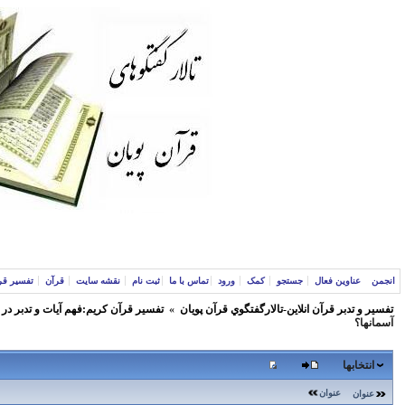
انجمن
عناوین فعال
جستجو
کمک
ورود
تماس با ما
ثبت نام
نقشه سایت
قرآن
تفسیر قر
تفسير و‌ تدبر قرآن انلاين-تالارگفتگوي قرآن پویان
»
تفسير قرآن كريم:فهم آيات و تدبر در
آسمانها؟
انتخابها
عنوان
عنوان