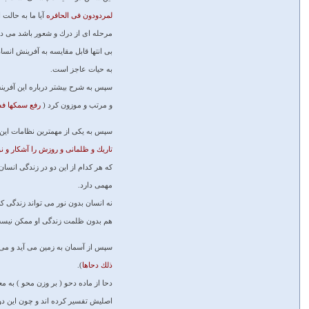
لمردودون فى الحافره
آيا ما به حالت 
مرحله ‏اى از درك و شعور باشد مى ‏د
بى‏ انتها قابل مقايسه به آفرينش ان
به حيات عاجز است.
سپس به شرح بيشتر درباره اين آفرين
و مرتب و موزون كرد (
رفع سمكها فس
سپس به يكى از مهمترين نظامات اين 
تاريك و ظلمانى و روزش را آشكار و ن
كه هر كدام از اين دو در زندگى انسا
مهمى دارد.
نه انسان بدون نور مى ‏تواند زندگى 
هم بدون ظلمت زندگى او ممكن نيست
سپس از آسمان به زمين مى ‏آيد و مى ‏
ذلك دحاها
).
دحا از ماده دحو ( بر وزن محو ) به 
اصليش تفسير كرده ‏اند و چون اين دو 