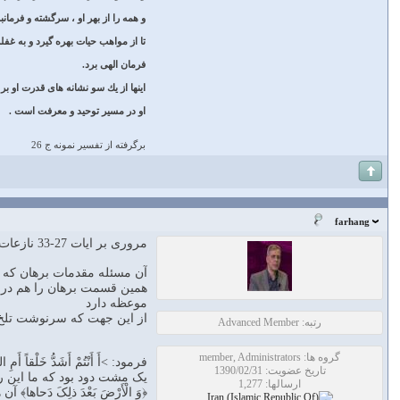
و همه را از بهر او ، سرگشته و فرمانبر
تا از مواهب حيات بهره گيرد و به غفل
فرمان الهى برد.
اينها از يك سو نشانه ‏هاى قدرت او 
او در مسير توحيد و معرفت است .
برگرفته از تفسیر نمونه ج 26
farhang
مروری بر ایات 27-33 نازعات از تفسیر تسنیم
آن مسئله مقدمات برهان که 
موعظه دارد
از این جهت که سرنوشت تلخ فرعون را
رتبه: Advanced Member
گروه ها: member, Administrators
فرمود: >أَ أَنْتُمْ أَشَدُّ خَل
تاریخ عضویت: 1390/02/31
یک مشت دود بود که ما این را شمس 
ارسالها: 1,277
﴿وَ الْأَرْضَ بَعْدَ ذلِکَ دَحاها﴾