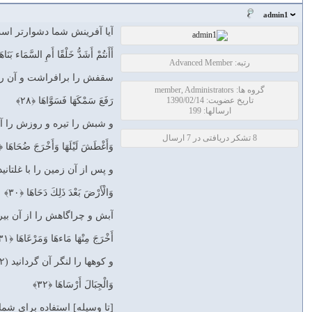
admin1
آيا آفرينش شما دشوارتر است‏ 
أَأَنتُمْ أَشَدُّ خَلْقًا أَمِ السَّمَاء بَنَاهَا 
رتبه: Advanced Member
سقفش را برافراشت و آن را [ب
گروه ها: member, Administrators
تاریخ عضویت: 1390/02/14
رَفَعَ سَمْكَهَا فَسَوَّاهَا ﴿۲۸﴾
ارسالها: 199
و شبش را تيره و روزش را آشكا
8 تشکر دریافتی در 7 ارسال
وَأَغْطَشَ لَيْلَهَا وَأَخْرَجَ ضُحَاهَا ﴿۲۹﴾
و پس از آن زمين را با غلتانيدن
وَالْأَرْضَ بَعْدَ ذَلِكَ دَحَاهَا ﴿۳۰﴾
آبش و چراگاهش را از آن بيرون 
أَخْرَجَ مِنْهَا مَاءهَا وَمَرْعَاهَا ﴿۳۱﴾
و كوهها را لنگر آن گردانيد (۳۲)
وَالْجِبَالَ أَرْسَاهَا ﴿۳۲﴾
[تا وسيله] استفاده براى شما و 