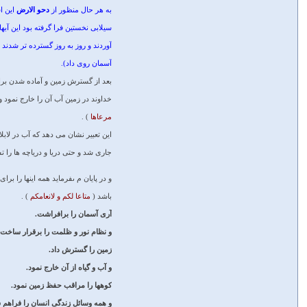
به هر حال منظور از
دحو الارض
اين ا
سيلابى نخستين فرا گرفته بود اين آبها
آوردند و روز به روز گسترده ‏تر شدند 
آسمان روى داد).
بعد از گسترش زمين و آماده شدن براى
خداوند در زمين آب آن را خارج نمود 
مرعاها
) .
اين تعبير نشان مى ‏دهد كه آب در لاب
جارى شد و حتى دريا و درياچه ‏ها را ت
و در پايان م ى‏فرمايد همه اينها را براى
باشد (
متاعا لكم و لانعامكم
) .
آرى آسمان را برافراشت.
و نظام نور و ظلمت را برقرار ساخت.
زمين را گسترش داد.
و آب و گياه از آن خارج نمود.
كوهها را مراقب حفظ زمين نمود.
و همه وسائل زندگى انسان را فراهم