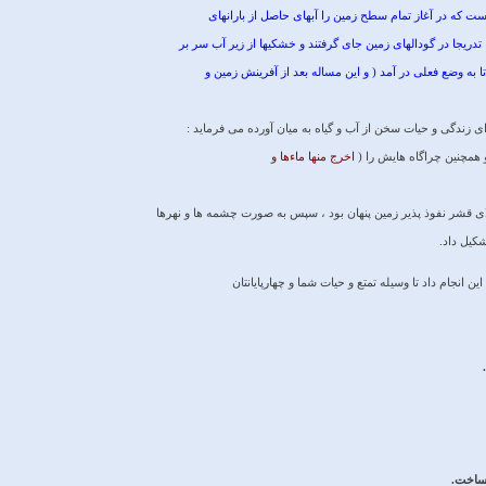
ست كه در آغاز تمام سطح زمين را آبهاى حاصل از بارانهاى
 تدريجا در گودالهاى زمين جاى گرفتند و خشكيها از زير آب سر بر
تا به وضع فعلى در آمد ( و اين مساله بعد از آفرينش زمين و
 زندگى و حيات سخن از آب و گياه به ميان آورده مى ‏فرمايد :
و همچنين چراگاه هايش را (
اخرج منها ماءها و
لاى قشر نفوذ پذير زمين پنهان بود ، سپس به صورت چشمه ‏ها و نهرها
شكيل داد.
 اين انجام داد تا وسيله تمتع و حيات شما و چهارپايانتان
 ساخت.