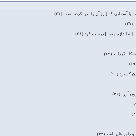
يا آسمانى كه [او] آن را برپا كرده است (۲۷)
﴿۲۷﴾
ه اندازه معين] درست كرد (۲۸)
ر گردانيد (۲۹)
 گسترد (۳۰)
آورد (۳۱)
دامهايتان باشد (۳۳)