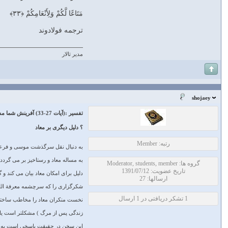
مَتَاعًا لَّكُمْ وَلِأَنْعَامِكُمْ ﴿۳۳﴾
ترجمه فولادوند
مدیر تالار
shojaey
تفسير :(آیات 27-33) آفرينش شما مشكلتر است يا آسمانها
؟
دليل ديگرى بر معاد
رتبه: Member
به دنبال نقل سرگذشت موسى و فرعون
به مساله معاد و رستاخيز بر مى‏ گردد
گروه ها: Moderator, students, member
تاریخ عضویت: 1391/07/12
دليل براى امكان معاد بيان مى ‏كند و 
ارسالها: 27
شكرگزارى را كه سرچشمه معرفة الله 
1 تشکر دریافتی در 1 ارسال
نخست منكران معاد را مخاطب ساخته و
زندگى پس از مرگ ) مشكلتر است يا 
اين سخن در حقيقت پاسخى است به گفت