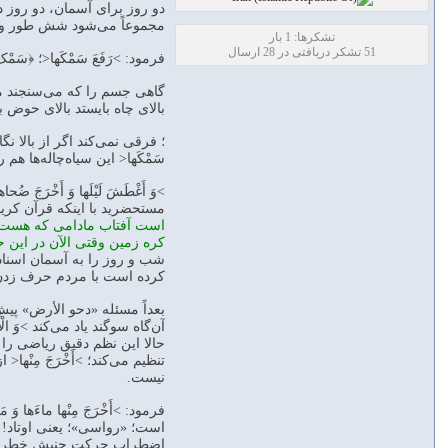
دو روز برای آسمان، دو روز د
مجموعاً می‌شود شش طور و
تشکرها: 1 بار
51 تشکر دریافتی در 28 ارسال
فرمود: >رَفَعَ سَمْکَها<؛ ﴿سَم
گاهی جسم را که می‌سنجند م
بالای چاه بایستد بالای حوض
؛ فرقی نمی‌کند اگر از بالا ن
سَمْکَها< این سیاه‌چاله‌ها ه
>وَ أَغْطَشَ لَیْلَها وَ أَخْرَ
مستحضرید با اینکه قرآن کر
است آفتاب مادامی که هست 
کره زمین وقتی الآن در ای
شب و روز را به آسمان اسناد م
کرده است با مردم حرف زدن ب
بعداً مسئله «دحو الأرض» پیش م
آن‌گاه سوگند یاد می‌کند >وَ 
حالا این نظم دقیق ریاضی را
تنظیم می‌کند؛ >أَخْرَجَ مِن
نیست.
فرمود: >أَخْرَجَ مِنْها ماءَها
اضطرابِ حرکتِ جنبشِ خطرزای