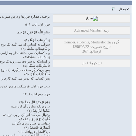
به ناز
ترجمه،عصاره فرازها و درس سوره ن
فراز اول ایات ۱_۵
رتبه: Advanced Member
بِسْمِ اللَّهِ الرَّحْمَنِ الرَّحِیم
وَالنَّازِعَاتِ غَرْقًا ﴿١﴾
گروه ها: member, students, Moderator
سوگند به کسانی که می کَنند یک نوع
تاریخ عضویت: 1396/05/22
وَالنَّاشِطَاتِ نَشْطًا ﴿٢﴾
ارسالها: 267
وبه کسانیکه می ستانند جان به آرامی 
وَالسَّابِحَاتِ سَبْحًا﴿٣﴾
و کسانیکه به سرعت می روندیک نوع
تشکرها: 1 بار
فَالسَّابِقَاتِ سَبْقًا ﴿٤﴾
پس بریکدیگر سبقت میگیرند یک نوع 
فَالْمُدَبِّرَاتِ أَمْرًا ﴿٥﴾
پس کسانی که تدبیر می کنند کاری را
درب فراز اول: فرشتگان مامور خداون
فراز دوم ایات ۶_۱۴
یَوْمَ تَرْجُفُ الرَّاجِفَةُ ﴿٦﴾
در روزیکه میلرزد آن لرزاننده
تَتْبَعُهَا الرَّادِفَةُ ﴿٧﴾
ودنبال می کند آنرا آن از پی درآینده
قُلُوبٌ یَوْمَئِذٍ وَاجِفَةٌ ﴿٨﴾
دلهایی در چنین روزی نگرانند
أَبْصَارُهَا خَاشِعَةٌ ﴿٩﴾
دیدگانشان فروافتاده اند