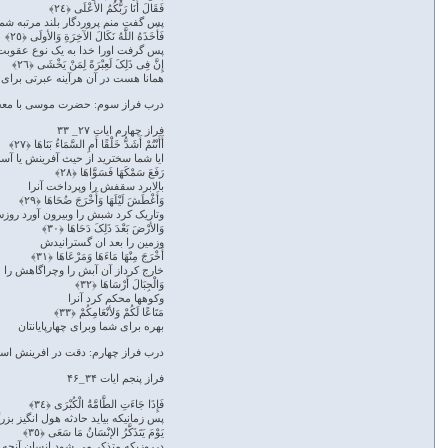
فَقَالَ أَنَا رَبُّکُمُ الأعْلَى ﴿٢٤﴾
پس گفت منم پروردگار بلند مرتبه شما
فَأَخَذَهُ اللَّهُ نَکَالَ الآخِرَةِ وَالأولَى ﴿٢٥﴾
پس گرفت اورا خدا به یک نوع عقوبت 
إِنَّ فِی ذَلِکَ لَعِبْرَةً لِمَنْ یَخْشَى ﴿٢٦﴾
همانا هست در آن هرآینه عبرتی برای
درب فراز سوم: حضرت موسی با معجزا
فراز چهارم ایات ۲۷_ ۳۳
أَأَنْتُمْ أَشَدُّ خَلْقًا أَمِ السَّمَاءُ بَنَاهَا ﴿٢٧﴾
ایا شما سخترید از حیث آفرینش یا آسما
رَفَعَ سَمْکَهَا فَسَوَّاهَا ﴿٢٨﴾
بالابرد سقفش را وپرداخت آنرا
وَأَغْطَشَ لَیْلَهَا وَأَخْرَجَ ضُحَاهَا ﴿٢٩﴾
وتاریک کرد شبش را وبیرون آورد روز
وَالأرْضَ بَعْدَ ذَلِکَ دَحَاهَا ﴿٣٠﴾
وزمین را بعد ان گسترانیدش
أَخْرَجَ مِنْهَا مَاءَهَا وَمَرْعَاهَا ﴿٣١﴾
خارج کرداز آن آبش را وچراگاهش را
وَالْجِبَالَ أَرْسَاهَا ﴿٣٢﴾
وکوهها محکم کرد آنرا
مَتَاعًا لَکُمْ وَلأنْعَامِکُمْ ﴿٣٣﴾
بهره برای شما وبرای چهارپایانتان
درب فراز چهارم: دقت در افرینش اسما
فراز پنجم ایات ۳۴_۴۶
فَإِذَا جَاءَتِ الطَّامَّةُ الْکُبْرَى ﴿٣٤﴾
پس زمانیکه بیاید حادثه هول انگیز بزر
یَوْمَ یَتَذَکَّرُ الإنْسَانُ مَا سَعَى ﴿٣٥﴾
درروزیکه متذکر می شود انسان آنچه ر