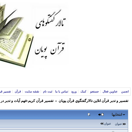
انجمن
عناوین فعال
جستجو
کمک
ورود
تماس با ما
ثبت نام
نقشه سایت
قرآن
تفسیر قر
تفسير و‌ تدبر قرآن انلاين-تالارگفتگوي قرآن پویان
»
تفسير قرآن كريم:فهم آيات و تدبر در
انتخابها
عنوان
عنوان