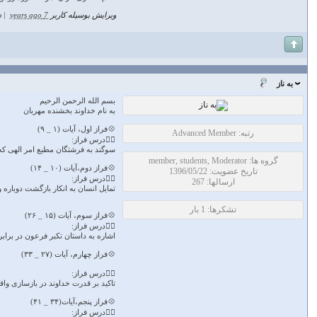
ویرایش بوسیله کاربر
7 years ago
|
د
به ناز
بسم الله الرحمن الرحیم
به نام خداوند بخشنده مهربان
💠فراز اول، آیات (۱ _ ۹)
رتبه: Advanced Member
🏳‍🌈درس فراز:
سوگند به فرشتگان مطیع امر الهی ک
گروه ها: member, students, Moderator
💠فراز دوم،آیات (۱۰ _ ۱۴)
تاریخ عضویت: 1396/05/22
🏳‍🌈درس فراز:
ارسالها: 267
تمایل انسان به انکار بازگشت دوباره و
تشکرها: 1 بار
💠فراز سوم، آیات (۱۵ _ ۲۶)
🏳‍🌈درس فراز:
اشاره به داستان تکبر فرعون در براب
💠فراز چهارم، آیات (۲۷ _ ۳۳)
🏳‍🌈درس فراز:
تاکید بر قدرت خداوند در بازسازی واق
💠فراز پنجم،آیات(۳۴ _ ۴۱)
🏳‍🌈درس فراز: