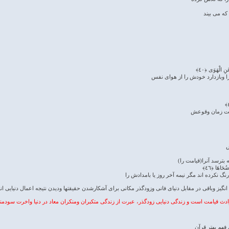
ه می بیند
نِ الْهَوَى ﴿٤٠﴾
 وبازدارد خودش را از هوای نفس
است زمان وقوعش
ش
 بترسد آنرا(قیامت را)
 ضُحَاهَا ﴿٤٦﴾
رنگ نکرده اند مگر نیمه آخر روز یا بامدادش را
نگیز وباقی در مقابل دنیای فانی وزودگذر مکانی برای آشکارشدن حقیقتها ودیدن نتیجه اعمال دنیایی ان
 قیامت است و زندگی دنیایی زودگذر، عبرت از زندگی متکبران ومنکران معاد در دنیا واخرت سودمن
فهم بهتر قرآن