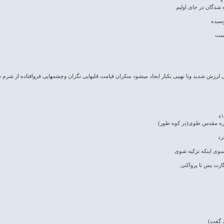
ده شدگان در جای اولیم
وسیده
است
 لرزش شدید وبا نهیبی یکبار ایجاد میشود منکران قیامت قلبهایی نگران وچشمهایی فروافتاده از شرم د
ر دره مقدس طوی(در کوه طور)
رد
سوی اینکه تزکیه شوی
گارت پس تا پرواکنی
د گفت)