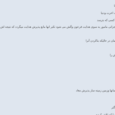
اخرت ودنیا
 کسی که بترسد
تی مامور به سوی هدایت فرعون وآلش می شود تکبر انها مانع پذیرش هدایت میگردد که نتیجه اش 
ن در حالیکه بناکردن آنرا
ش را
نها وزمین زمینه ساز پذیرش معاد
گتر
ا که تلاش کرده