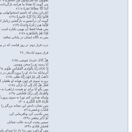
یَقُولُونَ أَئِنَّا لَمَرْدُودُونَ فِی الْحَافِرَةِ ﴿١٠﴾
می گویند آیا همانا ما هرآینه بازگردان
أَئِذَا کُنَّا عِظَامًا نَخِرَةً ﴿١١﴾
ایادران زمان که باشیم استخوانهایی پ
قَالُوا تِلْکَ إِذًا کَرَّةٌ خَاسِرَةٌ ﴿١٢﴾
گویند آن درآنصورت بازگشتی زیانبار 
فَإِنَّمَا هِیَ زَجْرَةٌ وَاحِدَةٌ ﴿١٣﴾
پس همانا فقط آن نهیبی یکباره است
فَإِذَا هُمْ بِالسَّاهِرَةِ ﴿١٤﴾
پس به ناگاه ایشان در بیابانی صافند
درب فراز دوم: در روز قیامت که در پی
فراز سوم ایات۱۵_۲۶
هَلْ أتَاکَ حَدِیثُ مُوسَى ﴿١٥﴾
آیا رسید تو را سخن موسی
إِذْ نَادَاهُ رَبُّهُ بِالْوَادِی الْمُقَدَّسِ طُوًى ﴿١٦﴾
آنزمانکه ندا داد او را پروردگارش د
اذْهَبْ إِلَى فِرْعَوْنَ إِنَّهُ طَغَى ﴿١٧﴾
برو به سوی فرعون همانه او طغیان ک
فَقُلْ هَلْ لَکَ إِلَى أَنْ تَزَکَّى ﴿١٨﴾
پس بگو آیا برای تو هست (راهی) به 
وَأَهْدِیَکَ إِلَى رَبِّکَ فَتَخْشَى ﴿١٩﴾
واینکه هدایت کنم تورا به سوی پرورد
فَأَرَاهُ الآیَةَ الْکُبْرَى ﴿٢٠﴾
پس نشان دادش این نشانه بزرگتر را
فَکَذَّبَ وَعَصَى﴿٢١﴾
پس تکذیب کرد ونافرمانی کرد
ثُمَّ أَدْبَرَ یَسْعَى ﴿٢٢﴾
سپس پشت کردبه حالت شتابان
فَحَشَرَ فَنَادَى ﴿٢٣﴾
پس گرداورد پس ندا داد (با صدای بلن