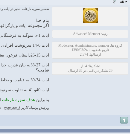
ali
تفسیر سوره نازعات -تدیر در ایات و 
بنام خدا
اگر مجموعه ایات و پارگرافها
رتبه: Advanced Member
ایات 1-5 سوگند به فرشتگانی که به امور مختلفی مشغولند و هرچند خارج از تصور انسان است اما وجود دارند.
ایات 6-14 سرنوشت افرادی را بیان میکند که در دنیا نسبت به معاد و زنده شدن مجدد انسانها تردید دارند و انرا انکار میکنند.اما در اخرت ،هراسان و نگرانند.
گروه ها: Moderator, Administrators, member
تاریخ عضویت: 1390/03/24
ارسالها: 2,374
ایات 15-26داستان فرعون بعنوان سمبلی از افراد طغیانگر و تکذیب کننده پیامهای حق و هلاکت او در نیا را بیان میکند.
ایات 27-33به بیان 
تشکرها: 4 بار
قیامت؟
29 تشکر دریافتی در 29 ارسال
ایات 34-39 به قیامت و بخاطر اوردن اعمال انسان در صحنه محشر می پردازد.کسانی که طغیان کردند و زندگی دنیارا ترجیح دادند جایگاهشان جهنم است.
ایات 40و 41 به تفاوت سرنوشت خداترسان اشاره میکند.و در انتهای سوره هم مردم را از پرسیدن زمان قیامت برحذر داشته و علم انرا منحصر به خدا دانسته است.
بنابراین
هدف سوره نازعات
ای
ویرایش بوسیله کاربر
8 years ago
|
د