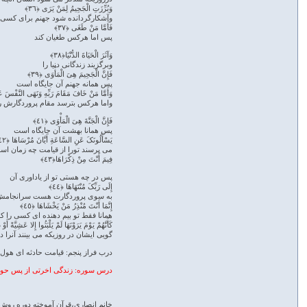
وَبُرِّزَتِ الْجَحِیمُ لِمَنْ یَرَى ﴿٣٦﴾
وآشکارگردانده شود جهنم برای کسی ک
فَأَمَّا مَنْ طَغَى ﴿٣٧﴾
پس اما هرکس طغیان کند
وَآثَرَ الْحَیَاةَ الدُّنْیَا﴿٣٨﴾
وبرگزیند زندگانی دنیا را
فَإِنَّ الْجَحِیمَ هِیَ الْمَأْوَى ﴿٣٩﴾
پس همانه جهنم آن جایگاه است
وَأَمَّا مَنْ خَافَ مَقَامَ رَبِّهِ وَنَهَى النَّفْسَ عَ
واما هرکس بترسد مقام پروردگارش را
فَإِنَّ الْجَنَّةَ هِیَ الْمَأْوَى ﴿٤١﴾
پس همانا بهشت آن جایگاه است
یَسْأَلُونَکَ عَنِ السَّاعَةِ أَیَّانَ مُرْسَاهَا ﴿٤٢﴾
می پرسند تورا از قیامت چه زمان 
فِیمَ أَنْتَ مِنْ ذِکْرَاهَا﴿٤٣﴾
پس در چه هستی تو از یاداوری آن
إِلَى رَبِّکَ مُنْتَهَاهَا ﴿٤٤﴾
به سوی پروردگارت هست سرانجام
إِنَّمَا أَنْتَ مُنْذِرُ مَنْ یَخْشَاهَا ﴿٤٥﴾
همانا فقط تو بیم دهنده ای کسی را که
کَأَنَّهُمْ یَوْمَ یَرَوْنَهَا لَمْ یَلْبَثُوا إِلا عَشِیَّةً أَوْ
گویی ایشان در روزیکه می بینند آنرا د
درب فراز پنجم: قیامت حادثه ای هول ا
درس سوره: زندگی اخرتی از پس حوادث
خانم انصاری،قرآن آموخته دوره روش 