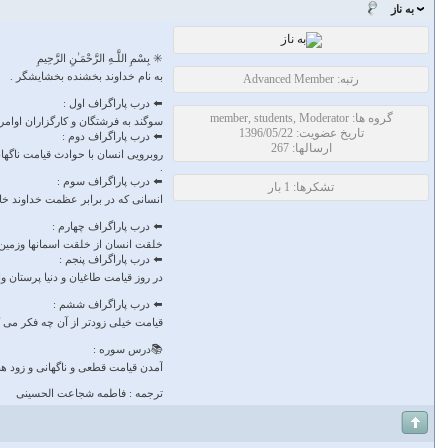
به ناز
✳️ بِسْمِ اللَّـهِ الرَّ‌حْمَـٰنِ الرَّ‌حِيمِ
به نام خداوند بخشنده بخشایشگر .
رتبه: Advanced Member
⬅️ درب پاراگراف اول :
گروه ها: member, students, Moderator
سوگند به فرشتگان و کارگزاران اوام
تاریخ عضویت: 1396/05/22
⬅️ درب پاراگراف دوم :
ارسالها: 267
روبرویی انسان با حوادث قیامت ناگه
.
⬅️ درب پاراگراف سوم :
تشکرها: 1 بار
انسانی که در برابر عظمت خداوند خ
⬅️ درب پاراگراف چهارم :
خلقت انسان از خلقت اسمانها وزمین 
⬅️ درب پاراگراف پنجم :
در روز قیامت طاغیان و دنیا پرستان 
⬅️ درب پاراگراف ششم :
قیامت خیلی زودتر از آن چه فکر می ک
📚درس سوره :
آمدن قیامت قطعی و ناگهانی و زود هنگ
ترجمه : فاطمه شجاعت الحسینی