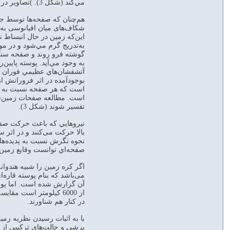
مي‌کند (شکل 3). )تصاویر در فایل پیوست در زیر اورده شده است.)
هم‌چنان‌ که صفحه‌ها توسط جر
شکاف‌های ميان اقيانوسی به‌
اين‌که زمين در حال انبساط ن
به‌تدريج گرم مي‌شود و در مو
گوشته فرو روند و صفحه سنگ‌
به وجود مي‌آيد. پوسته پايين
بوجود‌آمده در اثر فرورانش ا
است که هر صفحه نسبت به ص
است. مطالعه صفحات زمين‌ساخ
تفسير شوند (شکل 3).
نيروهايي که باعث حرکت صفحه
بالا حرکت می‌کنند و در اثر 
نحوه نگرش نسبت به پديده‌ها
صفحه‌اي توانست وقايع زمين‌
اگر کره زمين را شبيه هندوان
از 6000 کيلومتر است 
در کنار هم شناورند.
برشی و حالت‌های ترکيبی از آ