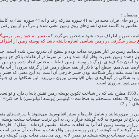
محققان :
کاسته شدن زمين از اطراف در دو جای قر
تفاسير به کاسته شدن انسان‌های روی زمين معنی شده و مرگ و از بين رفتن تمدن
و کلمه ننقص و اطراف توجه شود مشخص می‌گردد که
ضمير به خود زمين برمی‌گر
ع بسيار شگرفی در زمين شناسی اشاره داشته باشد که پوسته زمين از اطراف 
‌دانیم زمین در آغاز بصورت مذاب بوده و سطح آن بتدريج سرد شده است. چني
يل دهنده زمين بصورت بخار آزاد شده و در اثر سرما در ارتفاعات بالای جو زمين
ود آمدن شکاف‌های بزرگ در پوسته زمين قطعات مختلف ايجاد شده و در بين آنه
را قاره‌ها می‌نامیم، سطح آنها بالاتر از بقیه سطح زمین قرار گرفته بیرون از آب 
مده است.نکته دیگر شکافته بودن قشر خارجی آن است. به این معنی که قشر 
اب به شکلی در گودال‌های ميان اقيانوسی بیرون می‌ریزد. این شکافها برای ج
ه می‌شود ضروری است.
زمين‌ساخت صفحه‌اي در سال 1968 مطرح شد که در شناخت تکوين پوسته زمين نقش پايه‌اي
مشخ
 2).
 را مي‌پوشانند و شامل قاره‌ها و بستر اقيانوس‌ها مي‌شوند با سرعت‌هاي مت
وجود شکاف‌های بز
کت صفحات پوسته هستند در همين لايه روی می‌دهد. مذاب بودن گوشته زمين، 