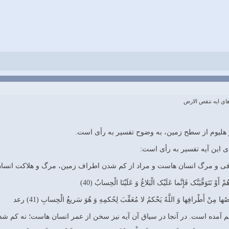
ي ايه ننقص الارض
 هلیوم از سطح زمین، به وضوح تفسیر به رأی است.
ای این آیه تفسیر به رأی است:
 توفی و مرگ انسان هاست و مراد از کم شدن اطراف زمین، مرگ و هلاکت انسا
أَوْ نَتَوَفَّيَنَّک فَإِنَّما عَلَيْک الْبَلاغُ وَ عَلَيْنَا الْحِسابُ (40)
َنْقُصُها مِنْ أَطْرافِها وَ اللَّهُ يَحْکمُ لا مُعَقِّبَ لِحُکمِهِ وَ هُوَ سَريعُ الْحِسابِ (41) رعد
 آمده است. در آنجا در سیاق آن آیه نیز سخن از عمر انسان هاست؛ نه کم شد