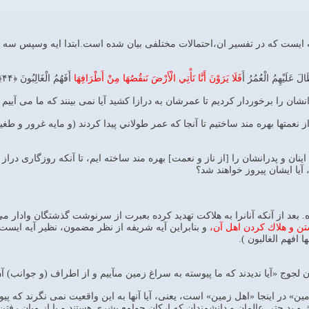
 جمله ایست که در تفسیر ان،احتمالات مختلفی بیان شده است.ابتدا ایه وسپس سه
الَ عَلَيْهِمُ الْعُمُرُ أَ
فَلَا يَرَوْنَ أَنَّا نَأْتِي الْأَرْضَ نَنقُصُهَا مِنْ أَطْرَافِهَا
أَفَهُمُ الْغَالِبُونَ ﴿۴۴﴾
رانشان را برخوردار كرديم تا عمرشان به درازا كشيد آيا نمى ‏بينند كه ما مى ‏آييم
از نعمتها بهره مند ساختيم تا آنجا كه عمر طولاني پيدا كردند (و مايه غرور و طغيا
و پدرانشان را [از ناز و نعمت‏] بهره ‏مند ساخته‏ ايم، تا آنكه روزگارى دراز ياف
 آيا ايشان پيروز خواهند شد؟
. بعد از آنكه آنانرا به هلاكت تهديد كرده بعبرت از سرنوشت گذشتگان وادار م
ن و هلاك كردن اهل آن،
و بنابراين آيه شريفه از نظر مضمون، نظير آيه ايست كه
 افهم الغالبون ).
«آيا نديدند كه ما پيوسته به سراغ زمين مى‏آييم و از اطراف (و جوانب) آن كم مى‏ كنيم»؟! (أ
 در اينجا «اهل زمين» است، يعنى، آيا آنها به اين واقعيت نمى‏ نگرند كه پيوس
و بد حتى عالمان و دانشمندان كه اركان جوامع بشرى هستند و با از ميان رفتن 