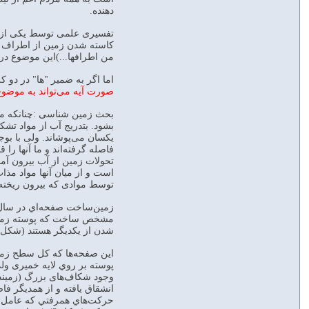
دهنده.
تفسیری علمی توسط یکی از 
من اطرافها...)اين موضوع در 
اما اگر به ضمير "ها" در د
صورت آيه می‌تواند به موضو
بحث زمين شناسی :چنانکه می
بشود. بتدريج آب از مواد تشک
یکسان می‌پوشاند. ولی با بوج
فاصله گرفته‌ا‌‌‌ند و ما آنها 
تحولات زمین از آب بیرون آ
است و از میان آنها مواد مذ
توسط موادی که بیرون ریخت
شدن از يکديگر هستند (شکل‌های 1 و
اين صفحه‌ها که کل سطح زمين
حرکت‌هاي همرفتي كه عامل حر