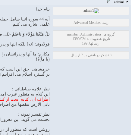
admin1
بنام خدا
آیه 44 سوره انبیا شامل
رتبه: Advanced Member
علمی اشاره می کنیم.
بَلْ مَتَّعْنَا هَؤُلَاء وَآبَاءهُمْ حَتَّى طَ
گروه ها: member, Administrators
تاریخ عضویت: 1390/02/14
ارسالها: 199
فولادوند: [نه] بلكه اينها و پد
مکارم: ما آنها و پدرانشان را 
8 تشکر دریافتی در 7 ارسال
(يا ما)؟!
خرمشاهی: حق اين است كه اينان 
بر گستره اسلام مى‏ افزاييم‏]،
نظر علامه طباطبائی :
اين كلام به منظور عبرت آمده
اطراف آن، كنايه است از كشت
ناتى الارض ننقصها من اطرافها
نظر تفسیر نمونه :
نخست مى‏ گويد: اين مغروران لجوج 
روشن است كه منظور از «زمين»
است به همه مردم اعم از نيك 