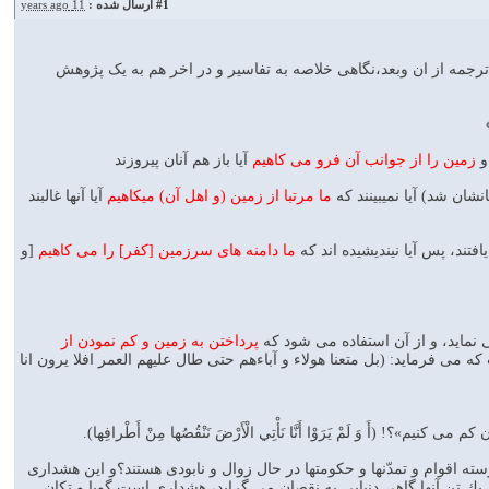
#1
ارسال شده :
11 years ago
 ترجمه از ان وبعد،نگاهی خلاصه به تفاسیر و در اخر هم به یک پژوهش
 و
زمين را از جوانب آن فرو مى‏ كاهيم
آيا باز هم آنان پيروزند
نشان شد) آيا نمي‏بينند كه
ما مرتبا از زمين (و اهل آن) مي‏كاهيم
آيا آنها غالبند
تند، پس آيا نينديشيده‏ اند كه
ما دامنه ‏هاى سرزمين [كفر] را مى‏ كاهيم
[و
ى نمايد، و از آن استفاده مى شود كه
پرداختن به زمين و كم نمودن از
 مى فرمايد: (بل متعنا هولاء و آباءهم حتى طال عليهم العمر افلا يرون انا
َ وَ لَمْ يَرَوْا أَنَّا نَأْتِي الْأَرْضَ نَنْقُصُها مِنْ أَطْرافِها).
ته اقوام و تمدّنها و حكومتها در حال زوال و نابودى هستند؟و اين هشدارى
يك تن آنها گاهى دنيايى به نقصان مى‏ گرايد، هشدارى است گويا و تكان