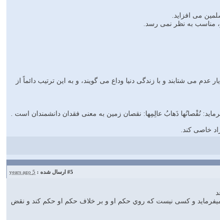
یر، مناسب به نظر نمى رسد.
دم مى شتابند و با زندگى دنیا وداع مى گویند، و به این ترتیب دائماً از
: نُقْصانُها ذَهابُ عالِمِها: نقصان زمین به معنى فقدان دانشمندان است .
اد خاصى کند.
#5
ارسال شده :
5 years ago
حکم میفرماید و کسی نیست که روي حکم او و بر خلاف حکم او حکم کند و نقض