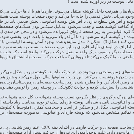
يآن‌هاي همرفت داخل گوشته منتقل مي‌شوند، قاره‌ها هم با آن‌ها حرکت مي‌کنند.
وجود مي‌آيد، بخش قديمي را جابه جا مي‌کند و چون صفحات پوسته صلب هستند
بوده و افزايش سطح ندارد، با افزايش پوسته اقيانوسی بخش قديمي بايد در جاي
اد گداخته گوشته هضم و جذب مي‌شود. به‌دليل سبک‌تر بودن سنگ‌هاي صفحه‌هاي ق
کره اقيانوسي به زير صفحه قاره‌اي فرورانده مي‌شود و در محل خم شدن اين
‌رونده در گوشته گرم مي‌شود و دما آن‌قدر بالا مي‌رود تا باعث ذوب بخشي شو
آتشفشان‌هاي عظيمي فوران مي کنند (شکل 3). شکل 3. مدل نمايش‌دهنده ب
ز اطراف در لبه‌های ناآرام قاره‌ای.به اين ترتيب صفحات نسبت به هم سه نوع 
فحات ديگر به‌صورت يک واحد مستقل حرکت مي‌کند. واضح است که علت حرک
تي به ما کمک مي‌کند تا نيروهايي که باعث حرکت صفحه‌ها، اشتقاق قاره‌ها
‌‌های زمين‌ساختی می‌شوند در اثر حرکت آهسته گوشته زيرين شکل می‌گيرند. 
سرد شدن فرونشست می‌کنند. اين چرخه ميليونها سال طول می‌کشد و هنوز هم ظاه
ي زمين ايجاد كرد و با مطرح شدن زمين‌ساخت صفحه‌اي، زمين‌شناسان پديده‌
شناسي را پيش‌بيني كرده و حوادث تکتونيکی در پوسته زمين‌ را توضيح دهد.
ه‌ا‌‌‌ی بزرگ و کروی در نظر بگيريم، نسبت پوسته هندوانه به کل حجم هندوانه
آن گزارش شده اس
مقايسه نمائيم مشخص می‌شود که پوسته قاره‌ای و اقيانوسی به‌صورت صفحه‌های
با به اثبات رسيدن نظريه زمين‌ساخت صفحه‌ا
ن‌ها وجود دارد. علت بوجود‌آمدن اين نيروها از حرکت بسيار آرام صفحه‌های زم