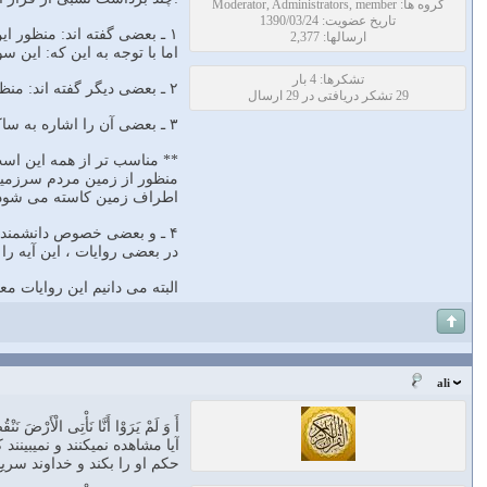
گروه ها: Moderator, Administrators, member
تاریخ عضویت: 1390/03/24
۱ ـ بعضى گفته اند: منظور این است که خدا تدریجاً از اراضى و سرزمین هاى مشرکان مى کاهد و بر بلاد مسلمین مى افزاید.
ارسالها: 2,377
اما با توجه به این که: این 
تشکرها: 4 بار
۲ ـ بعضى دیگر گفته اند: منظور خراب شدن و ویرانى زمین ها به طور تدریجى است.
29 تشکر دریافتی در 29 ارسال
۳ ـ بعضى آن را اشاره به ساکنان زمین مى دانند.
** مناسب تر از همه این اس
منظور از زمین مردم سرزمین ها
اطراف زمین کاسته مى شود
۴ ـ و بعضى خصوص دانشمندان و علماء را در اینجا ذکر کرده اند.
در بعضى روایات ، این آیه را 
البته مى دانیم این روایات م
ali
أَ وَ لَمْ یَرَوْا أَنَّا نَأْتِی الْأَرْضَ نَن
آیا مشاهده نمیکنند و نمیبین
حکم او را بکند و خداوند سر