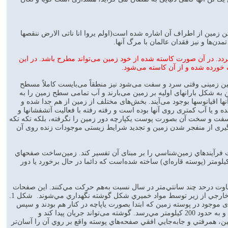
آن مجيد در آيه 41 سوره مبارکه رعد و آيه 44 سوره انبياء به کاستن زمين از اطراف آن اشاره شده است(اولم يروا انا ناتی الارض ننقصها
‌ها و نيز فقدان عالمان با مرگ آنها.
دد. در آن صورت کاسته شده از خود زمين می‌تواند مطرح باشد. در اين
خورده شده و از آن کاسته می‌شود.
ن زمینی وقتی سرد و سفت می‌شود نیز منطقاً می‌بایست کاملاً مسطح
 به شکل بارانهای اولیه بر زمین می‌بارند و آب تمامی ‌سطح زمین را به
ا اقيانوسها بوجود می‌آيند. بخش‌های مختلف از زمین از هم جدا شده و
مانده و یا آب کمتری روی آنها بوده است و رفته رفته با فعاليت آتشفشانها و
سفت و سخت آن بصورت پوست یکپارچه دور زمین را نگرفته، بلکه تکه تکه
لوگیری از منفجر شدن زمین و تجدید شرایط زیستی موجودات زنده روی آن
 دارد و توانست فرآيندهاي زمين‌شناسي را بر مبنای آن تفسير کند. زمين‌ساخت صفحهاي
ص ساخت که پوسته زمين از 20 قطعه مستحکم به ضخامت 6 کيلومتر (پوسته اقيانوسي) تا حداكثر70 کيلومتر (پوسته قاره‌ا‌‌‌ي) ساخته شده‌است که دائما در حال برخورد يا دور
فاوت درحد چند سانتي‌متر در سال نسبت به‌هم حرکت مي‌کنند. اين صفحات
پوسته بر روي لايه خميری ولي داغ تر موسوم به لايه گوشته قرار دارد. به اين ترتيب صفحات سخت پوسته خارجي از زير توسط مواد خميري شکل گوشته نگهداري مي‌شوند. شکل 1.
رگ (زميندرز) در پوسته زمين که آنرا به قطعات مختلف تقسيم کرده‌ا‌‌‌ند. شکل 2. قاره‌های موجود در پوسته زمين که ابتدا بصورت ياپاچه در کنار هم بودند و سپس
انشقاق يافته و از همديگر فاصله گرفتند.لايه گوشته در زير پوسته زمين واقع شده و ضخامت آن متغير است و به حدود 200 کيلومتر مي‌رسد. گوشته می‌تواند جريان پيدا کند و
همرفتي و جابه‌جايي افقي صفحه‌هاي پوسته واقع بر روي آن را آسان‌تر