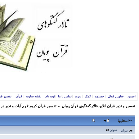
انجمن
عناوین فعال
جستجو
کمک
ورود
تماس با ما
ثبت نام
نقشه سایت
قرآن
تفسیر قر
تفسير و‌ تدبر قرآن انلاين-تالارگفتگوي قرآن پویان
»
تفسير قرآن كريم:فهم آيات و تدبر در
انتخابها
عنوان
عنوان