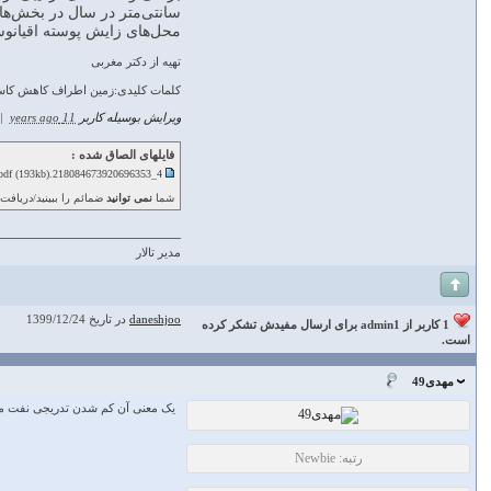
سانتی‌متر در سال در بخش‌ها
محل‌های زايش پوسته اقيانوسی، فرورانش[1] آن‌ها و محل‌های تصادم صفحه‌های تکتونيکی و گسل‌های بزرگ به شکل زمي
تهیه از دکتر مغربی
کلمات کلیدی:زمین اطراف کاهش کاس
ویرایش بوسیله کاربر
11 years ago
|
فایلهای الصاق شده :
4_218084673920696353.pdf
(193kb) تعداد دانلود
شما
نمی توانید
ضمائم را ببینید/دریافت 
مدیر تالار
daneshjoo
در تاریخ 1399/12/24
1 کاربر از admin1 برای ارسال مفیدش تشکر کرده
است.
مهدی49
یک معنی آن کم شدن تدریجی نفت م
رتبه: Newbie