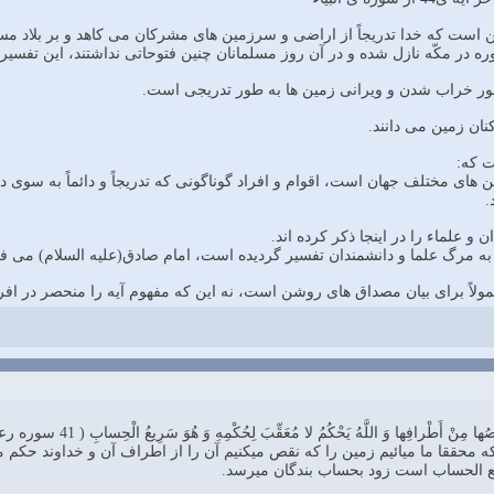
سوره در مکّه نازل شده و در آن روز مسلمانان چنین فتوحاتى نداشتند، این تفس
ت که:
ى مختلف جهان است، اقوام و افراد گوناگونى که تدریجاً و دائماً به سوى دیار ع
.
به مرگ علما و دانشمندان تفسیر گردیده است، امام صادق(علیه السلام) مى فرماید
عمولاً براى بیان مصداق هاى روشن است، نه این که مفهوم آیه را منحصر در افر
ْقُصُها مِنْ أَطْرافِها وَ اللَّهُ یَحْکُمُ لا مُعَقِّبَ لِحُکْمِهِ وَ هُوَ سَرِیعُ الْحِسابِ ( 41 سوره رعد
ند که محققا ما میائیم زمین را که نقص میکنیم آن را از اطراف آن و خداوند 
یع الحساب است زود بحساب بندگان میرسد.