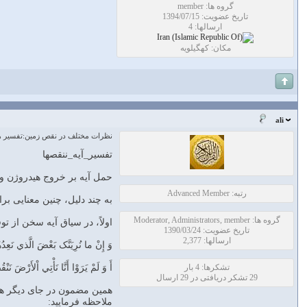
گروه ها: member
تاریخ عضویت: 1394/07/15
ارسالها: 4
مکان: کهگیلویه
ali
نظرات مختلف در نقص زمين:تفسير ها
تفسیر_آیه_ننقصها
حمل آیه بر خروج هیدروژن و
رتبه: Advanced Member
به چند دلیل، چنین معنایی بر
گروه ها: Moderator, Administrators, member
اولاً، در سیاق آیه سخن از
تاریخ عضویت: 1390/03/24
ارسالها: 2,377
وَ إِنْ ما نُرِيَنَّک بَعْضَ الَّذي نَعِدُهُمْ 
تشکرها: 4 بار
أَ وَ لَمْ يَرَوْا أَنَّا نَأْتِي اْلأَرْضَ ن
29 تشکر دریافتی در 29 ارسال
همین مضمون در جای دیگر هم
ملاحظه فرمایید: