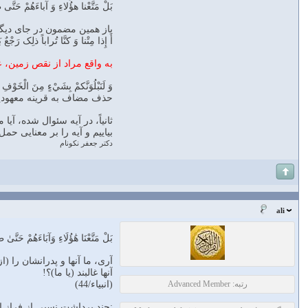
بَلْ مَتَّعْنا هؤُلاءِ وَ آباءَهُمْ حَتَّى طالَ
باز همین مضمون در جای دیگر
أَ إِذا مِتْنا وَ کنَّا تُراباً ذلِک رَجْعٌ بَعيدٌ (3) قَدْ عَلِمْنا ما تَنْقُصُ اْلأَرْضُ مِنْهُمْ وَ عِنْدَنا
به واقع مراد از نقص زمین،
وَ لَنَبْلُوَنَّکمْ بِشَيْ‏ءٍ مِنَ الْخَوْفِ 
حذف مضاف به قرینه معهودیت در زبان عربی 
ثانیاً، در آیه سئوال شده، آ
بیاییم و آیه را بر معنایی ح
دكتر جعفر نكونام
ali
بَلْ مَتَّعْنَا هَٰؤُلَاءِ وَآبَاءَهُمْ حَتَّىٰ 
آرى، ما آنها و پدرانشان را (
آنها غالبند (یا ما)؟!
رتبه: Advanced Member
(انبیاء/44)
:چند برداشت نسبی از فراز اخر ایه ی44 از س