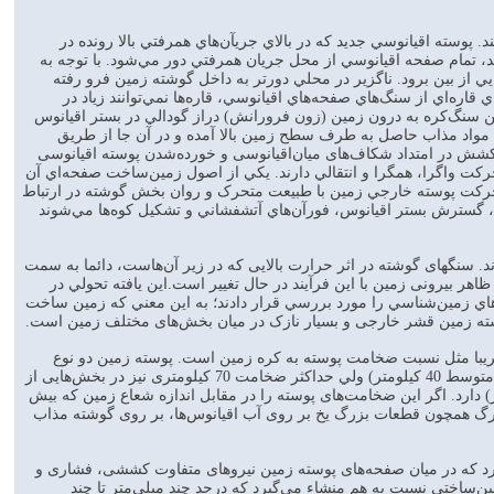
 پوسته اقيانوسي جديد که در بالاي جريآن‌هاي همرفتي بالا رونده در
، تمام صفحه اقيانوسي از محل جريان همرفتي دور مي‌شود. با توجه به
ي از بين برود. ناگزير در محلي دورتر به داخل گوشته زمين فرو رفته
اره‌اي از سنگ‌هاي صفحه‌هاي اقيانوسي، قاره‌ها نمي‌توانند زياد در
 سنگ‌کره به درون زمين (زون فرورانش) دراز گودالي در بستر اقيانوس
د، مواد مذاب حاصل به طرف سطح زمين بالا آمده و در آن جا از طريق
وجود آمدن پوسته اقيانوسی با کشش در امتداد شکاف‌های ميان‌اقيانوسی و خورده‌شدن پوسته اقيانوسی
حرکت واگرا، همگرا و انتقالي دارند. يکي از اصول زمين‌ساخت صفحه‌اي آن
ت پوسته خارجي زمين با طبيعت متحرک و روان بخش گوشته در ارتباط
، گسترش بستر اقيانوس، فورآن‌هاي آتشفشاني و تشکيل كوه‌ها مي‌شوند
سنگهای گوشته در اثر حرارت بالايی که در زير آن‌هاست،‌ دائما به سمت
ر بيرونی زمين با اين فرآيند در حال تغيير است.اين يافته تحولي در
هاي زمين‌شناسي را مورد بررسي قرار دادند؛ به اين معني كه زمين ساخت
پوسته زمين قشر خارجی و بسيار نازک در ميان بخش‌های مختلف زمين است.
 تقريبا مثل نسبت ضخامت پوسته به کره زمين است. پوسته زمين دو نوع
می‌باشد که بنام پوسته قاره‌ای و اقيانوسی ناميده شده‌اند. پوسته قاره‌ای سبک تر بوده ضخامت زياد داشته (متوسط 40 كيلومتر) ولي حداکثر ضخامت 70 کيلومتری نيز در بخش‌هايی از
ت. اما پوسته اقيانوسی چگال تر و سنگين تر است و ضخامت کمتری (متوسط 6 کيلومتر) دارد. اگر اين ضخامت‌های پوسته را در مقابل اندازه شعاع زمين که بيش
 بزرگ همچون قطعات بزرگ يخ بر روی آب اقيانوس‌ها، بر روی گوشته مذاب
ی و حرکت قاره‌ها در ابتدای دهه 1970، علم زمين‌شناسی پی برد که در ميان صفحه‌های پوسته زمين نيروهای متفاوت کششی، فشاری و
ين‌ساختي نسبت به هم منشاء می‌گيرد که در‌حد چند ميلی‌متر تا چند