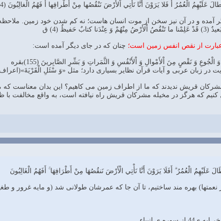
 عَلَيْهِمُ الْعُمُرُ أَ فَلا يَرَوْنَ أَنَّا نَأْتِي اْلأَرْضَ نَنْقُصُها مِنْ أَطْرافِها أَ فَهُمُ الْغالِبُونَ (44)انبیاء
 آمده و در آن نیز سخن از موت انسان هاست؛ نه کم شدن خود زمین. ملاحظه 
 کتابٌ حَفيظٌ (4) ق
 عبارت از نقص انفس زمین است؛
چنان که در جای دیگر آمده است:
وَ الْجُوعِ وَ نَقْصٍ مِنَ اْلأَمْوالِ وَ اْلأَنْفُسِ وَ الثَّمَراتِ وَ بَشِّرِ الصَّابِرينَ (155)بقره
و آیات قرآن نظایر بسیاری دارد؛ مثل «وَ سْئَلِ الْقَرْيَةَ»(اعراف، 82) که مراد از آن سئوال از اهل قریه اس
یا مشرکان قریش ندیدند که ما از اطراف زمین می کاهیم؟ این بدان معناست که 
مل کنیم که هرگز در مخیله مشرکان قریش راه نیافته است، به واقع مخالفت با ظ
طَالَ عَلَيْهِمُ الْعُمُرُ ۗ أَفَلَا يَرَوْنَ أَنَّا نَأْتِي الْأَرْضَ نَنقُصُهَا مِنْ أَطْرَافِهَا ۚ أَفَهُمُ الْغَالِبُونَ
از نعمتها) بهره مند ساختیم، تا آن جا که عمرشان طولانى شد (و مایه غرور و طغیا
وره ی انبیاء