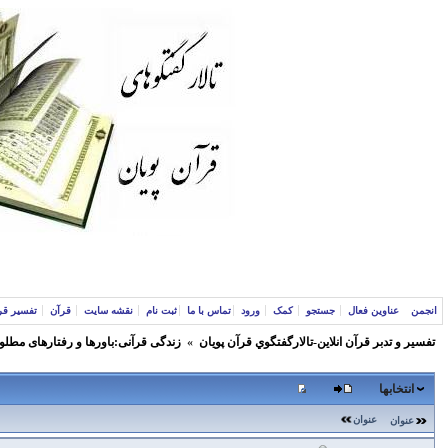
انجمن
عناوین فعال
جستجو
کمک
ورود
تماس با ما
ثبت نام
نقشه سایت
قرآن
تفسیر قر
تفسير و‌ تدبر قرآن انلاين-تالارگفتگوي قرآن پویان
»
زندگی قرآنی:باورها و رفتارهای مطلو
انتخابها
عنوان
عنوان