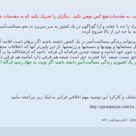
ه مقدسات هيچ كس توهين نكنيد . ديگران را تحريك نكنيد كه به مقدسات شم
د را چه با عقايد و آرا گوناگون در يك كشور به سر مي‌برد به نحو مسالمت‌آميز تأم
به ما چه اين از بالا شروع كرده.
‌توانند زندگي مسالمت‌آميز در يك كشور داشته باشند اگر برهان است اقامه كن
ل مسلمانها و يهوديها و مسيحيها و زرتشتيها ،از اين پايين‌تر آنها كه اختلافات مذه
د چون خود اماميه و شيعه چندين فرقه‌اند آن فرقهٴ ناجيه كه ان‌شاء‌الله ما بر
ق نيست شيعهٴ اثنا عشريه حق است شيعه هم فرقي دارد اماميه هم فرقي دار
 يك كشوري زندگي مسالمت‌آميز داشته باشند اگر نوبت به جهاد رسيد آن‌گاه اب
ف و كاركرد اين توصيه مهم اخلاقي قراني به لينك زير مراجعه نماييد
http://quranpuyan.com/ya
abo
|
دلیل ویرایش: edit