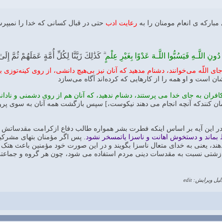
رعایت ادب
حتی در قبال کسانی که خدا را نمیپرست
ونِ اللَّـهِ فَيَسُبُّوا اللَّـهَ عَدْوًا بِغَيْرِ‌ عِلْمٍ
ۗ كَذَٰلِكَ زَيَّنَّا لِكُلِّ أُمَّةٍ عَمَلَهُمْ ثُمَّ إِلَ
اى اللّه مى‌خوانند، دشنام مدهيد كه آنان نيز بى‌هيچ دانشى، از روى كينه‌توزى به
 است و او همه را از كارهايى كه كرده‌اند آگاه مى‌سازد
افران به جای خدا می پرستند، دشنام ندهید، که آنان هم از روی دشمنی و نادانی
ان کنندکه آنچه انجام می دهند نیکوست،] سپس بازگشت همه آنان به سوی پرورد
: در این آیه بر اساس اینکه فطرت بشر همواره طالب دفاع ازکرامت مقدساتش
ماند و دستخوش اهانت و ناسزا یاتمسخر نشود
. پس اگر مؤمنان بتهای مشرکی
هند، یعنی به خدای متعال ناسزا بگویند و در این صورت خود مؤمنین باعث هتک
 زشتی نسبت به مقدسات دینی مردم استفاده می شود، چون هر گروه و جماعتی به 
لیل ویرایش: edit