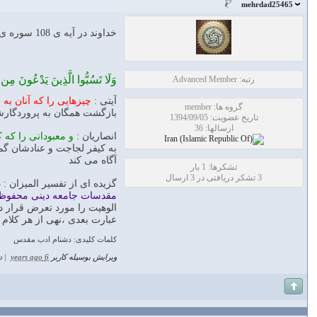
mehrdad25465
خداوند در آیه ی 108 سوره ی مبارکه ی انعام مومنان را به
وَلَا تَسُبُّوا الَّذِينَ يَدْعُونَ مِن دُ
رتبه: Advanced Member
آیتی :
چيزهايى را كه آنان به ج
گروه ها: member
بازگشت همگان به پروردگارشان
تاریخ عضویت: 1394/09/05
ارسالها: 36
انصاریان :
و معبودانی را که ک
به کیفر لجاجت و عنادشان گم
آگاه می کند
تشکرها: 1 بار
3 تشکر دریافتی در 3 ارسال
گزیده ای از تفسیر المیزان 
مقدسات جامعه دینی محفوظ ب
الوهیت را مورد تعرض قرار د
عبارت بعدی ،نهی از هر کلام
کلمات کلیدی: دشنام ادب مقدس
ویرایش بوسیله کاربر
6 years ago
|
د