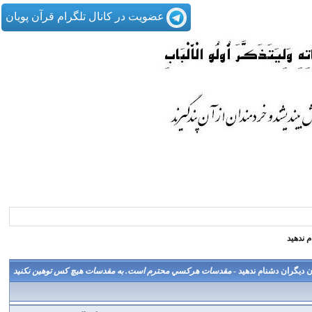
عضویت در کانال تلگرام قرآن پویان
م ندهید
ن دیگران دشنام ندهید -
مقدسات هركسي محترم است. به مقدسات هيچ كس توهين نكنيد