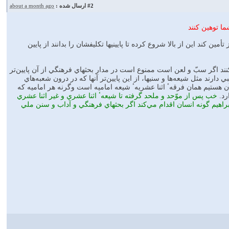
#2
ارسال شده :
about a month ago
ا توهين كنند
ين كند اين از بالا شروع كرده تا پايينيها تكليفشان را بدانند از پايين
ند اگر سبّ و لعن است ممنوع است در مدار بحثهاي فرهنگي از آن پايين‌تر
بي دارند مثل شيعه‌ها و سنيها، از اين پايين‌تر آنها كه در درون شعبه‌هاي
 آن هستيم همان فرقهٴ اثنا عشريهٴ شيعه اماميه است وگرنه هر اماميه كه
د.
خب پس از موّحد و ملحد گرفته تا شيعهٴ اثنا عشري و غير اثنا عشري
راهيم گونه انسان اقدام مي‌كند اگر بحثهاي فرهنگي و آداب و سنن ملي