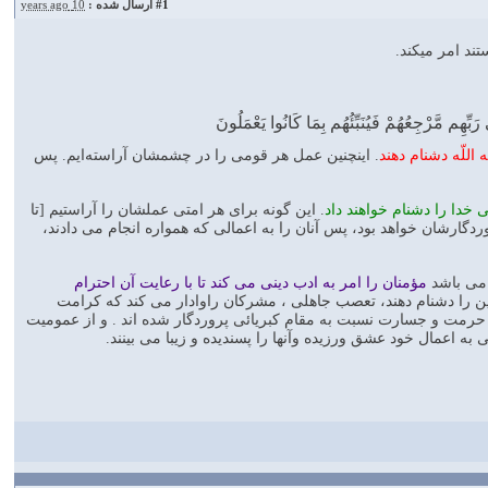
#1
ارسال شده :
10 years ago
ند امر میکند.
ىٰ رَ‌بِّهِم مَّرْ‌جِعُهُمْ فَيُنَبِّئُهُم بِمَا كَانُوا يَعْمَلُونَ
 اللّه دشنام دهند
. اينچنين عمل هر قومى را در چشمشان آراسته‌ايم. پس
 خدا را دشنام خواهند داد
. این گونه برای هر امتی عملشان را آراستیم [تا
گارشان خواهد بود، پس آنان را به اعمالی که همواره انجام می دادند،
 می باشد
مؤمنان را امر به ادب دینی می کند تا با رعایت آن احترام
ن را دشنام دهند، تعصب جاهلی ، مشرکان راوادار می کند که کرامت
 حرمت و جسارت نسبت به مقام کبریائی پروردگار شده اند . و از عمومیت
اعمال خود عشق ورزیده وآنها را پسندیده و زیبا می بینند.