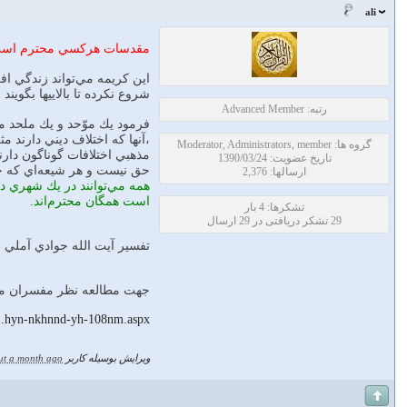
ali
مقدسات هركسي محترم است. ب
اين كريمه مي‌تواند زندگي افرا
شروع نكرده تا بالاييها بگويند 
رتبه: Advanced Member
فرمود يك موّحد و يك ملحد مي
،آنها كه اختلاف ديني دارند مث
گروه ها: Moderator, Administrators, member
مذهبي اختلافات گوناگون دارن
تاریخ عضویت: 1390/03/24
حق نيست و هر شيعه‌اي كه ح
ارسالها: 2,376
همه مي‌توانند در يك شهري در
است همگان محترم‌اند.
تشکرها: 4 بار
29 تشکر دریافتی در 29 ارسال
تفسير آيت الله جوادي آملي
جهت مطالعه نظر مفسران مختل
...hyn-nkhnnd-yh-108nm.aspx
ویرایش بوسیله کاربر
ut a month ago