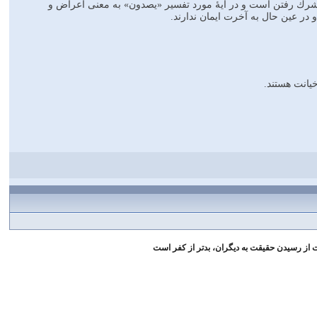
خدا و راه شرك رفتن است و در آيۀ مورد تفسير «يصدون» به معنى اعراض و
 در عين حال به آخرت ايمان ندارند.
ت از رسيدن حقيقت به ديگران، بدتر از كفر است