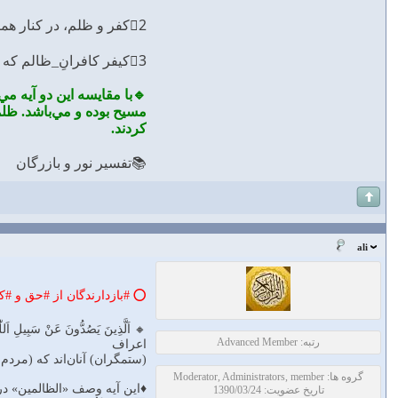
2⃣كفر و ظلم، در كنار همند و نتيجه‌ى آنها، محروميّت از آمرزش و هدايت الهى است. «كَفَرُوا وَ ظَلَمُوا ... لا لِيَهْدِيَهُمْ»
3⃣كيفر كافرانِ_ظالم كه مانع هدايت مردمند، دوزخ ابدى است. «جَهَنَّمَ خالِدِينَ فِيها»"
🔹با مقايسه اين دو آيه مي‌
مسيح بوده و مي‌باشد. ظل
كردند.
📚تفسير نور و بازرگان
ali
⭕️ #بازدارندگان از #حق و #ک
🔸 اَلَّذِينَ يَصُدُّونَ عَنْ سَبِيلِ اَللّٰهِ
رتبه: Advanced Member
اعراف
(ستمگران) آنان‌اند كه (مردم 
گروه ها: Moderator, Administrators, member
♦اين آيه وصف «الظالمين» 
تاریخ عضویت: 1390/03/24