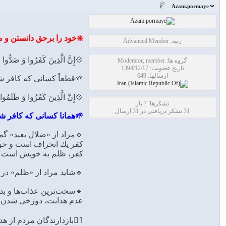
Azam.pormaye
❇️خود را برحق دانستن و 
رتبه: Advanced Member
💠إِنَّ الَّذِينَ كَفَرُوا وَ صَدُّوا عَنْ
گروه ها: Moderator, member
تاریخ عضویت: 1394/12/17
ارسالها: 649
🌱قطعاً كسانى كه كافر شدن
💠إِنَّ الَّذِينَ كَفَرُوا وَ ظَلَمُوا لَمْ
تشکرها: 7 بار
31 تشکر دریافتی در 31 ارسال
🌱همانا كسانى كه كافر شدن
🔹مراد از «ضلال بعيد» گ
كفر يك انحراف است و خود ر
كفر، ظلم به خويش است و 
🔹شايد مراد از «ظلم» در آيه‌ى 168، همان مانع شدن از هدايت ديگران باشد. زيرا چه ظلمى بالاتر از ظلم فكر
🔹سخت‌ترين عذاب‌ها و بدتر
عدم هدايت، دوزخى شدن و 
1⃣بازدارندگان مردم از هدايت، خود در گمراهى سختى هستند. «ضَلُّوا ضَلالًا بَعِيداً»