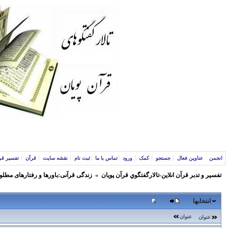
انجمن
عناوین فعال
جستجو
کمک
ورود
تماس با ما
ثبت نام
نقشه سایت
قرآن
تفسیر قر
تفسير و‌ تدبر قرآن انلاين-تالارگفتگوي قرآن پویان
»
زندگی قرآنی:باورها و رفتارهای مطلو
انتخابها
عنوان
عنوان