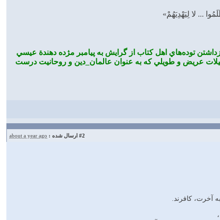
 بازداشتن توده‌هاي اهل كتاب از گرايش به پيامبر مژده دهندة عيسي
كيلات عريض و طويلي كه به عنوان عالمان_دين و روحانيت درست
#2
ارسال شده :
about a year ago
به آخرت، كافرند.