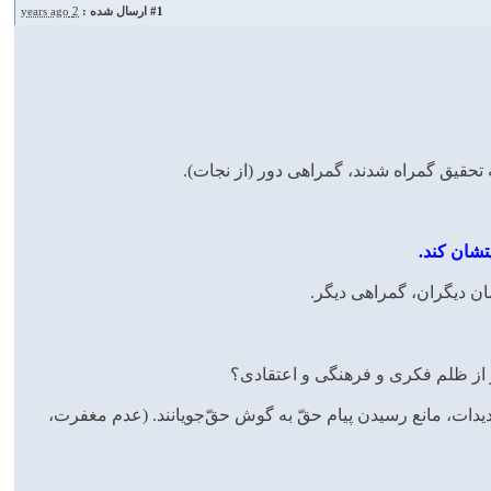
#1
ارسال شده :
2 years ago
ه تحقيق گمراه شدند، گمراهى دور (از نجات).
تشان كند.
ن ديگران، گمراهى ديگر.
هديدات، مانع رسيدن پيام حقّ به گوش حقّ‌جويانند. (عدم مغفرت،