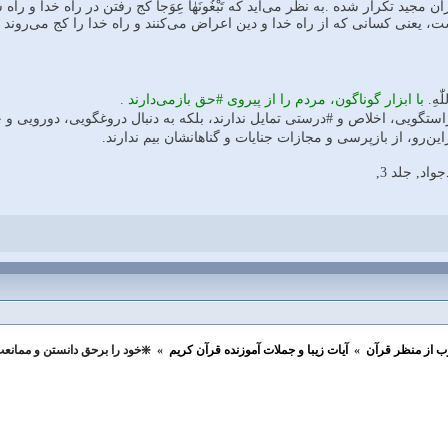
ر در قرآن مجيد تكرار شده .به نظر مى‌آيد كه تَبْغُونَهٰا عِوَجاً كج رفتن در راه 
ت، يعنى كسانى كه از راه خدا و دين اعراض مى‌كنند و راه خدا را كج مى‌روند و
با ابزار گوناگون، مردم را از پيروى #حق بازمى‌دارند .
د, جلد 3,
ب از منظر قرآن
»
آيات زیبا و جملات آموزنده قرآن كريم
»
❇️خود را برحق دانستن و ممانع