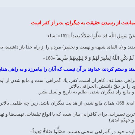
ممانعت از رسيدن حقيقت به ديگران، بدتر از كفر است
 سَبِيلِ اللَّهِ قَدْ ضَلُّوا ضَلالًا بَعِيداً «167» نساء
د و (با القاى شبهه و تهمت و تحقير) مردم را از راه خدا باز داشتند، ب
 يَكُنِ اللَّهُ لِيَغْفِرَ لَهُمْ وَ لا لِيَهْدِيَهُمْ طَرِيقاً «168»
د و ستم كردند، خداوند بر آن نيست كه آنان را بيامرزد و به راهى هداي
مراهى مضاعف كافران است. كفر، يك گمراهى است و مانع شدن از ايما
ا بر حقّ دانستن، انحرافى بالاتر.
مانع راه ديگران شدن، ظلم به تاريخ و نسل بشر.
ى و فرهنگى و اعتقادى؟
ين تعبيرات، براى كافرانى بيان شده كه با انواع تبليغات، تهمت‌ها و ت
جهنّم ابدى)