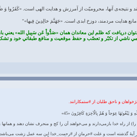
توان دريافت كه ظلم اين معاندان همان «صَدُّواْ عَن سَبِيلِ الله» يعني
مي ناشي از تكبّر و تعصّب و حفظ موقعيت و منافع طبقاتي خود و تش
ژخواهان و ناحق طلبان از #ستمکارانند.
 وَ يَبْغُونَهٰا عِوَجاً وَ هُمْ بِالْآخِرَةِ كٰافِرُونَ «45»
را) از راه خدا بازمى‌دارند و مى‌خواهند آن را كج و منحرف نشان دهند و همانها 
در آيۀ گذشته است و علت #حرمان از #رحمت_خدا اين سه عمل زشت مى‌باشد،