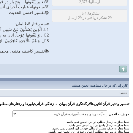
ارسالها: 2,377
🔻تعبير يَبْغُونَهٰا... پنج با
🔻«يبغونها» عبارت آخراى آنس
📚تفسیر احسن الحدیث
تشکرها: 4 بار
29 تشکر دریافتی در 29 ارسال
♦سه رفتار #ظالمان:
1⃣. اَلَّذِينَ يَصُدُّونَ عَنْ سَبِيلِ اَللّٰهِ‌.
2⃣_. وَ يَبْغُونَهٰا عِوَجاً. آنان به راستگويى، اخلاص و #درستى تمايل ندارند، بلكه به دنبال دروغگويى، دورويى و خيانت هستند.
3⃣_. وَ هُمْ بِالْآخِرَةِ كٰافِرُونَ‌. ازاين‌رو، از بازپرسى و مجازات جنايات و گناهانشان بيم ندارند.
📚تفسير کاشف مغنیه، محمدجوا
کاربرانی که در حال مشاهده انجمن هستند
Guest
تفسير و‌ تدبر قرآن انلاين-تالارگفتگوي قرآن پویان
»
زندگی قرآنی:باورها و رفتارهای مطلو
جهش به انجمن
شما مجاز به ارسال مطلب در این انجمن نمی باشید.
شما مجاز به ارسال پاسخ در این انجمن نمی باشید.
شما مجاز به حذف مطلب ارسالی خود در این انجمن نمی باشید.
شما مجاز به ویرایش مطلب ارسالی خود در این انجمن نمی باشید.