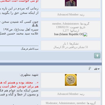
او مى خواست امت اسلامى را
زمانى كه مردم در اين باره 
از اينكه سخن حق را بگوييد يا
رتبه: Advanced Member
چون كسى كه شنيدن سخن حق و 
گروه ها: member, Administrators
🔺🔺
تاریخ عضویت: 1390/02/31
سيره اهل بيت(ع)، ص١٩٧
ارسالها: 1,277
علامه سید محمد حسین فضل 
تشکرها: 1 بار
51 تشکر دریافتی در 28 ارسال
سیدکاظم فرهنگ
ali
شهید مطهری:
«.. معتقد بوده و هستم که هر
هم برای خودش خطر است و هم
ضمن اینکه مانند عوام هم ف
رتبه: Advanced Member
و مصون از خطا و گناه و فس
گروه ها: Moderator, Administrators, member