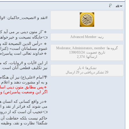
ali
#نقد و #نصيحت_حاكمان: #و
🔹"از متون دینی بر می آید 
رتبه: Advanced Member
👈جایگاه نصیحت و خیرخواهی
🔹 «رأس الدین النصیحة لله و
گروه ها: Moderator, Administrators, member
عموم مسلمانان است» (کنزالعمال،
تاریخ عضویت: 1390/03/24
🔹خداوند تعالی امت پیامبر(ص)
ارسالها: 2,374
از این #آیات و #روایات، که 
نیز تکلیف قطعی آنان است.
تشکرها: 4 بار
29 تشکر دریافتی در 29 ارسال
🌴امام #علی(ع) نیز آن هنگا
و به او مشورت دهند و اعلام می ک
🔹پس مطابق متون دینی اسلامی
اگر این وضعیت پیامبر(ص) و
🔹در واقع کسانی که انسان ها
می شوند که فراتر از نقد و 
👈عجیب آن است که از درون 
حاکم نیست بلکه حفاظت آن
شگفتا! نظارت و نقد، وظیفه 