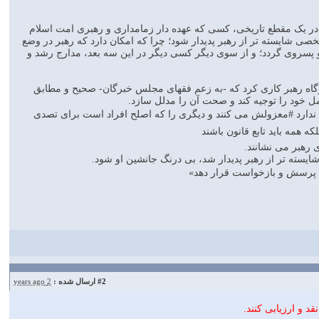
در یک مقطع تاریخی، کسی که عهده دار زمامداری و رهبری امت اسلام
صی شایسته تر از رهبر پدیدار شود؛ چرا که امکان دارد که رهبر در وضع
و پسروی گردد؛ و از سوی دیگر کسی دیگر در این سه بعد، مدارج رشد و
اه رهبر کاری کرد که -به زعم فقهای مجلس خبرگان- صحیح و مطابق
ل خود را توجیه کند و صحت آن را مدلل سازد.
 ندارد #معزولش می کنند و دیگری را که اصلح افراد است برای تصدی
همه باید تابع قانون باشند
رهبر می نشانند.
سته تر از رهبر پدیدار شد، بی درنگ جانشین او شود.
د پرسش و بازخواست قرار دهد»
#2
ارسال شده :
2 years ago
د و ارزيابى كنند.