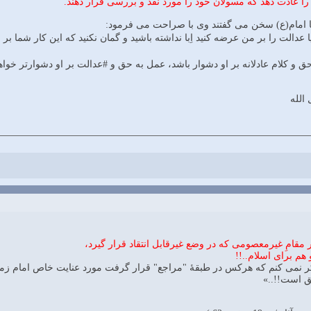
 عادت دهد كه مسولان خود را مورد نقد و بررسى قرار دهند.
با امام(ع) سخن مى گفتند وى با صراحت مى فرمود:
 عدالت را بر من عرضه كنيد اِبا نداشته باشيد و گمان نكنيد كه اين كار شما بر
كلام عادلانه بر او دشوار باشد، عمل به حق و #عدالت بر او دشوارتر خواهد
الله
 مقامِ غیرمعصومی که در وضع غیرقابل انتقاد قرار گیرد،
 برای اسلام..!!
کر نمی کنم که هرکس در طبقۀ "مراجع" قرار گرفت مورد عنایت خاص امام ز
ق است!!..»