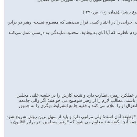
 ‏(همان، ج۱، ص۲۹۰.)
اجرايی را در اختيار كسی قرار می‌دهيد كه معصوم نيست، رهبر در برابر
ناظرند كه آيا آنان به وظايف محدود نمايندگی به درستی عمل می‌كنند
ر عملکرد رهبری نظارت دارد و نتیجه کارش را در جلسه علنی مجلس
اشند، مطالب لازم را از رهبر #توضیح می خواهند؛ اگر والی جامعه
عزال او را اعلام می کنند و فقیه جامع الشرایط دیگری را به جمهور
ه #وظیفه آنان است؛ ولی مراتبی دارد و باید از سهل ترین روش شروع شود
مه آنچه گفته شد معلوم می شود که #رهبر مسلمین، در برابر #قانون با