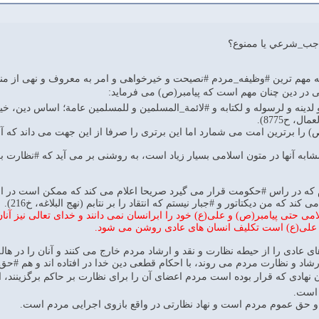
اجب_شرعي يا ممنوع؟
که مهم ترین #وظیفه_مردم #نصیحت و خیرخواهی و امر به معروف و نهی از من
 در دین چنان مهم است که پیامبر(ص) می فرماید:
 لدینه و لرسوله و لکتابه و #لائمة_المسلمین و للمسلمین عامة؛ اساس دین، خیر
 ح8775).
 را برترین امت می شمارد اما این برتری را صرفا از این جهت می داند که آنان 
مشابه آنها در متون اسلامی بسیار زیاد است، به روشنی بر می آید که #نظارت
م که در راس #حکومت قرار می گیرد صریحا اعلام می کند که ممکن است در ام
ند که من دیکتاتور و #جبار نیستم که انتقاد را بر نتابم (نهج البلاغه، خ216).
 حتی پیامبر(ص) و علی(ع) خود را ابرانسان نمی دانند و خدای تعالی نیز آنان 
 علی(ع) است تکلیف انسان های عادی روشن می شود.
ی عادی را از حیطه نظارت و نقد و ارشاد مردم خارج می کنند و آنان را در هاله
ارشاد و نظارت مردم می روند، با احکام قطعی دین خدا در افتاده اند و هم #ح
نهادی که قرار بوده است مردم اعضای آن را برای نظارت بر حاکم برگزینند،
 است.
و حق عموم مردم است و نهاد نظارتی در واقع بازوی اجرایی مردم است.