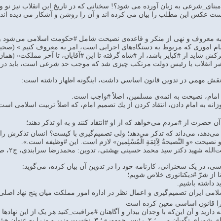
نای_شرعی به زبان آورده می شود؟! سخنانی که در تاریخ این انقلاب نیز نو و 
ت عکس این مطلب را بیان می کرده اند و آن را روشن و آشکار می دیده اند." (ك
به معروف و نهی از منکر و قاعده‌ی نصیحت شامل #حکومت اسلامی می‌شود و‌لذا
اموری که مربوط به دستگاه‌های اجرایی است، امر به معروف کنیم.» (صحیفه‌ی امام، 
اید از #کبایر باشد، از #شاه گرفته تا این #آقایان، تا آخر مملکت» (همان، ج ۱، ص 
 انقلاب یا رئیس دولت مرتکب چیزی شد که موجب حد شرعی است، باید در مورد او 
 نقش مهمي در تدوين قانون اساسي داشت، اينگونه اظهار داشته است:
به امام، نصيحت به ائمه‌ی مسلمين، اصلاً #واجب است.
وزانه به امام دادن، انتقاد كردن از يك تصميم امام، كه اصلاً تربيت اسلامى
آن حضرت از #مردم مى‌‏خواهد كه از او #انتقاد كنند و به او تذکر دهند؛
ى‌‏دهد، مى‌‏داند كه تذكر مى‌‏دهد؛ ولى تصميم‏‌گيرى با كيست؟ انسان تذكرش را 
صيحت «و النَّصيحةُ لِاَئِمَةِ الْمُسْلِمین» لازم است. اين #وظيفه است.».
ت‌الله شهید دکتر سید محمد حسینی بهشتی، تدوین: محمدرضا سرابندی، ج۲، ص۶۴۷.)
 در یک سخنرانی، کارنامه خود را در تدوین آن بیان کرده، می‌‌گوید:
تا از شرّ #دیکتاتوری خلاص شویم؛
د داشته باشیم.
می ایران تصمیم‌گیری و اعمال نظر در اداره امور مملکت میان پنج نهاد اصلی
را قانون اساسی معین کرده است
 وزرا به عنوان هیئت دولت؛ ۴. مجلس شورای ملی؛ ۵. شورای عالی قضایی.