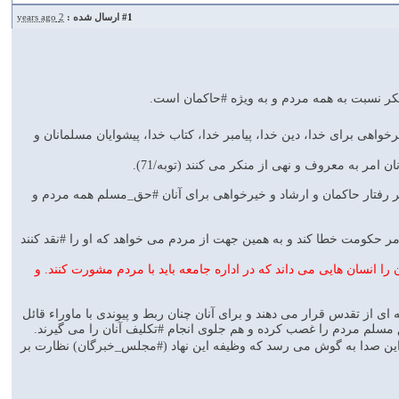
#1
ارسال شده :
2 years ago
کر نسبت به همه مردم و به ویژه #حاکمان است.
خواهی برای خدا، دین خدا، پیامبر خدا، کتاب خدا، پیشوایان مسلمانان و
امر به معروف و نهی از منکر می کنند (توبه/71).
 بر رفتار حاکمان و ارشاد و خیرخواهی برای آنان #حق_مسلم همه مردم و
ر حکومت خطا کند و به همین جهت از مردم می خواهد که او را #نقد کنند
را انسان هایی می داند که در اداره جامعه باید با مردم مشورت کنند. و
 ای از تقدس قرار می دهند و برای آنان چنان ربط و پیوندی با ماوراء قائل
ق مسلم مردم را غصب کرده و هم جلوی انجام #تکلیف آنان را می گیرند.
 این صدا به گوش می رسد که وظیفه این نهاد (#مجلس_خبرگان) نظارت بر