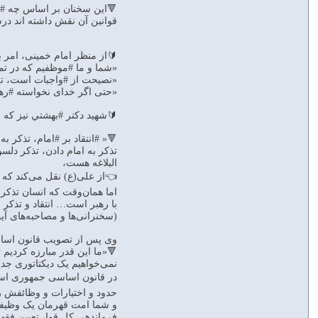
🔻این سخنان بر اساس چه #مب
قوانین آن نقش داشته اند درس
🔰از منظر امام خمینی، امر 
«شما و ما #موظفیم که در تمام 
«نصیحت از #واجبات است، ترکش ش
«حتی اگر خدای نخواسته #رهبر
🔰شهيد دكتر #بهشتي نيز كه
🔻« #انتقاد بر #امام، تذكر 
تذكر به امام دادن، تذكر دلس
‌البلاغه هست،
👈از على (ع) نقل مى‏‌كند كه 
اما همان‌وقت كه انسان تذكر م
با رهبر است… انتقاد و تذكر و ن
( ‏سخنرانی‌ها و مصاحبه‌های آی
وی پس از تصویب قانون اساسی،
🔻«ما این قدر مبارزه کردیم 
نمی‌خواهیم یک دیکتاتوری جدی
در قانون اساسی جمهوری اسلا
حدود و اختیارات و وظائفش 
فرماندهی کل قوا، تعیین فقهای شورای نگهبان و … ؛ ۲. رئیس جمهوری؛ ۳. نخست وزیر و