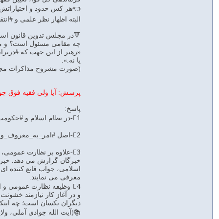
👈هر کس حدود و اختیاراتش
البته اظهار نظر علمی و #انتقا
🔻در مجلس تدوين قانون اساس
چه مقامی مسئول است؟ و مر
«رهبر از اين جهت كه #دربرا
يا نه.». ‏
(صورت مشروح مذاکرات مجلس بر
پرسش: آیا ولی فقیه فوق چون 
پاسخ:
1⃣-در نظام اسلام و #حکومت_دینی، همگان مسئولند و هر مسئولی باید در برابر #قانون #جوابگو باشد.
2⃣-اصل #امر_به_معروف_ونهی_از_منکر شامل همگان و حتی #فقیه_جامع الشرایط رهبری نیز می شود.
3⃣-علاوه بر نظارت عمومی
خبرگان گزارش می دهد. خبرگا
اسلامی، جواب قانع کننده ای 
معرفی می نمایند.
4⃣-وظیفه نظارت عمومی و ا
و در آغاز کار نیازمند خشون
دیگران یکسان است؛ چه اینکه این م
📚(آیت الله جوادی آملی، ولایت فق