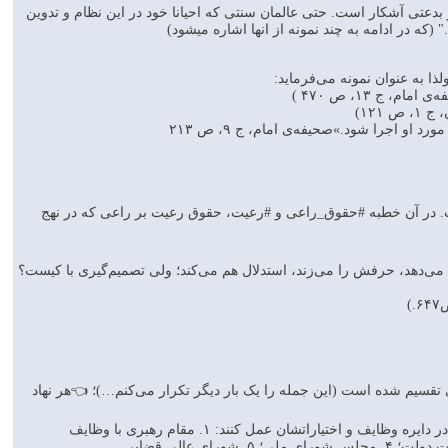
بدعتی آشکار است. حتی عالمان سنتی که احیانا خود در این نظام و تدوین
ه در ادامه به چند نمونه از انها اشاره ميشود)
 به عنوان نمونه می‌فرماید:
ج ۱۳، ص ۴۷۰ )
۱۲۱)
اجرا شود.»صحیفه‌ی امام، ج ۹، ص ۲۱۳
 است. در آن خطبه #حقوق_راعى و #رعيت، حقوق رعيت بر راعى كه در نهج
مى‌‏دهد، حرفش را مى‏‌زند، استدلال هم مى‌‏كند؛ ولى تصميم‏‌گيرى با كيست؟
 تقسیم شده است (این جمله را یک بار دیگر تکرار می‌کنم…)؛ 👈هر نهاد
و شما امت قهرمان یک وظیفه دارید و آن این‌که با وجدان بیدار و آگاهتان #مراقبت_کنید هر یک از این نهادها در دایره وظایف و اختیاراتشان عمل کنند: ۱. مقام رهبری با وظایف