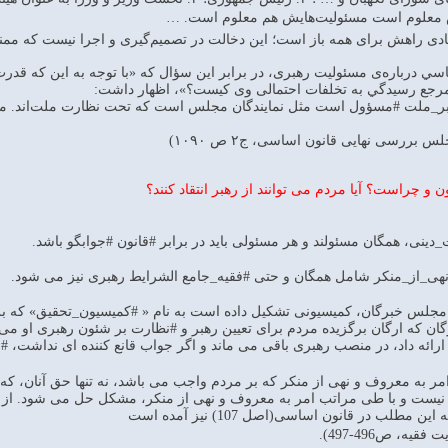
 معلوم است مسئولیت‌هایش هم معلوم است. …
دی راهش برای همه باز است؛ این دخالت در تصمیم‌گیری و اجرا نیست که ممنوع باشد».
ي درباره‌ی مسئولیت رهبری، در برابر اين سؤال كه «با توجه به اين كه قدرت 
جع رسيدگي به تخلفات احتمالی وی كيست؟»، اظهار داشت:
بر_ملت #مسؤول است مثل نمايندگان مجلس است كه تحت نظارت ملت‌اند. مردم 
رسی نهایی قانون اساسی، ج۲ ص ۱۰۹۰)
و چراست؟ آیا مردم می توانند از رهبر انتقاد کنند؟
، مجلس خبرگان، کمیسیونی تشکیل داده است به نام « #کمیسیون_تحقیق» که ب
ن که ارگان برگزیده مردم برای تعیین رهبر و #نظارت بر شئون رهبری او می ب
ارائه داد، در منصب رهبری باقی می ماند و اگر جواب قانع کننده ای نداشت، #ان
مر به معروف و نهی از منکر که بر مردم واجب می باشد، نه تنها حق آنان، ک
ت نیست و با طی مراتب امر به معروف و نهی از منکر، مشکل حل می شود. از ه
طلب در قانون اساسی(اصل 107) نیز آمده است
یه، ص496-497).