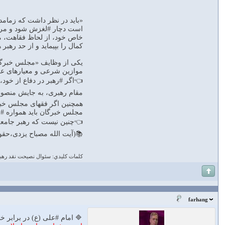
«باید در نظر داشت که زمامد
است دچار #لغزش شود و مرتکب
خاص خود، از لحاظ فقاهت، مد
کمال را بپیماید و از حد رهبر 
یکی از وظایف «مجلس خبرگان
موازین شرعی و معیارهای عقل
👈اگر #رهبر در دفاع از خود
مقام رهبری، به جایش منصوب 
همچنین اگر فقهای مجلس خبرگ
مجلس خبرگان باید همواره #ن
👈چنین نیست که رهبر جامعه
📚(آیت الله مصباح یزدی،حقوق و سی
كلمات كليدي: سئوال نصيحت نقد رهب
farhang
🔷 امام #على (ع) در برابر خ