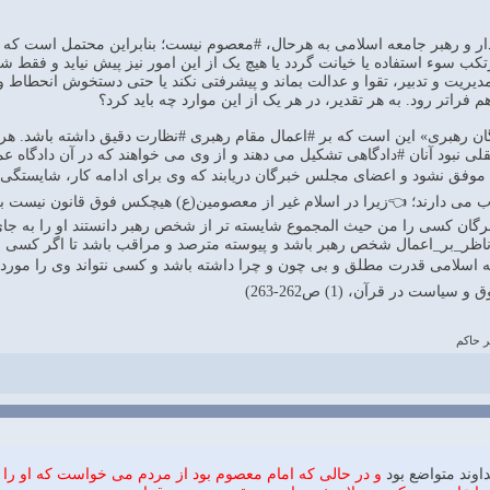
ار و رهبر جامعه اسلامی به هرحال، #معصوم نیست؛ بنابراین محتمل است که 
 سوء استفاده یا خیانت گردد یا هیچ یک از این امور نیز پیش نیاید و فقط شخ
یریت و تدبیر، تقوا و عدالت بماند و پیشرفتی نکند یا حتی دستخوش انحطاط 
هم فراتر رود. به هر تقدیر، در هر یک از این موارد چه باید کرد؟
 رهبری» این است که بر #اعمال مقام رهبری #نظارت دقیق داشته باشد. هرگ
ی نبود آنان #دادگاهی تشکیل می دهند و از وی می خواهند که در آن دادگاه عم
، موفق نشود و اعضای مجلس خبرگان دریابند که وی برای ادامه کار، شایستگی
می دارند؛ 👈زیرا در اسلام غیر از معصومین(ع) هیچکس فوق قانون نیست بلکه 
ان کسی را من حیث المجموع شایسته تر از شخص رهبر دانستند او را به جای 
اظر_بر_اعمال شخص رهبر باشد و پیوسته مترصد و مراقب باشد تا اگر کسی شای
 اسلامی قدرت مطلق و بی چون و چرا داشته باشد و کسی نتواند وی را مور
است در قرآن، (1) ص262-263)
ر حاكم
داوند متواضع بود
و در حالى كه امام معصوم بود از مردم مى خواست كه او را نق