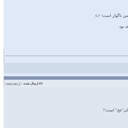
 من ناگوار است؛ 👉
 بود.
#3
ارسال شده :
2 years ago
مان"عج" است!!