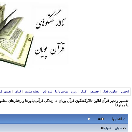
انجمن
عناوین فعال
جستجو
کمک
ورود
تماس با ما
ثبت نام
نقشه سایت
قرآن
تفسیر قر
تفسير و‌ تدبر قرآن انلاين-تالارگفتگوي قرآن پویان
»
زندگی قرآنی:باورها و رفتارهای مطلو
يا ممنوع؟
انتخابها
عنوان
عنوان