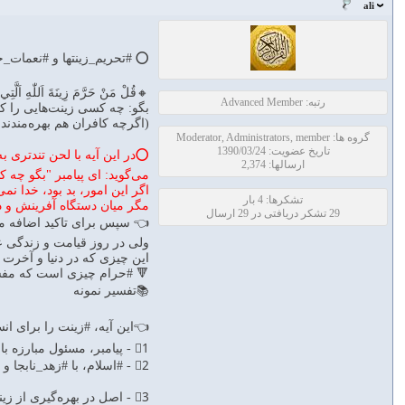
ali
⭕️ #تحریم_زینتها و #نعمات
🔸قُلْ مَنْ حَرَّمَ زِينَةَ اَللّٰهِ اَلَّتِي 
رتبه: Advanced Member
بگو: چه كسى زينت‌هايى را كه
(اگرچه كافران هم بهره‌مندند
گروه ها: Moderator, Administrators, member
تاریخ عضویت: 1390/03/24
⭕️در این آيه با لحن تندترى ب
ارسالها: 2,374
مى‌گويد: اى پيامبر "بگو چه 
اگر اين امور، بد بود، خدا ن
تشکرها: 4 بار
مگر ميان دستگاه آفرينش و 
29 تشکر دریافتی در 29 ارسال
👈 سپس براى تاكيد اضافه مى‌ك
ولى در روز قيامت و زندگى عا
اين چيزى كه در دنيا و آخرت
🔻 #حرام چيزى است كه مفسد
📚تفسیر نمونه
👈اين آيه، #زينت را براى ان
1⃣ - پيامبر، مسئول مبارزه با #بدعت‌ها است. «قُلْ مَنْ حَرَّمَ‌»
2⃣ - #اسلام، با #زهد_نابجا و رياضت نامشروع و رهبانيّت، مخالف است. «قُلْ مَنْ حَرَّمَ‌»
3⃣ - اصل در بهره‌گيرى از زينت‌ها و طيّبات، مباح بودن است، مگر دليلى خاص بر حرمت آنها باشد. «مَنْ حَرَّمَ‌»