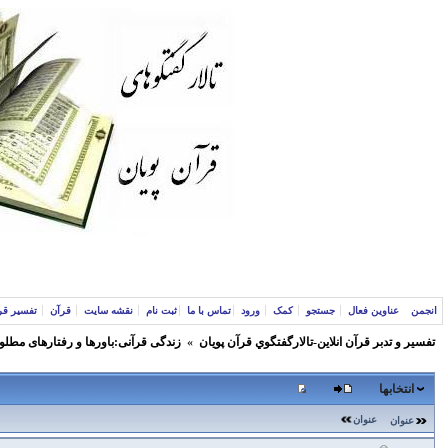
انجمن
عناوین فعال
جستجو
کمک
ورود
تماس با ما
ثبت نام
نقشه سایت
قرآن
تفسیر قر
تفسير و‌ تدبر قرآن انلاين-تالارگفتگوي قرآن پویان
»
زندگی قرآنی:باورها و رفتارهای مطلو
انتخابها
عنوان
عنوان