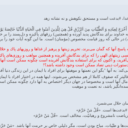
_خدا، #بدعت است و مستحق نکوهش و نه نشانه زهد
أَخْرَجَ لِعِبٰادِهِ وَ اَلطَّيِّبٰاتِ مِنَ اَلرِّزْقِ قُلْ هِيَ لِلَّذِينَ آمَنُوا فِي اَلْحَيٰاةِ اَلدُّنْيٰا خٰالِصَةً يَ
 خداوند براى بندگانش پديد آورده و (همچنين) رزقهاى پاكيزه و دل‌پسند را بر 
،) در حالى كه روز قيامت مخصوص (مؤمنان) است. ما اين گونه آيات خود را براى
ه پاسخ آنها كه گمان مى‌برند، تحريم زينتها و پرهيز از غذاها و روزيهاى پاك و ح
كسى زينتهاى الهى را كه براى بندگانش آفريده و همچنين مواهب و روزى‌هاى پاك
مى‌آفريد، و اكنون كه براى استفاده بندگانش آفريده است چگونه ممكن است آنها 
دستورات دينى تضاد ممكن است وجود داشته باشد؟!
ند: به آنها "بگو اين نعمتها و موهبتها براى افراد با ايمان در اين زندگى دنيا
ليتر كه صفوف كاملا از هم مشخص مى‌شوند، اينها همه در اختيار افراد با ايمان
 مال آنها است و مخصوصا در جهان ديگر اختصاص به آنها دارد چگونه ممكن اس
ه‌انگيز باشد، نه نعمت و موهبت
سان حلال مى‌شمرد.