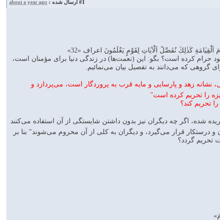
#1
ارسال شده :
about a year ago
وْمَ اَلْقِيٰامَةِ كَذٰلِكَ نُفَصِّلُ اَلْآيٰاتِ لِقَوْمٍ يَعْلَمُونَ اعراف «32»
خود حرام كرده است‌؟ بگو: اين (نعمت‌ها) در زندگى دنيا براى مؤمنان است،
 گروهى كه مى‌دانند به تفصيل بيان مى‌نمائيم.
لال، نشانه زهد و پارسايى و مايه قرب به پروردگار است، مى‌پردازد و
يزه را تحريم كرده است"
را تحريم كند؟
 آفريده شده، اگر چه ديگران نيز بدون داشتن شايستگى از آن استفاده مى‌كنند
 و درستكار قرار مى‌گيرد، و ديگران به كلى از آن محروم مى‌شوند" بنا بر
ت تحريم گردد؟