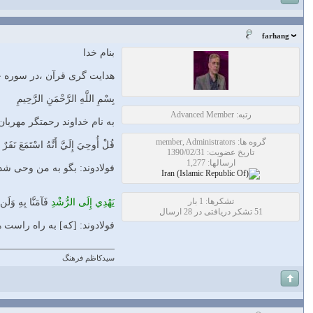
farhang
بنام خدا
هدایت گری قرآن ،در سوره جن
بِسْمِ اللَّهِ الرَّحْمَنِ الرَّحِيمِ
رتبه: Advanced Member
به نام خداوند رحمتگر مهربان
گروه ها: member, Administrators
قُلْ أُوحِيَ إِلَيَّ أَنَّهُ اسْتَمَعَ نَفَرٌ م
تاریخ عضویت: 1390/02/31
ارسالها: 1,277
فولادوند: بگو به من وحى شد
تشکرها: 1 بار
يَهْدِي إِلَى الرُّشْدِ
فَآمَنَّا بِهِ وَلَن 
51 تشکر دریافتی در 28 ارسال
فولادوند: [كه] به راه راست 
سیدکاظم فرهنگ