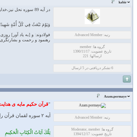
kabir
در آیه 89 سوره نحل نیز،خداوند قرآن را کتاب هدایت برای تسلیم شوندگان در برابر خدا معرفی کرده است
وَيَوْمَ نَبْعَثُ فِي كُلِّ أُمَّةٍ شَهِيدًا 
فولادوند: و [به ياد آور] رو
رتبه: Advanced Member
رهنمود و رحمت و بشارتگرى 
گروه ها: member
تاریخ عضویت: 1390/11/17
ارسالها: 221
6 تشکر دریافتی در 5 ارسال
Azam.pormaye
"
قرآن حکیم مایه ی هدایت
آیه ۲ سوره لقمان قرآن را به لفظ حکیم توصیف کرده است.
رتبه: Advanced Member
گروه ها: Moderator, member
تِلْكَ آيَاتُ الْكِتَابِ الْحَكِيمِ
تاریخ عضویت: 1394/12/17