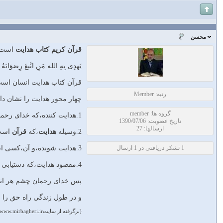
محسن
قرآن کریم کتاب هدایت
است.
یَهدِی بِهِ الله مَنِ اتَّبعَ رِضوَانَهُ 
قرآن کتاب هدایت انسان است
رتبه: Member
چهار محور هدایت را نشان دا
گروه ها: member
1.هدایت کننده،که خدای رحمان است.(یهَدیِ بِه الله).
تاریخ عضویت: 1390/07/06
ارسالها: 27
2.وسیله
هدایت
،که
قرآن
است.(
1 تشکر دریافتی در 1 ارسال
3.هدایت شونده،و آن،کسی است که در پی رضوان و خشنودی خداوند باشد.(مَنِ اتَّبعَ رِضوَانَه).
4.مقصود هدایت،که دستیابی به راههای سلامت است.(سُبلُ السَّلامِ).
پس خدای رحمان چشم هر انسا
و در طول زندگی راه حق را بد
(برگرفته از سایتwww.mirbagheri.ir)