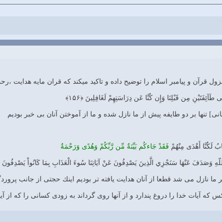
نزول قرآن و پیامبر اسلام را توضیح داده و تاکید میکند که قران مایه هدایت 
َى طَآئِفَتَيْنِ مِن قَبْلِنَا وَإِن كُنَّا عَن دِرَاسَتِهِمْ لَغَافِلِينَ ﴿۱۵۶﴾
انى] تنها بر دو طايفه پيش از ما نازل شده و ما از آموختن آنان بى‏ خبر بوديم
ِتَابُ لَكُنَّا أَهْدَى مِنْهُمْ
فَقَدْ جَاءكُم بَيِّنَةٌ مِّن رَّبِّكُمْ وَهُدًى وَرَحْمَةٌ
ّهِ وَصَدَفَ عَنْهَا سَنَجْزِي الَّذِينَ يَصْدِفُونَ عَنْ آيَاتِنَا سُوءَ الْعَذَابِ بِمَا كَانُواْ يَصْدِفُونَ ﴿۱۵۷
 بر ما نازل مى ‏شد قطعا از آنان هدايت‏ يافته ‏تر بوديم اينك حجتى از جانب پر
 كه آيات خدا را دروغ پندارد و از آنها روى گرداند به زودى كسانى را كه از