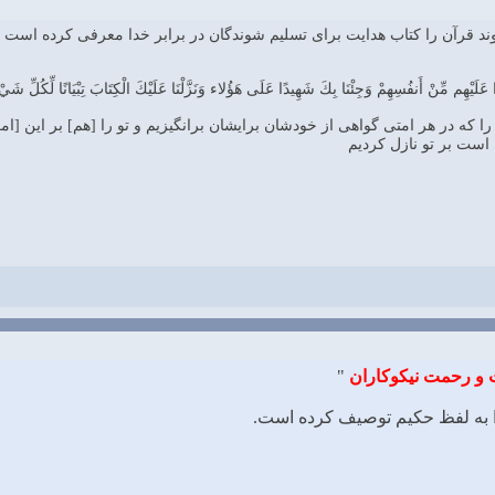
عَلَيْهِم مِّنْ أَنفُسِهِمْ وَجِئْنَا بِكَ شَهِيدًا عَلَى هَؤُلاء وَنَزَّلْنَا عَلَيْكَ الْكِتَابَ تِبْيَانًا لِّكُلِّ شَيْ
زى را كه در هر امتى گواهى از خودشان برايشان برانگيزيم و تو را [هم] بر اين 
است بر تو نازل كرديم
 و رحمت نیکوکاران
"