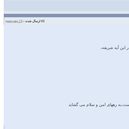
#2
ارسال شده :
13 years ago
 این آیه شریفه،
ست،به رههای امن و سلام می گشاید