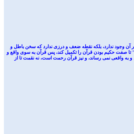
 ﺩﺭ ﺁﻥ ﻭﺟﻮﺩ ﻧﺪﺍﺭﺩ، ﺑﻠﻜﻪ ﻧﻘﻄﻪ ﺿﻌﻒ ﻭ ﺩﺭﺯﻯ ﻧﺪﺍﺭﺩ ﻛﻪ ﺳﺨﻦ ﺑﺎﻃﻞ ﻭ
" ﺗﺎ ﺻﻔﺖ ﺣﻜﻴﻢ ﺑﻮﺩﻥ ﻗﺮﺁﻥ ﺭﺍ ﺗﻜﻤﻴﻞ ﻛﻨﺪ، ﭘﺲ ﻗﺮﺁﻥ ﺑﻪ ﺳﻮﻯ ﻭﺍﻗﻊ ﻭ
 ﻭ ﺑﻪ ﻭﺍﻗﻌﻰ ﻧﻤﻰ ﺭﺳﺎﻧﺪ، ﻭ ﻧﻴﺰ ﻗﺮﺁﻥ ﺭﺣﻤﺖ ﺍﺳﺖ، ﻧﻪ ﻧﻘﻤﺖ ﺗﺎ ﺍﺯ