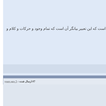
ﺳﺖ ﻛﻪ ﺍﻳﻦ ﺗﻌﺒﻴﺮ ﺑﻴﺎﻧﮕﺮ ﺁﻥ ﺍﺳﺖ ﻛﻪ ﺗﻤﺎم ﻭﺟﻮﺩ ﻭ ﺣﺮﻛﺎﺕ ﻭ ﻛﻠﺎم ﻭ
#7
ارسال شده :
5 years ago