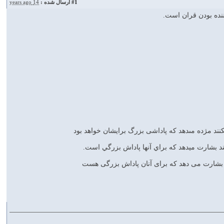
#1
ارسال شده :
14 years ago
نده بودن قران است.
‏كنند مژده مى‏دهد كه پاداشى بزرگ برايشان خواهد بود
ند بشارت مي‏دهد كه براي آنها پاداش بزرگي است.
د بشارت مى ‏دهد كه براى آنان پاداش بزرگى هست‏