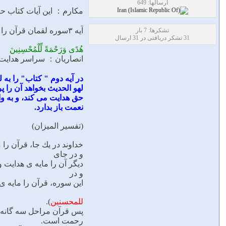
ارسالها: 649
مکارم： ﺍﻳﻦ ﺁﻳﺎﺕ ﻛﺘﺎﺏ ﺣﻜﻴﻢ
آیه ۳سوره لقمان قرآن را مایه ی هدایت و رحمت برای نیکوکاران میشمارد.
تشکرها: 7 بار
31 تشکر دریافتی در 31 ارسال
هُدًى وَرَحْمَةً لِّلْمُحْسِنِينَ
انصاریان： ﺳﺮﺍﺳﺮ ﻫﺪﺍﻳﺖ ﻭ 
در آیه دوم " ﻛﺘﺎﺏ" ﺭﺍ ﺑﻪ
ﻟﻬﻮ ﺍﻟﺤﺪﻳﺚ ﺑﺨﻮﺍﻫﺪ ﺁﻥ ﺭﺍ 
ﺣﻖ ﻫﺪﺍﻳﺖ ﻣﻰ ﻛﻨﺪ، ﻭ ﺑﻪ ﻭﺍ
ﻧﻌﻤﺖ ﺑﺎﺯ ﺑﺪﺍﺭﺩ.
(تفسیر المیزان)
ﺧﺪﺍﻭﻧﺪ ﺩﺭ ﻳﻚ ﺟﺎ، ﻗﺮﺁﻥ ﺭﺍ 
ﻭ ﺩﺭ ﺟﺎﻯ
ﺩﻳﮕﺮ ﺁﻥ ﺭﺍ ﻣﺎﻳﻪ ﻯ ﻫﺪﺍﻳﺖ 
ﻭ ﺩﺭ
ﺍﻳﻦ ﺳﻮﺭﻩ، ﻗﺮﺁﻥ ﺭﺍ ﻣﺎﻳﻪ 
ﻟﻠﻤﺤﺴﻨﻴﻦ
).
ﭘﺲ ﻗﺮﺁﻥ ﻣﺮﺍﺣﻞ ﺳﻪ ﮔﺎﻧﻪ ﻯ
ﺭﺣﻤﺖ ﺍﺳﺖ.