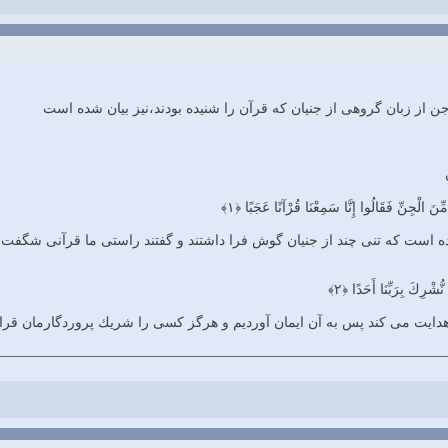
 از زبان گروهی از جنیان که قرآن را شنیده بودند،نیز بیان شده است
ِّنَ الْجِنِّ فَقَالُوا إِنَّا سَمِعْنَا قُرْآنًا عَجَبًا ﴿۱﴾
ه است كه تنى چند از جنيان گوش فرا داشتند و گفتند راستى ما قرآنى شگفت‏ 
نُّشْرِكَ بِرَبِّنَا أَحَدًا ﴿۲﴾
هدايت مى‏ كند پس به آن ايمان آورديم و هرگز كسى را شريك پروردگارمان قرار