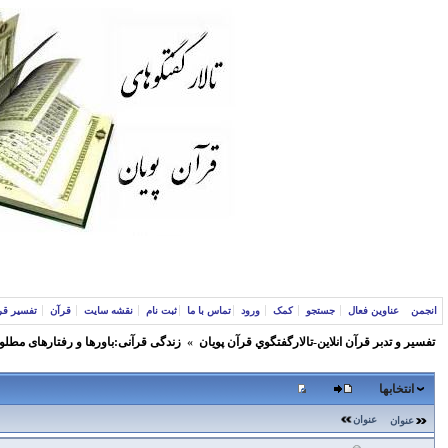
انجمن
عناوین فعال
جستجو
کمک
ورود
تماس با ما
ثبت نام
نقشه سایت
قرآن
تفسیر قر
تفسير و‌ تدبر قرآن انلاين-تالارگفتگوي قرآن پویان
»
زندگی قرآنی:باورها و رفتارهای مطلو
انتخابها
عنوان
عنوان