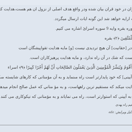
ان در خود قران بیان شده ودر واقع هدف اصلی از نزول ان هم هست،هدایت کن
ارایه خواهد شد این گونه ایات ارسال میگردد.
ره اسرائ اشاره می کنیم.
قِينَ ﴿۲﴾ بقره
 در [حقانيت] آن هيچ ترديدى نيست [و] مايه هدايت تقواپيشگان است
ست كه شك در آن راه ندارد، و مايه هدايت پرهيزكاران است.
ْوَمُ وَيُبَشِّرُ الْمُؤْمِنِينَ الَّذِينَ يَعْمَلُونَ الصَّالِحَاتِ أَنَّ لَهُمْ أَجْرًا كَبِيرًا ﴿۹﴾ اسراء
آيينى] كه خود پايدارتر است راه مى‏نمايد و به آن مؤمنانى كه كارهاى شايسته مى
يت مي‏كند كه مستقيم ترين راههاست، و به مؤ مناني كه عمل صالح انجام مي‏ده
ه آيينى كه استوارتر است، راه مى‏ نماياند و به مؤمنانى كه نيكوكارى مى‏ كنن
م راه یهدی
لیل ویرایش: edit