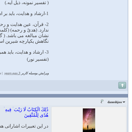
( ﺗﻔﺴﻴﺮ ﻧﻤﻮﻧﻪ، ﺫﻳﻞ ﺁﻳﻪ.)
1-ﺍﺭﺷﺎﺩ ﻭ ﻫﺪﺍﻳﺖ، ﺑﺎﻳﺪ ﺑﺮ ﺍﺳﺎﺱ ﺣﻜﻤﺖ ﺑﺎﺷﺪ. (ﺁﻳﺎﺕ ﺍﻟﻜﺘﺎﺏ ﺍﻟﺤﻜﻴﻢ ﻫﺪﻯً)
2- ﻗﺮﺁﻥ، ﻋﻴﻦ ﻫﺪﺍﻳﺖ ﻭ ﺭﺣﻤﺖ ﺍﺳﺖ ﻭ ﺩﺭ ﺍﻳﻦ ﺯﻣﻴﻨﻪ ﻫﻴﭻ ﮔﻮﻧﻪ ﻧﻘﺺ ﻭ ﻧﺎﺭﺳﺎﻳﻰ
ﻧﺪﺍﺭﺩ. (ﻫﺪﻯً ﻭ ﺭﺣﻤﻪ) (ﻛﻠ
ﻧﺸﺎﻥ ﻣﺒﺎﻟﻐﻪ ﻣﻰ ﺑﺎﺷﺪ. ( ﮔ
ﻧﮕﺎﻫﺶ ﻳﻜﭙﺎﺭﭼﻪ ﺷﻴﺮﻳﻦ ﺍﺳﺖ
3- ﺍﺭﺷﺎﺩ ﻭ ﻫﺪﺍﻳﺖ، ﺑﺎﻳﺪ ﻫﻤﺮﺍﻩ ﺭﺣﻤﺖ ﻭ ﻣﺤﺒّﺖ ﺑﺎﺷﺪ. (ﻫﺪﻯً ﻭ ﺭﺣﻤﻪ)
(تفسیر نور)
ویرایش بوسیله کاربر
3 years ago
|
د
daneshjoo
ذَٰلِكَ الْكِتَابُ لَا رَيْبَ ۛ فِيهِ ۛ
هُدًى لِلْمُتَّقِينَ
در این تعبیرات اشاراتی ه