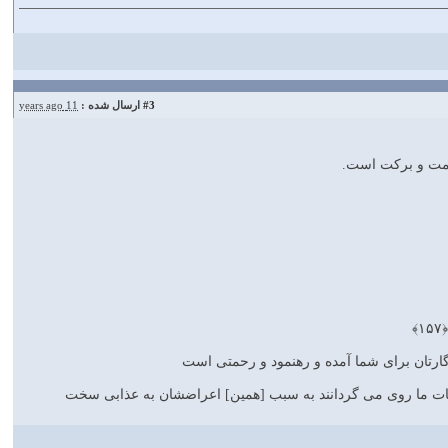
#3
ارسال شده :
11 years ago
،رحمت و برکت است.
﴾
وردگارتان براى شما آمده و رهنمود و رحمتى است
 آيات ما روى مى ‏گردانند به سبب [همين] اعراضشان به عذابى سخت