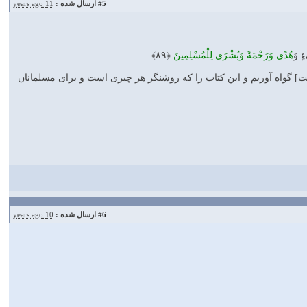
#5
ارسال شده :
11 years ago
ءٍ وَ
هُدًى وَرَحْمَةً وَبُشْرَى لِلْمُسْلِمِينَ
﴿۸۹﴾
[امت] گواه آوريم و اين كتاب را كه روشنگر هر چيزى است و براى مسلمانان
#6
ارسال شده :
10 years ago