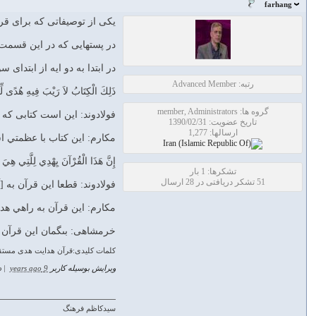
farhang
یکی از توصیفاتی که برای قر
در پستهایی که در این قسمت 
در ابتدا به دو ایه از ابتدای سوره بقره وایه 9 سو
رتبه: Advanced Member
ذَلِكَ الْكِتَابُ لاَ رَيْبَ فِيهِ هُدًى لِّلْمُتَّ
گروه ها: member, Administrators
فولادوند: اين است كتابى كه
تاریخ عضویت: 1390/02/31
ارسالها: 1,277
مکارم: اين كتاب با عظمتي ا
إِنَّ هَذَا الْقُرْآنَ يِهْدِي لِلَّتِي هِيَ أَق
تشکرها: 1 بار
51 تشکر دریافتی در 28 ارسال
فولادوند: قطعا اين قرآن به [
مکارم: اين قرآن به راهي هدا
خرمشاهی: بى‏گمان اين قرآن ب
کلمات کلیدی:قرآن هدایت هدی مستقی
ویرایش بوسیله کاربر
9 years ago
|
د
سیدکاظم فرهنگ