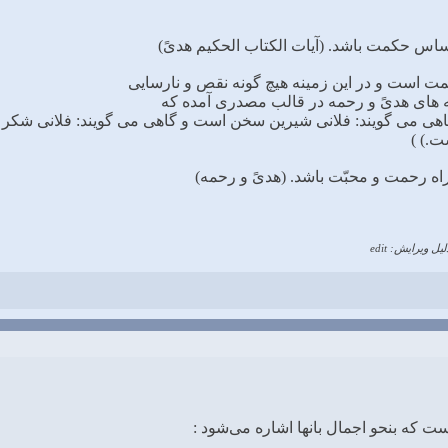
ﻤﻪ ﻫﺎﻯ ﻫﺪﻯً ﻭ ﺭﺣﻤﻪ ﺩﺭ ﻗﺎﻟﺐ ﻣﺼﺪﺭﻯ ﺁﻣﺪﻩ ﻛﻪ
ﺎﻫﻰ ﻣﻰ ﮔﻮﻳﻨﺪ: ﻓﻠﺎﻧﻰ ﺷﻴﺮﻳﻦ ﺳﺨﻦ ﺍﺳﺖ ﻭ ﮔﺎﻫﻰ ﻣﻰ ﮔﻮﻳﻨﺪ: ﻓﻠﺎﻧﻰ ﺷﻜﺮ ﺍ
.) )
لیل ویرایش: edit
ست که بنحو اجمال بانها اشاره می‌شود :