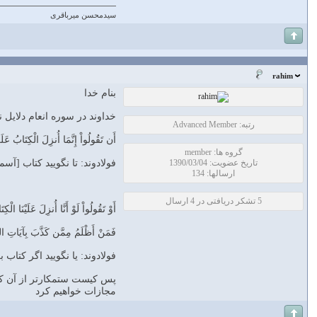
سیدمحسن میرباقری
rahim
بنام خدا
خداوند در سوره انعام دلایل 
رتبه: Advanced Member
أَن تَقُولُواْ إِنَّمَا أُنزِلَ الْكِتَابُ عَل
گروه ها: member
تاریخ عضویت: 1390/03/04
فولادوند: تا نگوييد كتاب [آسم
ارسالها: 134
5 تشکر دریافتی در 4 ارسال
أَوْ تَقُولُواْ لَوْ أَنَّا أُنزِلَ عَلَيْنَا الْك
فَمَنْ أَظْلَمُ مِمَّن كَذَّبَ بِآيَاتِ الل
فولادوند: يا نگوييد اگر كتاب
پس كيست‏ ستمكارتر از آن كس
مجازات خواهيم كرد