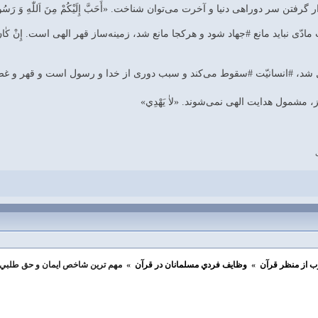
فتن سر دوراهى دنيا و آخرت مى‌توان شناخت. «أَحَبَّ إِلَيْكُمْ مِنَ اَللّٰهِ وَ رَسُولِهِ
نبايد مانع #جهاد شود و هركجا مانع شد، زمينه‌ساز قهر الهى است. إِنْ كٰانَ آبٰاؤُكُمْ‌ ... و
د، #انسانيّت #سقوط مى‌كند و سبب دورى از خدا و رسول است و قهر و غضب نامعلومى را
ز، مشمول هدايت الهى نمى‌شوند. «لاٰ يَهْدِي»
ب از منظر قرآن
»
وظايف فردي مسلمانان در قرآن
»
مهم ترين شاخص ايمان و حق طلبي 