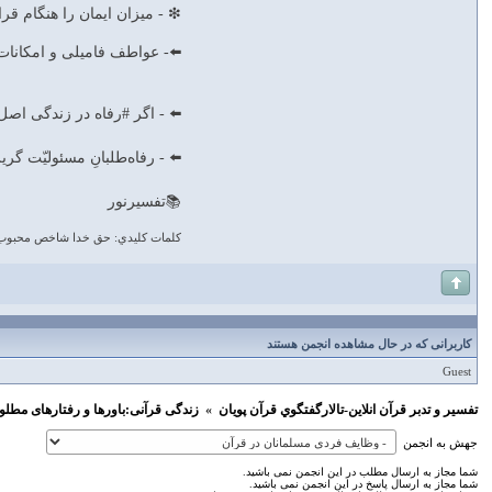
❇ - ميزان ايمان را هنگام قرار گر
⬅️- عواطف فاميلى و امكانات مادّى 
⬅️ - اگر #رفاه در زندگى اصل ش
⬅️ - رفاه‌طلبانِ مسئوليّت گري
📚تفسيرنور
كلمات كليدي: حق خدا شاخص محبوب
کاربرانی که در حال مشاهده انجمن هستند
Guest
تفسير و‌ تدبر قرآن انلاين-تالارگفتگوي قرآن پویان
»
زندگی قرآنی:باورها و رفتارهای مطلو
جهش به انجمن
شما مجاز به ارسال مطلب در این انجمن نمی باشید.
شما مجاز به ارسال پاسخ در این انجمن نمی باشید.