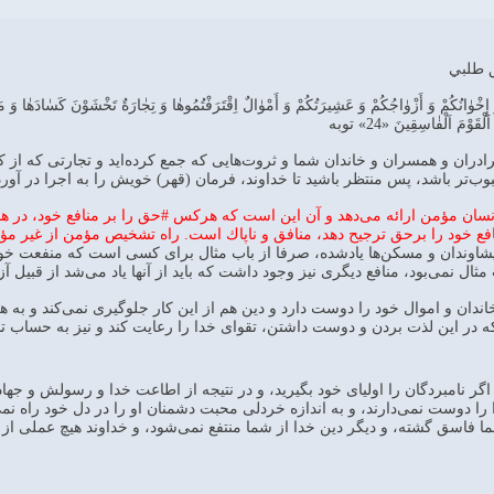
 طلبي
َ إِخْوٰانُكُمْ وَ أَزْوٰاجُكُمْ وَ عَشِيرَتُكُمْ وَ أَمْوٰالٌ اِقْتَرَفْتُمُوهٰا وَ تِجٰارَةٌ تَخْشَوْنَ كَسٰادَهٰا وَ 
لْقَوْمَ اَلْفٰاسِقِينَ «24» توبه
رادران و همسران و خاندان شما و ثروت‌هايى كه جمع كرده‌ايد و تجارتى كه از كسا
وب‌تر باشد، پس منتظر باشيد تا خداوند، فرمان (قهر) خويش را به اجرا در آورد.
نسان مؤمن ارائه مى‌دهد و آن اين است كه هركس #حق را بر منافع خود، در هن
افع خود را برحق ترجيح دهد، منافق و ناپاك است. راه تشخيص مؤمن از غير مؤ
 خويشاوندان و مسكن‌ها يادشده، صرفا از باب مثال براى كسى است كه منفعت خ
مثال نمى‌بود، منافع ديگرى نيز وجود داشت كه بايد از آنها ياد مى‌شد از قبيل 
ندان و اموال خود را دوست دارد و دين هم از اين كار جلوگيرى نمى‌كند و به
 در اين لذت بردن و دوست داشتن، تقواى خدا را رعايت كند و نيز به حساب ت
ر نامبردگان را اولياى خود بگيريد، و در نتيجه از اطاعت خدا و رسولش و جهاد د
را دوست نمى‌دارند، و به اندازه خردلى محبت دشمنان او را در دل خود راه نمى‌د
 فاسق گشته، و ديگر دين خدا از شما منتفع نمى‌شود، و خداوند هيچ عملى 