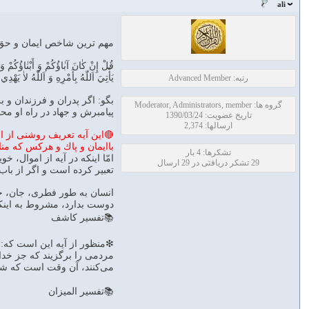
ali
مهم ترين شاخص ايمان و حق
قُلْ إِنْ كٰانَ آبٰاؤُكُمْ وَ أَبْنٰاؤُكُمْ و
يَأْتِيَ اَللّٰهُ بِأَمْرِهِ وَ اَللّٰهُ لاٰ يَهْدِي اَ
رتبه: Advanced Member
بگو: اگر پدران و فرزندان و ب
گروه ها: Moderator, Administrators, member
پيامبرش و جهاد در راه او محب
تاریخ عضویت: 1390/03/24
ارسالها: 2,374
🔴اين آيه تعريف روشنى از ا
باايمان و پاك و هركس كه من
تشکرها: 4 بار
امّا اينكه در آيه از اموال،
29 تشکر دریافتی در 29 ارسال
تعبير كرده است و اگر از باب 
انسان به طور فطرى، جان، خا
دوست بدارد، مشروط به اينكه
📚تفسير كاشف
❇منظور از آيه اين است كه: اگ
مردمى را برگزيند كه جز خدا 
مى‌كنند، آن وقت است كه شما
📚تفسير الميزان