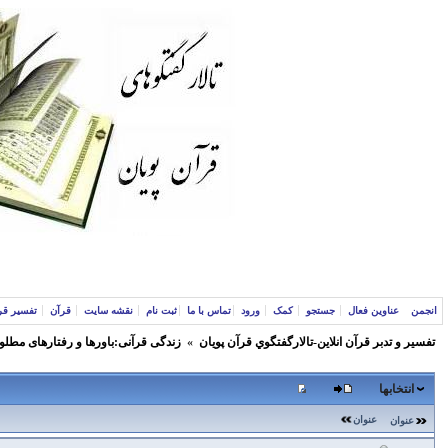
انجمن
عناوین فعال
جستجو
کمک
ورود
تماس با ما
ثبت نام
نقشه سایت
قرآن
تفسیر قر
تفسير و‌ تدبر قرآن انلاين-تالارگفتگوي قرآن پویان
»
زندگی قرآنی:باورها و رفتارهای مطلو
انتخابها
عنوان
عنوان