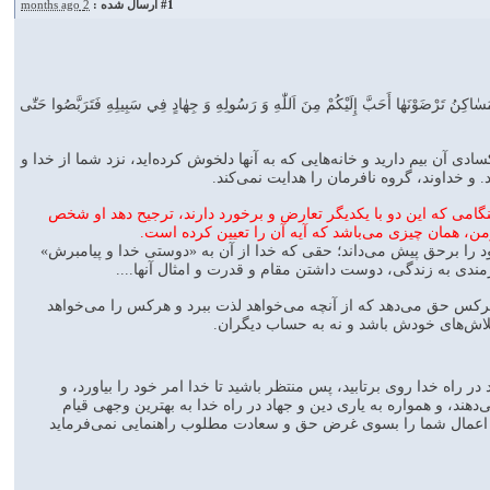
#1
ارسال شده :
2 months ago
مَسٰاكِنُ تَرْضَوْنَهٰا أَحَبَّ إِلَيْكُمْ مِنَ اَللّٰهِ وَ رَسُولِهِ وَ جِهٰادٍ فِي سَبِيلِهِ فَتَرَبَّصُوا حَتّٰى
دى آن بيم داريد و خانه‌هايى كه به آنها دلخوش كرده‌ايد، نزد شما از خدا و
 و خداوند، گروه نافرمان را هدايت نمى‌كند.
گامى كه اين دو با يكديگر تعارض و برخورد دارند، ترجيح دهد او شخص
من، همان چيزى مى‌باشد كه آيه آن را تعيين كرده است.
ود را برحق پيش مى‌داند؛ حقى كه خدا از آن به «دوستى خدا و پيامبرش»
آزمندى به زندگى، دوست داشتن مقام و قدرت و امثال آنها....
 هركس حق مى‌دهد كه از آنچه مى‌خواهد لذت ببرد و هركس را مى‌خواهد
لاش‌هاى خودش باشد و نه به حساب ديگران.
ر راه خدا روى برتابيد، پس منتظر باشيد تا خدا امر خود را بياورد، و
هند، و همواره به يارى دين و جهاد در راه خدا به بهترين وجهى قيام
از اعمال شما را بسوى غرض حق و سعادت مطلوب راهنمايى نمى‌فرمايد