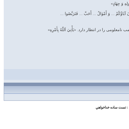
 وَ جِهٰادٍ»
َ أَمْوٰالٌ‌ ... أَحَبَّ‌ ... فَتَرَبَّصُوا ...
 در انتظار دارد. «يَأْتِيَ اَللّٰهُ بِأَمْرِهِ‌»
: تست ساده خداخواهي