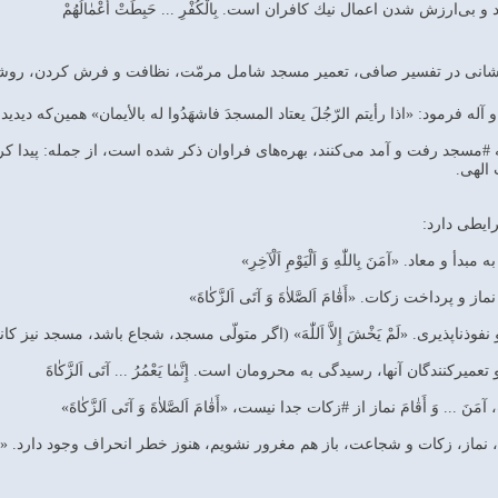
ى‌ارزش شدن اعمال نيك كافران است. بِالْكُفْرِ ... حَبِطَتْ أَعْمٰالُهُمْ‌
انى در تفسير صافى، تعمير مسجد شامل مرمّت، نظافت و فرش كردن، روشناي
له فرمود: «اذا رأيتم الرّجُلَ يعتاد المسجدَ فاشهَدُوا له بالأيمان» همين‌كه دي
#مسجد رفت و آمد مى‌كنند، بهره‌هاى فراوان ذكر شده است، از جمله: پيدا كرد
الهى.
و معاد. «آمَنَ بِاللّٰهِ وَ اَلْيَوْمِ اَلْآخِرِ»
پرداخت زكات. «أَقٰامَ اَلصَّلاٰةَ وَ آتَى اَلزَّكٰاةَ‌»
اپذيرى. «لَمْ يَخْشَ إِلاَّ اَللّٰهَ‌» (اگر متولّى مسجد، شجاع باشد، مسجد نيز 