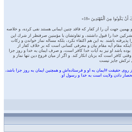
َ أَنْ يَكُونُوا مِنَ اَلْمُهْتَدِينَ «18»
 بهمين جهت آن را از كفار كه فاقد چنين ايمانى هستند نفى كرده، و خلاصه
 مشركين خدا را قبول داشتند، و تفاوتشان با مؤمنين صرفنظر از شرك اين
پذيرفته باشند. به اين هم اكتفاء نكرد، بلكه مساله نماز خواندن و زكات
للّٰهَ‌" براى اينكه مقام آيه مقام بيان و معرفى كسانى است كه بر خلاف كفار از
وده باشد او نيز به آيات خدا كافر است، و صرف ايمان به خدا و روز جزا
ى كافر است كه بزبان انكار كند. و اگر از ميان فروع دين تنها نماز و
ال تركش جايز نيست
وى حقيقت #ايمان به او و فرستاده‌اش و همچنين ايمان به روز جزا باشد،
صار دادن ولايت است به خدا و رسول او.