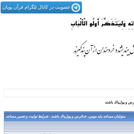
عضویت در کانال تلگرام قرآن پویان
رس و پول‌پاك باشند
متولیان مساجد باید مومن، خداترس و پول‌پاك باشند -
شرايط توليت و تعمير مساجد