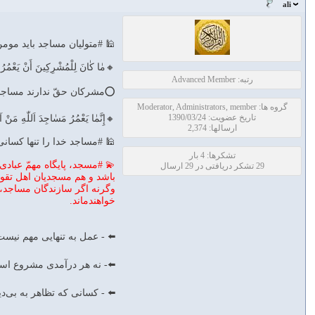
ali
🕌 #متولیان مساجد باید مومن
🔸مٰا كٰانَ لِلْمُشْرِكِينَ أَنْ يَعْمُرُوا 
رتبه: Advanced Member
⭕️مشركان حقّ ندارند مساجد خ
گروه ها: Moderator, Administrators, member
تاریخ عضویت: 1390/03/24
🔸إِنَّمٰا يَعْمُرُ مَسٰاجِدَ اَللّٰهِ مَنْ آمَ
ارسالها: 2,374
🕌 #مساجد خدا را تنها كسانى ب
تشکرها: 4 بار
💫 #مسجد، پايگاه مهمّ عبادى
29 تشکر دریافتی در 29 ارسال
باشد و هم مسجديان اهل تقوا
وگرنه اگر سازندگان مساجد، ج
خواهندماند.
⬅️ - عمل به تنهايى مهم نيست، نيّ
⬅️- نه هر درآمدى مشروع است و ن
⬅️ - كسانى كه تظاهر به بى‌دينى م