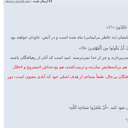
#1
ارسال شده :
about a month ago
ٰالِدُونَ «17»
يشان (به خاطر بى‌ايمانى) تباه شده است و در آتش، جاودان خواهند بود.
َ أَنْ يَكُونُوا مِنَ اَلْمُهْتَدِينَ «18»
 مى‌پردازند و جز از خدا نمى‌ترسند. اميد است كه آنان از رهيافتگان باشند.
و هم برنامه‌هايش سازنده و تربيت‌كننده، هم بودجه‌اش #مشروع و #حلال
ارفتگان بى‌حال، طبعاً مساجد از هدف اصلى خود كه آبادى معنوى است، دور
«أَنْ يَعْمُرُوا مَسٰاجِدَ اَللّٰهِ‌»
»