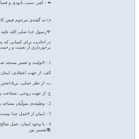
⬅️ - كفر، سبب نابودى و فساد و ب
👈به گفته‌ى مرحوم فيض كاش
🌹رسول خدا صلى الله عليه و آ
در احاديث براى كسانى كه به 
برخوردارى از نعمت و رحمت 
1 - #توليت و تعمير مسجد شرايطى دارد:
الف: از جهت اعتقادى، ايمان به مبدأ 
ب: از نظر عملى، برپاداشتن نماز و 
ج: از جهت روحى، شجاعت و نفوذن
2 - وظيفه‌ى متولّيان مساجد و تعميركنندگان آنها، رسيدگى به محرومان است. إِنَّمٰا يَعْمُرُ ... آتَى اَلزَّكٰاةَ‌
3 - ايمان از #عمل جدا نيست، آمَنَ‌ ... وَ أَقٰامَ‌ نماز از #زكات جدا نيست، «أَقٰامَ‌ اَلصَّلاٰةَ وَ آتَى اَلزَّكٰاةَ‌»
4 - با وجود ايمان، عمل صالح، نماز، زكات و شجاعت، باز هم مغرور نشويم، هنوز خطر انحراف وجود دارد. «فَعَسىٰ أُولٰئِكَ أَنْ يَكُونُوا مِنَ اَلْمُهْتَدِينَ‌»
📚تفسیر نور