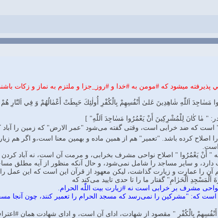
 #اعمال عبادي تنها از كساني پذيرفته ميشود كه #مومن به #خدا و #روز_جزا و 
لْمُشْرِكِينَ أَنْ يَعْمُرُوا مَسٰاجِدَ اَللّٰهِ شٰاهِدِينَ عَلىٰ أَنْفُسِهِمْ بِالْكُفْرِ أُولٰئِكَ حَبِطَتْ أَعْمٰا
[معناى #عمارت مساجد اللّٰه در: " مٰا كٰانَ لِلْمُشْرِكِينَ أ
"عمر الارض" كه زمين را آباد كرده و در زمين بنائى بالا برده باشد، و "عمر
ماده و بهمين معنا است،و اگر هم زيارت خانه خدا را "عمره" مى‌گويند باز بخ
مايه 
رابى، و مرمت آن است، نه آباد كردن آن با زيارت، چون اگر به اين معنا باشد با
و حال آنكه منظور از آيه مطلق مساجد است، گو اينكه ساير مساجد هم با نماز
قرآن اين است كه اين عمل را دخول در مسجد مى‌خواند نه زيارت. علاوه بر اي
" أَ جَعَلْتُمْ سِقٰايَةَ اَلْحٰاجِّ وَ عِمٰارَةَ اَلْمَسْجِدِ اَلْحَرٰ
⬅منظور از #عمارت، اصلاح نواحى مشرف بر خرابى است نه
جد الحرام را تعمير كنند، چون آنجا مسجد است، و مساجد وضعشان چنين است ك
ت، اداى آن است، و اداى شهادت همان #اعتراف است، حال يا اعتراف قولى، مانند كسى