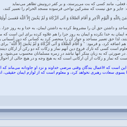
 فعلى، مانند كسى كه بت مى‌پرستد، و بر كفر درونيش تظاهر مى‌نمايد
 جايز و حق نيست كه مشركين نواحى فرسوده مسجد الحرام را تعمير كنند،
نَ بِاللّٰهِ وَ اَلْيَوْمِ اَلْآخِرِ وَ أَقٰامَ اَلصَّلاٰةَ وَ آتَى اَلزَّكٰاةَ وَ لَمْ يَخْشَ إِلاَّ اَللّٰهَ فَعَسىٰ أُولٰئِك
ساجد و داشتن حق آن را مشروط كرده به داشتن ايمان، به خدا و به روز جزا، و
به ايمان به خدا نكرده و ايمان به روز جزا را هم علاوه كرده براى اين است كه
تند، لذا حق تعمير مساجد و جواز آن را منحصر كرد به كسانى كه دين آسمانى را 
افه كرد، و فرمود: " وَ أَقٰامَ اَلصَّلاٰةَ وَ آتَى اَلزَّكٰاةَ وَ لَمْ يَخْشَ إِلاَّ اَ
وم است كسى كه تارك فروع دين آنهم نماز و زكات كه دو ركن از اركان دينند ب
د در صورتى كه به زبان منكر آنها نباشد در زمره مسلمانان محسوب مى‌شود، و وقت
است كه نماز و زكات از آن اركانى است كه به هيچ وجه و در هيچ حالى از احو
است كه #اعمال بندگان وقتى مرضى خداوند و نزد او جاودانه مى‌ماند كه از ر
سوى سعادت رهبرى نخواهد كرد، و معلوم است كه از لوازم ايمان حقيقى، انح