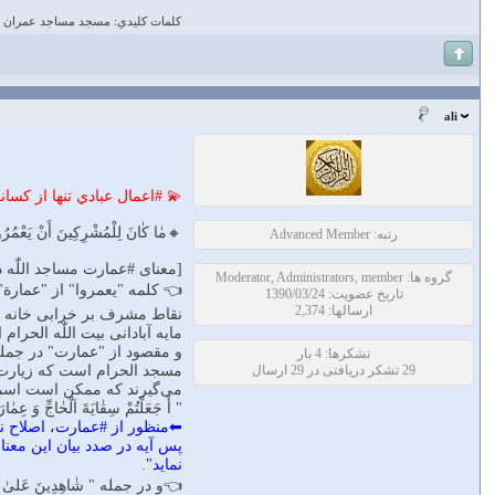
كلمات كليدي: مسجد مساجد عمران
ali
💫 #اعمال عبادي تنها از كسا
🔸مٰا كٰانَ لِلْمُشْرِكِينَ أَنْ يَعْمُرُوا 
رتبه: Advanced Member
[معناى #عمارت مساجد اللّٰه در: " مٰا 
گروه ها: Moderator, Administrators, member
👈 كلمه "يعمروا" از "عمارة"
تاریخ عضویت: 1390/03/24
ارسالها: 2,374
نقاط مشرف بر خرابى خانه را
مايه آبادانى بيت اللّٰه الحرام
و مقصود از "عمارت" در جمله "
تشکرها: 4 بار
29 تشکر دریافتی در 29 ارسال
مسجد الحرام است كه زيارت د
مى‌گيرند كه ممكن است اسم آ
" أَ جَعَلْتُمْ سِقٰايَةَ اَلْحٰاجِّ وَ 
⬅منظور از #عمارت، اصلاح نو
پس آيه در صدد بيان اين معن
نمايد"
.
👈و در جمله " شٰاهِدِينَ عَلى