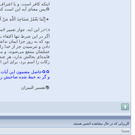
اينكه كافر است، و يا اعتراف
♻پس معناى آيه اين است كه:
🔸إِنَّمٰا يَعْمُرُ مَسٰاجِدَ اَللّٰهِ مَنْ آمَ
👈در اين ايه، جواز تعمير #م
اگر در اين شرط تنها اكتفاء 
بود كه به روز جزا ايمان نداش
دادن و نترسيدن جز از خدا را هم اض
عملشان منتفع مى‌شوند، و معل
فايده‌اى بحالش ندارد، هر چن
زكات را اسم برد، براى اين 
♻♻حاصل مضمون اين آيات اين 
و گر نه حبط شده صاحبش را ب
📚تفسير الميزان
کاربرانی که در حال مشاهده انجمن هستند
Guest