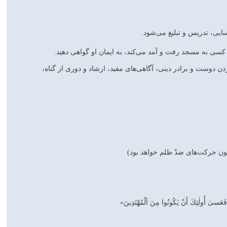
ى، تدريس و تبليغ مى‌شود.
ديد كسى به مسجد رفت و آمد مى‌كند، به ايمان او گواهى دهيد.
ن دوست و برادر دينى، آگاهى‌هاى مفيد، ارشاد و دورى از گناه،
كانون حركت‌هاى ضدّ ظلم خواهد بود)