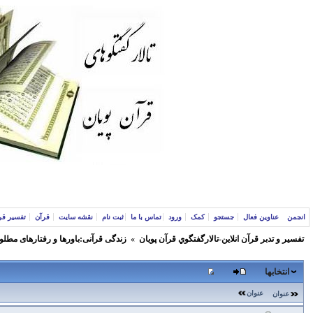
انجمن
عناوین فعال
جستجو
کمک
ورود
تماس با ما
ثبت نام
نقشه سایت
قرآن
تفسیر قر
تفسير و‌ تدبر قرآن انلاين-تالارگفتگوي قرآن پویان
»
زندگی قرآنی:باورها و رفتارهای مطلو
انتخابها
عنوان
عنوان