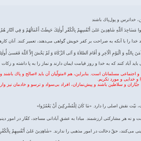
، خداترس و پول‌پاك باشند
مَسٰاجِدَ اَللّٰهِ شٰاهِدِينَ عَلىٰ أَنْفُسِهِمْ بِالْكُفْرِ أُولٰئِكَ حَبِطَتْ أَعْمٰالُهُمْ وَ فِي اَلنّٰارِ هُمْ خ
دا را با آنكه به صراحت بر كفر خويش گواهى مى‌دهند، تعمير كنند. آنان كارها
نَ بِاللّٰهِ وَ اَلْيَوْمِ اَلْآخِرِ وَ أَقٰامَ اَلصَّلاٰةَ وَ آتَى اَلزَّكٰاةَ وَ لَمْ يَخْشَ إِلاَّ اَللّٰهَ فَعَسىٰ أُولٰئِك
ايد آباد كنند كه به خدا و روز قيامت ايمان دارند و نماز را به پا داشته و زكات
 و اجتماعى مسلمانان است. بنابراين، هم #متولّيان آن بايد #صالح و پاك باشند 
 و خدايى و مورد تكريم.
بّاران و سلاطين باشند و پيش‌نمازان، افراد بى‌سواد و ترسو و خادمان نيز و
ت نقش اصلى را دارد. «مٰا كٰانَ لِلْمُشْرِكِينَ أَنْ يَعْمُرُوا»
ه هر مشاركتى ارزشمند. مبادا به عشقِ آبادانى مساجد، كفّار در امور دينى نفوذ كنند. 
ى‌كنند، حقّ دخالت در امور مذهبى را ندارند. «شٰاهِدِينَ عَلىٰ أَنْفُسِهِمْ بِالْكُفْرِ