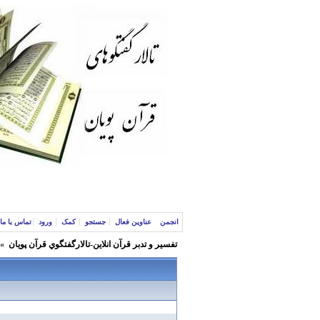
انجمن
عناوین فعال
جستجو
کمک
ورود
تماس با ما
تفسير و‌ تدبر قرآن انلاين-تالارگفتگوي قرآن پویان
»