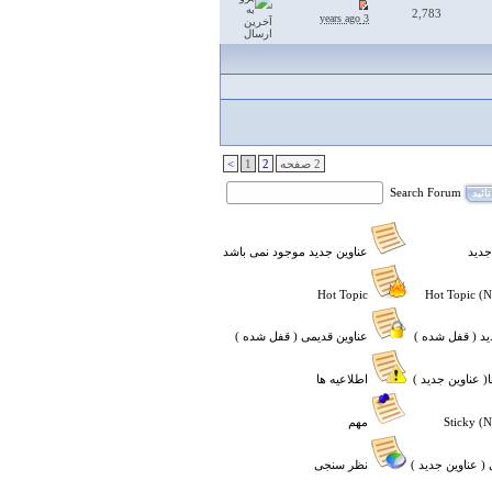
2,783
3 years ago
2 صفحه
2
1
>
Search Forum
تائید
جدید
عناوین جدید موجود نمی باشد
Hot Topic
د ( قفل شده )
عناوین قدیمی ( قفل شده )
( عناوین جدید )
اطلاعیه ها
مهم
 عناوین جدید )
نظر سنجی