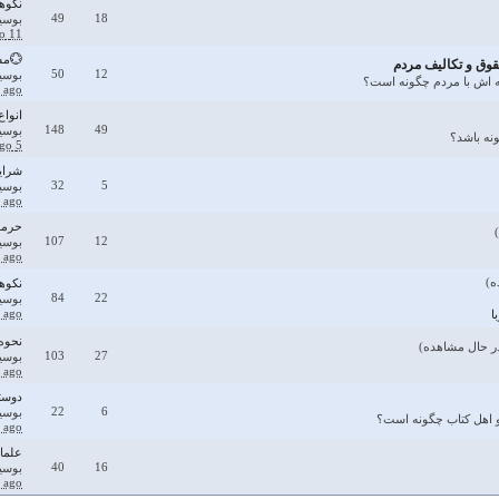
نکوه
49
18
بوسی
11 months ago
💮مش
ق و تكاليف مردم
50
12
بوسی
 اش با مردم چگونه است؟
 ago
انواع
148
49
بوسی
نه باشد؟
5 months ago
شرای
32
5
بوسی
r ago
حرمت
107
12
بوسی
 ago
نکوهش
84
22
بوسی
 ago
ا
نحوه 
103
27
بوسی
 ago
دوستي
22
6
بوسی
 و اهل کتاب چگونه است؟
 ago
علمای
40
16
بوسی
 ago