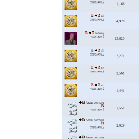
2 years ago
1,168
ali
2 years ago
4,928
farhang
2 years ago
13,623
ali
2 years ago
2,271
ali
2 years ago
2,561
ali
2 years ago
1,441
Azam.pormaye
1,551
2 years ago
Azam.pormaye
2,629
2 years ago
Azam.pormaye