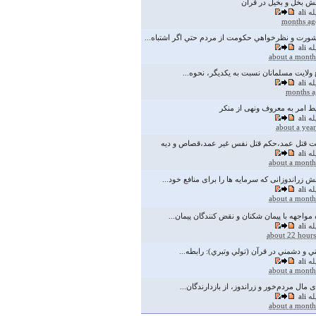
ش بخل و بخیل در قرآن
له
ali
ورت و نظرخواهي حكومت از مردم حتي اگر اشتباه...
له
ali
about a month
 ولایت مسلمانان نسبت به یکدیگر، نحوه...
له
ali
ط امر به معروف ونهی از منکر
له
ali
about a yea
 قتل عمد،حکم قتل نفس غیر عمد،قصاص و دیه
له
ali
about a month
 زراندوزانی که سرمایه ها را برای منافع خود...
له
ali
about a month
مواجهه با پيمان شكنان و نقض كنندگان پيمان...
له
ali
about 22 hours
 و دشمني در قرآن (تولي وتبري): رابطه...
له
ali
about a month
 مال مردم‌خور و زراندوز، از بازدارندگان...
له
ali
about a month