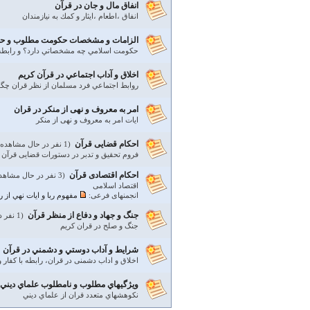
انفاق مال و جان در قرآن
انفاق ،اطعام ،ايثار و كمك به نيازمندان
الزامات و مشخصات حكومت مطلوب و حقو
حكومت اسلامي چه مشخصاتي دارد؟ و رابطه
اخلاق و آداب اجتماعي در قرآن كريم
روابط اجتماعي فرد مسلمان از نظر قران چگو
امر به معروف و نهی از منکر در قران
ايات امر به معروف و نهی از منکر
احکام قضایی قرآن
(1 نفر در حال مشاهده)
فروم تحقیق و تدبر در دستورات قضایی قرآن
احکام اقتصادی قرآن
(3 نفر در حال مشاهده)
اقتصاد اسلامی
انجمنهای فرعی:
مفهوم ربا و ايات نهي از رب
جنگ و جهاد و دفاع از منظر قرآن
(1 نفر در حال مشاهده)
جنگ و صلح در قران كريم
شرایط و آداب دوستي و دشمني در قرآن
اخلاق و اداب دشمنی در قران، رابطه با کفار
ويژگيهاي مطلوب و نامطلوب علماي ديني
نكوهشهاي متعدد قران از علماي ديني