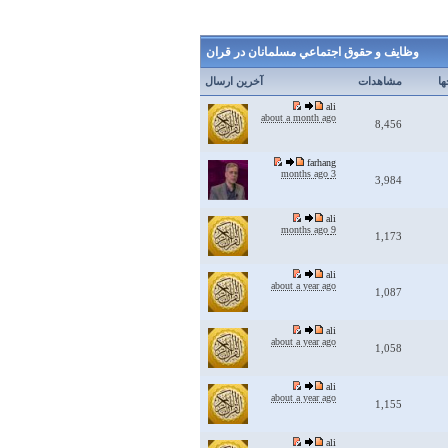
وظايف و حقوق اجتماعي مسلمانان در قران
ها
مشاهدات
آخرین ارسال
ali
about a month ago
8,456
farhang
3 months ago
3,984
ali
9 months ago
1,173
ali
about a year ago
1,087
ali
about a year ago
1,058
ali
about a year ago
1,155
ali