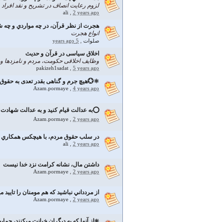
لزوم رعايت انصاف در تشريح و نقد افراد و 
ali
,
2 years ago
هجرت از نظر قرآن، در چه مواردي و چه 
انواع هجرت
صلوات
,
5 years ago
اخلاق سیاسی در قرآن و حدیث
وظایف اخلاقی حکومت، مردم و نامزدها و ط
pakizeh1sadat
,
5 years ago
⚛💮هیچ جرم و گناهى بقدر تعدى به حقوق 
Azam.pormaye
,
4 years ago
⭕️به عدالت قيام كنيد و به عدالت شهادت 
Azam.pormaye
,
2 years ago
در سلب حقوق مردم، با هيچكس همكاري نكني
ali
,
2 years ago
داشتن مال، نشانه كرامت نزد خدا نیست
Azam.pormaye
,
2 years ago
از مردداني نباشيد كه هم مومنان را تاييد م
Azam.pormaye
,
2 years ago
❇️از آنها كه به ديگران خيانت ميكنند، حماي