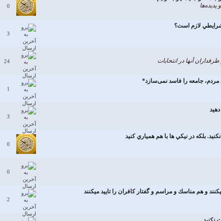
پديده‌ها
0
شرايطي لازم است؟
3
رفداران آنها در انتخابات
24
مردم، جامعه را فاسد نمى‌سازد*
1
دهيد
3
د. بلكه در نيكي ها با هم همياري كنيد
0
0
يكنند و هم مناسك و مراسم و گفتار كافران را تاييد میکنند
2
ت نكنيد