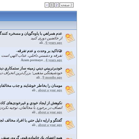
2 صفحه
2
1
>
عدم همراهي با ياوه‌گويان و مسخره كنندگا
از خائضین دوری کنید
ali
,
6 years ago
🤝تاکید بر وحدت و عدم تفرقه-
تفرقه و دشمني داخلي، عذاب الهي است
Azam.pormaye
,
4 years ago
خودبرتربيني ديني زمينه ساز ستمكاري دي
خودشیفتگی مذهبی؛ بزرگ‌ترین انحراف دی
ali
,
9 months ago
مومنان را بخاطر خوشايند و جذب مخالفان 
ali
,
about a year ago
نكوهش از ايجاد خودي و غيرخودی‌های كاذب
انصاف در برخورد با مخالفان، توجيه نكردن 
ali
,
about a year ago
گفتگو و ارايه دليل حتي با افراد مخالف لج
ali
,
about a year ago
همه اعضاي يك خانواده،قوم، گروه، صنف و 