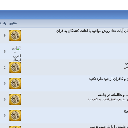
عناوین
پاسخ
ن آيات خدا: روش مواجهه با اهانت كنندگان به قران
9
8
ني
نی
2
و كافران از خود طرد نكنيد
0
 و ظالمانه در جامعه
تضييع حقوق افراد به نام خدا
0
وج
0
جامعه را با يك چوب نزنيم.