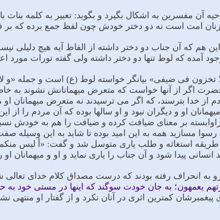
آن مفسرین به اشکال بگیرد و بگوید: تعبیر به کلمه بنات با ا
نان امت است نه دو دختر خودش چون لفظ جمع برده که بر 
ین هم که آن جناب دو دختر داشته از الفاظ آیه هیچ دلیلى نیست
جود آمده که لوط تنها دو دختر داشته ولى گفته تورات مورد اع
 و لا تخزون فی ضیفی» بیانگر خواسته لوط (ع) است و جمله 
 حضرت اگر از آنها خواست که متعرض میهمانانش نشوند به خا
 از خدا بترسند، که اگر مى ترسیدند نه متعرض میهمانان او 
همانان او و دیگران نبود و او سالها بوده که آن مردم را از ا
 راوابسته بر معناى ضیافت کرده و ضیافت را هم به خودش نسب
م رسوا مسازید همه به این امید بوده تا شاید به این وسیله صف
به طریقه استغاثه و طلب یارى متوسل شد و گفت: «أ لیس منکم 
انسانى پیدا شود و آن جناب را یارى نماید و او و میهمانان او
و به انحراف رفته بودند که درست مصداق کلام خداى تعالى ش
م یعمهون؛ به جان خودت سوگند که اینها در مستى خود به حد گی
یغمبرشان کمترین اثرى در آنان نکرد و از گفتار او منتهى نشد