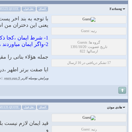
Farhang
الصاق
نقل قول
MULTI-QUOTE
با توجه به بند اخر پس
یعنى این دختران من است،
رتبه: Guest
1- شرط ایمان ،کجا ذکر شده در ایات
گروه ها: Guests
2-واگر ایمان میاوردند هم بحث کمی تعداد دختران در برابر قوم چگونه حل میشود؟
تاریخ عضویت: 1391/10/20
ارسالها: 822
جمله هؤلاء بناتی را مق
17 تشکر دریافتی در 16 ارسال
ایا صفت برتر اطهر ،در 
ویرایش بوسیله کاربر
9 years ago
|
د
هادی موذن
الصاق
نقل قول
MULTI-QUOTE
قيد ايمان لازم نيست ب
و
رتبه: Guest