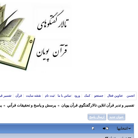
انجمن
عناوین فعال
جستجو
کمک
ورود
تماس با ما
ثبت نام
نقشه سایت
قرآن
تفسیر قر
تفسير و‌ تدبر قرآن انلاين-تالارگفتگوي قرآن پویان
»
پرسش و پاسخ و تحقيقات قرآني
»
پ
عنوان جدید
ارسال پاسخ
انتخابها
عنوان