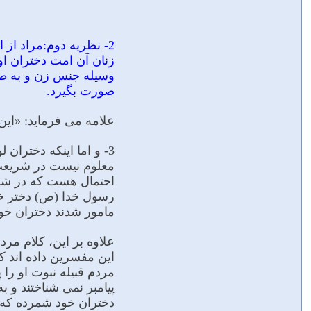
2- نظريه دوم:مراد از
زنان آن امت دختران او
وسیله جنس زن و به طر
صورت بگیرد.
علامه می فرماید: «این 
3- و اما اینکه دخترا
معلوم نیست در شریعت آ
احتمال هست که در شریع
رسول خدا (ص) دختر خود
مامور شدند دختران خود 
علاوه بر این، کلام مرد
این مفسرین داده اند 
مردم قبیله نبوت او را 
پیامبر نمى شناختند و به
دختران خود شمرده که ا