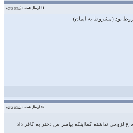
#4
ارسال شده :
9 years ago
روط بود (مشروط به ایمان)
#5
ارسال شده :
9 years ago
 لزومي نداشته كمااينكه پيامبر ص دختر به كافر داد