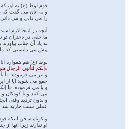
قوم لوط (ع) به او، که
و به آنان مى گفت که بی
را مى دانى و مى دانى
آنچه در اینجا لازم است
ما حقى در دختران تو 
به یاد آن جناب بیاورند
پیش مى دانستى که ما ا
لوط (ع) هم همواره آن
«إنکم لتأتون الرجال ش
و نیز مى فرموده: «أ ت
جمع مى شوید آیا از این 
و یا مى فرموده: «أ إن
مى کنید و با کودکان و 
و بدون تردید وقتى ان
عملى سنت جاریه شد ح
و کوتاه سخن اینکه قوم
او ندارند زیرا آنها ا