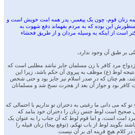
ه همه زنان قوم، چون یک پیغمبر، پدر همه امت خویش است و
منظورش این بوده که به مردم بفهماند دفع شهوت به
ر است از اینکه به وسیله مردان و از طریق فحشاء
یلى بر طبق آن وجود ندارد،
ازدواج مرد کافر با زن مسلمان جایز نباشد مطلبى است که
تیجه لوط (ع) موظف به پیروى آن حکم باشد، زیرا این
شد، هم چنان که در صدر اسلام نیز جایز بود و حتى شخص
رت کافر بود و جواز آن بعد از هجرت نسخ شد و مسلمانان
و که مى دانى ما رغبتى به دختران تو نداریم با احتمالى که
ى صحیح است لوط جنس زنان را دختران خود بنامد که
و مرد امت است، و اما قوم لوط که آن جناب را به عنوان یک
شند بگویند لوط از باب تهکم، (توقع بیجا) زنان قبیله را
در کلام هیچ قرینه اى بر آن نیست.