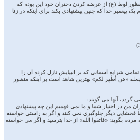
 منظور لوط (ع) از عرضه کردن دختران خود این بوده که
م یک پیغمبر خدا که چنین پیشنهادى بکند براى اینکه در زنا
تمامى شرایع آسمانى که بر انبیایش نازل کرده آن را
مله «هن أطهر لکم» بهترین شاهد است بر اینکه منظور
 گردد، آنها می گویند:
ن من در اختیار شما و ما نمى فهمیم این چه پیشنهادى
فحشایى دیگر جلوگیرى نمى کنند و اگر به راستى خواسته
 مردم بگوید: «فاتقوا الله» از خدا بترسید و اگر مى خواسته