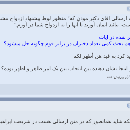
ت ارسالي اقاي دكتر موذن كه" منظور لوط پیشنهاد ازدواج مش
 بیائید ایمان آورید تا آنها را به ازدواج شما در آورم."
ید کرد به قید هن أطهر لکم
اینجا نشان دهنده بین انتخاب بین یک امر طاهر و اطهر بوده؟
لیل ویرایش: edit
لكه شايد همانطور كه در متن ارسالي هست در شريعت ابراهيم ع