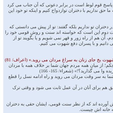
له پاسخ قوم لوط است در برابر دعوتى که آن جناب مى کرد
ما حق نداریم با دختران توازدواج کنیم و اینکه تو خود این
 دختران تو نداریم بلکه گفتند: تو از پیش مى دانستى که
رت دوم این است که خواسته اند سنت و روش قومى خود را
، آن هم از راه زور و قهر نمى شویم و یا بگویند تو از
 دانیم و با پسران دفع شهوت مى کنیم.
ت بخ جاى زنان به سراغ مردان مى روید.» (اعراف/ 81)
اجکم؛ از میان همه مردم جهان شما بر خلاف همه با مردان
مى گذارید؟!» (شعراء/ 165- 166)
؛ شما به سر وقت مردان مى روید و راه ادامه نسل را قطع
ق هم براى آنان در آن عمل ثابت مى شود و وقتى ترک
ش آورده اند که از نظر سنت قومى، ایشان حقى به دختران
 به خانه اش چیست.