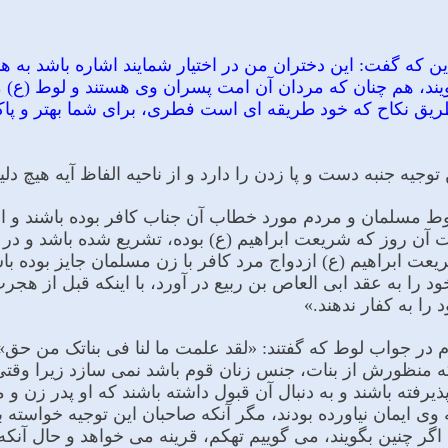
 این که گفت: این دختران من در اختیار شمایند اشاره باشد ب
یند، هم چنان که مردان آن امت پسران وى هستند و لوط (ع) 
یق نکاح که خود طریقه اى است فطرى، براى شما بهتر و پاکت
توجیه جنبه دست و پا زدن را دارد و از ناحیه الفاظ آیه هیچ دل
ن لوط مسلمان و مردم مورد خطاب آن جناب کافر بوده باشند و 
ن روز که شریعت ابراهیم (ع) بوده، تشریع شده باشد و در ن
ت ابراهیم (ع) ازدواج مرد کافر با زن مسلمان جایز بوده با
 را به عقد ابى العاص بن ربیع در آورد، با اینکه قبل از هج
را به کفار ندهند.»
م در جواب لوط که گفتند: «لقد علمت ما لنا فی بناتک من حق» ت
که منظورش از بنات، جنس زنان قوم باشد نمى سازد زیرا وقت
پذیرفته باشند و به دنبال آن قبول داشته باشند که او پدر زن 
 وى ایمان نیاورده بودند، مگر آنکه صاحبان این توجیه خواسته با
گر چنین بگویند، مى گوییم تهکم، قرینه مى خواهد و حال آنکه 