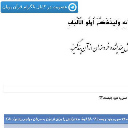
عضویت در کانال تلگرام قرآن پویان
 -
ايا لوط ،دخترانش را براي ازدواج به مردان مهاجم پيشنهاد داد؟