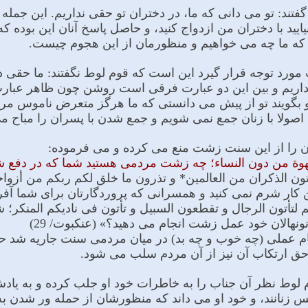
 گفتند: تو مى دانى که ما، در دختران تو حقى نداریم. این جم
ایید با دختران من ازدواج کنید، و حاصل پاسخ آنان این بوده که 
 که ما چه مى خواهیم و منظورمان از این هجوم چیست.
 مورد توجه قرار گیرد این است که قوم لوط نگفتند: ما حقى در
نداریم و بین این دو عبارت فرقى است روشن چون ظاهر عبا
 و بگویند تو از پیش مى دانستى که ما هرگز متعرض ناموس مردم
صولا با زنان جمع نمى شویم و جمع شدن با پسران را مباح مى
ان را از این سنت زشت منع مى کرده و مى فرموده:
هوة من دون النساء؛ چه زشت مردمى هستید شما که در دفع شهو
أتون الذکران من العالمین* و تذرون ما خلق لکم ربکم من أزو
کار شرم نمى کنید و همسرانى که پروردگارتان براى شما آفریده وا 
کم لتأتون الرجال و تقطعون السبیل و تأتون فی نادیکم المنکر
نونهالان خود عمل زشت انجام مى دهید؟» (عنکبوت/ 29)
جام عملى (چه خوب و چه بد) در میان مردمى سنت جاریه شد ح
ق ارتکاب آن نیز از آن مردم سلب مى شود.
 لوط نظر آن جناب را به خاطرات خود او جلب کرده و به یاد
ز جنس زنانند، و خود او مى داند که منظورشان از حمله ور شدن