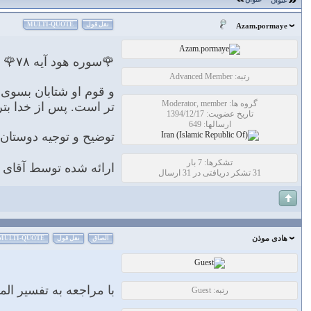
عنوان
نقل قول
MULTI-QUOTE
Azam.pormaye
🌹سوره هود آیه ۷۸🌹
رتبه: Advanced Member
و قوم او شتابان بسوی ا
گروه ها: Moderator, member
تر است. پس از خدا بتر
تاریخ عضویت: 1394/12/17
ارسالها: 649
توضیح و توجیه دوستا
تشکرها: 7 بار
ارائه شده توسط آقای ف
31 تشکر دریافتی در 31 ارسال
هادی موذن
الصاق
نقل قول
MULTI-QUOTE
با مراجعه به تفسير ال
رتبه: Guest