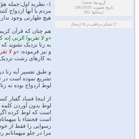
گروه ها: Guests
1- نظريه اول:جمله هؤل
تاریخ عضویت: 1391/10/20
مردم با آنها ازدواج کنن
ارسالها: 822
هیچ طهارتى وجود ندارد
17 تشکر دریافتی در 16 ارسال
هم چنان که قرآن کریم
«و لا تقربوا الزنى إنه 
به زنا نزدیک نشوید که
و نیز فرموده:
«و لا تق
به کارهاى زشت نزدیک نشو
و طبق تفسیر آیه زنا د
تشریع نموده است در ن
لوط ازدواج بوده نه زنا.
از اینجا فساد گفتار کس
لوط بدون آوردن کلمه ن
است که لوط کرده اگر 
است فحشاء با میهمانان 
رسوایى را فقط از خود
مرا در جلو میهمانانم رس