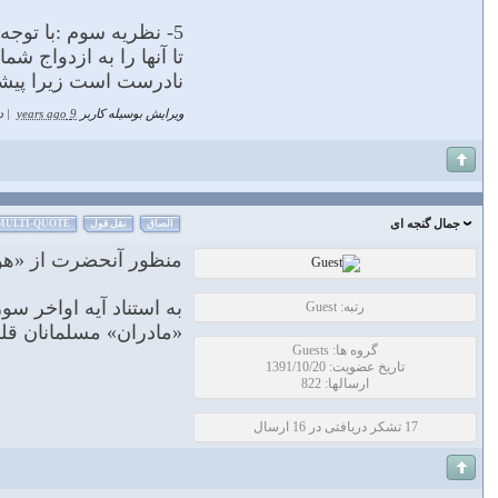
5- نظريه سوم :با توج
تا آنها را به ازدواج ش
نادرست است زیرا پیشنه
ویرایش بوسیله کاربر
9 years ago
|
د
جمال گنجه ای
الصاق
نقل قول
MULTI-QUOTE
منظور آنحضرت از «هولاء
به استناد آیه اواخر س
رتبه: Guest
«مادران» مسلمانان قل
گروه ها: Guests
تاریخ عضویت: 1391/10/20
ارسالها: 822
17 تشکر دریافتی در 16 ارسال