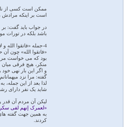
ممکن است کسى از ناحیه 
است بر اینکه مرادش ز
در جواب باید گفت: بر ا
باشد بلکه در تورات مو
4-جمله «فاتقوا الله
«فاتقوا الله» چون آن
بود که مى خواست مردم
منکر، هیچ فرقى میان می
و اگر این بار نهى خود
گفته: مرا نزد میهمانان
لذا بعد از این جمله، 
شاید یک نفر داراى رشد 
لیکن آن مردم آن قدر ر
«لعمرک إنهم لفی سکرته
به همین جهت گفته هاى پ
کردند.