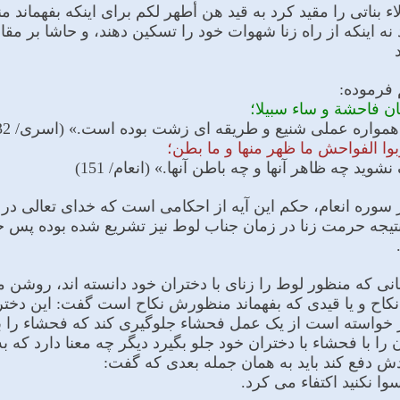
اء بناتی را مقید کرد به قید هن أطهر لکم براى اینکه بفهماند
د نه اینکه از راه زنا شهوات خود را تسکین دهند، و حاشا بر مقا
 فرموده:
کان فاحشة و ساء سبیلا؛
 همواره عملى شنیع و طریقه اى زشت بوده است.» (اسرى/ 32)
ربوا الفواحش ما ظهر منها و ما بطن؛
ید چه ظاهر آنها و چه باطن آنها.» (انعام/ 151)
ر سوره انعام، حکم این آیه از احکامى است که خداى تعالى در 
تیجه حرمت زنا در زمان جناب لوط نیز تشریع شده بوده پس ج
انی که منظور لوط را زناى با دختران خود دانسته اند، روشن مى
کاح و یا قیدى که بفهماند منظورش نکاح است گفت: این دخترا
خواسته است از یک عمل فحشاء جلوگیرى کند که فحشاء را با 
را با فحشاء با دختران خود جلو بگیرد دیگر چه معنا دارد که به
ش دفع کند باید به همان جمله بعدى که گفت:
وا نکنید اکتفاء مى کرد.