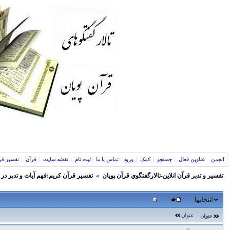
انجمن
عناوین فعال
جستجو
کمک
ورود
تماس با ما
ثبت نام
نقشه سایت
قرآن
تفسیر قر
تفسير و‌ تدبر قرآن انلاين-تالارگفتگوي قرآن پویان
»
تفسير قرآن كريم:فهم آيات و تدبر در
انتخابها
عنوان
عنوان