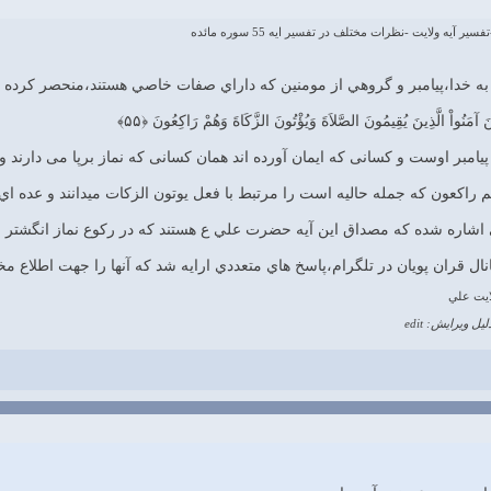
 آيه ولايت -نظرات مختلف در تفسير ايه 55 سوره مائده
ِينَ آمَنُواْ الَّذِينَ يُقِيمُونَ الصَّلاَةَ وَيُؤْتُونَ الزَّكَاةَ وَهُمْ رَاكِعُونَ ﴿۵۵﴾
 پيامبر اوست و كسانى كه ايمان آورده‏ اند همان كسانى كه نماز برپا مى ‏دارند 
اكعون كه جمله حاليه است را مرتبط با فعل يوتون الزكات ميدانند و عده اي ه
ي اشاره شده كه مصداق اين آيه حضرت علي ع هستند كه در ركوع نماز انگشتر خو
ل قران پويان در تلگرام،پاسخ هاي متعددي ارايه شد كه آنها را جهت اطلاع مخا
ايت علي
لیل ویرایش: edit