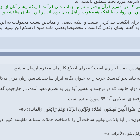
يه شريفه مورد بحث منطبق دانسته اند،
كه در تفسير قرآن بيشتر متعرض جهات ادبى قرآنند با اينكه بيشتر آنان از بز
لين اين روايات با اينكه همه عرب و اهل زبان بوده اند در اين انطباق مناقشه و اي
براى انگشت بند كردن نيست و اينكه بعضى از معاندين نسبت مجعوليت به اين ر
يد به گفته ايشان وقعى گذاشت ، مخصوصا بعضى مانند شيخ الاسلام ابن تيميه اين
ندس حمید احراری است که برای اطلاع کاربران محترم ارسال میشود:
ه نبايد نحو کلاسيک عرب را به عنوان يگانه ابزار ساخت‌شناسي زبان قرآن به‌کار
«واو حاليه» که در ترجمه و تفسير آيهٔ زير به نظرم مفيد آمده، در چارچوب گف
 آيهٔ 55 سورهٔ مائده است:
َذِينَ آمَنُوا الَّذِينَ يُقِيمُونَ الصَّلَاةَ وَيُؤْتُونَ الزَّكَاةَ وَهُمْ رَاكِعُونَ ﴿المائدة: ٥٥﴾
عون» در آيهٔ بالا مي‌توانيم ساخت آن را با ساخت جملات مشابه مقايسه کنيم. د
ًا وَهُمْ نَائِمُونَ ﴿الأعراف: ٩٧﴾