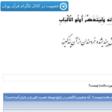
عضویت در کانال تلگرام قرآن پویان
آيا بخشيدن انگشتر در ركوع توسط حضرت علي ع در قران آمده است؟