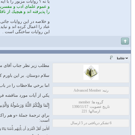
يا نه ؟ روايات مزبور را با آ
و عموم علماى ادب و مفسرينى 
را پذيرفته اند و هيچيك از ناق
و خلاصه در اين روايات جائى 
عناد را اعمال كرده اند و نبا
اين روايات ساختگى است .
kabir
مطلب زیر نظر جناب آقای مه
سلام دوستان. بر اين باورم ک
اما برخي ملاحظات را در باب 
رتبه: Advanced Member
يکي از آيات مورد مناقشه فرقه‌هاي اسلامي
گروه ها: member
إِنَّمَا وَلِيُّكُمُ اللَّهُ وَرَسُولُهُ وَالّ
تاریخ عضویت: 1390/11/17
ارسالها: 221
براي ترجمهٔ جملهٔ «و هم راک
است:
6 تشکر دریافتی در 5 ارسال
أَفَأَمِنَ أَهْلُ الْقُرَىٰ أَن يَأْتِيَهُم بَأْسُنَا بَيَات