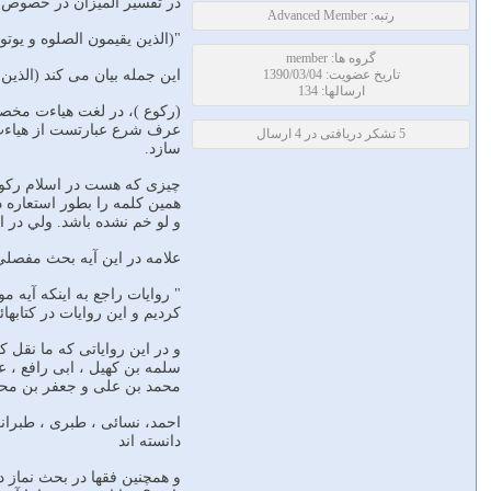
در تفسير الميزان در خصوص 
رتبه: Advanced Member
"(الذين يقيمون الصلوه و يوتو
گروه ها: member
تاریخ عضویت: 1390/03/04
اين جمله بيان مى كند (الذين
ارسالها: 134
(ركوع )، در لغت هياءت مخصوص
عرف شرع عبارتست از هياءت 
5 تشکر دریافتی در 4 ارسال
سازد.
چيزى كه هست در اسلام ركوع
همين كلمه را بطور استعاره د
و لو خم نشده باشد. ولي در 
علامه در اين آيه بحث مفصلي 
" روايات راجع به اينكه آيه م
كرديم و اين روايات در كتابها
و در اين رواياتى كه ما نقل ك
سلمه بن كهيل ، ابى رافع ، ع
محمد بن على و جعفر بن محمد 
احمد، نسائى ، طبرى ، طبرانى
دانسته اند
و همچنين فقها در بحث نماز د