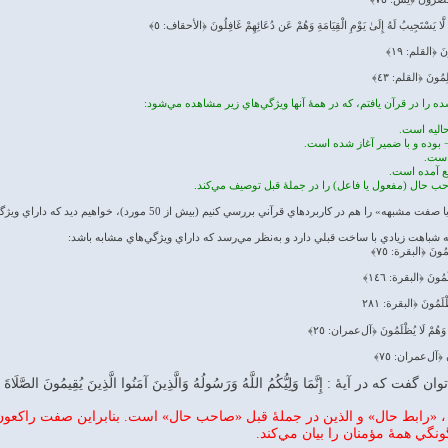
َا يَسْتَجِيبُ لَهُ إِلَىٰ يَوْمِ الْقِيَامَةِ وَهُمْ عَن دُعَائِهِمْ غَافِلُونَ ﴿الأحقاف: ٥﴾
نَ ﴿القلم: ١٩﴾
لِمُونَ ﴿القلم: ٤٣﴾
 در کاربردهاي قرآني بررسي کنيم (بيش از 50 مورد)، خواهيم ديد که داراي ويژگي‌هاي مشابه است.
شباهت زيادي با ساخت قبلي دارد و به‌نظر مي‌رسد که داراي ويژگي‌هاي مشابه باشد:
لَمُونَ ﴿البقرة: ٧٥﴾
ْلَمُونَ ﴿البقرة: ١٤٦﴾
ظْلَمُونَ ﴿البقرة: ٢٨١
تْ وَهُمْ لَا يُظْلَمُونَ ﴿آل‌عمران: ٢٥﴾
ونَ ﴿آل‌عمران: ٧٥﴾
 آيهٔ : إِنَّمَا وَلِيُّكُمُ اللَّهُ وَرَسُولُهُ وَالَّذِينَ آمَنُوا الَّذِينَ يُقِيمُونَ الصَّلَاةَ وَيُؤ
عُونَ ، «رابط حال» و الذين در جملهٔ قبل «صاحب حال» است. بنابراين صفت راکع
نگي همهٔ مؤمنان را بيان مي‌کند.