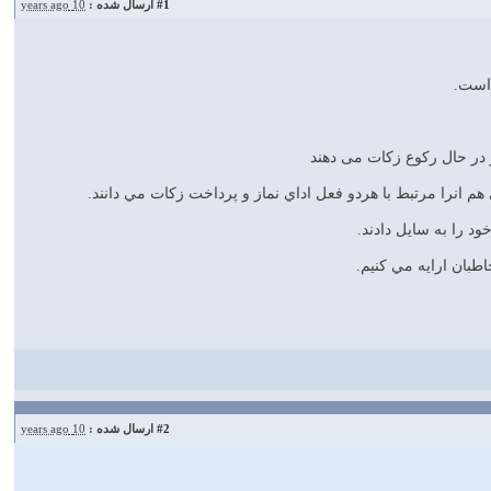
#1
ارسال شده :
10 years ago
و در حال ركوع زكات مى‏ دهند
م انرا مرتبط با هردو فعل اداي نماز و پرداخت زكات مي دانند.
د را به سايل دادند.
طبان ارايه مي كنيم.
#2
ارسال شده :
10 years ago