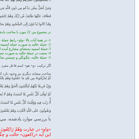
وَمَنْ أَضَلُّ مِمَّن يَدْعُو مِن دُونِ اللَّهِ مَن لّ
فَطَافَ عَلَيْهَا طَائِفٌ مِّن رَّبِّكَ وَهُمْ نَائِمُو
وَقَدْ كَانُوا يُدْعَوْنَ إِلَى السُّجُودِ وَهُمْ سَا
در مجموع من 22 مورد با ساخت يادشده را در قرآن يافتم، که در همهٔ آنها ويژگي‌هاي زير مشاهده مي‌شود:
1- در همهٔ آيات بالا «واو» رابطِ جملهٔ حاليه است.
2- جمله حالیه به صورت جمله اسمیه¬ بوده و با ضمیر آغاز شده است.
3-جملهٔ اسميه به‌معناي مضارع آمده است.
4- صفت در جملهٔ حاليه به صورت جمع آمده است.
5- جملهٔ حاليه، چگونگي و چيستي صاحب حال (مفعول يا فاعل) را در جملهٔ قبل توصيف مي‌کند.
اگر ترکيب «و+ هو+ اسم فاعل مفرد يا صفت مشبهه» را هم
ساخت مشابه ديگري نيز وجود دارد که 
ثُمَّ يُحَرِّفُونَهُ مِن بَعْدِ مَا عَقَلُوهُ وَهُمْ يَعْ
وَإِنَّ فَرِيقًا مِّنْهُمْ لَيَكْتُمُونَ الْحَقَّ وَهُمْ يَع
ثُمَّ تُوَفَّىٰ كُلُّ نَفْسٍ مَّا كَسَبَتْ وَهُمْ لَا يُ
﴾
لَّا رَيْبَ فِيهِ وَوُفِّيَتْ كُلُّ نَفْسٍ مَّا كَسَبَ
وَيَقُولُونَ عَلَى اللَّهِ الْكَذِبَ وَهُمْ يَعْلَمُ
...
با بررسي موارد يادشده، مي‌توان گفت که در
«واو» در عبارت وَهُمْ رَاكِ
اين آيه «راکعون» حالت و چگو