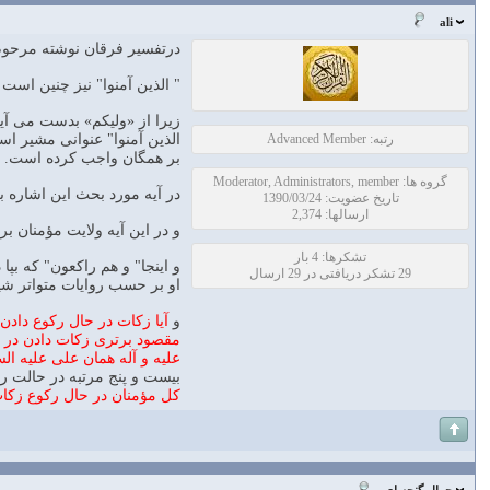
ali
درتفسير فرقان نوشته مرحوم
" الذين آمنوا" نيز چنين است 
زيرا از «وليكم» بدست مى آي
رتبه: Advanced Member
بر همگان واجب كرده است.
گروه ها: Moderator, Administrators, member
در آيه مورد بحث اين اشاره ب
تاریخ عضویت: 1390/03/24
ارسالها: 2,374
و در اين آيه ولايت مؤمنان 
تشکرها: 4 بار
و اينجا" و هم راكعون" كه بپ
29 تشکر دریافتی در 29 ارسال
او بر حسب روايات متواتر شي
و
آيا زكات در حال ركوع دادن
مقصود برترى زكات دادن در ح
عليه و آله همان على عليه ال
بيست و پنج مرتبه در حالت رك
كل مؤمنان در حال ركوع زكات 