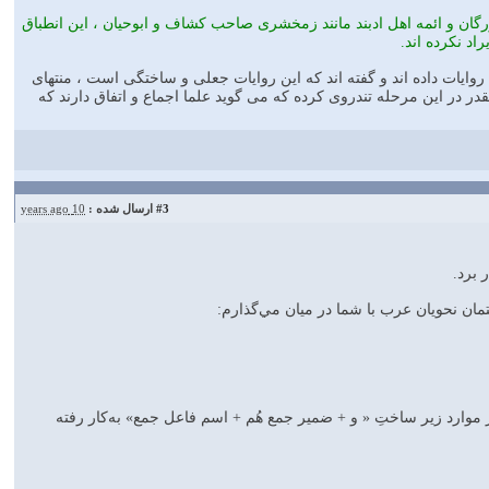
رگان و ائمه اهل ادبند مانند زمخشرى صاحب كشاف و ابوحيان ، اين انطباق
راد نكرده اند.
وايات داده اند و گفته اند كه اين روايات جعلى و ساختگى است ، منتهاى
قدر در اين مرحله تندروى كرده كه مى گويد علما اجماع و اتفاق دارند كه
#3
ارسال شده :
10 years ago
 برد.
تمان نحويان عرب با شما در ميان مي‌گذارم:
ر موارد زير ساختِ « و + ضمير جمع هُم + اسم فاعل جمع» به‌کار رفته