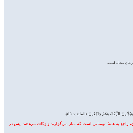
ْتُونَ الزَّكَاةَ وَهُمْ رَاكِعُونَ ﴿المائدة: ٥٥﴾
ون، راجع به همهٔ مؤمناني است که نماز مي‌گزارند و زکات مي‌دهند. پس در