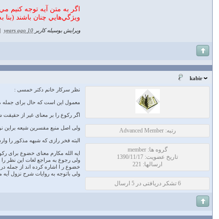
اگر به متن آيه توجه کنيم مي
ويژگي‌هايي چنان باشند (بنا ب
ویرایش بوسیله کاربر
10 years ago
|
kabir
نظر سرکار خانم دکتر خمسی :
معمول این است که حال برای جمله ما
اگر رکوع را بر معنای غیر از حقیقت 
ولی اصل منبع مفسرین شیعه براین نوع
رتبه: Advanced Member
البته فخر رازی که شبهه مذکور را وار
گروه ها: member
ایه الله مکارم معنای خضوع برای رکوع
تاریخ عضویت: 1390/11/17
ولی رجوع به مراجع لغات این نظر را ت
ارسالها: 221
خضوع ر ا اشاره کرده اند از جمله در 
ولی باتوجه به روایات شرح نزول آیه
6 تشکر دریافتی در 5 ارسال