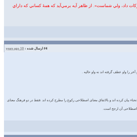
زکات داد، ولي شماست». از ظاهر آيه برمي‌آيد که همهٔ کساني که داراي
#4
ارسال شده :
10 years ago
ر را واو عطف گرفته اند نه واو حالیه .
حناء بیان کرده اند و بالاتفاق معنای اصطلاحی رکوع را مطرح کرده اند .فقط در دو فرهنگ معنای
 اصطلاحی آن ارجح است.