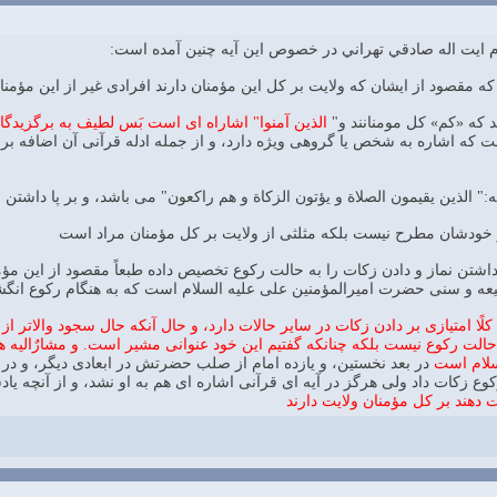
 ايت اله صادقي تهراني در خصوص اين آيه چنين آمده است:
كه مقصود از ايشان كه ولايت بر كل اين مؤمنان دارند افرادى غير از اين مؤمنا
د كه «كم» كل مومنانند و"
الذين آمنوا" اشاراه اى است بَس لطيف به برگزيدگا
ه:" الذين يقيمون الصلاة و يؤتون الزكاة و هم راكعون" مى باشد، و بر پا داشت
بر خودشان مطرح نيست بلكه مثلثى از ولايت بر كل مؤمنان مراد است
ا داشتن نماز و دادن زكات را به حالت ركوع تخصيص داده طبعاً مقصود از اين م
عه و سنى حضرت اميرالمؤمنين على عليه السلام است كه به هنگام ركوع انگش
 كلًا امتيازى بر دادن زكات در ساير حالات دارد، و حال آنكه حال سجود والات
الت ركوع نيست بلكه چنانكه گفتيم اين خود عنوانى مشير است. و مشارٌاليه هم
سلام است
در بعد نخستين، و يازده امام از صلب حضرتش در ابعادى ديگر، و در ر
وع زكات داد ولى هرگز در آيه اى قرآنى اشاره اى هم به او نشد، و از آنچه ياد
دهند بر كل مؤمنان ولايت دارند