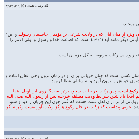
#5
ارسال شده :
10 years ago
ن هستند،
ن ويژه از ميان آنان كه در ولايت شرعى بر مؤمنان جانشينان رسولند
و اين"
الذين آمنوا" عنوانى مشير است كه اشاره به شخص يا گروهى ويژه دارد، و از جمله ادله قرآنى آن اضافه بر آياتى ديگر مانند آيه (4/ 59) است كه اطاعت خدا و رسول و اولى الامر را
ن نماز و دادن زكات مربوط به كل مؤمنان است
ؤمنان كسى است كه چنان جريانى براى او در زمان نزول وحى اتفاق افتاده و
ترى خويش را برون آورد و به سائلى عطا فرمود،
ر از ركوع است، پس زكات در حالت سجود برتر است؟! روى اين اصل اينجا
 اينجا با داشتن شرايط ولايت مطلقه شرعيه پس از رسول اللَّه صلى الله
واياتى از برادران اهل سنت هست كه عُمَر چون اين جريان را ديد و شنيد
شد
بخوبى پيداست كه زكات در حال ركوع هرگز ولايت آور نيست وگرنه اگر
#6
ارسال شده :
10 years ago