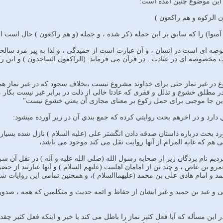
اين موضوع چنين آمده است:
ن الزكوه و هم راكعون )
 آمنوا) را كه سابق بر اين جمله ذكر شده ، و جمله (و هم راكعون ) حال است ا
ه اى است در انسان ، و آن عبارت است از خميدگى ، و لذا به پير مرد سالخورد
مخصوصه اى در عبادت . در قرآن مى فرمايد: (الراكعون الساجدون ) و اين ر
 در غير نماز حتى براى خداوند مشروع نيست ،بخلاف سجود كه در غير نماز 
ر مطلق خشوع و تذلل و فقرى كه عادتا خالى از ذلت در برابر غير نيست بكار مى
اين جا موجبى براى حمل ركوع بر معناى مجازى آن يعني خشوع نيست"
دارد و در اخرهم بحث روايتي كرده كه جمع بندي آن در زير آورده ميشود:
ورد بحث درباره داستان صدقه دادن انگشتر على (عليه السلام ) نازل شده بسيار 
ئى هم كه غايه المرام از آنها روايت نقل مى كند موجود مى باشد،
رديم نام بردگان زير از صحابه رسول الله (صلى الله عليه و آله ) در نقل آن شر
مرو بن عاص ، و چند تن از امامان اهلبيت (عليهم السلام ) و آنها عبارتند از ح
و امام هادى على بن محمد (عليهماالسلام )، و همچنين تمامى اين روايات شرك
 و عبد بن حميد و غير ايشان از حفاظ و ائمه حديث و متكلمين كه همه ، صدور 
ر اين مسأله كه آيا فعل كثير نماز را باطل مى كند يا خير و اينكه فعل كثير 