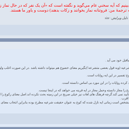
‌بينيم که آيه سخني عام مي‌گويد و نگفته است که «آن يک نفر که در حال نماز 
ه ترجمهٔ من: فروتنانه نماز بخوانند و زکات بدهند) دوست و ياور ما هستند.
دلیل ویرایش: size
قبل خود می آید .
شرعیه (وبه قول بعضی متشرعه!)بگیریم معنای خضوع هم میتواند داشته باشد .در این صورت اغلب واو آخ
 تفسیر در این ایه روایات است.
د کرده روایات را در این مورد.بی اساس دانسته است.
 را مجاز دانسته وحمل مجاز در ایه قرینه می خواهد که در اینجا نیست.
ایید نمی کند.گرچه فرهنگ های لغات نیز خیلی صریح در این زمینه بحث نکرده اند.اصل معنای رکوع را ان
اقرب .
 مشخص است زمانی ایه نازل شده که کوع به عنوان حقیقت شرعیه مطرح بوده بنابراین انتخاب معنای