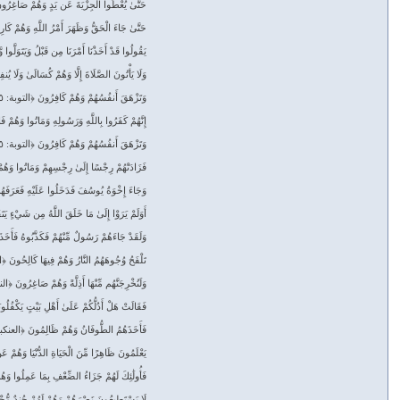
حَتَّىٰ يُعْطُوا الْجِزْيَةَ عَن يَدٍ وَهُمْ صَاغِرُون
حَتَّىٰ جَاءَ الْحَقُّ وَظَهَرَ أَمْرُ اللَّهِ وَهُمْ كَا
يَقُولُوا قَدْ أَخَذْنَا أَمْرَنَا مِن قَبْلُ وَيَتَوَلَّوا
وَلَا يَأْتُونَ الصَّلَاةَ إِلَّا وَهُمْ كُسَالَىٰ وَلَا يُن
وَتَزْهَقَ أَنفُسُهُمْ وَهُمْ كَافِرُونَ ﴿التوبة: ٥٥﴾
إِنَّهُمْ كَفَرُوا بِاللَّهِ وَرَسُولِهِ وَمَاتُوا وَهُمْ 
وَتَزْهَقَ أَنفُسُهُمْ وَهُمْ كَافِرُونَ ﴿التوبة: ٨٥﴾
فَزَادَتْهُمْ رِجْسًا إِلَىٰ رِجْسِهِمْ وَمَاتُوا وَهُمْ
وَجَاءَ إِخْوَةُ يُوسُفَ فَدَخَلُوا عَلَيْهِ فَعَرَفَ
أَوَلَمْ يَرَوْا إِلَىٰ مَا خَلَقَ اللَّهُ مِن شَيْءٍ يَتَف
وَلَقَدْ جَاءَهُمْ رَسُولٌ مِّنْهُمْ فَكَذَّبُوهُ فَأَخَ
تَلْفَحُ وُجُوهَهُمُ النَّارُ وَهُمْ فِيهَا كَالِحُونَ 
وَلَنُخْرِجَنَّهُم مِّنْهَا أَذِلَّةً وَهُمْ صَاغِرُونَ ﴿الن
فَقَالَتْ هَلْ أَدُلُّكُمْ عَلَىٰ أَهْلِ بَيْتٍ يَكْفُل
فَأَخَذَهُمُ الطُّوفَانُ وَهُمْ ظَالِمُونَ ﴿العنكبو
يَعْلَمُونَ ظَاهِرًا مِّنَ الْحَيَاةِ الدُّنْيَا وَهُمْ 
فَأُولَٰئِكَ لَهُمْ جَزَاءُ الضِّعْفِ بِمَا عَمِلُوا وَه
لَا يَسْتَطِيعُونَ نَصْرَهُمْ وَهُمْ لَهُمْ جُندٌ مّ