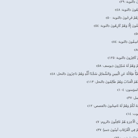
َ ﴿التوبة: ٢٩﴾
رِهُونَ ﴿التوبة: ٤٨﴾
 وَّهُمْ فَرِحُونَ ﴿التوبة: ٥٠﴾
فِقُونَ إِلَّا وَهُمْ كَارِهُونَ ﴿التوبة: ٥٤﴾
فَاسِقُونَ ﴿التوبة: ٨٤﴾
 كَافِرُونَ ﴿التوبة: ١٢٥﴾
هُمْ وَهُمْ لَهُ مُنكِرُونَ ﴿يوسف: ٥٨﴾
َيَّأُ ظِلَالُهُ عَنِ الْيَمِينِ وَالشَّمَائِلِ سُجَّدًا لِّلَّهِ وَهُمْ دَاخِرُونَ ﴿النحل: ٤٨﴾
ذَهُمُ الْعَذَابُ وَهُمْ ظَالِمُونَ ﴿النحل: ١١٣﴾
﴿المؤمنون: ١٠٤﴾
مل: ٣٧﴾
ُونَهُ لَكُمْ وَهُمْ لَهُ نَاصِحُونَ ﴿القصص: ١٢﴾
ت: ١٤﴾
عَنِ الْآخِرَةِ هُمْ غَافِلُونَ ﴿الروم: ٧﴾
ُمْ فِي الْغُرُفَاتِ آمِنُونَ ﴿سبإ: ٣٧﴾
ُحْضَرُونَ ﴿يس: ٧٥﴾