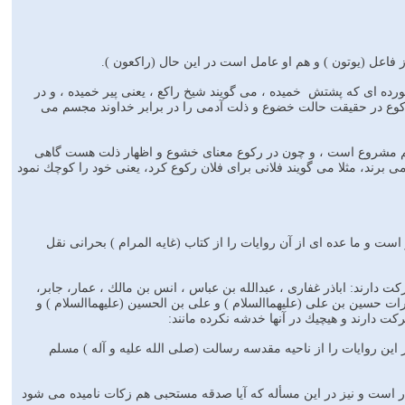
ز فاعل (يوتون ) و هم او عامل است در اين حال (راكعون ).
ه اى كه پشتش ‍ خميده ، مى گويند شيخ راكع ، يعنى پير خميده ، و در
كوع در حقيقت حالت خضوع و ذلت آدمى را در برابر خداوند مجسم مى
هم مشروع است ، و چون در ركوع معناى خشوع و اظهار ذلت هست گاهى
 برند، مثلا مى گويند فلانى براى فلان ركوع كرد، يعنى خود را كوچك نمود
است و ما عده اى از آن روايات را از كتاب (غايه المرام ) بحرانى نقل
كت دارند: اباذر غفارى ، عبدالله بن عباس ، انس بن مالك ، عمار، جابر،
ضرات حسين بن على (عليهماالسلام ) و على بن الحسين (عليهماالسلام ) و
ت دارند و هيچيك در آنها خدشه نكرده مانند:
اين روايات را از ناحيه مقدسه رسالت (صلى الله عليه و آله ) مسلم
چقدر است و نيز در اين مسأله كه آيا صدقه مستحبى هم زكات ناميده مى شود