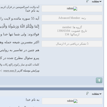
rahim
آيه ولايت اميرالمومنين در قرآن كريم-تفسير
به نام خدا
رتبه: Advanced Member
آيه 55 سوره مائده،و لايت را به خدا،پيامبر و گروهي از مومنين كه داراي صفات خاصي هستند،منحصر كرده است.
إِنَّمَا وَلِيُّكُمُ اللّهُ وَرَسُولُهُ وَالَّذ
گروه ها: member
تاریخ عضویت: 1390/03/04
فولادوند: ولى شما تنها خدا و
ارسالها: 134
اكثر مفسرين شيعه جمله وهم ر
5 تشکر دریافتی در 4 ارسال
هم چنين در تفاسير به روايت
پيرو سئوال مطرح شده در كانا
كلمات كليدي:نماز ركوع راكع زكات ول
ویرایش بوسیله کاربر
9 years ago
|
د
rahim
به نام خدا