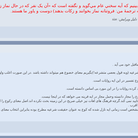
‌بينيم که آيه سخني عام مي‌گويد و نگفته است که «آن يک نفر که در حال نماز 
ه ترجمهٔ من: فروتنانه نماز بخوانند و زکات بدهند) دوست و ياور ما هستند.
دلیل ویرایش: size
قبل خود می آید .
شرعیه (وبه قول بعضی متشرعه!)بگیریم معنای خضوع هم میتواند داشته باشد .در این صورت اغلب واو آخ
 تفسیر در این ایه روایات است.
د کرده روایات را در این مورد.بی اساس دانسته است.
 را مجاز دانسته وحمل مجاز در ایه قرینه می خواهد که در اینجا نیست.
ایید نمی کند.گرچه فرهنگ های لغات نیز خیلی صریح در این زمینه بحث نکرده اند.اصل معنای رکوع را ان
اقرب .
 مشخص است زمانی ایه نازل شده که کوع به عنوان حقیقت شرعیه مطرح بوده بنابراین انتخاب معنای