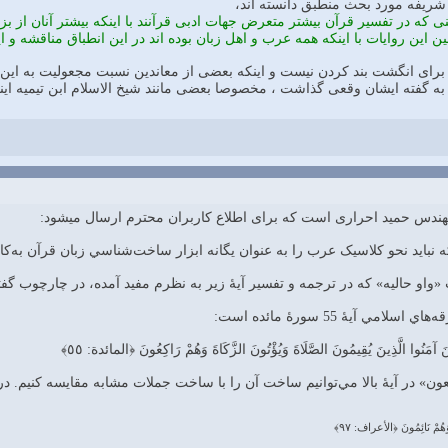
يه شريفه مورد بحث منطبق دانسته اند،
كه در تفسير قرآن بيشتر متعرض جهات ادبى قرآنند با اينكه بيشتر آنان از بز
لين اين روايات با اينكه همه عرب و اهل زبان بوده اند در اين انطباق مناقشه و اي
براى انگشت بند كردن نيست و اينكه بعضى از معاندين نسبت مجعوليت به اين ر
يد به گفته ايشان وقعى گذاشت ، مخصوصا بعضى مانند شيخ الاسلام ابن تيميه اين
ندس حمید احراری است که برای اطلاع کاربران محترم ارسال میشود:
ه نبايد نحو کلاسيک عرب را به عنوان يگانه ابزار ساخت‌شناسي زبان قرآن به‌کار
«واو حاليه» که در ترجمه و تفسير آيهٔ زير به نظرم مفيد آمده، در چارچوب گف
 آيهٔ 55 سورهٔ مائده است:
َذِينَ آمَنُوا الَّذِينَ يُقِيمُونَ الصَّلَاةَ وَيُؤْتُونَ الزَّكَاةَ وَهُمْ رَاكِعُونَ ﴿المائدة: ٥٥﴾
عون» در آيهٔ بالا مي‌توانيم ساخت آن را با ساخت جملات مشابه مقايسه کنيم. د
ًا وَهُمْ نَائِمُونَ ﴿الأعراف: ٩٧﴾