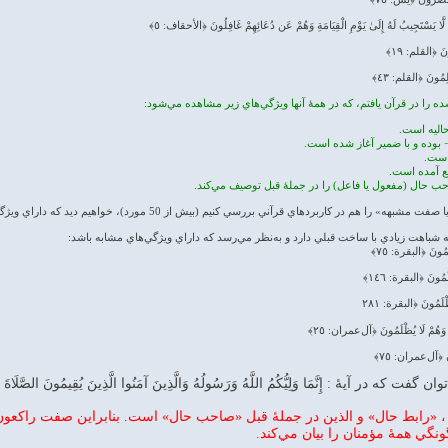
َا يَسْتَجِيبُ لَهُ إِلَىٰ يَوْمِ الْقِيَامَةِ وَهُمْ عَن دُعَائِهِمْ غَافِلُونَ ﴿الأحقاف: ٥﴾
نَ ﴿القلم: ١٩﴾
لِمُونَ ﴿القلم: ٤٣﴾
 در کاربردهاي قرآني بررسي کنيم (بيش از 50 مورد)، خواهيم ديد که داراي ويژگي‌هاي مشابه است.
شباهت زيادي با ساخت قبلي دارد و به‌نظر مي‌رسد که داراي ويژگي‌هاي مشابه باشد:
لَمُونَ ﴿البقرة: ٧٥﴾
ْلَمُونَ ﴿البقرة: ١٤٦﴾
ظْلَمُونَ ﴿البقرة: ٢٨١
تْ وَهُمْ لَا يُظْلَمُونَ ﴿آل‌عمران: ٢٥﴾
ونَ ﴿آل‌عمران: ٧٥﴾
 آيهٔ : إِنَّمَا وَلِيُّكُمُ اللَّهُ وَرَسُولُهُ وَالَّذِينَ آمَنُوا الَّذِينَ يُقِيمُونَ الصَّلَاةَ وَيُؤ
عُونَ ، «رابط حال» و الذين در جملهٔ قبل «صاحب حال» است. بنابراين صفت راکع
نگي همهٔ مؤمنان را بيان مي‌کند.