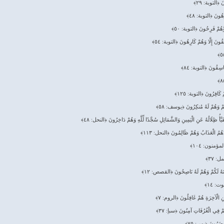
َ ﴿التوبة: ٢٩﴾
رِهُونَ ﴿التوبة: ٤٨﴾
 وَّهُمْ فَرِحُونَ ﴿التوبة: ٥٠﴾
فِقُونَ إِلَّا وَهُمْ كَارِهُونَ ﴿التوبة: ٥٤﴾
فَاسِقُونَ ﴿التوبة: ٨٤﴾
 كَافِرُونَ ﴿التوبة: ١٢٥﴾
هُمْ وَهُمْ لَهُ مُنكِرُونَ ﴿يوسف: ٥٨﴾
َيَّأُ ظِلَالُهُ عَنِ الْيَمِينِ وَالشَّمَائِلِ سُجَّدًا لِّلَّهِ وَهُمْ دَاخِرُونَ ﴿النحل: ٤٨﴾
ذَهُمُ الْعَذَابُ وَهُمْ ظَالِمُونَ ﴿النحل: ١١٣﴾
﴿المؤمنون: ١٠٤﴾
مل: ٣٧﴾
ُونَهُ لَكُمْ وَهُمْ لَهُ نَاصِحُونَ ﴿القصص: ١٢﴾
ت: ١٤﴾
عَنِ الْآخِرَةِ هُمْ غَافِلُونَ ﴿الروم: ٧﴾
ُمْ فِي الْغُرُفَاتِ آمِنُونَ ﴿سبإ: ٣٧﴾
ُحْضَرُونَ ﴿يس: ٧٥﴾