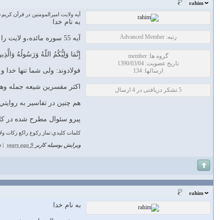
rahim
آيه ولايت اميرالمومنين در قرآن كريم-تفسير
به نام خدا
رتبه: Advanced Member
آيه 55 سوره مائده،و لايت را به خدا،پيامبر و گروهي از مومنين كه داراي صفات خاصي هستند،منحصر كرده است.
إِنَّمَا وَلِيُّكُمُ اللّهُ وَرَسُولُهُ وَالَّذ
گروه ها: member
تاریخ عضویت: 1390/03/04
فولادوند: ولى شما تنها خدا و
ارسالها: 134
اكثر مفسرين شيعه جمله وهم ر
5 تشکر دریافتی در 4 ارسال
هم چنين در تفاسير به روايت
پيرو سئوال مطرح شده در كانا
كلمات كليدي:نماز ركوع راكع زكات ول
ویرایش بوسیله کاربر
9 years ago
|
د
rahim
به نام خدا