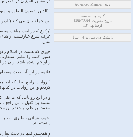
در تفسير الميزان در خصوص 
رتبه: Advanced Member
"(الذين يقيمون الصلوه و يوتو
گروه ها: member
تاریخ عضویت: 1390/03/04
اين جمله بيان مى كند (الذين
ارسالها: 134
(ركوع )، در لغت هياءت مخصوص
عرف شرع عبارتست از هياءت 
5 تشکر دریافتی در 4 ارسال
سازد.
چيزى كه هست در اسلام ركوع
همين كلمه را بطور استعاره د
و لو خم نشده باشد. ولي در 
علامه در اين آيه بحث مفصلي 
" روايات راجع به اينكه آيه م
كرديم و اين روايات در كتابها
و در اين رواياتى كه ما نقل ك
سلمه بن كهيل ، ابى رافع ، ع
محمد بن على و جعفر بن محمد 
احمد، نسائى ، طبرى ، طبرانى
دانسته اند
و همچنين فقها در بحث نماز د