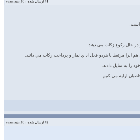
#1
ارسال شده :
10 years ago
و در حال ركوع زكات مى‏ دهند
م انرا مرتبط با هردو فعل اداي نماز و پرداخت زكات مي دانند.
د را به سايل دادند.
طبان ارايه مي كنيم.
#2
ارسال شده :
10 years ago