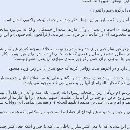
اين موضوع چنين آمده است:
ن الزكوه و هم راكعون )
 آمنوا) را كه سابق بر اين جمله ذكر شده ، و جمله (و هم راكعون ) حال است ا
ه اى است در انسان ، و آن عبارت است از خميدگى ، و لذا به پير مرد سالخورد
مخصوصه اى در عبادت . در قرآن مى فرمايد: (الراكعون الساجدون ) و اين ر
 در غير نماز حتى براى خداوند مشروع نيست ،بخلاف سجود كه در غير نماز 
ر مطلق خشوع و تذلل و فقرى كه عادتا خالى از ذلت در برابر غير نيست بكار مى
اين جا موجبى براى حمل ركوع بر معناى مجازى آن يعني خشوع نيست"
دارد و در اخرهم بحث روايتي كرده كه جمع بندي آن در زير آورده ميشود:
ورد بحث درباره داستان صدقه دادن انگشتر على (عليه السلام ) نازل شده بسيار 
ئى هم كه غايه المرام از آنها روايت نقل مى كند موجود مى باشد،
رديم نام بردگان زير از صحابه رسول الله (صلى الله عليه و آله ) در نقل آن شر
مرو بن عاص ، و چند تن از امامان اهلبيت (عليهم السلام ) و آنها عبارتند از ح
و امام هادى على بن محمد (عليهماالسلام )، و همچنين تمامى اين روايات شرك
 و عبد بن حميد و غير ايشان از حفاظ و ائمه حديث و متكلمين كه همه ، صدور 
ر اين مسأله كه آيا فعل كثير نماز را باطل مى كند يا خير و اينكه فعل كثير 