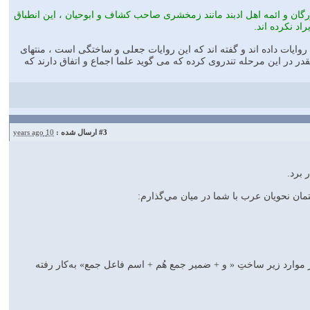
رگان و ائمه اهل ادبند مانند زمخشرى صاحب كشاف و ابوحيان ، اين انطباق
راد نكرده اند.
وايات داده اند و گفته اند كه اين روايات جعلى و ساختگى است ، منتهاى
قدر در اين مرحله تندروى كرده كه مى گويد علما اجماع و اتفاق دارند كه
#3
ارسال شده :
10 years ago
 برد.
تمان نحويان عرب با شما در ميان مي‌گذارم:
ر موارد زير ساختِ « و + ضمير جمع هُم + اسم فاعل جمع» به‌کار رفته