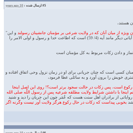
#5
ارسال شده :
10 years ago
ن هستند،
ن ويژه از ميان آنان كه در ولايت شرعى بر مؤمنان جانشينان رسولند
و اين"
الذين آمنوا" عنوانى مشير است كه اشاره به شخص يا گروهى ويژه دارد، و از جمله ادله قرآنى آن اضافه بر آياتى ديگر مانند آيه (4/ 59) است كه اطاعت خدا و رسول و اولى الامر را
ن نماز و دادن زكات مربوط به كل مؤمنان است
ؤمنان كسى است كه چنان جريانى براى او در زمان نزول وحى اتفاق افتاده و
ترى خويش را برون آورد و به سائلى عطا فرمود،
ر از ركوع است، پس زكات در حالت سجود برتر است؟! روى اين اصل اينجا
 اينجا با داشتن شرايط ولايت مطلقه شرعيه پس از رسول اللَّه صلى الله
واياتى از برادران اهل سنت هست كه عُمَر چون اين جريان را ديد و شنيد
شد
بخوبى پيداست كه زكات در حال ركوع هرگز ولايت آور نيست وگرنه اگر
#6
ارسال شده :
10 years ago