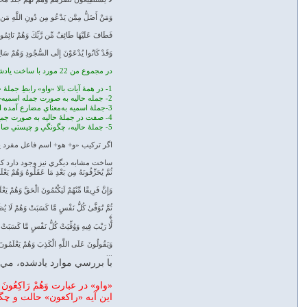
وَمَنْ أَضَلُّ مِمَّن يَدْعُو مِن دُونِ اللَّهِ مَن لّ
فَطَافَ عَلَيْهَا طَائِفٌ مِّن رَّبِّكَ وَهُمْ نَائِمُو
وَقَدْ كَانُوا يُدْعَوْنَ إِلَى السُّجُودِ وَهُمْ سَا
در مجموع من 22 مورد با ساخت يادشده را در قرآن يافتم، که در همهٔ آنها ويژگي‌هاي زير مشاهده مي‌شود:
1- در همهٔ آيات بالا «واو» رابطِ جملهٔ حاليه است.
2- جمله حالیه به صورت جمله اسمیه¬ بوده و با ضمیر آغاز شده است.
3-جملهٔ اسميه به‌معناي مضارع آمده است.
4- صفت در جملهٔ حاليه به صورت جمع آمده است.
5- جملهٔ حاليه، چگونگي و چيستي صاحب حال (مفعول يا فاعل) را در جملهٔ قبل توصيف مي‌کند.
اگر ترکيب «و+ هو+ اسم فاعل مفرد يا صفت مشبهه» را هم
ساخت مشابه ديگري نيز وجود دارد که 
ثُمَّ يُحَرِّفُونَهُ مِن بَعْدِ مَا عَقَلُوهُ وَهُمْ يَعْ
وَإِنَّ فَرِيقًا مِّنْهُمْ لَيَكْتُمُونَ الْحَقَّ وَهُمْ يَع
ثُمَّ تُوَفَّىٰ كُلُّ نَفْسٍ مَّا كَسَبَتْ وَهُمْ لَا يُ
﴾
لَّا رَيْبَ فِيهِ وَوُفِّيَتْ كُلُّ نَفْسٍ مَّا كَسَبَ
وَيَقُولُونَ عَلَى اللَّهِ الْكَذِبَ وَهُمْ يَعْلَمُ
...
با بررسي موارد يادشده، مي‌توان گفت که در
«واو» در عبارت وَهُمْ رَاكِ
اين آيه «راکعون» حالت و چگو