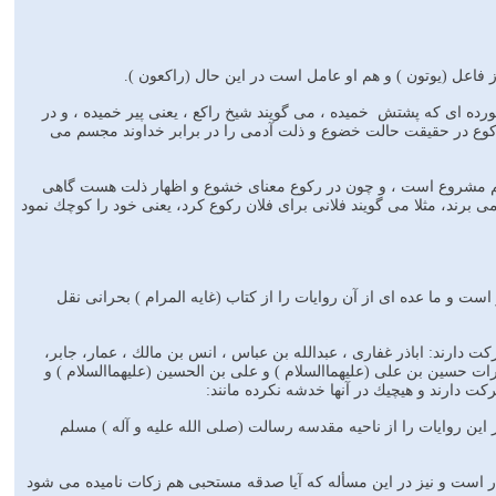
ز فاعل (يوتون ) و هم او عامل است در اين حال (راكعون ).
ه اى كه پشتش ‍ خميده ، مى گويند شيخ راكع ، يعنى پير خميده ، و در
كوع در حقيقت حالت خضوع و ذلت آدمى را در برابر خداوند مجسم مى
هم مشروع است ، و چون در ركوع معناى خشوع و اظهار ذلت هست گاهى
 برند، مثلا مى گويند فلانى براى فلان ركوع كرد، يعنى خود را كوچك نمود
است و ما عده اى از آن روايات را از كتاب (غايه المرام ) بحرانى نقل
كت دارند: اباذر غفارى ، عبدالله بن عباس ، انس بن مالك ، عمار، جابر،
ضرات حسين بن على (عليهماالسلام ) و على بن الحسين (عليهماالسلام ) و
ت دارند و هيچيك در آنها خدشه نكرده مانند:
اين روايات را از ناحيه مقدسه رسالت (صلى الله عليه و آله ) مسلم
چقدر است و نيز در اين مسأله كه آيا صدقه مستحبى هم زكات ناميده مى شود