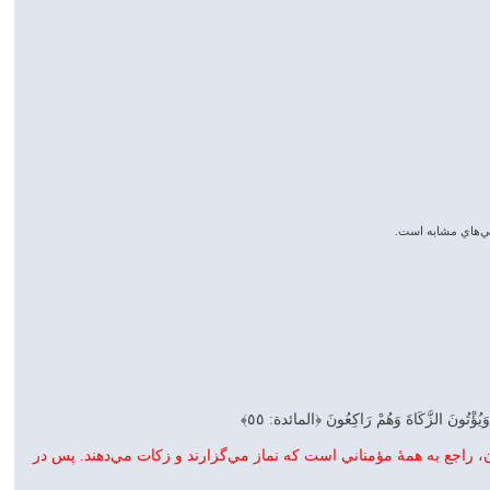
ْتُونَ الزَّكَاةَ وَهُمْ رَاكِعُونَ ﴿المائدة: ٥٥﴾
ون، راجع به همهٔ مؤمناني است که نماز مي‌گزارند و زکات مي‌دهند. پس در