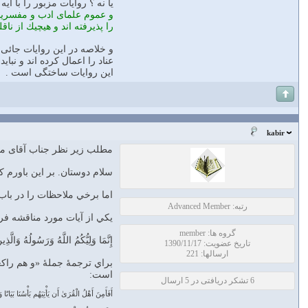
يا نه ؟ روايات مزبور را با آ
و عموم علماى ادب و مفسرينى 
را پذيرفته اند و هيچيك از ناق
و خلاصه در اين روايات جائى 
عناد را اعمال كرده اند و نبا
اين روايات ساختگى است .
kabir
مطلب زیر نظر جناب آقای مه
سلام دوستان. بر اين باورم ک
اما برخي ملاحظات را در باب 
رتبه: Advanced Member
يکي از آيات مورد مناقشه فرقه‌هاي اسلامي
گروه ها: member
إِنَّمَا وَلِيُّكُمُ اللَّهُ وَرَسُولُهُ وَالّ
تاریخ عضویت: 1390/11/17
ارسالها: 221
براي ترجمهٔ جملهٔ «و هم راک
است:
6 تشکر دریافتی در 5 ارسال
أَفَأَمِنَ أَهْلُ الْقُرَىٰ أَن يَأْتِيَهُم بَأْسُنَا بَيَات