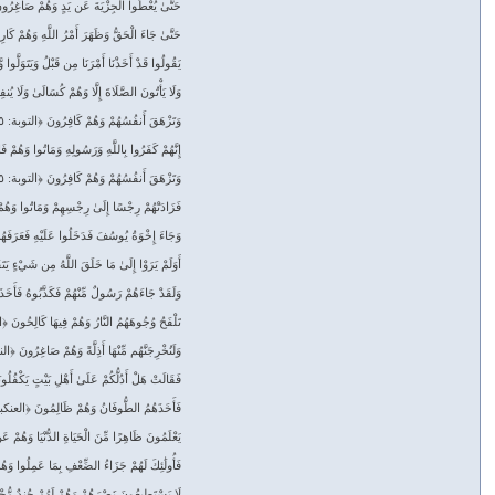
حَتَّىٰ يُعْطُوا الْجِزْيَةَ عَن يَدٍ وَهُمْ صَاغِرُون
حَتَّىٰ جَاءَ الْحَقُّ وَظَهَرَ أَمْرُ اللَّهِ وَهُمْ كَا
يَقُولُوا قَدْ أَخَذْنَا أَمْرَنَا مِن قَبْلُ وَيَتَوَلَّوا
وَلَا يَأْتُونَ الصَّلَاةَ إِلَّا وَهُمْ كُسَالَىٰ وَلَا يُن
وَتَزْهَقَ أَنفُسُهُمْ وَهُمْ كَافِرُونَ ﴿التوبة: ٥٥﴾
إِنَّهُمْ كَفَرُوا بِاللَّهِ وَرَسُولِهِ وَمَاتُوا وَهُمْ 
وَتَزْهَقَ أَنفُسُهُمْ وَهُمْ كَافِرُونَ ﴿التوبة: ٨٥﴾
فَزَادَتْهُمْ رِجْسًا إِلَىٰ رِجْسِهِمْ وَمَاتُوا وَهُمْ
وَجَاءَ إِخْوَةُ يُوسُفَ فَدَخَلُوا عَلَيْهِ فَعَرَفَ
أَوَلَمْ يَرَوْا إِلَىٰ مَا خَلَقَ اللَّهُ مِن شَيْءٍ يَتَف
وَلَقَدْ جَاءَهُمْ رَسُولٌ مِّنْهُمْ فَكَذَّبُوهُ فَأَخَ
تَلْفَحُ وُجُوهَهُمُ النَّارُ وَهُمْ فِيهَا كَالِحُونَ 
وَلَنُخْرِجَنَّهُم مِّنْهَا أَذِلَّةً وَهُمْ صَاغِرُونَ ﴿الن
فَقَالَتْ هَلْ أَدُلُّكُمْ عَلَىٰ أَهْلِ بَيْتٍ يَكْفُل
فَأَخَذَهُمُ الطُّوفَانُ وَهُمْ ظَالِمُونَ ﴿العنكبو
يَعْلَمُونَ ظَاهِرًا مِّنَ الْحَيَاةِ الدُّنْيَا وَهُمْ 
فَأُولَٰئِكَ لَهُمْ جَزَاءُ الضِّعْفِ بِمَا عَمِلُوا وَه
لَا يَسْتَطِيعُونَ نَصْرَهُمْ وَهُمْ لَهُمْ جُندٌ مّ