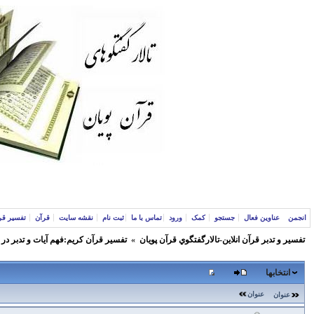
انجمن
عناوین فعال
جستجو
کمک
ورود
تماس با ما
ثبت نام
نقشه سایت
قرآن
تفسیر قر
تفسير و‌ تدبر قرآن انلاين-تالارگفتگوي قرآن پویان
»
تفسير قرآن كريم:فهم آيات و تدبر در
انتخابها
عنوان
عنوان