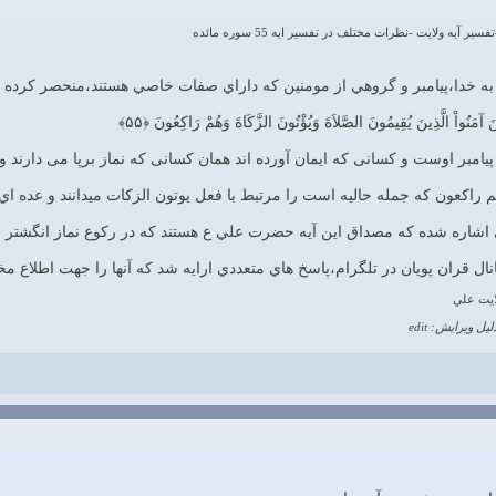
 آيه ولايت -نظرات مختلف در تفسير ايه 55 سوره مائده
ِينَ آمَنُواْ الَّذِينَ يُقِيمُونَ الصَّلاَةَ وَيُؤْتُونَ الزَّكَاةَ وَهُمْ رَاكِعُونَ ﴿۵۵﴾
 پيامبر اوست و كسانى كه ايمان آورده‏ اند همان كسانى كه نماز برپا مى ‏دارند 
اكعون كه جمله حاليه است را مرتبط با فعل يوتون الزكات ميدانند و عده اي ه
ي اشاره شده كه مصداق اين آيه حضرت علي ع هستند كه در ركوع نماز انگشتر خو
ل قران پويان در تلگرام،پاسخ هاي متعددي ارايه شد كه آنها را جهت اطلاع مخا
ايت علي
لیل ویرایش: edit