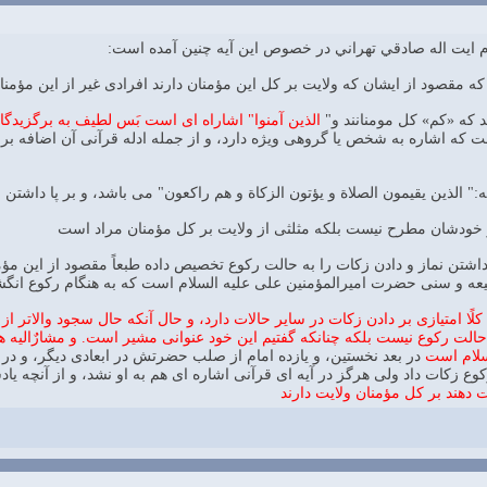
 ايت اله صادقي تهراني در خصوص اين آيه چنين آمده است:
كه مقصود از ايشان كه ولايت بر كل اين مؤمنان دارند افرادى غير از اين مؤمنا
د كه «كم» كل مومنانند و"
الذين آمنوا" اشاراه اى است بَس لطيف به برگزيدگا
ه:" الذين يقيمون الصلاة و يؤتون الزكاة و هم راكعون" مى باشد، و بر پا داشت
بر خودشان مطرح نيست بلكه مثلثى از ولايت بر كل مؤمنان مراد است
ا داشتن نماز و دادن زكات را به حالت ركوع تخصيص داده طبعاً مقصود از اين م
عه و سنى حضرت اميرالمؤمنين على عليه السلام است كه به هنگام ركوع انگش
 كلًا امتيازى بر دادن زكات در ساير حالات دارد، و حال آنكه حال سجود والات
الت ركوع نيست بلكه چنانكه گفتيم اين خود عنوانى مشير است. و مشارٌاليه هم
سلام است
در بعد نخستين، و يازده امام از صلب حضرتش در ابعادى ديگر، و در ر
وع زكات داد ولى هرگز در آيه اى قرآنى اشاره اى هم به او نشد، و از آنچه ياد
دهند بر كل مؤمنان ولايت دارند