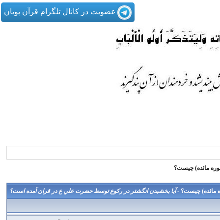
عضویت در کانال تلگرام قرآن پویان
آيا بخشيدن انگشتر در ركوع توسط حضرت علي ع در قران آمده است؟