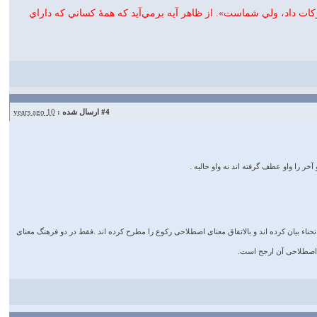
زکات داد، ولي شماست». از ظاهر آيه برمي‌آيد که همهٔ کساني که داراي
#4
ارسال شده :
10 years ago
ر را واو عطف گرفته اند نه واو حالیه .
حناء بیان کرده اند و بالاتفاق معنای اصطلاحی رکوع را مطرح کرده اند .فقط در دو فرهنگ معنای
 اصطلاحی آن ارجح است.