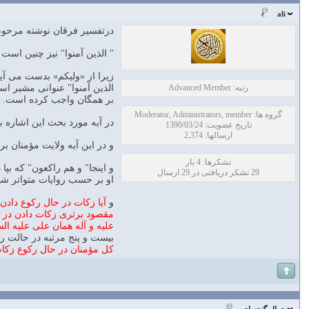
ali
درتفسير فرقان نوشته مرحوم
" الذين آمنوا" نيز چنين است 
زيرا از «وليكم» بدست مى آي
رتبه: Advanced Member
بر همگان واجب كرده است.
گروه ها: Moderator, Administrators, member
در آيه مورد بحث اين اشاره ب
تاریخ عضویت: 1390/03/24
ارسالها: 2,374
و در اين آيه ولايت مؤمنان 
تشکرها: 4 بار
و اينجا" و هم راكعون" كه بپ
29 تشکر دریافتی در 29 ارسال
او بر حسب روايات متواتر شي
و
آيا زكات در حال ركوع دادن
مقصود برترى زكات دادن در ح
عليه و آله همان على عليه ال
بيست و پنج مرتبه در حالت رك
كل مؤمنان در حال ركوع زكات 