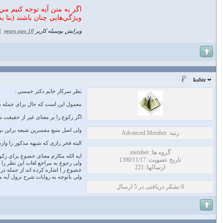
اگر به متن آيه توجه کنيم مي
ويژگي‌هايي چنان باشند (بنا ب
ویرایش بوسیله کاربر
10 years ago
|
kabir
نظر سرکار خانم دکتر خمسی :
معمول این است که حال برای جمله ما
اگر رکوع را بر معنای غیر از حقیقت 
ولی اصل منبع مفسرین شیعه براین نوع
رتبه: Advanced Member
البته فخر رازی که شبهه مذکور را وار
گروه ها: member
ایه الله مکارم معنای خضوع برای رکوع
تاریخ عضویت: 1390/11/17
ولی رجوع به مراجع لغات این نظر را ت
ارسالها: 221
خضوع ر ا اشاره کرده اند از جمله در 
ولی باتوجه به روایات شرح نزول آیه
6 تشکر دریافتی در 5 ارسال