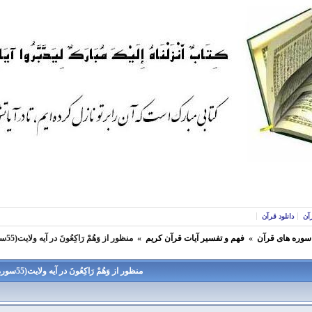
آن
دانلود قرآن
 سوره های قرآن
»
فهم و تفسير آيات قرآن كريم
»
منظور از وَهُمْ رَاكِعُونَ در آيه ولايت(55سوره مائده) چيست؟
منظور از وَهُمْ رَاكِعُونَ در آيه ولايت(55سوره مائده) چيست؟ -