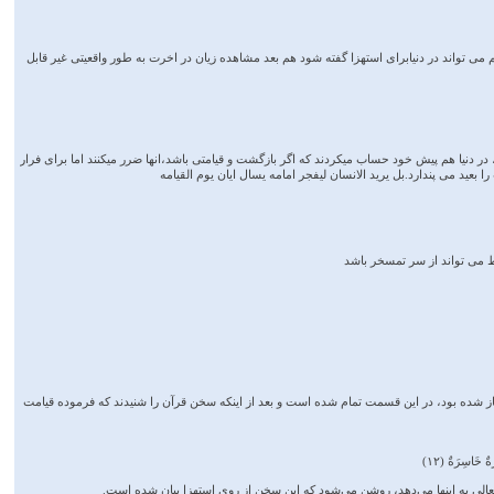
می تواند در دنیابرای استهزا گفته شود هم بعد مشاهده زیان در اخرت به طور واقعیتی غیر قابل
 در آیه دال بر تمسخر ،وجود دارد؟آیه 11 مبین ان است که این منکران معاد، در دنیا هم پیش خود حساب میکردند که اگر بازگشت و قیامتی باشد،انها ضرر میکنند اما برای فرار
بعید می پندارد.بل یرید الانسان لیفجر امامه یسال ایان یوم القیامه
ط می تواند از سر تمسخر باشد
از شده بود، در این قسمت تمام شده است و بعد از اینکه سخن قرآن را شنیدند که فرموده قیامت
سِرَةٌ (١٢)
الی به اینها می‌دهد، روشن می‌شود که این سخن از روی استهزا بیان شده است.