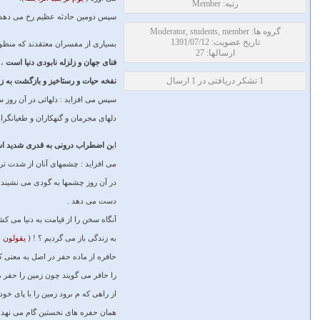
رتبه: Member
سپس دومين حادثه عظيم رخ مى ‏دهد 
گروه ها: Moderator, students, member
تاریخ عضویت: 1391/07/12
بسيارى از مفسران معتقدند كه منظو
ارسالها: 27
فناى جهان و زلزله نابودى دنيا است
،
1 تشکر دریافتی در 1 ارسال
نفخه حيات و رستاخيز و بازگشت به ز
سپس مى ‏افزايد : دلهائى در آن ر
دلهاى مجرمان و گنهكاران و طغيانگر
اي
ن اضطراب درونى به قدرى شديد است 
مى ‏افزايد : چشمهاى آنان از شدت ت
در آن روز چشمها به گودى مى ‏نشيند 
دست مى ‏دهد .
آنگاه سخن را از قيامت به دنيا مى ‏كشاند
به زندگى باز مى ‏گرديم ؟ ! (
يقولون ا
حافره از ماده حفر در اصل به معنى ك
را حافر مى ‏گويند چون زمين را حفر 
از راهى كه م ى‏رود زمين را با پاى خود
همان حفره ‏هاى نخستين گام مى ‏نهد ،