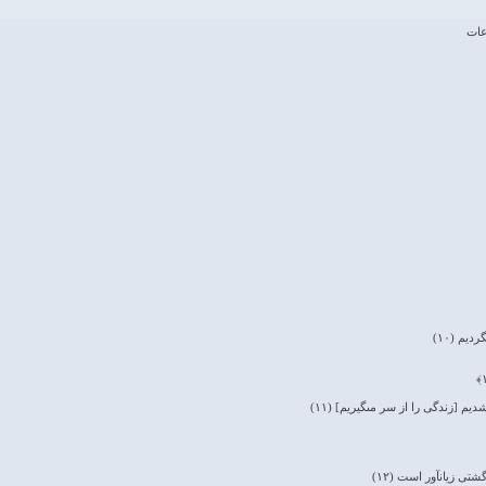
ديم (۱۰)
يم [زندگى را از سر مى‏گيريم] (۱۱)
تى زيان‏آور است (۱۲)