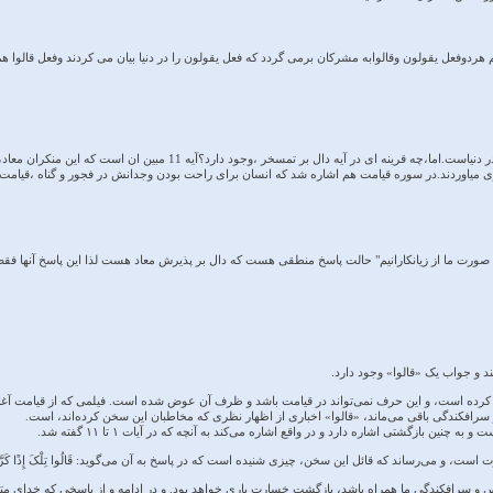
دوفعل یقولون وقالوابه مشرکان برمی گردد که فعل یقولون را در دنیا بیان می کردند وفعل قالوا هم 
به نظر من هم ،همان گفتار مشرکان در دنیاست.اما،چه قرینه ای
روی میاوردند.در سوره قیامت هم اشاره شد که انسان برای راحت بودن وجدانش در فجور و گناه ،قیامت را 
آن صورت ما از زیانکارانیم" حالت پاسخ منطقی هست که دال بر پذیرش معاد هست لذا این پاسخ آنها فق
پیدا کرده است، و این حرف نمی‌تواند در قیامت باشد و ظرف آن عوض شده است. فیلمی که از قیامت آغ
سرافکندگی باقی می‌ماند، «قالوا» اخباری از اظهار نظری که مخاطبان این سخن کرده‌اند، است.
چنین بازگشتی اشاره دارد و در واقع اشاره می‌کند به آنچه که در آیات ۱ تا ۱۱ گفته شد.
است، و می‌رساند که قائل این سخن، چیزی شنیده است که در پاسخ به آن می‌گوید: قَالُوا تِلْکَ إِذًا کَرَّةٌ خَا
و سرافکندگی ما همراه باشد، بازگشت خسارت باری خواهد بود. و در ادامه و از پاسخی که خدای متع