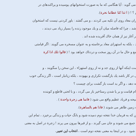
 مى ‏گويد : آيا هنگامى كه ما به صورت استخوانهاى پوسيده و پراكنده‏اى در
 ؟ ! (
ا ئذا كنا عظاما نخرة
).
 معاد روى آن تكيه مى ‏كردند ، و مى‏ گفتند : باور كردنى نيست كه استخوان
د ، چرا كه فاصله ميان آن و يك موجود زنده را بسيار زياد مى‏ ديدند ،
آغاز نيز از همان خاك آفريده شده ‏اند .
 ، بلكه به استهزاى معاد برخاسته و به عنوان مسخره مى ‏گويند : اگر قيامتى
ضع و حال ما در آن روز سخت و دردناك خواهد بود ! (
قالوا تلك اذا كرة
 اينكه آنها از روى جد و نه از روى استهزاء ، اين سخن را مى‏گويند ، و
ر كار باشد يك بازگشت تكرارى و بيهوده ، بلكه زيانبار است ، اگر زندگى خوب
مه دهد ، و اگر بد است باز گشت براى چيست ؟
يام قيامت و بر پا شدن رستاخيز باز مى ‏گردد ، و با لحنى قاطع و كوبنده
صيحه و فرياد عظيم واقع مى ‏شود (
فانما هى زجرة واحدة
) .
ه زمين ظاهر مى‏ شوند (
فاذا هم بالساهرة
).
 كه به فرمان خدا نفخه دوم دميده شود و بانگ حيات و زندگى برخيزد ، تمام اين
جمع مى ‏شوند و جان مى ‏گيرند ، و از قبرها بيرون مى ‏پرند ! زجرة در اصل به معنى
شود ، و در اينجا به معنى نفخه دوم است ،
انتخاب اين تعبير.