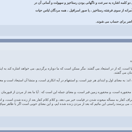
(زجرة واحدة ) با توجه به محتواى اين دو كلمه اشاره به سرعت و ناگهانى 
برابر قدرت خدا است كه با يك فرياد آمرانه از سوى فرشته رستاخيز ، يا 
در تن مى ‏كنند ، و در عر

ه ما دوباره برگرديم، مى خواهد اشاره كند به اينكه اينها كه در قيامت قلوبشان اضطراب و ديدگانشان خش
منكر بودند، و 
يه انكارى است، و منشا آن استبعاد است و معنايش اين است كه اين طايفه مى گويند: آيا ما راستى راست
عناى محفوره است، و محفوره زمين قبر است، و معناى جمله اين است كه : آيا ما بعد از مردن از قبور
 و كلام كلام كفار بعد از زنده شدن است، و استفهامشان از روى تعجب است، گويا وقتى زنده مى شوند و
 عجيب و غريب دانسته، مى پرسند راستى اين مائيم كه بعد از مردن زنده شده ايم، و اين معناى خوبى