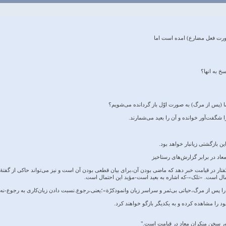
ی ما (پس از مرگ) به صورت اوّل باز گردانده می‌شویم؟
ین بازگشتی زیانبار خواهد بود.
ر در قیامت خبر دهد که ماضی بودن آن،برای بیان قطعی بودن آن است و نیز می‌تواند حاکی از گفتۀ کا
ل است. «تلک»-که اشاره به بعید است-مؤید این احتمال است.
ر سخن منکران معاد در قیامت است."