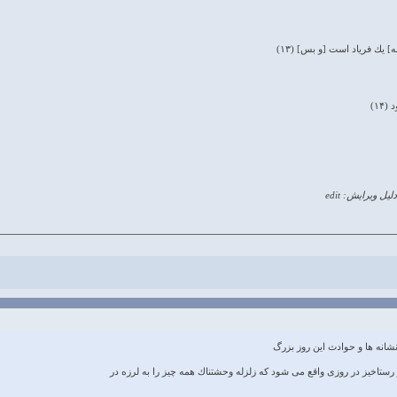
 يك فرياد است [و بس] (۱۳)
۱۴)
دلیل ویرایش: edit
انه ‏ها و حوادث اين روز بزرگ
و رستاخيز در روزى واقع مى ‏شود كه زلزله وحشتناك همه چيز را به لرزه در