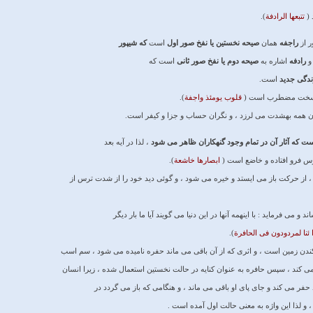
(
تتبعها الرادفة
).
ر از
راجفه
همان
صيحه نخستين يا نفخ صور اول
است
كه شيپور
 و
رادفه
اشاره به
صيحه دوم يا نفخ صور ثانى
است كه
ندگى جديد
است.
وز سخت مضطرب است (
قلوب يومئذ واجفة
).
ان همه بهشدت مى ‏لرزد ، و نگران حساب و جزا و كيفر است.
كه آثار آن در تمام وجود گنهكاران ظاهر مى ‏شود
، لذا در آيه بعد
رس فرو افتاده و خاضع است (
ابصارها خاشعة
).
، از حركت باز مى ‏ايستد و خيره مى ‏شود ، و گوئى ديد خود را از شدت ترس از
 و مى ‏فرمايد : با اينهمه آنها در اين دنيا مى ‏گويند آيا ما بار ديگر
 ئنا لمردودون فى الحافرة
).
ندن زمين است ، و اثرى كه از آن باقى مى ‏ماند حفره ناميده مى ‏شود ، سم اسب
مى ‏كند ، سپس حافره به عنوان كنايه در حالت نخستين استعمال شده ، زيرا انسان
 حفر مى‏ كند و جاى پاى او باقى مى ‏ماند ، و هنگامى كه باز مى‏ گردد در
 و لذا اين واژه به معنى حالت اول آمده است .