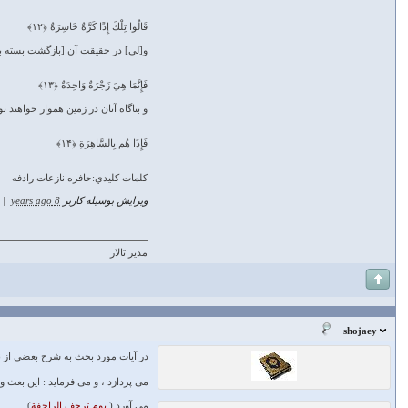
قَالُوا تِلْكَ إِذًا كَرَّةٌ خَاسِرَةٌ ﴿۱۲﴾
و[لى] در حقيقت آن [بازگشت بسته به]
فَإِنَّمَا هِيَ زَجْرَةٌ وَاحِدَةٌ ﴿۱۳﴾
و بناگاه آنان در زمين هموار خواهند بود (
فَإِذَا هُم بِالسَّاهِرَةِ ﴿۱۴﴾
كلمات كليدي:حافره نازعات رادفه
ویرایش بوسیله کاربر
8 years ago
|
مدیر تالار
shojaey
در آيات مورد بحث به شرح بعضى از نش
مى ‏پردازد ، و مى ‏فرمايد : اين بعث 
مى ‏آورد (
يوم ترجف الراجفة
).