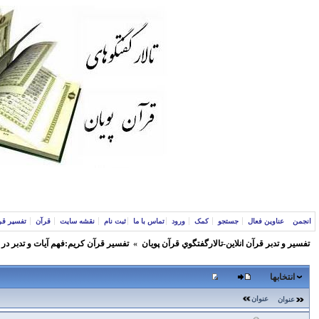
انجمن
عناوین فعال
جستجو
کمک
ورود
تماس با ما
ثبت نام
نقشه سایت
قرآن
تفسیر قر
تفسير و‌ تدبر قرآن انلاين-تالارگفتگوي قرآن پویان
»
تفسير قرآن كريم:فهم آيات و تدبر در
انتخابها
عنوان
عنوان