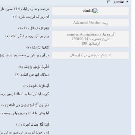
admin1
ترجمه و تدبر در آيات 6-14 سوره نازعات
آن روز كه لرزنده بلرزد (۶)
رتبه: Advanced Member
يَوْمَ تَرْجُفُ الرَّاجِفَةُ ﴿۶﴾
گروه ها: member, Administrators
و از پى آن لرزه‏اى [دگر] افتد (۷)
تاریخ عضویت: 1390/02/14
ارسالها: 199
تَتْبَعُهَا الرَّادِفَةُ ﴿۷﴾
8 تشکر دریافتی در 7 ارسال
در آن روز دلهايى سخت هراسانند (۸)
قُلُوبٌ يَوْمَئِذٍ وَاجِفَةٌ ﴿۸﴾
ديدگان آنها فرو افتاده (۹)
أَبْصَارُهَا خَاشِعَةٌ ﴿۹﴾
گويند آيا [باز] ما به [مغاك] زمين برمى‏گر
يَقُولُونَ أَئِنَّا لَمَرْدُودُونَ فِي الْحَافِرَةِ ﴿۱۰﴾
آيا وقتى ما استخوان‏ريزه‏هاى پوسيده شد
أَئِذَا كُنَّا عِظَامًا نَّخِرَةً ﴿۱۱﴾
[و با خود] گويند در اين صورت اين برگش