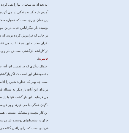
آيه بعد ادامه سخنان آنها را نقل كرده
آمديم بار ديگر به زندگى باز مى‏ گرديم
اين همان چيزى است كه همواره منكران
پوسيده بار ديگر لباس حيات در تن بپوش
در حالى كه فراموش كرده بودند كه در 
نكران معاد به اين هم قناعت نمى‏ كنند
در كارباشد بازگشتى است زيانبار و و
خاسرة
).
احتمال ديگرى كه در تفسير اين آيه است
مقصودشان اين است كه اگر بازگشتى د
است چه بهتر كه خداوند همين را ادا
در پايان اين آيات بار ديگر به مساله ق
مى ‏فرمايد : اين باز گشت تنها با يك 
ناگهان همگى بپا مى ‏خيزند و بر عرص
اين كار پيچيده و مشكلى نيست ، همين
خاكها و استخوانهاى پوسيده يك مرتبه 
فريادى است كه براى راندن گفته مى ‏