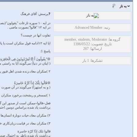
به ناز
❓پرسش: آقای فرهنگ
در ايه ١٠ سوره نازعات "يقولون"(بصورت فعل مضارع) امده است اما
رتبه: Advanced Member
در ايه ١٢ "قالوا"بصورت ماضی .
تفاوت انها در چیست؟
گروه ها: member, students, Moderator
ایا ایه ۱۲ادامه قول منکران است،یا پاسخ به انها؟
تاریخ عضویت: 1396/05/22
ارسالها: 267
پاسخ 1:
💢"یقُولُونَ أَ إِنَّا لَمَرْدُودُونَ فِی الْحَافِرَةِ
تشکرها: 1 بار
( اینان در دنیا) می‌گویند:آیا به راست
۲ )منکران معاد،زنده شدن اهل قبور را شگفت‌آور خوانده و آن را بعید می‌شمارند.
💢قَالُوا تِلْکَ إِذاً کَرَّةٌ خَاسِرَةٌ
( و به استهزا) می‌گویند:در آن صورت ا
۱ )تمسخر و ریشخند،برخورد منکران معاد در برابر گزارش‌های رستاخیز
فعل«قالوا»ممکن است از صدور این گفتا
برداشت یاد شده،براساس دومین احتما
۲) منکران معاد،حیات دوبارۀ انسان‌ها را پس از مرگ،حیاتی بی‌ثمر و سراسر زیان وانمودکرّة»؛یعنی،رجوع.نسبت دادن زیان‌کاری به رجوع-نه رجوع کنندگان-مبالغه در ترسیم زیان‌کاری است.
۳) منکران معاد در قیامت،زیان‌کاری خود را مشاهده کرده و به یکدیگر بازگو خواهند کرد.
قالوا تلک إذًا کرّة خاسرة
برداشت یاد شده،ناظر به احتمال صدو