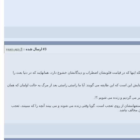
#3
ارسال شده :
8 years ago
نكه اينها كه در قيامت قلوبشان اضطراب و ديدگانشان خشوع دارد، همانهايند كه در دنيا بعث را
نايش اين است كه اين طايفه مى گويند: آيا ما راستى راستى بعد از مرگ به حالت اولمان كه همان
بر مى گرديم و زنده مى شويم ؟!.
تفهامشان از روى تعجب است، گويا وقتى زنده مى شوند و مى بينند آنچه را كه مىبينند، تعجب
 مخالف نباشد.