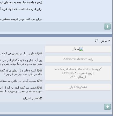
بودن رستاخيز و سهولت و آسانى آن در
صور اسرافيل ، همه مردگان لباس حيات
صه محشر حاضر براى حساب مى ‏شوند.
به ناز
🍃يقولون ءانا لمردودون فى الحافره
رتبه: Advanced Member
وع دارد، همانهايند كه در دنيا بعث را
تا در دنيا بودند چنين و چنان مى گفتند.
گروه ها: member, students, Moderator
ى بعد از مرگ به حالت اولمان كه همان
تاریخ عضویت: 1396/05/22
حالت زندگى است بر مى گرديم ؟
ارسالها: 267
مان بر مى گرديم و زنده مى شويم ؟!.
تشکرها: 1 بار
 مى بينند آنچه را كه مىبينند، تعجب
 است اگر با ظاهر سياق مخالف نباشد.
📚تفسیر المیزان