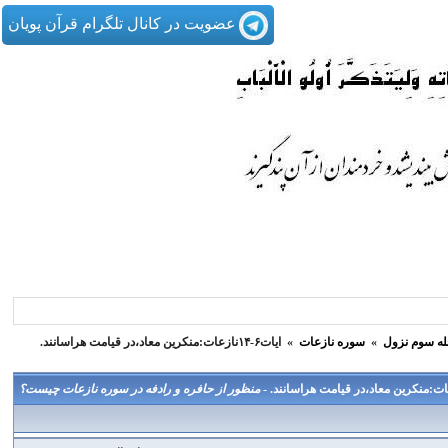
عضویت در کانال تلگرام قرآن پویان
له سوم نزول
»
سوره نازعات
»
ایات۶-۱۴نازعات:منکرین معاد،در قیامت هراسانند.
منظور از حافره و رادفه در سوره نازعات چيست؟