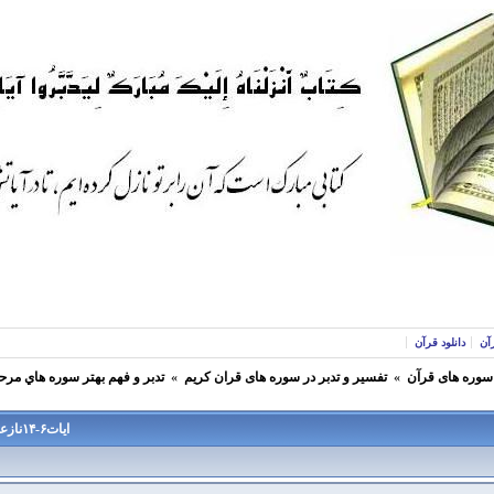
آن
دانلود قرآن
 سوره های قرآن
»
تفسير و تدبر در سوره های قران كريم
»
تدبر و فهم بهتر سوره هاي مرح
ایات۶-۱۴نازعات:منکرین معاد،در قیامت هراسانند. -