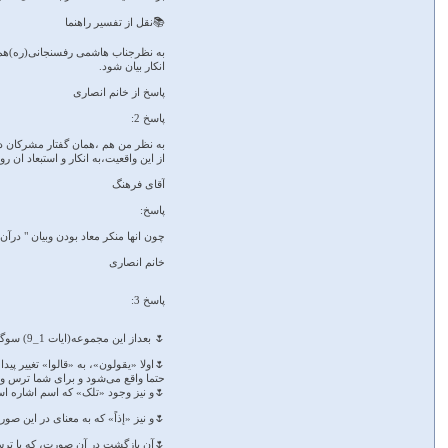
📚نقل از تفسیر راهنما
به نظرجناب هاشمی رفسنجانی(ره)هم هر
انکار بیان شود.
پاسخ از خانم انصاری
پاسخ 2:
از این واقعیت،به انکار و استبعاد ان 
آقای فرهنگ
پاسخ:
چون انها منکر معاد بودن وبیان " در
خانم انصاری
پاسخ 3:
🌷 بعداز این مجموعه(ایات 1_9) سوگند و جواب یک «قالوا» وجود دارد.
🌷اولا «یقولون»، به «قالوا» تغییر 
حتما واقع می‌شود و برای شما ترس و 
🌷و نیز وجود «تلک» که اسم اشاره است و به 
🌷و نیز «إذاً» که به معنای در این صورت 
🌷آن بازگشت در آن صورت، که با ترس 